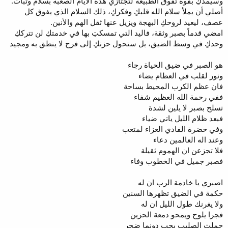
وسيمدكِ بقوة تفوق الطبيعة لتجتازي هذه الأيام الصعبة بسلام وثبات.
أصلي أن يملأ سلام الله قلبكِ وفكركِ، ذلك السلام الذي يفوق كل
عصف، ليعيد لروحكِ البهجة ويزيل عنها ثقل الهم والأنين.
امضي قدماً بصبر وثقة، فاليد التي تمسكتِ بها في خدمتكِ لن تترككِ
وحدكِ في وسط الضيق، بل ستحول حزنكِ إلى فرح لا ينطق به ومجيد
هو الصبر في ضيق الحياة رجاء
ونور لقلب في العظام يضاء
فان عظم الكرب المحيط بساحة
ففي رحمة الله العظيم شفاء
تسلح بصبر لا يلين لشدة
فبعد ظلام الليل ياتي ضياء
وفي حضرة الفادي العزاء لمتعب
وعند اله العالمين دعاء
فلا تجزعن ان الهموم ثقيلة
فصبر جميل في الخطوب وفاء
اصبري يا خادمة الرب ان له
حكمة في الضيق تظهرها السنين
ولا يغرنك طول الليل ان له
فجرا يلوح ويمحو دمعة الحزين
حملت الصليب بحب دونما ضجر