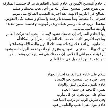
يا خادم المسيح الأمين ويا خادم البتول الطاهرة، نبارك خدمتك المباركة
التي تفوح بعطر المسيح. نشكر الله من أجل تعب محبتك وعملك
الصالح في الكرمة الإلهية. لقد اخترت النصيب الصالح مثل مريم،
فصرت إناءً مقدساً ويداً ممتدة بالرحمة والسلام والمحبة لكل النفوس.
ليحفظ الرب حياتك، ويثمر تعبك، ويديم كهنوتك وخدمتك سنين عديدة
وأزمنة سلامية مديدة..
أيها الخادم المبارك، إن خدمتك تشهد لإيمانك الحي. لقد تركت العالم
وما فيه لتكرس ذاتك لخدمة ملك الملوك، ناظراً إلى المكافأة
السماوية. إن اتضاعك يرفعك، ومحبتك للبتول والدة الإله وشفاعتها
تزيدك بهاءً. أنت تبني النفوس، وتزرع الرجاء، وتضمد الجراحات، وتقود
الرعية نحو مراعي الخلاص. إن خدمتك هي تسبيح دائم، وعملك هو
شهادة حية لنور الإنجيل في هذا العالم.
سلام على خادم في الكرمة اختار الجهاد
وسار في درب المسيح نحو الامجاد
خادم للبتول مكرس للنور والوداد
يضيء كالنجم في سماء العباد
سلام على من تجرد عن كل مأرب
وفي طريق الرب لم يرهب المتاعب
خادم بتول نقي القلب والقلب راهب