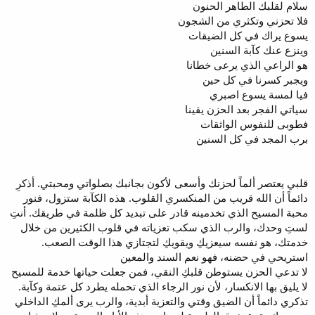
سلام لقلبك الطاهر الحنون
فلا تحزني وتكثري من الشجون
يسوع يراك في كل الضيقات
وينزع عنك كآبة السنين
هو الراعي الذي يرعى خطانا
ويجبر كسرنا في كل حين
فيا لمسة يسوع اصبري
سياتي الفجر بعد الحزن يقينا
فطوبى للنفوس الواثقات
برب المجد في كل السنين
قلبي يعتصر ألماً لحزنك وأسعى لأكون بجانبك بصلواتي ومحبتي. أذكرِ
دائماً أن الله قريب من المنكسري القلوب. هذه الكآبة ستزول، فنور
محبة المسيح الذي تخدمينه قادر على تبديد كل ظلمة في طريقك. أنتِ
لستِ وحدك، والرب الذي سكب تعزياته في قلوب الكثيرين من خلال
خدمتك، هو نفسه سيعزيكِ ويقويكِ لتجتازي هذا الوقت الصعب.
استريحي في حضنه، فهو نعم السند والمعين
لا تدعي الحزن يستوطن قلبكِ النقي، فمن جعلت حياتها خدمة للمسيح
لا يليق بها الانكسار، لأن نور الرجاء الذي تحمله يطرد كل عتمة وكآبة.
تذكري دائماً أن الضيق وقتي والتعزية أبدية، والرب يرى ألمكِ الداخلي