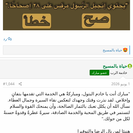
رد
ا
حياة بالمسيح
ل
ت
ف
حياة بالمسيح
ا
خادمة الرب
عضو مبارك
ع
ل
ا
1 يونيو 2026
#1,044
ت
:
"مبارك أنت يا خادم البتول، ومباركةٌ هي الخدمة التي تقدمها بتفانٍ
وإخلاص. لقد نذرت وقتك وجهدك لتعكس نقاء السيرة وجمال العطاء.
نسأل الله أن يكلل تعبك بالثمار الصالحة، وأن يمنحك القوة والسلام
لتستمر في طريق المحبة والخدمة الصادقة، سيرةً عطرةً وقدوةً حسنةً
لكل من حولك."
هنيئا لمن نال الرضا والتوقيرا