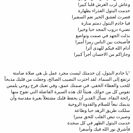
وعاش لرب العرش قلبا كبيرا
خدمت البتول العذراء بطهارة
فصرت لعشق الخير نعم السفيرا
فيا خادم البتول دمتم منارة
تضيء دروب المجد حبا وخيرا
بذلت الجهد في صمت وتواضع
فأصبحت بين الناس رمزا أميرا
أدام الله فيكم للهدى أثرا
وجازاكم من الاحسان أجراً كبيرا
"يا خادم البتول، إن خدمتك ليست مجرد عمل بل هي صلاة صامتة
ترتفع إلى السماء. لقد اخترت النصيب الصالح، وجعلت من قلبك مذبحاً
للحب والعطاء الخفي. في صمتك عمق، وفي تعبك فرح روحي يلمس
نفوس كل من حولك. هنيئاً لك هذه السيرة الفاضلة التي تفوح منها
رائحة النقاء، نسأل القدير أن يحفظ قلبك مشتعلاً بغيرة مقدسة وأن
يديمك نبعاً للسلام والقدوة الروحية
سلكت طريق الزهد حبا وطاعة
وصيرت نبض القلب للحق منبرا
خدمت البتول الطهر في كل سجدة
فأشرق نور الله فيك وأسفرا