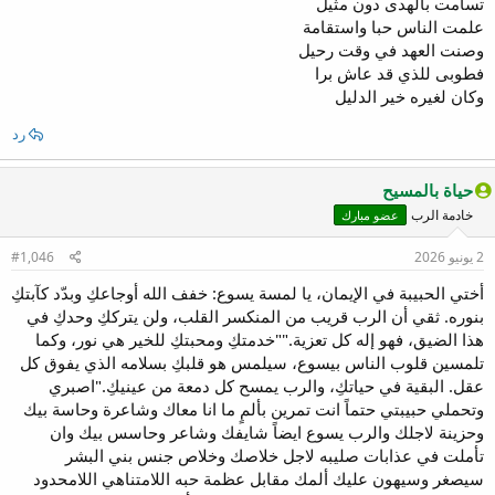
تسامت بالهدى دون مثيل
علمت الناس حبا واستقامة
وصنت العهد في وقت رحيل
فطوبى للذي قد عاش برا
وكان لغيره خير الدليل
رد
حياة بالمسيح
خادمة الرب
عضو مبارك
2 يونيو 2026
#1,046
أختي الحبيبة في الإيمان، يا لمسة يسوع: خفف الله أوجاعكِ وبدّد كآبتكِ
بنوره. ثقي أن الرب قريب من المنكسر القلب، ولن يترككِ وحدكِ في
هذا الضيق، فهو إله كل تعزية.""خدمتكِ ومحبتكِ للخير هي نور، وكما
تلمسين قلوب الناس بيسوع، سيلمس هو قلبكِ بسلامه الذي يفوق كل
عقل. البقية في حياتكِ، والرب يمسح كل دمعة من عينيكِ."اصبري
وتحملي حبيبتي حتماً انت تمرين بألمٍ ما انا معاك وشاعرة وحاسة بيك
وحزينة لاجلك والرب يسوع ايضاً شايفك وشاعر وحاسس بيك وان
تأملت في عذابات صليبه لاجل خلاصك وخلاص جنس بني البشر
سيصغر وسيهون عليك ألمك مقابل عظمة حبه اللامتناهي اللامحدود