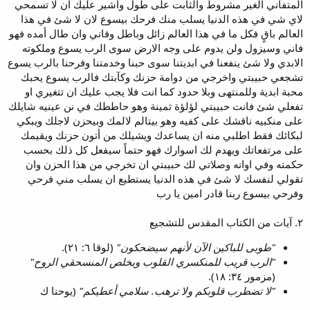
المتفاني الغير مشروط والثابت على طول وأشير عليك ان لا تسمحي
لاي شي في هذه الدنيا يسلب منك فرحك بيسوع لان لا شئ في هذا
العالم باقٍ فكل ما في هذا العالم زائل وباطل وفاني وان طال أمده فهو
فاني وسيزول ولن يدوم على وجه الارض سوى الرب يسوع وملكوته
الابدي ولا شئ ينفعنا في ابديتنا سوى حبنا وخدمتنا وفرحنا بالرب يسوع
تشجعي حبيبتي واخرجي من دوامة حزنك وكآبتك فالرب يسوع يحبك
محبة ابدية وللمنتهى وبلا حدود كما انت فلا يجب عليك ان تتغيري او
تفعلي شئ فانت حبيبتي لؤلؤة ثمينة وهو حاططك في نن عينيه شايلك
على منكبيه ناقشك على كفيه وهو بيتالم لالمك وبيحزن لاجلك ويبكي
لبكائك فقط اطلبي منه ان يساعدك ويشيلك من أتون حزنك ويقيمك
على مرتفعاتك ويهدم لك اسوارك فهو حتماً سيفعل كل ذلك بحسب
حكمته وفي اوانه وصلاتي لك حبيبتي ان تخرجي من هذا الحزن وان
تقولي لنفسك لا شئ في هذه الدنيا يستطيع ان يسلب مني فرحي
وفرحي بيسوع ربنا قادر امين يا رب
٢. آيات من الكتاب المقدس للتشجيع
"طوبى للباكين الآن لأنهم سيضحكون"
(لوقا ٦: ٢١).
"الرب قريب للمنكسري القلوب ويخلص المنسحقي الروح"
(مزمور ٣٤: ١٨).
"لا تضطرب قلوبكم ولا ترهب. سلامي أعطيكم"
(يوحنا ك