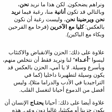
ونراهم يضحكون. لكن هذا ما نريد
نحن
،
وبالتالي قد تكون
أنانية
منا، رغبة فيما
نريد
نحن ويرضينا نحن
، وليست رغبة أن نكون
بالعكس:
كليا مع الآخرين
(فرحا مع الفرحين
وبكاء مع الباكين).
علاوة على ذلك: الحزن والانقباض والاكتئاب
ليسوا "
أعـداء
" لنا ونريد فقط أن نتخلص منهم،
وبأسرع وسيلة. لا يا أمي، الحزن بالعكس قد
يكون وسيلة لتطهيرنا داخليا (كما في
التراجيديا في الأدب والدراما مثلا)، وليس
أفضل من الدموع أحيانا لتغسل القلب.
علاوة أيضا على ذلك: أحيانا
يحتـاج
الإنسان أن
يكون حزينا أو مكتئبا، غالبا دون وعي. هذه