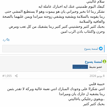
سلام غاليتي
كيفك اليوم طمنيني عنك ايه اخبارك عاملة ايه
نشكر ربنا انا بخير وجيراني يان هو بيموت وهو لا يستطيع المشي حتى
ربنا يقومه بالسلامة ويشفيه ويشفي زوجته ميراندا ويمن عليهما بالصحة
والعافيه والسلامة
بحبك كثير كثير وحشتيني كتير كتير ربنا يشفيك من كل تعب ومرض
وحزن واكتئاب باذن الرب امين
رد
ا
لمسة يسوع
ل
ت
ف
لمسة يسوع
ا
عضو نشيط
عضو نشيط
ع
ل
ا
8 يونيو 2026
#1,055
ت
:
حبيبة قلبي
انتي شكراا على وجودك المبارك انتي نعمة غالية وبركة لا تقدر بثمن
ربنا يشفيه ل جارك يان وميراندا
..ويقوي رجليكي ياغاليتي
بحبك كثير كثير