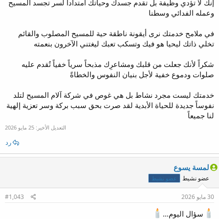
إنك لا تؤدي وظيفة بل تقدم جسدك وحياتك امتداداً لسر تجسد المسيح
وعمله الفدائي وسطنا
في ملامح خدمتك نرى أيقونة ناطقة حية للمسيح المصلوب والقائم
تخلي ذاتك ليحيا هو فيك وتسكب تعبك ليغتني الآخرون بنعمته
شكراً لأنك جعلت من قلبك ومشاعرِك مذبحاً سرياً خفياً تُقدم عليه
صلوات ودموع خفية لأجل بنيان النفوس والخطاةً
خدمتك ليست مجرد نشاط بل هي غوص في شركة آلام المسيح لتلد
نفوساً جديدة للحياة الأبدية لقد صرت بحق سبب بركة وسر تعزية إلهية
لنا جميعاً
التعديل الأخير:
25 مايو 2026
رد
لمسة يسوع
عضو نشيط
عضو نشيط
30 مايو 2026
#1,043
سؤال اليوم…