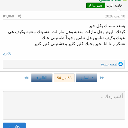
ا
خادمة الرب
عضو مبارك
ع
ل
ا
10 يونيو 2026
#1,060
ت
:
يسعد مساك بكل خير
كيفك اليوم وهل مازلت متعبة وهل مازالت نفسيتك متعبة وكيف هي
عينك وكيف تنامين هل تنامين جيداً طمنيني عنك
نشكر ربنا انا بخير بحبك كثير كثير وحشتيني كتير كتير
رد
ا
لمسة يسوع
ل
ت
ف
الأول
الاخير
السابق
53 من 54
التالي
ا
ع
ل
ا
ت
:
رد