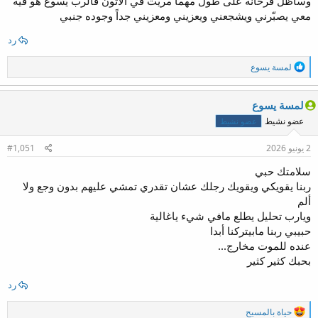
وسأظل فرحانة على طول مهما مريت في ألاتون فالرب يسوع هو فيه
معي يصبّرني ويشجعني ويعزيني ومعزيني جداً وجوده جنبي
رد
ا
لمسة يسوع
ل
ت
ف
لمسة يسوع
ا
عضو نشيط
عضو نشيط
ع
ل
ا
2 يونيو 2026
#1,051
ت
:
سلامتك حبي
ربنا يقويكي ويقويك رجلك عشان تقدري تمشي عليهم بدون وجع ولا
ألم
ويارب تحليل يطلع مافي شيء ياغالية
حبيبي ربنا مابيتركنا أبدا
عنده للموت مخارج...
بحبك كثير كثير
رد
ا
حياة بالمسيح