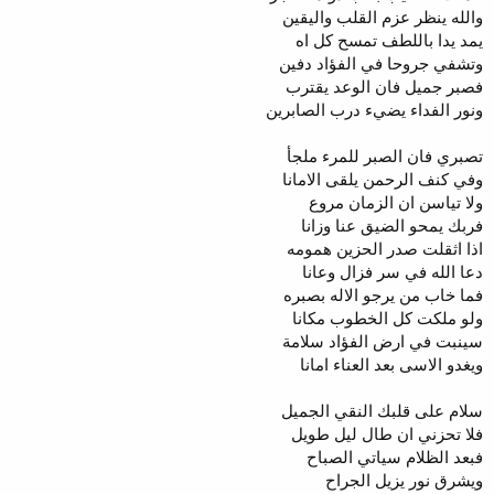
والله ينظر عزم القلب واليقين
يمد يدا باللطف تمسح كل اه
وتشفي جروحا في الفؤاد دفين
فصبر جميل فان الوعد يقترب
ونور الفداء يضيء درب الصابرين
تصبري فان الصبر للمرء ملجأ
وفي كنف الرحمن يلقى الامانا
ولا تياسن ان الزمان مروع
فربك يمحو الضيق عنا وزانا
اذا اثقلت صدر الحزين همومه
دعا الله في سر فزال وعانا
فما خاب من يرجو الاله بصبره
ولو ملكت كل الخطوب مكانا
سينبت في ارض الفؤاد سلامة
ويغدو الاسى بعد العناء امانا
سلام على قلبك النقي الجميل
فلا تحزني ان طال ليل طويل
فبعد الظلام سياتي الصباح
ويشرق نور يزيل الجراح