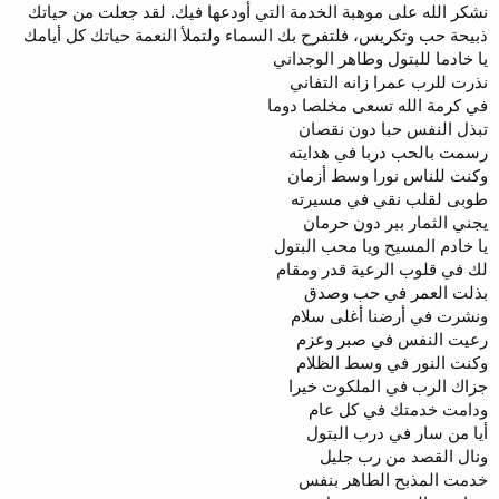
نشكر الله على موهبة الخدمة التي أودعها فيك. لقد جعلت من حياتك
ذبيحة حب وتكريس، فلتفرح بك السماء ولتملأ النعمة حياتك كل أيامك
يا خادما للبتول وطاهر الوجداني
نذرت للرب عمرا زانه التفاني
في كرمة الله تسعى مخلصا دوما
تبذل النفس حبا دون نقصان
رسمت بالحب دربا في هدايته
وكنت للناس نورا وسط أزمان
طوبى لقلب نقي في مسيرته
يجني الثمار ببر دون حرمان
يا خادم المسيح ويا محب البتول
لك في قلوب الرعية قدر ومقام
بذلت العمر في حب وصدق
ونشرت في أرضنا أغلى سلام
رعيت النفس في صبر وعزم
وكنت النور في وسط الظلام
جزاك الرب في الملكوت خيرا
ودامت خدمتك في كل عام
أيا من سار في درب البتول
ونال القصد من رب جليل
خدمت المذبح الطاهر بنفس