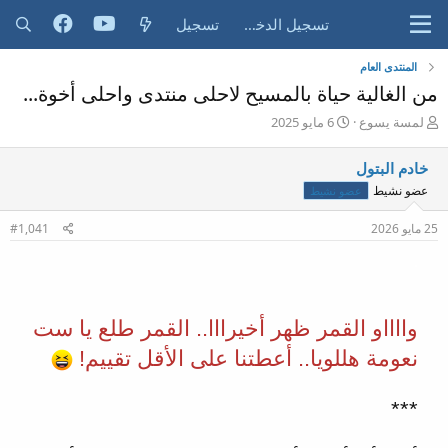
تسجيل الدخول
تسجيل
المنتدى العام
من الغالية حياة بالمسيح لاحلى منتدى واحلى أخوة...
ب
ت
لمسة يسوع
6 مايو 2025
ا
ا
د
ر
خادم البتول
ئ
ي
عضو نشيط
عضو نشيط
ا
خ
ل
ا
25 مايو 2026
م
ل
#1,041
و
ب
.
ض
د
و
ء
ع
وااااو القمر ظهر أخيرااا.. القمر طلع يا ست
نعومة هللويا.. أعطتنا على الأقل تقييم!
***