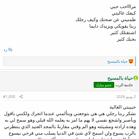
:
مراااحب حبي
كيفك غاليتي
طمنيني عن صحتك وكيف رجلك
ربنا يقويكي ويزيدك دايما
اشتقتلك كثير
بحبك كثير
رد
ا
حياة بالمسيح
ل
ت
ف
حياة بالمسيح
ا
خادمة الرب
عضو مبارك
ع
ل
ا
2 يونيو 2026
#1,050
ت
:
حبيبتي الغالية
نشكر ربنا رجلي هي هي بتوجعني وبتألمني عندما اتحرك ولكنني باقول
وبأصبر واشجع نفسي لا يهم ما امر به يعلمه الله قبلي وهو سمح لي به
وهذه ارادته ومشيئته وهو الم وقتي مقارنةً بالمجد العتيد الذي ينتظرني
بالرب يسوع ولن اسمح لاي شئ في الدنيا يسلب مني فرحي بيسوع