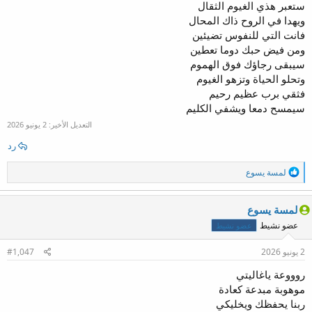
ستعبر هذي الغيوم الثقال
ويهدا في الروح ذاك المحال
فانت التي للنفوس تضيئين
ومن فيض حبك دوما تعطين
سيبقى رجاؤك فوق الهموم
وتحلو الحياة وتزهو الغيوم
فثقي برب عظيم رحيم
سيمسح دمعا ويشفي الكليم
التعديل الأخير:
2 يونيو 2026
رد
ا
لمسة يسوع
ل
ت
ف
لمسة يسوع
ا
عضو نشيط
عضو نشيط
ع
ل
ا
2 يونيو 2026
#1,047
ت
:
روووعة ياغاليتي
موهوبة مبدعة كعادة
ربنا يحفظك ويخليكي