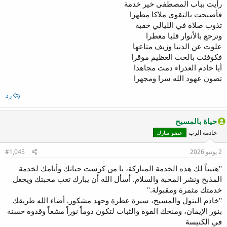
رأيت بباب المصطفى خير خدمة
فأصبحت بالتقوى ملاكا مطهرا
تذوب صلاة في الليالي خفية
وترجع بالأنوار قلبا معطرا
علوت عن الدنيا وزيف متاعها
فكوفئت بالحب العظيم موقرا
أيا خادم العذراء دمت مجاهدا
تصون عهود الله سرا ومجهرا
رد
حياة بالمسيح
خادمة الرب
عضو مبارك
2 يونيو 2026
#1,045
"هنيئاً لك هذه الخدمة المباركة، يا من كرست حياتك وأيامك لخدمة
المذبح ونشر المحبة والسلام. أسأل الله أن يبارك تعب محبتك ويجعل
خدمتك مثمرة ومقبولة."
"خادم البتول والمسيح، سيرة عطرة وجهد مشكور. أضاء الله طريقك
بنور الإيمان، ومنحك القوة والثبات لتكون دوماً نوراً مشعاً وقدوة حسنة
في الكنيسة