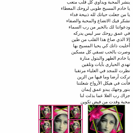
ينشر المحبة ويداوي كل قلب متعب
يا خادم المسيح طوبى لروحك المعطاء
يا من جعلت حياتك لله ذبيحة فداء
نشكر فيك الاتضاع والمحبة والصفاء
ودعواتنا لك بالخير من رب السماء
في عمق روحك سر ليس يدركه
إلا الذي صاغ هذا القلب من طين
أخليت ذاتك كي يحيا المسيح بها
وصرت بالحب تسقي كل مسكين
يا خادم الطهر والبتول منارة
تهدي الحيارى بآيات وتلقين
نظرت للمجد في العلياء مرتقبا
تركت أرضا وما فيها من الزين
فأنت في هيكل الأرواح شعلتنا
بنور وجهك يبدو عمق إيمان
جزاك رب العلا عما بذلت لنا
محبة وفدت من فيض تكوين