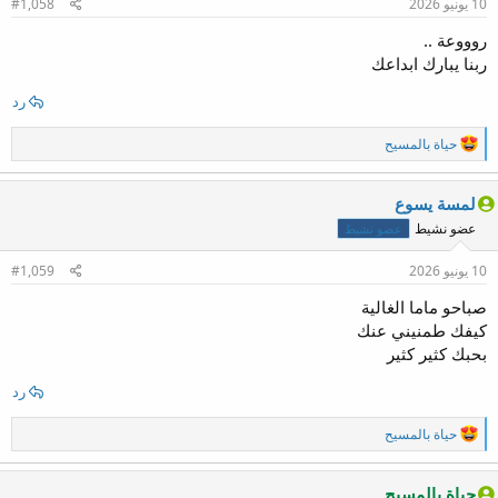
10 يونيو 2026
#1,058
ت
:
روووعة ..
ربنا يبارك ابداعك
رد
ا
حياة بالمسيح
ل
ت
ف
لمسة يسوع
ا
عضو نشيط
عضو نشيط
ع
ل
ا
10 يونيو 2026
#1,059
ت
:
صباحو ماما الغالية
كيفك طمنيني عنك
بحبك كثير كثير
رد
ا
حياة بالمسيح
ل
ت
ف
حياة بالمسيح