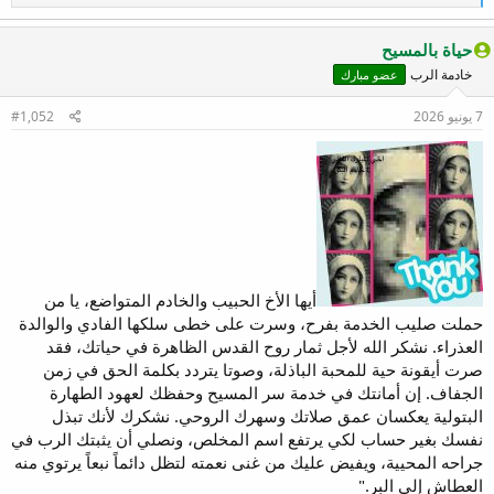
ل
ت
ف
حياة بالمسيح
ا
خادمة الرب
عضو مبارك
ع
ل
ا
7 يونيو 2026
#1,052
ت
:
أيها الأخ الحبيب والخادم المتواضع، يا من
حملت صليب الخدمة بفرح، وسرت على خطى سلكها الفادي والوالدة
العذراء. نشكر الله لأجل ثمار روح القدس الظاهرة في حياتك، فقد
صرت أيقونة حية للمحبة الباذلة، وصوتا يتردد بكلمة الحق في زمن
الجفاف. إن أمانتك في خدمة سر المسيح وحفظك لعهود الطهارة
البتولية يعكسان عمق صلاتك وسهرك الروحي. نشكرك لأنك تبذل
نفسك بغير حساب لكي يرتفع اسم المخلص، ونصلي أن يثبتك الرب في
جراحه المحيية، ويفيض عليك من غنى نعمته لتظل دائماً نبعاً يرتوي منه
العطاش إلى البر."