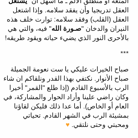
المتعة أو منطلق الألم ـ ما أسهل أن "
يشتعل
"
العقل تدريجيا وأن يفقد سلامه. وإذا اشتعل
العقل (القلب) وفقد سلامه: توارت خلف هذه
النيران والدخان "
صـورة الله
" فيه، والتي هي
بالأحرى النور الذي يضيء حياته ويقود طريقه!
***
صباح الخيرات عليكي يا ست نعومة الجميلة
صباح الأنوار. نكتفي بهذا القدر ونلقاكم ان شاء
الرب بالأسبوع القادم (إذا طلع "القمر" أخيرا
وكان راضي علينا وأراد الحوار والمشاركة، في
العام أو الخاص). أما عدا ذلك فليكن لقاؤنا
بمشيئة الرب في الشهر القادم. تحياتي
ومحبتي وحتى نلتقي.
♥