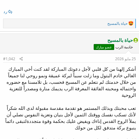
رد
ا
حياة بالمسيح
ل
ت
ف
حياة بالمسيح
ا
خادمة الرب
عضو مبارك
ع
ل
ا
25 مايو 2026
#1,042
ت
:
أشكر إلهنا من كل قلبي لأجل دعوتك المباركة لقد كنت أخي المبارك
الغالي خادم البتول وما زلت سبباً لبركة عميقة ونمو روحي لنا جميعاً
من خلال خدمتك لم نتعلم عن المسيح فحسب، بل تلامسنا مع حضوره
واحتماله ومحبته الفائقة المعرفة الرب يديمك منارة ومصدراً للتعزية
الروحية
تعب محبتك وبذلك المستمر هو تقدمة مقدسة مقبولة لدى الله شكراً
لأنك تسكب نفسك ووقتك الثمين لأجل بنيان وتعزية النفوس نصلي أن
يملأ الروح القدس إناءك ويفيض عليك بحكمة وقوة متجددةلتبقى دائماً
ينبوع بركة متدفق لكل من حولك