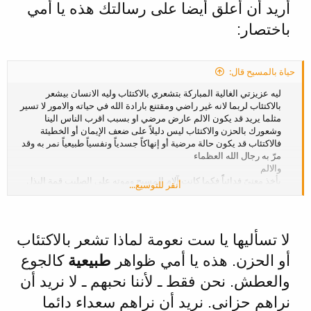
أريد أن أعلق أيضا على رسالتك هذه يا أمي
باختصار:
حياة بالمسيح قال:
ليه عزيزتي الغالية المباركة بتشعري بالاكتئاب وليه الانسان بيشعر
بالاكتئاب لربما لانه غير راضي ومقتنع بارادة الله في حياته والامور لا تسير
مثلما يريد قد يكون الالم عارض مرضي او بسبب اقرب الناس الينا​
وشعورك بالحزن والاكتئاب ليس دليلاً على ضعف الإيمان أو الخطيئة
فالاكتئاب قد يكون حالة مرضية أو إنهاكاً جسدياً ونفسياً طبيعياً نمر به وقد
مرّ به رجال الله العظماء​
والالم​
يأخذ معنىً فدائياًً فكما كانت آلام المسيح وموته على الصليب قمة البذل
أنقر للتوسيع...
والحب كذلك احتمالنا للألم بصبر هو اشتراك في "شركة آلامه"​
واشجعك على ان ترفعي قلبك وقت الضيق، مقدمةً تعبك وضيقك للرب
وقولي أشكرك يا رب لأنك سمحت لي أن أحمل ولو جزءاً صغيراً من
صليبك​
لا تسأليها يا ست نعومة لماذا تشعر بالاكتئاب
فيا اختي العزيزة لا تكرهي الالم ولا ترفضيه وتحاولي اصلاحه بل حبي المك
وقدميه ذبيحة وعربون حبك وشكرك وامتنانك للرب يسوع فان اقتنعت كل
أو الحزن. هذه يا أمي ظواهر
طبيعية
كالجوع
الاقتناع والرضى بارادة الله في حياتك وبتشكري الله على حالك وعلى ما
والعطش. نحن فقط ـ لأننا نحبهم ـ لا نريد أن
تملكيه وان سلمت نفسك وحياتك في ايد ربنا وتتركيه يتولى زمام الامور
وان فعلت هذه الاشياء الثلاثة لن تشعري بالاكتئاب مطلقاً مع تحياتي
نراهم حزانى. نريد أن نراهم سعداء دائما
ومحبتي​