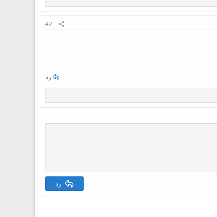
#2
رد
رد