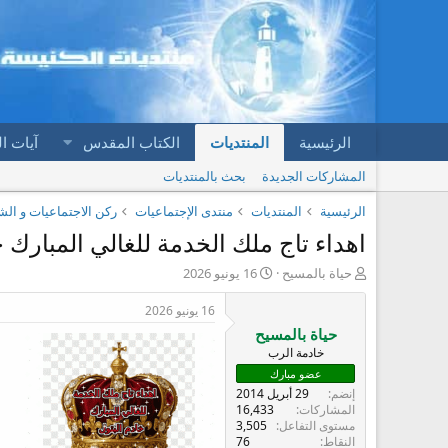
الرئيسية
المنتديات
الكتاب المقدس
آيات ا
المشاركات الجديدة
بحث بالمنتديات
الرئيسية
المنتديات
منتدى الإجتماعيات
ركن الاجتماعيات و الش
اهداء تاج ملك الخدمة للغالي المبارك خ
ب
ت
حياة بالمسيح
16 يونيو 2026
ا
ا
د
ر
16 يونيو 2026
ئ
ي
حياة بالمسيح
ا
خ
خادمة الرب
ل
ا
عضو مبارك
م
ل
إنضم
29 أبريل 2014
و
ب
المشاركات
16,433
ض
د
مستوى التفاعل
3,505
و
ء
النقاط
76