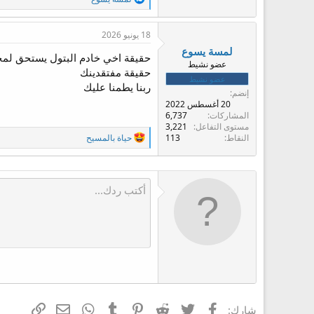
ل
ت
ف
18 يونيو 2026
ا
لمسة يسوع
ع
حقيقة اخي خادم البتول يستحق لمح
عضو نشيط
ل
حقيقة مفتقدينك
ا
عضو نشيط
ربنا يطمنا عليك
ت
إنضم
:
20 أغسطس 2022
المشاركات
6,737
مستوى التفاعل
3,221
ا
النقاط
113
حياة بالمسيح
ل
ت
ف
ا
ع
ل
ا
ت
:
فيسبوك
تويتر
Reddit
Pinterest
Tumblr
WhatsApp
الرابط
البريد الإلكتر
شارك: