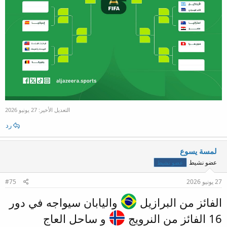
التعديل الأخير:
27 يونيو 2026
رد
لمسة يسوع
عضو نشيط
عضو نشيط
27 يونيو 2026
#75
الفائز من البرازيل
واليابان سيواجه في دور
16 الفائز من النرويج
و ساحل العاج