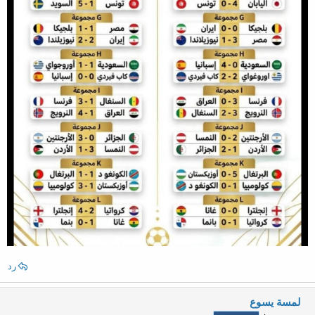
رد
لمسة يسوع