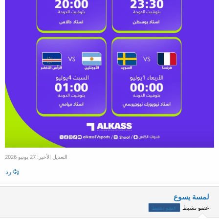
التعديل الأخير:
27 يونيو 2026
رد
لمسة يسوع
عضو نشيط
عضو نشيط