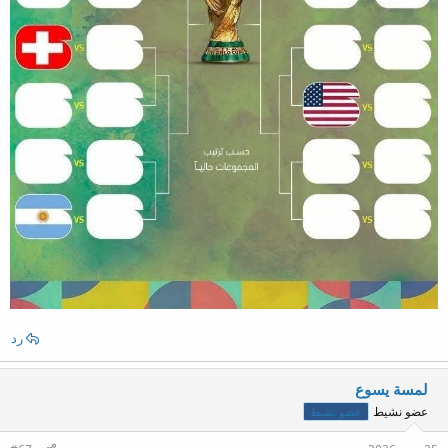
رد
لمسة يسوع
عضو نشيط
عضو نشيط