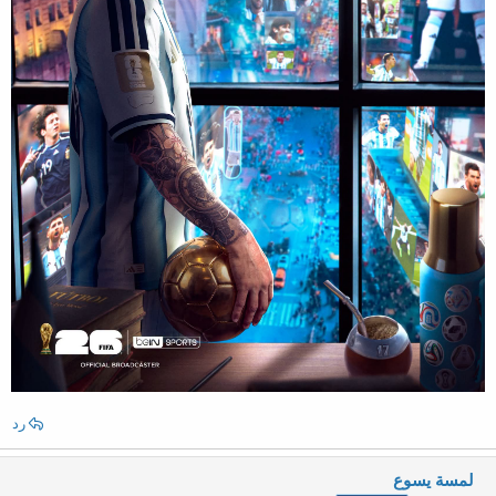
رد
لمسة يسوع