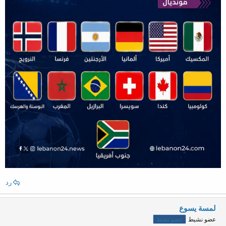
رد
لمسة يسوع
عضو نشيط
عضو نشيط