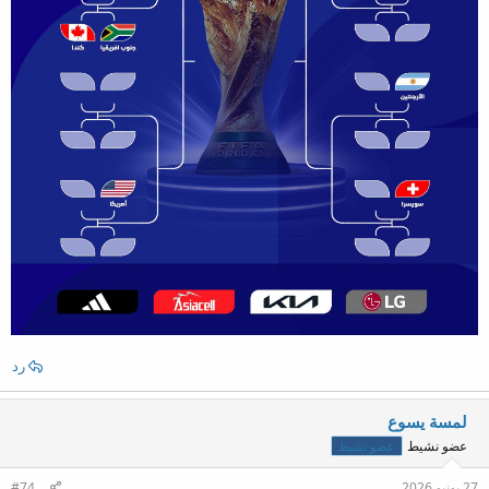
رد
لمسة يسوع
عضو نشيط
عضو نشيط
27 يونيو 2026
#74