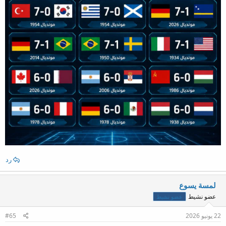
رد
لمسة يسوع
عضو نشيط
عضو نشيط
22 يونيو 2026
#65