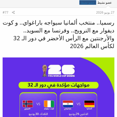
عضو نشيط
عضو نشيط
27 يونيو 2026
#77
رسميا.. منتخب ألمانيا سيواجه باراغواي.. و كوت
ديفوار مع النرويج.. وفرنسا مع السويد..
والأرجنتين مع الرأس الأخضر في دور الـ 32
لكأس العالم 2026