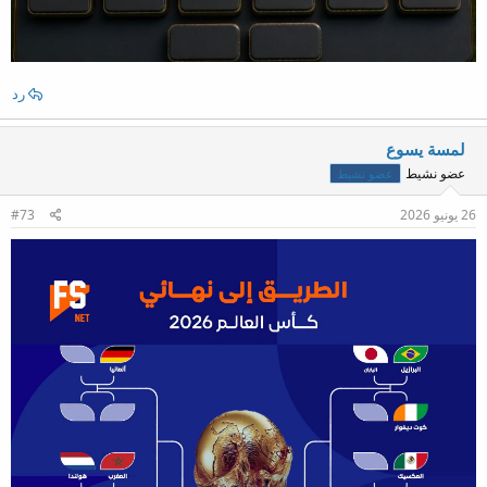
رد
لمسة يسوع
عضو نشيط
عضو نشيط
26 يونيو 2026
#73