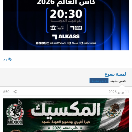
رد
لمسة يسوع
عضو نشيط
عضو نشيط
11 يونيو 2026
#50