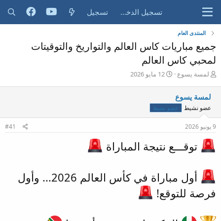
تسجيل الدخول
تسجيل
المنتدى العام
جميع مباريات كاس العالم والتواريخ والتوقيتات
لمحبي كاس العالم
ب
ت
لمسة يسوع
12 مايو 2026
ا
ا
د
ر
لمسة يسوع
ئ
ي
عضو نشيط
عضو نشيط
ا
خ
ل
ا
9 يونيو 2026
م
ل
#41
و
ب
توقـــع نتيجة المباراة
ض
د
و
ء
ع
أول مباراة في كأس العالم 2026... وأول
فرصة للتوقع!