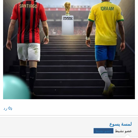
رد
لمسة يسوع
عضو نشيط
عضو نشيط