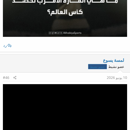
رد
لمسة يسوع
عضو نشيط
عضو نشيط
10 يونيو 2026
#46