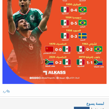
رد
لمسة يسوع
عضو نشيط
عضو نشيط