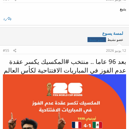
يتبع
رد
لمسة يسوع
عضو نشيط
عضو نشيط
12 يونيو 2026
#55
بعد 96 عاما .. منتخب #المكسيك يكسر عقدة
عدم الفوز في المباريات الافتتاحية لكأس العالم