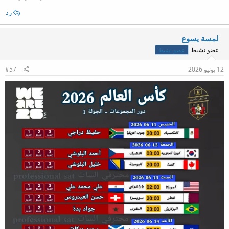
رد
لمسة يسوع
عضو نشيط
عضو نشيط
12 يونيو 2026
#57