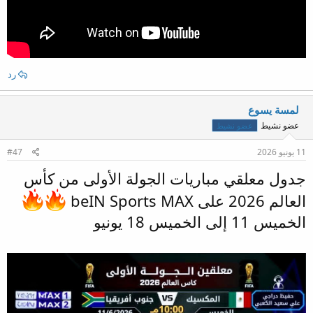
رد
لمسة يسوع
عضو نشيط
عضو نشيط
11 يونيو 2026
#47
‏جدول معلقي مباريات الجولة الأولى من كأس
العالم 2026 على beIN Sports MAX
الخميس 11 إلى الخميس 18 يونيو