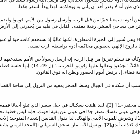
ذي ظن أنه لا يقدر أحد أن يأتي به ويحاكمه. لهذا يبدأ السفر هكذا:
 عن أدوم: سمعنا خبرًا من قبل الرب، وأرسل رسول بين الأمم. قوموا ولنقم 
كن في محاجئ الصخر، رفعة معقده، القائل في قلبه من يُحدرني إلى الأرض؟! [1
ها بالروح الإلهي بخصوص محاكمة أدوم بواسطة الرب نفسه.
كأنه قد تسلم تقريرًا من قِبل الرب، إنه أرسل رسولاً بين الأمم يستدعيهم
قِبل الرب وأرسل رسول إلى الأمم، قائلاً
سة قضاء، إذ يرفض أدوم الحضور ويظن أنه فوق القانون.
ب أن سكناه في الجبال وسط الصخر يعفيه من النزول إلى ساحة القضاء وبّخ
 في عيني نفسك تصغر جدًا في عيني عن بقية اخوتك، فإنه ليس خطية تحطم ح
دًا، ويتعرض للموت الأبدي والهلاك. لذا يقول القديس إشعياء المتوحد: [لا
المديح كجروح روحية، والموت والهلاك كعذاب أبدي[2]]. ويقول الأب مار اسحق السر
.