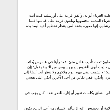
لت الغرباء أبوابه، وألقوا قرعة على أورشليم كنت أنت
اقتحم الغرباء المدينة ينجسونها ويلقون قرعة على غنائمها فيما
ورشليم. إنها صورة بشعة لمن ينتظر تحطيم أخيه ليمد يده
سقطون تحت تأديب عادل منيّ. فقد رأينا في عاموس يُعاتب
يشاركون المؤدبين من الرب تأديبًا عادلاً، بقوله: "ولا يغتمون على انسحاق يوسف" (عا 6: 6). وفي حديث أبوي للقديس إمبروسيوس من التوبة يقول: [إن
"لا تشمت ببني يهوذا يوم هلاكهم ولا تنظر أنت أيضًا إلى
 بل أحزن وأبكي، ففي بكائي من أجل الآخرين أبكي على نفسي
لي لآلامه ثم إلى النطق بكلمات تعبير أو إثارة للعدو ضده. كان يجب في
 حقًا كما قال العلامة أوريجينوس: [إنه إذ يتألم الإنسان من أجل الرب، يكون