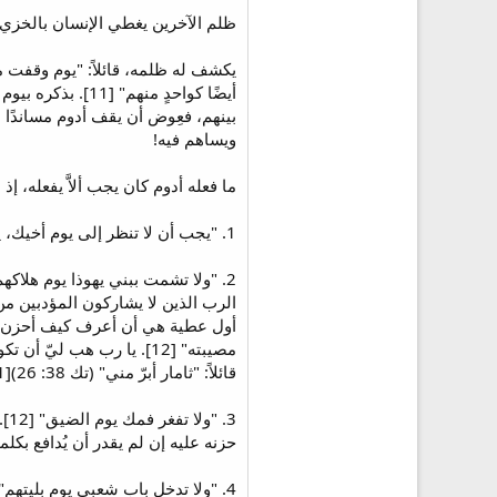
ظلم الآخرين يغطي الإنسان بالخزي ب
يكشف له ظلمه، قائلاً: "يوم وقفت م
أيضًا كواحدٍ من
بينهم، فعِوض أن يقف أدوم مساندًا 
ويساهم فيه!
ما فعله أدوم كان يجب ألاَّ يفعله، إ
1. "يجب أن لا تنظر إلى يوم أخيك، يوم مصيبته" [21]، كنت تتفرس فيه كمن كان يشتهي هذا اليوم.
2. "ولا تشمت ببني يهوذا يوم هلاك
أول عطية هي أن أعرف كيف أحزن حزنً
مصيبته" [12]. يا رب هب
قائلاً: "ثامار أبرّ مني" (تك 38: 26)[1].
3.
حزنه عليه إن لم يقدر أن يُدافع بكل