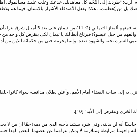
صك بل من يُحطمك... هكذا يفعل الأصدقاء الأشرار بالإنسان، فيما هم يلاطفون
ثانيًا: لقد عرف أدوم بحكمائه وفهمائه، فمنهم 
ي الشرك تحته والشهود ضده، وإنما يحرمه حتى من حكمائه الذين من أدوم
ل به إلى ساحة الفضاء أمام الأمم، وأعلن بطلان مدافعيه سواء كانوا حلفاء
خزي وتنقرض إلى الأبد" [10].
حاسبًا أنه لن يدينه، وفي شره يستبد بأخيه الذي من دمه! حقًا أن من لا ي
بالله واخوتنا مترابطة ومتلازمة لا يمكن عزلهما عن بعضهما البعض. لهذا ح