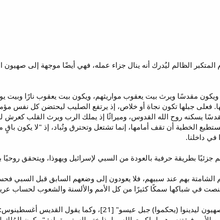
لمتكبر الظالم ليُدرك أنه ينال جزاء عمله، فهي أيضًا موجهة إلى صهيون الذلي
. فعلى جبلها تكون نجاة أو خلاص، إذ يرتفع الصليب ليحتضن كل نفس مؤمنة، 
قدسًا يسكنه روح الله القدوس، وميراثًا إذ يملك الرب ويرث القلب كعرش له
تطيع الخطية أن تقف أمامها، إنما تشتعل وتحترق وتُباد، إذ "لا يكون باقٍ
 في داخلنا.
جزئيًا بطريقة حرفية بالعودة من السبي لإسرائيل ويهوذا، ويتحقق روحيًا 
مم الشامتة بهم عند سبيهم، فلا يعودون إلى وضعهم السابق قبل السبي فحس
قتنصت في شباكها سمكًا كثيرًا من كل الأمم والألسنة والشعوب لحساب عري
يقول: "ويصعد مخلصون على جبل صهيون ليدينوا (يحكموا) جبل ع