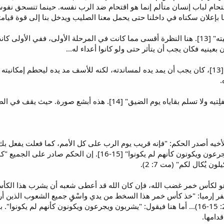
تحام لباب إنسان متألم إنما هو اقتحام ضد الرب نفسه. حينما تنسحق نفوسن
نما بإعلان سكناه في داخلنا حتى يحمل معنا الصليب ويدخل بنا إلى قوة قيامت
5. "ولا تنظر أنت إلى مصيبته يوم بليته" [13]. هنا النظرة أقسى مما كانت في المرحلة ا
ن بعينيه فكان يجب أن يتأثر حتى ولو كانوا أعداء له...
6. "ولا تمد يدًا إلى قدرته يوم بليته" [13]، كان يجب أن يمد يده لمساندته، لكنه للأسف مد 
.
7. "ولا تقف على المفرق لتقطع مُنْفلِتيه ولا تسلم بقاياه يوم ال
خيه أصدر الحكم: "فإنه قريب يوم الرب على كل الأمم، كما فعلت يفعل ب
يشرب جميع الأمم دائمًا يشربون ويجرعون ويكونون كأنهم لم يك
 يُكال لكم" (مت 7: 2).
و لكأس خمر غضب الله، فإن كان الله قد أعطى شعبه أن يشرب هذا الكأس 
رميا: "خذ كأس خمر هذا السخط من يدي واسْقِِ جميع الشعوب الذين أرسلك أ
السيف الذي أرسله أنا بينهم" (إر 25: 15-16)... أما هنا فيقول: "يشربون ويجرعون ويكونون ك
دامها.