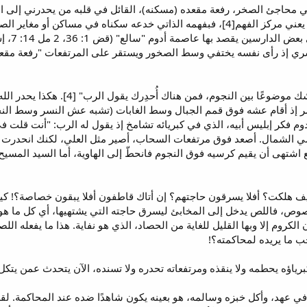
 في محاجئ الصخر، رفعة مقعده (مسكنه)، القائل في قلبه من يحدرني إلى ا
بشري إذ رأى نفسه يختفي وسط الصخور ويستقر على المرتفعات "رفعة مقعد
"إن كنت ترتفع كالنسر، وإن كان عشك م
 إذ أقام عشه فوق قمم الجبال وسط الغابات (تشبه عش النسر وسط النجوم ا
دوم فكر إبليس أبيه، الذي في كبريائه تشامخ إذ يقول له الرب: "أنت قلت 
اشتهى أن يقيم كرسيه فوق النجوم فانحطّ إلى الهاوية، أما السيد المسيح
صوص، فاللص يدخل إلى المخابئ ليسرق حاجته التي يشتهيها، أي كل ما هو ثمين.
 الكروم إلا وبها القليل للغاية من الحصاد، الذي هو نفاية. هذا ما يفعل
 ما يريده لمحاكمته؟!
كبرياؤه يحطمه ولا ينقذه ومرتفعاته تحدره ولا تسنده، الآن يتحدث عمن يتكل 
 في عهد، وأكل خبزه وسالمه، هو بعينه يكون شاهدًا ضده عند المحاكمة. لق