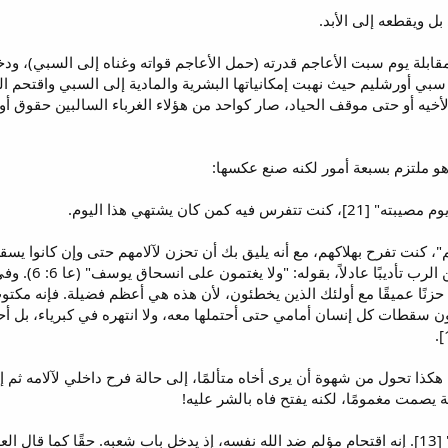
ل ويقطعه إلى الأبد.
قابلة يوم سبت الأعاجم قدرته (حمل الأعاجم قواته وغناه إلى السبي)، ودخ
هم" [11]. بذكره بيوم سبي أورشليم حيث نهبت إمكانياتها البشرية والمادية إلى السبي و
لأخيه أو حتى موقف الحياد، صار كواحد من هؤلاء الغرباء السالبين حقوق أ
ذ هو ملتزم بسبعة أمور لكنه صنع عكسها:
هم"، كنت تفرح بهلاكهم، مع أنه يليق بك أن تحزن لآلامهم حتى وإن كانوا ي
الرب الذين لا 
ا عميقًا مع أولئك الذين يخطئون، لأن هذه هي أعظم فضيلة. فإنه مكتوب: 
 ليّ أن تكون سقطات كل إنسان أمامي حتى أحتملها معه، ولا انتهره في كبرياء،
 "ولا تفغر فمك يوم الضيق" [12]. هكذا تحول من شهوة أن يرى أخاه متألمًا، إلى حالة فرح داخ
مة يصمت مغمومًا، لكنه يفتح فاه بالشر عليه!
4. "ولا تدخل باب شعبي يوم بليتهم" [13]. إنه اقتحام مؤلم ضد الله نفسه، إذ يدخل باب شعبه.