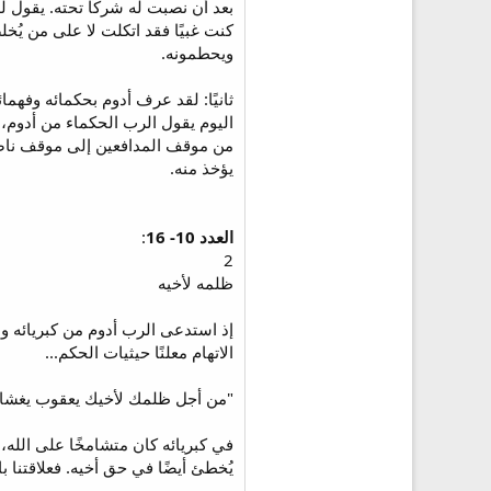
كنت غبيًا فقد اتكلت لا على من يُخل
ويحطمونه.
من موقف المدافعين إلى موقف ناصب
يؤخذ منه.
العدد 10- 16
:
2
ظلمه لأخيه
إذ استدعى الرب أدوم من كبريائه ونز
الاتهام معلنًا حيثيات الحكم...
"من أجل ظلمك لأخيك يعقوب يغشاك ال
في كبريائه كان متشامخًا على الله، 
يُخطئ أيضًا في حق أخيه. فعلاقتنا 