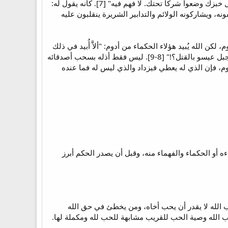
بعد أن نصبت له شركًا تحته. يقول له الرب: "طردك إلى التُخُم كل معاهديك. خدعك وغلب عليك مسالموك. أهل خبزك وضعوا شركًا تحتك. لا فهم فيه" [7]. كأنه يقول له:
ه، ويشاركونه الولائم والتدابير الشريرة ينقلبون عليه
أليفاز التيماني (2: 11) من تيمان على بعد 5 أميال شرق بترا بأدوم، لكن الله يُبيد هؤلاء الحكماء من أدوم: "ألاَّ أُبيد في ذلك
اليوم يقول الرب الحكماء من أدوم، والفهم من جبل عيسو؟! فيرتاع أبطالك يا تيمان لكي ينقرض كل واحد من جبل عيسو بالقتل؟!" [8-9]. ليس فقط أذله بسحب أصدقائه
، فإن الذي له يعطي فيزداد والذي ليس له فما عنده
ه أو الحكماء والفهماء منه، وقبل أن يصدر الحكم أبرز
حب الله لا يقدر أن يحب أخاه، ومن يخطئ في حق الله
سب الله وصية الحب للقريب مشابهة للحب لله ومكملة لها.