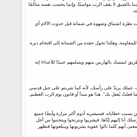
ا بالضيق لا يقف الرب مواسيًا، وإنما يحسب نفسه متألمًا
ه.
لأولى، ففي الأولى كانت نظرة اشتياق وشهوة في شماتة قبل حدوث الآلام أي
يده ليحطم إمكانيته للمقاومة، وهكذا تحول حقده من الشماتة إلى اقتحام ديره.
ضيق" [14]. هذه أبشع صورة. حيث يقف في الطريق ليمسك بالهاربين منهم ويسلمهم عبيدًا للأعداء! إنه
ك، عملك يرتدّ على رأسك، لأنه كما شربتم على جبل قدسي
ونوا" [15-16]. إن الحكم صادر على الجميع "كما فعلتْ يُفعل بك". هذا هو مبدأ أو قانون يوم الرب العظيم.
بسبب خطاياه، فسيشربه أدوم أكثر مرارة وأيضًا جميع
نا إليهم إيّاها. فيشربوا ويترنحوا ويتجننوا من أجل
أنهم لم يكونوا". بمعنى أنهم كلما نالوا عقوبة يشربونها ويبتلعونها فتظهر