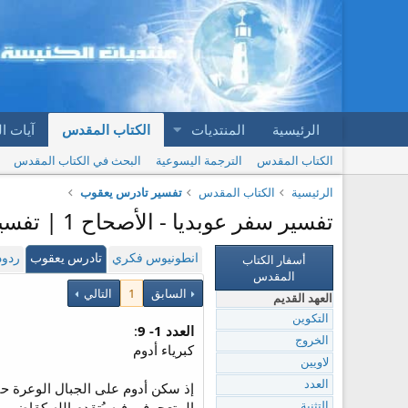
الرئيسية
المنتديات
الكتاب المقدس
آيات ا
الكتاب المقدس
الترجمة اليسوعية
البحث في الكتاب المقدس
الرئيسية
الكتاب المقدس
تفسير تادرس يعقوب
تفسير سفر عوبديا - الأصحاح 1 | تفسير تادرس يعقوب
أسفار الكتاب
انطونيوس فكري
تادرس يعقوب
ردود
المقدس
السابق
1
التالي
العهد القديم
التكوين
العدد 1- 9
:
الخروج
كبرياء أدوم
لاويين
العدد
إذ سكن أدوم على الجبال الوعرة حيث 
المتعجرف، فيه يُتقدم الله كقاضي م
التثنية