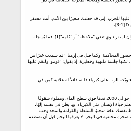
عليها للحرب. إني قد جعلتك صغيرًا بين الأمم. أنت محتقر
-3].
جاءت كلمة "رؤيا" في العبرية Hazon وهي تُشير إلى الخبرة المنظورة، لكنها غالبًا إذ تستخدم كافتتاحية أو عنوان لسفر نبوي تعني "ملاحظة" أو "كلمة"[1]. فما يُسجله
 لحضور المحاكمة. وكما قيل في إرميا: "قد سمعت خبرًا من
: "تجمّعوا وتعالوا عليها وقوموا للحرب..." (إر 49: 14). إنها جلسة قضاء، لكنها جلسة ملتهبة وخطيرة، إذ يقول: "قوموا ولنقم عليها
ه الرب على كبرياء قلبه، قائلاً له علانية كمن في
"إني قد جعلتك صغيرًا بين الأمم، أنت محتقر جدًا" [2]، لقد ظننت بسكناك في جبل سعير الذي تبلغ أحيانًا قممه حوالي 2000 قدمًا فوق سطح الماء، ومملوء شقوقًا
ياة الإنسان مثل الكبرياء، بها يظن في نفسه إلهًا،
حظ نفسك بدقة متجنبًا السلطة والكرامة والمجد وحب
ياني: [المجد الزمني يشبه صخرة مختفية في البحر، لا يعرفها البحار قبل أن تصطدم