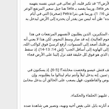
لأرض؟!" قد تكبر قلبه، أي تعالى في عيني نفسه بفهمه
الذاتي، إذ كان القلب عند الساميين يعني مركز الفهم[4]، فبفهمه الذاتي خدعه سكناه في مساكن أو مغاير الصخر Sela، وربما يقصد بـ Sela هنا جبل سعير المرتفع الوعر
والمملوء شقوقًا ومغاير، أو كما يرى بعض الدارسين يقصد بها عاصمة أدوم "سالع" (قض 1: 36، 2 مل 14: 7، إش 16: 1)، وربما هي بترا Petra (صخرة) التي في أيام
ه" ظن أنه ليس من يقدر أن يحدره إلى الأرض ليدخل به
وضوعًا بين النجوم، فمن هناك أُحدِرك يقول الرب" [4]. هكذا يحدر الله المتكبرين، الذين يطلبون لأنفسهم المرتفعات في هذا
لعالية)، إنه قد صار وسط النجوم، لكن هذا لا يعني أنه
في قلبك أصعد إلى السموات، أرفع كرسيّ فوق كواكب الله،
وأجلس على جبل الاجتماع في أقاصي الشمال. أصعد فوق مرتفعات السحاب، أصير مثل العلي، لكنك انحدرت إلى الهاوية إلى أسافل الجب" (إش 14: 13-14). إذ سقط
 الذي هو فوق كل خليقة فقد نزل إلينا على الأرض فجاء
"إن أتاك سارقون أو لصوص ليل، كيف هلكت؟ أفلا يسرقون حاجتهم؟ إن أتاك قاطفون أفلا يبقون خصاصة؟! كيف فتش عيسو وفحصت مخابئه؟! [5-6]. إذ يسكنون في
 إنه يدخل ليلاً وأنتم نيام لينالوا ما يطلبونه. وإن
ه اللصوص والقاطفون، فهل يصعب على الخالق أن يدخل مخابئ
عليهم: الحلفاء والحكماء.
د أثارته بابل على بغض أخيه ونهبه، وتصير هي شاهدة ضده