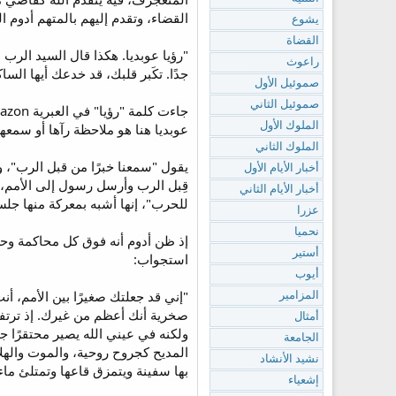
القضاء، وتقدم إليهم بالمتهم أدوم ال
يشوع
القضاة
"رؤيا عوبديا. هكذا قال السيد الرب
راعوث
جدًا. تكَبر قلبك، قد خدعك أيها السا
صموئيل الأول
صموئيل الثاني
الملوك الأول
عوبديا هنا هو ملاحظة رآها أو سمع
الملوك الثاني
يقول "سمعنا خبرًا من قبل الرب"، و
أخبار الأيام الأول
أخبار الأيام الثاني
للحرب"، إنها أشبه بمعركة منها جل
عزرا
نحميا
إذ ظن أدوم أنه فوق كل محاكمة وحس
أستير
استجواب:
أيوب
المزامير
صخرية أنك أعظم من غيرك. إذ ترتفع
أمثال
ولكنه في عيني الله يصير محتقرًا ج
الجامعة
نشيد الأنشاد
بها سفينة ويتمزق قاعها وتمتلئ ماء[3]]
إشعياء