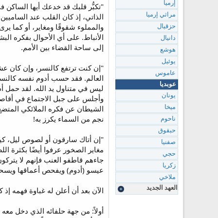
إرميا
"تكبُّر قلبك قد خدعك أيها الساكن
مراثي إرميا
حزقيال
الأنباط. على أي الأحوال بفكره ال
دانيال
إلى ساحة القضاء بين الأمم.
هوشع
يوئيل
عاموس
العالم. فقد حسب أدوم نفسه كالنسر
عوبديا
ليس في متناول يد الله. لقد حمل أ
يونان
الشيطان عن فكره الملائكي المتضع 
ميخا
نجم من السماء يكرز به!
ناحوم
حبقوق
صفنيا
مغاير الصخور عرفوا أيضًا بكثرة الل
حجي
جاءهم قاطفو العنب فإنهم لا يتركون
زكريا
عيسو (أدوم) ويفحص أعماقها ويسحب
ملاخي
العهد الجديد
الآن بعد أن أعلن له غباوة فهمه إذ 
أولاً: من جهة حلفائه الذي دخل معه