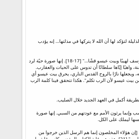
لة لتؤكد لها أن الله لا يتركها في مذلتها... إنه يؤدب
"وأما جبل صهيون فتكون عليه نجاة ويكون مقدسًا ويرث بيت يعقوب مواريثهم، ويكون بيت يعقوب نارًا وبيت يوسف لهيبًا وبيت عيسو قشًا..." [17-18]. إنها صورة حيًة لرد
واهبًا إيّاها سلطانًا أن تدوس على الحيات والعقارب.
، ويجعلها نارًا بالروح القدس الناري، يحرق بيت عيسو أي
 من بيت عيسو لأن الرب تكلم". هكذا تتحقق فينا كلمة الرب
بطريقة أكمل في العهد الجديد خلال الصليب.
ب وإنما يرثون الأمم مع عودتهم من السبي. إنها صورة
سها ليملك على الكل.
يسو" [21]، وكما يقول القديس أغسطينوس: [إن هؤلاء المخلصون إنما هم الرسل الذين خرجوا من
اليهود ليكرزوا على جبل عيسو أي بين الأمم فيقتنصوهم لملكوت الله... لهذا ختم السفر بقوله: "ويكون المُلك للرب" [21]. هذه هي غاية الكتاب المقدس كله، وغاية ما