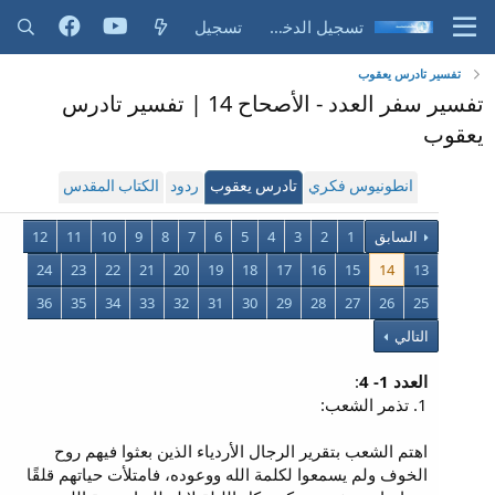
تسجيل الدخول
تسجيل
تفسير تادرس يعقوب
تفسير سفر العدد - الأصحاح 14 | تفسير تادرس
يعقوب
انطونيوس فكري
تادرس يعقوب
ردود
الكتاب المقدس
السابق
1
2
3
4
5
6
7
8
9
10
11
12
24
23
22
21
20
19
18
17
16
15
14
13
36
35
34
33
32
31
30
29
28
27
26
25
التالي
العدد 1- 4
:
1. تذمر الشعب:
اهتم الشعب بتقرير الرجال الأردياء الذين بعثوا فيهم روح
الخوف ولم يسمعوا لكلمة الله ووعوده، فامتلأت حياتهم قلقًا