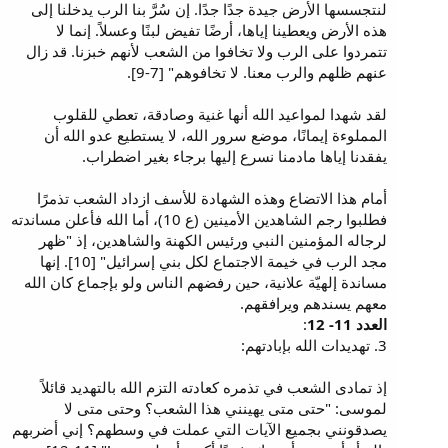
لنتجسسها الأرض جيدة جدًا جدًا. إن سُرَّ بنا الرب يدخلنا إلى
هذه الأرض ويعطينا إياها، أرضًا تفيض لبنًا وعسلاً. إنما لا
تتمردوا على الرب ولا تخافوا من الشعب لأنهم خبزنا. قد زال
عنهم ظلهم والرب معنا. لا تخافوهم" [7-9].
لقد شهدا لمواعيد الله أنها غنية وصادقة، تعطي للقلوب
المملوءة إيمانًا، موضع سرور الله، لا يستطيع عدو الله أن
يفقدنا إياها مادمنا نسرع إليها برجاء بغير اضطراب.
أمام هذا الاتضاع وهذه الشهادة للأسف ازداد الشعب تذمرًا
فطلبوا رجم الشاهدين الأمينين (ع 10)، أما الله فأعلن مساندته
لرجاله المؤمنين النبي ورئيس الكهنة والشاهدين، إذ "ظهر
مجد الرب في خيمة الاجتماع لكل بني إسرائيل" [10]. إنها
مساندة إلهيّة علانية، حين رفضهم الناس ولو بإجماع كان الله
معهم يسندهم ويرافقهم.
العدد 11- 12
:
3. تهديدات الله بإبادتهم:
إذ تمادى الشعب في تذمره كعادته التزم الله بالتهديد قائلاً
لموسى: "حتى متى يهينني هذا الشعب؟ وحتى متى لا
يصدقونني بجميع الآيات التي عملت في وسطهم؟ إني أضربهم