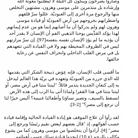
وصاروا يصرخون ويبكون كل الليلة لا ليطلبوا معونة الله
وإرشاده بل متذمرين على موسى وهرون، مشتهين التخلص
منها والرجوع مرة أخرى إلى العبوديّة. عللوا سرّ قلقهم
واضطرابهم بخروجهم من أرض العبوديّة أو قيادة موسى
وهرون لهم ولم يدركوا أن ما أصابهم إنما هو من عدم إيمانهم.
لهذا يؤكد القدِّيس يوحنا الذهبي الفم أن الإنسان لا يقدر أحد
أن يؤذيه ما لم يؤذِ الإنسان نفسه بنفسه[97]. إن سرّ مرارتهم
ليس في الظروف المحيطة بهم ولا في القيادة التي تتعهدهم
بل في مرض القلب الداخلي وانحراف النفس عن رعاية
خالقها.
ما أقسى قلب الإنسان، فإنه عِوَض ذبيحة الشكر التي يقدمها
لله الذي حرره من العبوديّة وتعهده في بريّة هذا العالم ليدخل
به إلى كنعان الجديدة يتذمر قائلاً: "ليتنا متنا في أرض مصر، أو
ليتنا متنا في هذا القفر! ولماذا أتى بنا الرب إلى هذه الأرض
لنسقط بالسيف، وتصير نساؤنا وأطفالنا غنيمة؟ أليس خيرًا لنا
أن نرجع إلى مصر؟" [2-3].
لقد رأوا أن علاج الموقف هو إبادة القيادة الحالية وإقامة قيادة
حسب أهوائهم، إذ "قال بعضهم لبعض نقيم رئيسًا ونرجع إلى
مصر" [4]. أرادوا أن يتخلصوا من موسى وهرون كما من يشوع
وكالب بالرجم (ع 10) ليجدوا قيادة تسلك حسب أهوائهم.