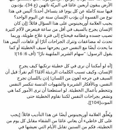
الأرض يبقون أربعين عامًا في البريّة تائهين (ع 34)، يؤدبون
فيها سنة كاملة عن كل يوم! قد يتساءل أحدنا: أليس في هذا
نوع من القسوة أن يؤدب الإنسان سنة عن اليوم الواحد؟
يجيب العلامة أوريجينوس على هذا السؤال قائلاً: [إن كان
الإنسان يجرح بالسيف في أقل من ساعة فيتعرض لآلام كثيرة
تصيب جسده وعظامه فيحتاج إلى فترة علاج طويلة، وربما
تحدث له مضاعفات وتترك الجراحات آثارًا أو عاهات، أليس هذا
ما يحدث أيضًا مع النفس حين يجرحها سيف الخطيئة أو كما
يقول الرسول: "سهام الشرير الملتهبة نارًا" (أف 6: 16)!
[آه لو أمكننا أن نرى في كل خطيئة نرتكبها كيف يجرح
الإنسان، وكيف تسبب الكلمات الرديئة آلامًا؟ ألم نقرأ: قيل أن
السيف في جرحه أهون من اللسان! إذن باللسان تجرح
النفس، وبالأفكار الشريرة والشهوات الدنسة تنكسر النفس
وتتحطم بأعمال الخطيئة. لو استطعنا أن نرى الأمور كما هي
ونشعر بجراحات النفس لكننا نقاوم الخطيئة حتى
الموت[104]].
ويُعلِّق العلامة أوريجينوس أيضًا عن هذا التأديب قائلاً: [يجب
على كل خاطيء أن يعاني عامًا من الشقاء مقابل كل يوم من
الخطيئة، فكم من السنين تقابل الأيام التي نعيشها في