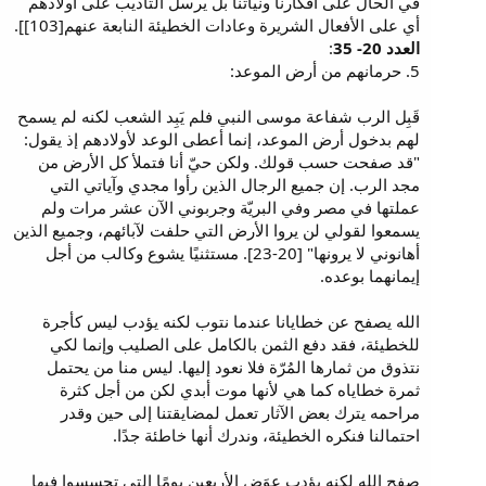
في الحال على أفكارنا ونياتنا بل يرسل التأديب على أولادهم
أي على الأفعال الشريرة وعادات الخطيئة النابعة عنهم[103]].
العدد 20- 35
:
5. حرمانهم من أرض الموعد:
قَبِل الرب شفاعة موسى النبي فلم يَبِد الشعب لكنه لم يسمح
لهم بدخول أرض الموعد، إنما أعطى الوعد لأولادهم إذ يقول:
"قد صفحت حسب قولك. ولكن حيّ أنا فتملأ كل الأرض من
مجد الرب. إن جميع الرجال الذين رأوا مجدي وآياتي التي
عملتها في مصر وفي البريّة وجربوني الآن عشر مرات ولم
يسمعوا لقولي لن يروا الأرض التي حلفت لآبائهم، وجميع الذين
أهانوني لا يرونها" [20-23]. مستثنيًا يشوع وكالب من أجل
إيمانهما بوعده.
الله يصفح عن خطايانا عندما نتوب لكنه يؤدب ليس كأجرة
للخطيئة، فقد دفع الثمن بالكامل على الصليب وإنما لكي
نتذوق من ثمارها المُرّة فلا نعود إليها. ليس منا من يحتمل
ثمرة خطاياه كما هي لأنها موت أبدي لكن من أجل كثرة
مراحمه يترك بعض الآثار تعمل لمضايقتنا إلى حين وقدر
احتمالنا فنكره الخطيئة، وندرك أنها خاطئة جدًا.
صفح الله لكنه يؤدب عِوَض الأربعين يومًا التي تجسسوا فيها