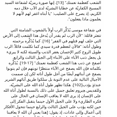
الشعب كعظمة نعمتك" [13]. إنها صورة رمزيّة لشفاعة السيد
المسيح الكفاريّة عن خطايا البشريّة لدى الآب خلال دمه
الكريم، إذ يصرخ على الصليب: "يا أبتاه اغفر لهم لأنهم لا
يعلمون ماذا يفعلون".
في شفاعة موسى يُذَكِّر الرب أولاً بالشعوب الشامتة التي
تتعثر قائلة: "لأن الرب لم يقدر أن يُدخل هذا الشعب إلى الأرض
التي حلف لهم قتلهم في القفر" [16]. كما يُذَكِّره برحمته
وطول أناته: "فالآن لتعظم قدرة سيدي كما تكلمت قائلاً: الرب
طويل الروح كثير الإحسان يغفر الذنب والسيئة لكنه لا يبريء
بل يجعل ذنب الآباء على الأبناء إلى الجيل الثالث والرابع.
اصفح عن ذنب هذا الشعب كعظمة نعمتك" [17-19]. يُذَكِّره
بكلماته فإن الله يصفح عن الآباء منتظرًا توبتهم فإن لم يتوبوا
يصفح عن أبنائهم أيضًا من أجل طول أناته لكن إن صممت
الأجيال التالية على عدم التوبة بل سلكوا طريق آبائهم الشرير
عندئذٍ يؤدب[102]. هكذا تظهر طول أناة الله على البشريّة.
وللقديس ﭽيروم تعليق جميل على ذلك بالنسبة لطول أناة الله
على الإنسان إذ يرى الله لا يعاقب الإنسان في الحال على
فكره الطاريء ولا على الجيل الأول حينما يتقبل الفكر إلى
حين لكنه يؤدب على الجيل الثالث والرابع حينما تتحول الأفكار
إلى أعمال وإلى عادات، إذ يقول: [هذا يعني أن الله لا يعاقبنا