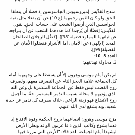
امتدح القدِّيس إمبروسيوس الجاسوسين إذ فضلا أن ينطقا
بالحق ولو كان الثمن رجمهما (ع 10) عن أن يفعلا مثل بقية
الجواسيس الذين أرضوا الشعب على حساب الحق. يقول
القدِّيس: [فضَّلا أن يُرجما كما هددهما الشعب عن أن يتراجعا
عن ثباتهما المملوء فضيلة[98]]، [فَضَّل الرجلان الصالحان
المجد (الإلهي) عن الأمان، أما الأشرار ففضلوا الأمان عن
الفضيلة[99]].
العدد 5- 10
:
2. محاولة تهدئتهم:
لم يكن أمام موسى وهرون إلاَّ أن يسقطا على وجهيهما أمام
كل الجماعة علامة العجز التام عن التصرف معهم، ولصرف
روح الغضب ليس فقط عن الجماعة المتذمرة بل وعن الله
الذي يؤدبهم لا محالة بسبب التذمر المستمر. حقًا ما أجمل
روح الاتضاع فهو زينة الراعي، خلاله يصرف كل تذمر عن حياة
شعبه، وبه يشفع لدى الله عنهم.
مزج موسى وهرون اتضاعهما بروح الحكمة وقوة الاقناع إذ
قدما يشوع وكالب الذين ذاقا عربون الوعد ونظرا الأرض
ليشهدا أمام الجماعة. لقد قالا: "الأرض التي مررنا فيها