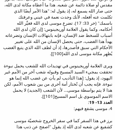
مقدس أو صلاة دائمة عن شعبه. هذا ما أعطاه مكانة لدى الله،
حتى صار الله يسمع له، إذ يقول له: "هذا الأمر أيضًا الذي
تكلمت عنه أفعله، لأنك وجدت نعمة في عيني وعرفتك
باسمك" (خر 33: 17). تضرع موسى لدى الله فغيَّر الله
أحكامه، وكما يقول العلامة أوريجينوس: [إن كان لدى الله
أسباب للسخط ضد الإنسان، فإنه بابتهالات الإنسان وتضرعاته
يهدأ هذا الغضب، حتى يحصل الإنسان من الله على تغيير
الأحكام التي سبق فأصدرها، إذ أن لطف الله الذي يتبع الغضب
يُظهِر مكانة موسى لدى الله[100]].
ويرى العلامة أوريجينوس في تهديدات الله للشعب يحمل نبوءة
تحققت بمجيء السيد المسيح وقبوله شعب آخر من الأمم غير
اليهود، إذ يقول: [هذا التأديب لم يأتِ عن غضب الله إنما هو
نبوءة. فإنه يجب أن تُختار أمة أخرى من بين شعوب الأمم، لكن
هذا لا يتم بواسطة موسى... لأن الشعب (الجديد) لا يحمل
الاسم الموسوي بل اسم المسيح[101]].
العدد 13- 19
:
4. موسى يشفع فيهم:
برز في هذا السفر كما في سفر الخروج شخصيّة موسى
كشفيع عن شعبه لدى الله إذ يقول "اصفح عن ذنب هذا