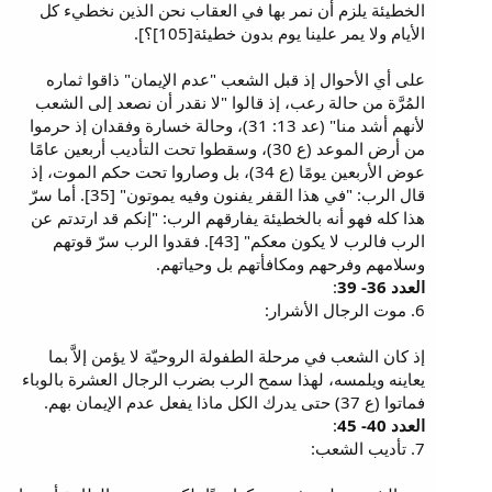
الخطيئة يلزم أن نمر بها في العقاب نحن الذين نخطيء كل
الأيام ولا يمر علينا يوم بدون خطيئة[105]؟].
على أي الأحوال إذ قبل الشعب "عدم الإيمان" ذاقوا ثماره
المُرَّة من حالة رعب، إذ قالوا "لا نقدر أن نصعد إلى الشعب
لأنهم أشد منا" (عد 13: 31)، وحالة خسارة وفقدان إذ حرموا
من أرض الموعد (ع 30)، وسقطوا تحت التأديب أربعين عامًا
عوض الأربعين يومًا (ع 34)، بل وصاروا تحت حكم الموت، إذ
قال الرب: "في هذا القفر يفنون وفيه يموتون" [35]. أما سرّ
هذا كله فهو أنه بالخطيئة يفارقهم الرب: "إنكم قد ارتدتم عن
الرب فالرب لا يكون معكم" [43]. فقدوا الرب سرّ قوتهم
وسلامهم وفرحهم ومكافأتهم بل وحياتهم.
العدد 36- 39
:
6. موت الرجال الأشرار:
إذ كان الشعب في مرحلة الطفولة الروحيّة لا يؤمن إلاَّ بما
يعاينه ويلمسه، لهذا سمح الرب بضرب الرجال العشرة بالوباء
فماتوا (ع 37) حتى يدرك الكل ماذا يفعل عدم الإيمان بهم.
العدد 40- 45
:
7. تأديب الشعب: