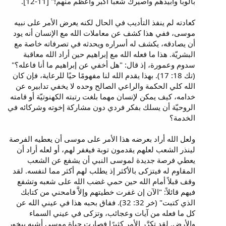
بالوبأ وأبيدهم وأصيرك شعبًا أكبر وأعظم منهم!" [11-12].
كعادته لم ينفذ التأديب في الحال لكنه يعرض الأمر على نبيه
موسى، ففي هذا كشف عن معاملات الله مع الإنسان أنه يود
أن يصادقه، يكشف له أسراره ويحدثه في تصرفاته خاصة مع
البشريّة. هذا ما فعله الله مع إبراهيم حين أراد الله معاقبة
سدوم وعمورة، إذ قال: "هل أخفي عن إبراهيم ما أنا فاعله؟"
(تك 18: 17). بهذا يقدم الله لنا مفهومًا حيًا للرعاية، فإن كان
الله كلي الحكمة والراعي الصالح وحده لا يخفي تدابيره عن
خدامه، كيف يمكن لإنسان مهما بلغت رتبته الكهنوتيّة أو قامته
الروحيّة أن يسلك بفكر فردي دون مشاركة إخوته وشركائه في
الخدمة؟
ولعل الله أراد بعرضه هذا الأمر على موسى أن يعطيه الفرصة
لينذر الشعب لعلهم يقدمون توبة فيغفر لهم، أو لعله أراد أن
يعطي فرصة جديدة لموسى النبي أن يشفع عن الشعب
المقاوم له فيتزكى بالأكثر إذ يطلب لهم أكثر مما لنفسه. لقد
وقف قبلاً أمام الله حين حمي غضب الله على شعبه وتشفع
فيهم قائلاً: "الآن إن غفرت خطيتهم وإلاَّ فامحني من كتابك
الذي كتبت" (خر 32: 32). ففاق بحبه هذا في عيني الله عن
كل ما فعله من آيات وعجائب، وتزكى في عيني السماء
والأرض. لقد تكرَّر الأمر كثيرًا فصارت حياة موسى أشبه ببخور