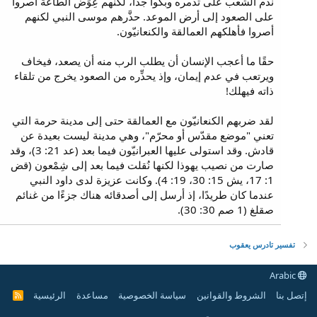
ندم الشعب على تذمره وبكوا جدًا، لكنهم عِوَض الطاعة أصروا
على الصعود إلى أرض الموعد. حذَّرهم موسى النبي لكنهم
أصروا فأهلكهم العمالقة والكنعانيّون.
حقًا ما أعجب الإنسان أن يطلب الرب منه أن يصعد، فيخاف
ويرتعب في عدم إيمان، وإذ يحذِّره من الصعود يخرج من تلقاء
ذاته فيهلك!
لقد ضربهم الكنعانيّون مع العمالقة حتى إلى مدينة حرمة التي
تعني "موضع مقدّس أو محرّم"، وهي مدينة ليست بعيدة عن
قادش. وقد استولى عليها العبرانيّون فيما بعد (عد 21: 3)، وقد
صارت من نصيب يهوذا لكنها نُقلت فيما بعد إلى شِمْعون (قض
1: 17، يش 15: 30، 19: 4). وكانت عزيزة لدى داود النبي
عندما كان طريدًا، إذ أرسل إلى أصدقائه هناك جزءًا من غنائم
صقلغ (1 صم 30: 30).
تفسير تادرس يعقوب
Arabic
إتصل بنا
الشروط والقوانين
سياسة الخصوصية
مساعدة
الرئيسية
R
S
S