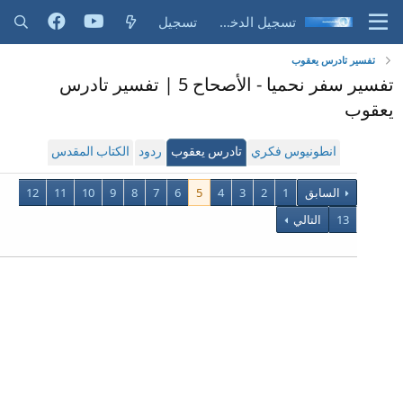
تسجيل الدخول
تسجيل
تفسير تادرس يعقوب
تفسير سفر نحميا - الأصحاح 5 | تفسير تادرس
يعقوب
انطونيوس فكري
تادرس يعقوب
ردود
الكتاب المقدس
السابق
1
2
3
4
5
6
7
8
9
10
11
12
13
التالي