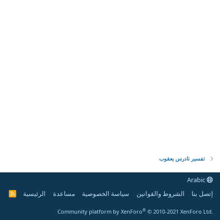
تفسير تادرس يعقوب
Arabic
إتصل بنا
الشروط والقوانين
سياسة الخصوصية
مساعدة
الرئيسية
R
S
S
®
Community platform by XenForo
© 2010-2021 XenForo Ltd.