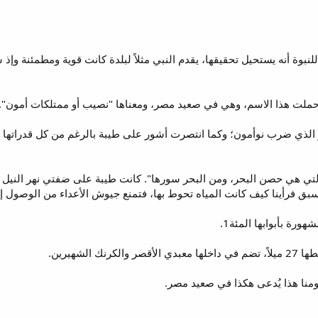
لنبوة أنه يستحيل تحقيقها، يقدم النبي مثلاً لبلدة كانت قوية ومطمئنة وإ
 حملت هذا الاسم، وهي في صعيد مصر، ومعناها "نصيب أو ممتلكات أمون". 
لذي ضرب نوأمون؛ وكما انتصرت أشور على طيبة بالرغم من كل قدراتها وإ
ه التي هي حصن البحر، ومن البحر سورها". كانت طيبة على ضفتي نهر النيل ش
سبق فرأينا كيف كانت المياه تحوط بها، فتمنع جيوش الأعداء من الوصول إ
 الشهيرين.
يومنا هذا يُدعى هكذا في صعيد مصر.