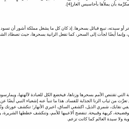
رَّمة بأن يملأها بأحاسيس العار[4].
سحر أو سيدته، تبيع قبائل بسحرها. إذ كان كل ما يشغل مملكة أشور أن تسود
وإنما أيضًا لجأت إلى السحر، كما تفعل الزانية بسحرها، حيث تصطاد الشب
ة التي تقتنص الأمم بسحرها وزناها، فيخضع الكل للعبادة لآلهتها، ويمارسون
رَّت من ثياب الزنا الجذابة للفساد. هذا ما تنبأ عنه إشعياء النبي أيضًا ع
يحة، كريهة وقبيحة. تنفضح ألاعيبها للأمم، وتنكشف خططها الشريرة، وي