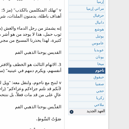
إرميا
مراثي إرميا
أهداف باطلة، يدمنون الملذات، شره
حزقيال
دانيال
هوشع
ثوب حمل، هذا لا يوجد من هو أشر من
يوئيل
كثيرة، لهذا يحذرنا المسيح من مجيء هؤلا
عاموس
عوبديا
القديس يوحنا الذهبي الفم
يونان
3. الاتهام الثالث هو الخطف وال
ميخا
أنفسهم، ويكرم دمهم في عينيه" (مز 72: 14)
ناحوم
حبقوق
صفنيا
حجي
عالٍ على من قد مات فعلاً، بل ننتحب 
زكريا
ملاخي
القدِّيس يوحنا الذهبي الفم
العهد الجديد
صَوْتُ السَّوطِ،