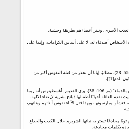
عل الإثم. فالله يحسب الأشخاص أصدقاء له، لا على أساس الكرامات، وإنما على
يعلق القديس أغسطينوس على قول المرتل: "وأنت يا الله تحدرهم إلى جب الهلاك: رجل الدماء والغش..." (مز 55: 23)، مطالبًا إيانا أن نحذر من قتلة النفوس أكثر من
لدم[1]].
وفي تعليقه على قول المرتل: "وأهرقوا دمًا ذكيًا، دم بنيهم وبناتهم الذين ذبحوهم لأصنام كنعان، وتدنست الأرض بالدماء" (مز 106: 38)، يرى القديس أغسطينوس أنه ربما
تقدم العائلة أحيانًا أطفالها ذبائح بشرية لإرضاء الآلهة.
فنشأوا يمارسونها، وبهذا قتل الآباء نفوس أبنائهم وبناتهم،
ية.
وبًا مخادعًا تستر به نياتها الشريرة. خلال الكذب والخداع
ساده بكلمات مخادعة.