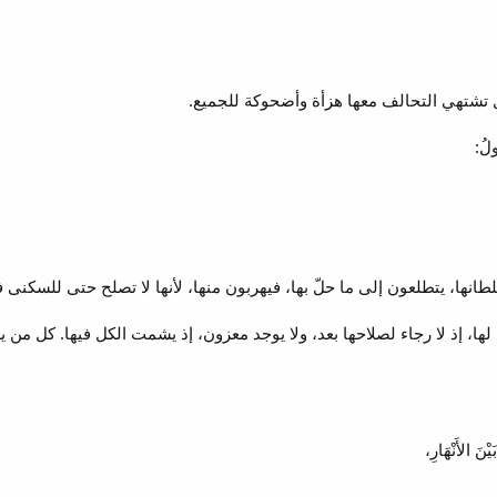
 تشتهي التحالف معها هزأة وأضحوكة للجميع.
ولُ:
طانها، يتطلعون إلى ما حلّ بها، فيهربون منها، لأنها لا تصلح حتى للسكنى في
ا، إذ لا رجاء لصلاحها بعد، ولا يوجد معزون، إذ يشمت الكل فيها. كل من يرا
ْنَ الأَنْهَارِ،