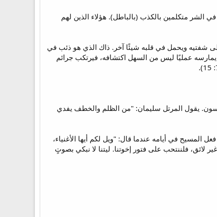
تل الذين يعيشون في الشر متكلمين بالكذب (بالباطل). هؤلاء الذين لهم
الذي ينطق بشيءٍ على شفتيه ويحمل في قلبه شيئًا آخر. ذاك الذي هو ذئب في
 يمارسه عمليًا ليس من السهل اكتشافه، فيرتكب جرائم
ترسون. يقول المرتل سليمان: "من الظلم والخطف يفدي
م" (راجع إر 22: 13، نا 3: 1). بالحري لنحزن عليهم كما فعل المسيح في أيامه عندما قال: "ويل لكم أيها الأغنياء،
ريقة، وإن كان الأمر غير لائق، فلننتحب على فتور إخوتنا. ليتنا لا نبكي بصوتٍ