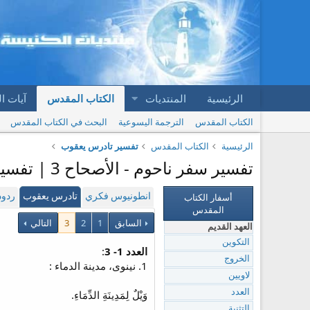
الرئيسية
المنتديات
الكتاب المقدس
آيات ا
الكتاب المقدس
الترجمة اليسوعية
البحث في الكتاب المقدس
الرئيسية
الكتاب المقدس
تفسير تادرس يعقوب
تفسير سفر ناحوم - الأصحاح 3 | تفسير تادرس يعقوب
أسفار الكتاب
انطونيوس فكري
تادرس يعقوب
ردود
المقدس
السابق
1
2
3
التالي
العهد القديم
التكوين
العدد 1- 3
:
الخروج
1. نينوى، مدينة الدماء :
لاويين
العدد
وَيْلٌ لِمَدِينَةِ الدِّمَاءِ.
التثنية