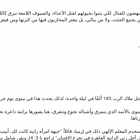
ضون للقتال لكي يثبوا بخيولهم لقتل الأعداء، والسيوف اللامعة تبرق كالل
 يجمع الجثث، ولا من يبالي، بل يتعثر المحاربون فيها من كثرتها ومن فيض ا
،
دث هذا في نينوى يوم خرابها التام.
صور نينوى بالأسد الذي يتمزق وأشباله تجوع وتتفرق، هنا يصورها بزانية داعرة تح
ناها.
خدم المعلم الإلهي ذلك في إرميا، قائلاً: "جبهة امرأة زانية كانت لكِ، أبيتِ 
وسيد بتوليتك" (راجع إر 3: 3-4). "من 