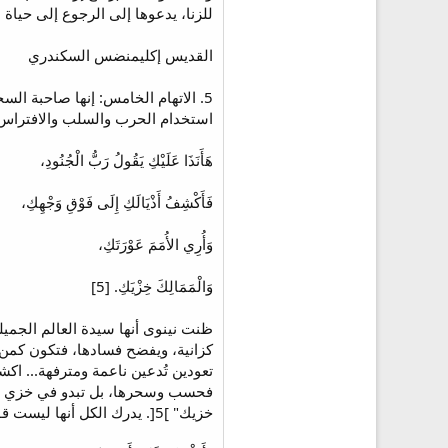
للزنا، يدعوها إلى الرجوع إلى حياة مك
القديس إكليمنضس السكندري
5. الاتهام الخامس: إنها صاحبة ال
استخدام الحرب والسلب والافتراس، 
هَأَنَذَا عَلَيْكِ يَقُولُ رَبُّ الْجُنُودِ،
فَأَكْشِفُ أَذْيَالَكِ إِلَى فَوْقِ وَجْهِكِ،
وَأُرِي الأُمَمَ عَوْرَتَكِ،
وَالْمَمَالِكَ خِزْيَكِ. [5]
ظنت نينوى أنها سيدة العالم الجميل
كزانية، ويفضح فسادها، فتكون كمن تع
فحسب وسحرها، بل تبدو في خزي وفض
خزيك" ]5[. يدرك الكل أنها ليست قوية ولا سيدة العالم كما كانت تزعم.