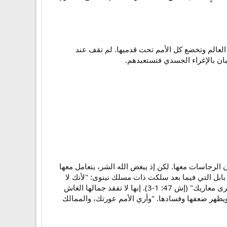
 العالم وتخضع كل الأمم تحت قدميها. لم تقف عند
ان بالإغراء الجسدي فتستعبدهم.
 الرجاسات معها. لكن إذ يبغض الله الشر، يتعامل معها
ن بابل التي فيما بعد سلكت ذات مسلك نينوى: "لأنك لا
تعودين تُدعين ناعمة ومترفهة... اكشفي نقابك، شمري الذيل، اكشفي الساق، اعبري الأنهار؛ تنكشف عورتك وتُرى معاريك" (إش 47: 1-3). إنها لا تفقد جمالها الغاش
ظهر ضعفها وفسادها. "وأري الأمم عورتك، والممالك