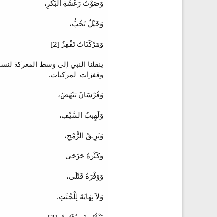
وَصَوْتُ رَعْشَةِ الْبَكَرِ،
وَخَيْلٌ تَخُبُّ،
وَمَرْكَبَاتٌ تَقْفِزُ [2]
ينقلنا النبي إلى وسط المعركة لنس
وقفزات المركبات.
وَفُرْسَانٌ تَنْهَضُ،
وَلَهِيبُ السَّيْفِ،
وَبَرِيقُ الرُّمْحِ،
وَكَثْرَةُ جَرْحَى
وَوَفْرَةُ قَتْلَى،
وَلاَ نِهَايَةَ لِلْجُثَثِ.
يَعْثُرُونَ بِجُثَثِهِمْ. [3]