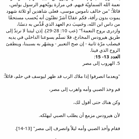
نعمة الله السماويّة فيهم. في مرارة يوبّخهم الرسول بولس،
قائلاً: "من خالف ناموس موسى، فعلى شاهدين أو ثلاثة شهود
يموت بدون رأفة، فكم عقابًا أشرّ تظنّون أنه يُحسب مستحقًا
من داس ابن الله، وحَسِبَ دم العهد الذي قُدِّس به دنسًا،
وازدرى بروح النعمة؟" (عب 10: 28-29). إذن ليتنا لا نرتدّ إلى
طريق هيرودس المخادع، فلا نسلّم يسوعنا الداخلي في يديه
فيصلب مرّة ثانية - إن صح التعبير - ويشهّر به بسببنا، وينطفئ
الروح الذي فينا.
العدد 13- 15
:
5. الهروب إلى مصر
"وبعدما انصرفوا إذا ملاك الرب قد ظهر ليوسف في حلم، قائلاً:
قم وخذ الصبي وأمه واهرب إلى مصر،
وكن هناك حتى أقول لك،
لأن هيرودس مزمع أن يطلب الصبي ليهلكه.
فقام وأخذ الصبي وأمه ليلاً وانصرف إلى مصر" [13-14].