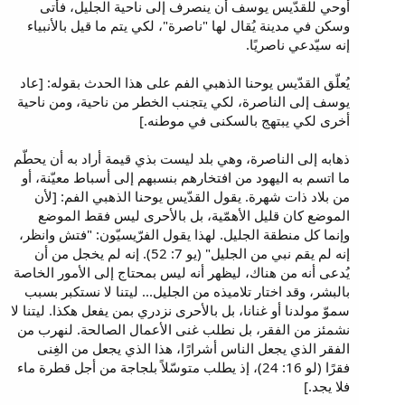
أوحي للقدّيس يوسف أن ينصرف إلى ناحية الجليل، فأتى
وسكن في مدينة يُقال لها "ناصرة"، لكي يتم ما قيل بالأنبياء
إنه سيّدعي ناصريًا.
يُعلّق القدّيس يوحنا الذهبي الفم على هذا الحدث بقوله: [عاد
يوسف إلى الناصرة، لكي يتجنب الخطر من ناحية، ومن ناحية
أخرى لكي يبتهج بالسكنى في موطنه.]
ذهابه إلى الناصرة، وهي بلد ليست بذي قيمة أراد به أن يحطّم
ما اتسم به اليهود من افتخارهم بنسبهم إلى أسباط معيّنة، أو
من بلاد ذات شهرة. يقول القدّيس يوحنا الذهبي الفم: [لأن
الموضع كان قليل الأهمّية، بل بالأحرى ليس فقط الموضع
وإنما كل منطقة الجليل. لهذا يقول الفرّيسيّون: "فتش وانظر،
إنه لم يقم نبي من الجليل" (يو 7: 52). إنه لم يخجل من أن
يُدعى أنه من هناك، ليظهر أنه ليس بمحتاج إلى الأمور الخاصة
بالبشر، وقد اختار تلاميذه من الجليل... ليتنا لا نستكبر بسبب
سموّ مولدنا أو غنانا، بل بالأحرى نزدري بمن يفعل هكذا. ليتنا لا
نشمئز من الفقر، بل نطلب غنى الأعمال الصالحة. لنهرب من
الفقر الذي يجعل الناس أشرارًا، هذا الذي يجعل من الغِنى
فقرًا (لو 16: 24)، إذ يطلب متوسّلاً بلجاجة من أجل قطرة ماء
فلا يجد.]