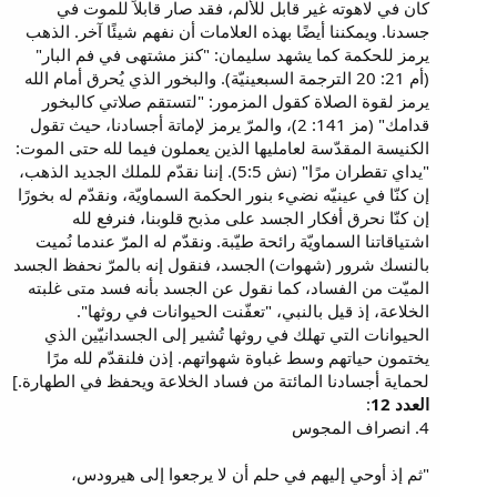
كان في لاهوته غير قابل للألم، فقد صار قابلاً للموت في
جسدنا. ويمكننا أيضًا بهذه العلامات أن نفهم شيئًا آخر. الذهب
يرمز للحكمة كما يشهد سليمان: "كنز مشتهى في فم البار"
(أم 21: 20 الترجمة السبعينيّة). والبخور الذي يُحرق أمام الله
يرمز لقوة الصلاة كقول المزمور: "لتستقم صلاتي كالبخور
قدامك" (مز 141: 2)، والمرّ يرمز لإماتة أجسادنا، حيث تقول
الكنيسة المقدّسة لعامليها الذين يعملون فيما لله حتى الموت:
"يداي تقطران مرًا" (نش 5:5). إننا نقدّم للملك الجديد الذهب،
إن كنّا في عينيّه نضيء بنور الحكمة السماويّة، ونقدّم له بخورًا
إن كنّا نحرق أفكار الجسد على مذبح قلوبنا، فنرفع لله
اشتياقاتنا السماويّة رائحة طيّبة. ونقدّم له المرّ عندما نُميت
بالنسك شرور (شهوات) الجسد، فنقول إنه بالمرّ نحفظ الجسد
الميّت من الفساد، كما نقول عن الجسد بأنه فسد متى غلبته
الخلاعة، إذ قيل بالنبي، "تعفّنت الحيوانات في روثها".
الحيوانات التي تهلك في روثها تُشير إلى الجسدانيّين الذي
يختمون حياتهم وسط غباوة شهواتهم. إذن فلنقدّم لله مرًا
لحماية أجسادنا المائتة من فساد الخلاعة ويحفظ في الطهارة.]
العدد 12
:
4. انصراف المجوس
"ثم إذ أوحي إليهم في حلم أن لا يرجعوا إلى هيرودس،