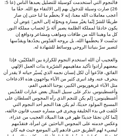
فالنجوم التي اُستخدمت كوسيلة للتضليل يعبدها الناس (عا 5:
26) صارت وسيلة للدخول بهم إلى الالتقاء مع الله. حقًا ما
أعجب معاملات الله معنا، إنه لا يحطّم ما لنا حتى إن صار
طريقًا للشرّ إنّما يغيّر مساره ويحوّله إلى الخير؛ عِوض أن
يكون خادمًا لمملكة الظلمة يصير آلة برّ لحساب مملكة النور.
كل ما وهبنا الله من طاقات ومواهب ومشاعر ودوافع إن
تدنّست لا يحطّمها الله، بل بروحه القدّوس يجدّدها ويقدّسها
لتصير سرّ بنياننا الروحي ووسائط للشهادة له.
والعجيب أن الله استخدم النجوم للكرازة بين الفلكيّين، فإذا
ببعضهم أرادوا تأكيد مفاهيمهم الشرّيرة بذات العمل الإلهي
الفائق، فادّعوا أن لكل إنسان نجمه الذي يُسيّر حياته لا يقدر أن
ينحرف عنه. وقد انبرى كثير من الآباء يواجهون هذه الادعاءات
مثل الآباء غريغوريوس الكبير، يوحنا الذهبي الفم،
وأغسطينوس. نذكر على سبيل المثال بعض عبارات للقدّيس
أغسطينوس: [لم يكن للنجم الذي رآه المجوس السلطان على
المسيح المولود حديثًا، لم يكن هذا النجم أحد النجوم التي
خُلقت في بدء الخليقة ويجرى في مساره حسب قانون خالقه،
إنّما كان نجمًا جديدًا ظهر في هذا الميلاد العجيب من عذراء،
وعكس خدمته على المجوس الباحثين عن امرأة، فتقدّمهم
ليضيء لهم الطريق حتى قادهم إلى الموضع حيث فيه كان