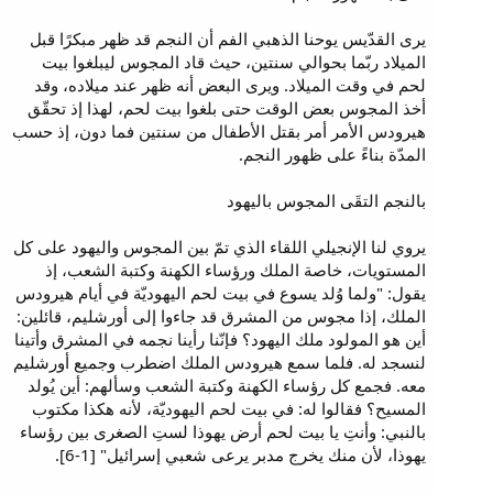
يرى القدّيس يوحنا الذهبي الفم أن النجم قد ظهر مبكرًا قبل
الميلاد ربّما بحوالي سنتين، حيث قاد المجوس ليبلغوا بيت
لحم في وقت الميلاد. ويرى البعض أنه ظهر عند ميلاده، وقد
أخذ المجوس بعض الوقت حتى بلغوا بيت لحم، لهذا إذ تحقّق
هيرودس الأمر أمر بقتل الأطفال من سنتين فما دون، إذ حسب
المدّة بناءً على ظهور النجم.
بالنجم التقَى المجوس باليهود
يروي لنا الإنجيلي اللقاء الذي تمّ بين المجوس واليهود على كل
المستويات، خاصة الملك ورؤساء الكهنة وكتبة الشعب، إذ
يقول: "ولما وُلد يسوع في بيت لحم اليهوديّة في أيام هيرودس
الملك، إذا مجوس من المشرق قد جاءوا إلى أورشليم، قائلين:
أين هو المولود ملك اليهود؟ فإنّنا رأينا نجمه في المشرق وأتينا
لنسجد له. فلما سمع هيرودس الملك اضطرب وجميع أورشليم
معه. فجمع كل رؤساء الكهنة وكتبة الشعب وسألهم: أين يُولد
المسيح؟ فقالوا له: في بيت لحم اليهوديّة، لأنه هكذا مكتوب
بالنبي: وأنتِ يا بيت لحم أرض يهوذا لستِ الصغرى بين رؤساء
يهوذا، لأن منك يخرج مدبر يرعى شعبي إسرائيل" [1-6].