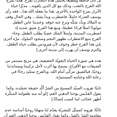
بل كان خاضعًا ومطيعًا يحتمل هذه التجارب بفرح. هكذا يمزج
الله الفرح بالتعب، وذلك مع كل الذين يتّقونه... مدبّرًا حياة
الأبرار بمزج الواحدة بالأخرى. هذا ما يفعله الله هنا... فقد رأى
يوسف العذراء حاملاً، فاضطرب وبدأ يشك... وفي الحال وقف
به الملاك وبدّد شكّه ونزع عنه خوفه. وعندما عاين الطفل
مولودًا امتلأ فرحًا عظيمًا، وتبع هذا الفرح ضيق شديد إذ
اضطربت المدينة، وامتلأ الملك غضبًا يطلب الطفل. وجاء
الفرح يتبع الاضطراب بظهور النجم وسجود الملوك. مرّة أخرى
يلي هذا الفرح خطر وخوف لأن هيرودس يطلب حياة الطفل،
والتزم يوسف أن يهرب إلى مدينة أخرى.]
هذه هي صورة الحياة التقويّة الحقيقية، هي مزيج مستمر من
الضيقات مع الأفراح، يسمح بها الرب لأجل تزكيتنا ومساندتنا
روحيًا، فبالضيق نتزكّى أمام الله، وبالفرح نمتلئ رجاءً في
رعاية الله وعنايته المستمرّة.
ثانيًا: هروب السيّد المسيح من الشرّ أكّد حقيقة تجسّده، وكما
يقول القدّيس يوحنا الذهبي الفم: [لو أنه منذ طفولته المبكّرة
أظهر عجائب لما حُسب إنسانًا.]
ثالثًا: هروبه كممثّل للبشريّة يقدّم لنا منهجًا روحيًا أساسه عدم
مقاومة الشرّ بالشرّ، وكما يقول القدّيس يوحنا الذهبي الفم أن