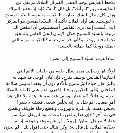
يلاحظ القدّيس يوحنا الذهبي الفم أن الملاك لم يقل عن
القدّيسة مريم "امرأتك"، بل قال "أمه"، فإنه إذ تحقّق الميلاد
وزال كل مجال للشك. صارت القدّيسة منسوبة للسيّد المسيح
لا ليوسف. لقد أراد الملاك تأكيد أن السيّد المسيح هو المركز
الذي نُنسب إليه. يرى القدّيس أغسطينوس أن النفس التي
ترتبط بالسيّد المسيح خلال الإيمان الحيّ العامل بالمحبّة
تحمله فينا روحيًا، وكأنها قد صارت له كالقدّيسة مريم التي
حملته روحيًا كما حملته بالجسد!
لماذا هرب السيّد المسيح إلى مصر؟
أولاً: الهروب إلى مصر يمثّل حلقة من حلقات الألم التي
اجتازها القدّيس يوسف بفرحٍ، فإن كان الوحي قد شهد له
بالبرّ، فإن حياة البرّ تمتزج بالآلام دون أن يفقد المؤمن سلامة
الداخلي. يُعلّق القدّيس يوحنا الذهبي الفم على كلمات الملاك
ليوسف، قائلاً: [لم يتعثّر يوسف عند سماعه هذا، ولا قال: هذا
أمر صعب، ألم يقل لي إنه يخلّص شعبه، فكيف لا يقدر أن
يخلّص نفسه، بل نلتزم بالهروب، ونقطع رحلة طويلة، ونقطن
في بلد آخر؟ فإن هذا يناقض ما وعدت به! لم يقل شيئًا من
هذا، لأنه رجل إيمان! بل ولا سأل عن موعد رجوعه، إذ لم
يحدّده الملاك، بل قال له: "وكن هناك حتى أقول لك". لم يحزن