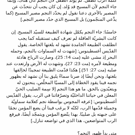
كلمة الرب كطفل. لم يُولد الطفل لأن النجم كان هناك، وإنما
جاء النجم لأن المسيح قد وُلد. إن كان يجب أن نتحدّث عن
المصير بالأحرى دعنا نقول لم يحدّد النجم مصير المسيح (كما
يدَّعي المنجّمون) بل المسيح الذي حدّد مصير النجم.]
خامسًا: جاء النجم يكمّل شهادة الطبيعة للسيّد المسيح. إن
كانت البشريّة العاقلة لم تعرف كيف تستقبله كما يجب
انطلقت الطبيعة الجامدة تشهد له بلغتها الخاصة. يقول
القدّيس أغسطينوس: [شهدت له السماوات بالنجم، وحمله
البحر إذ مشى عليه (مت 14: 25)، وصارت الرياح هادئة
ومطيعة لأمره (مت 23: 27)، وشهدت له الأرض وارتعدت عند
صلبه (مت 27: 51).] هكذا قدّمت الطبيعة تمجيدًا لخاِلقها
بلغتها، ونحن أيضًا إذ صرنا سماءً يليق بنا أن نشهد له بظهور
نجمه فينا يقود الخطاة إلى المسيّا المخلّص، ينحنون له
ويتعبّدون بالحق. ما هو هذا النجم إلا سِمة الصليب الحيّ
المعلن في حياتنا الداخليّة وتصرّفاتنا في الرب. يقول القدّيس
أغسطينوس: [عرفه المجوس بواسطة نجم كعلامة سماويّة
وجميلة قدّمها الرب، لكنّه لا يرغب فينا أن يضع المؤمن نجمًا
على جبهته بل صليبًا. بهذا يتّضع المؤمن ويتمجّد أيضًا، فيرفع
الرب المتواضعين، هذا الذي في تواضعه تنازل.]
متى بدأ ظهور النجم؟