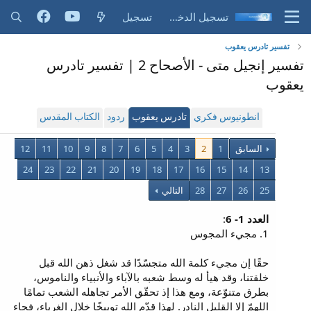
تسجيل الدخول
تسجيل
تفسير تادرس يعقوب
تفسير إنجيل متى - الأصحاح 2 | تفسير تادرس
يعقوب
انطونيوس فكري
تادرس يعقوب
ردود
الكتاب المقدس
السابق
1
2
3
4
5
6
7
8
9
10
11
12
24
23
22
21
20
19
18
17
16
15
14
13
25
26
27
28
التالي
العدد 1- 6
:
1. مجيء المجوس
حقًا إن مجيء كلمة الله متجسّدًا قد شغل ذهن الله قبل
خلقتنا، وقد هيأ له وسط شعبه بالآباء والأنبياء والناموس،
بطرق متنوّعة، ومع هذا إذ تحقّق الأمر تجاهله الشعب تمامًا
اللهمّ إلا القليل النادر. لهذا قدّم الله توبيخًا خلال الغرباء، فجاء