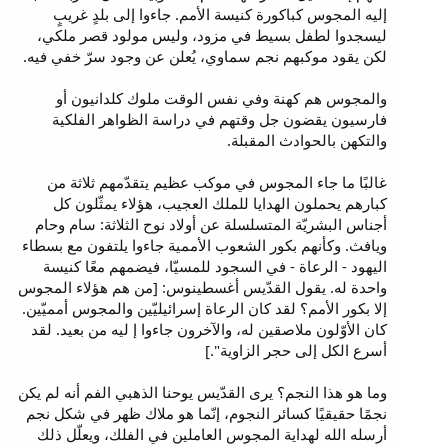
إليه المجوس كباكورة كنيسة الأمم. جاءوا إلى بلدٍ غريبٍ
ليسجدوا لطفل بسيط في مزود، وليس مولود قصر ملكي،
لكن يقود موكبهم نجم سماوي، يُعلن عن وجود سرّ خفي فيه.
والمجوس هم كهنة وفي نفس الوقت ملوك كلدانيون أو
فارسيون يقضون جل وقتهم في دراسة الظواهر الفلكية
والتكهن بالحوادث المقبلة.
غالبًا ما جاء المجوس في موكب عظيم يتقدّمهم ثلاثة من
كبارهم يحملون الهدايا للملك العجيب، هؤلاء يمثّلون كل
أجناس البشريّة المتسلسلة عن أولاد نوح الثلاثة: سام وحام
ويافث. وكأنهم بكور الشعوب الأممية جاءوا يلتفون مع بسطاء
اليهود - الرعاة - في السجود للمسيّا، فيضمهم معًا كنيسة
واحدة له. يقول القدّيس أغسطينوس: [من هم هؤلاء المجوس
إلا بكور الأمم؟ لقد كان الرعاة إسرائيليّين والمجوس أمميّين.
كان الأوّلون ملاصقين له، والآخرون جاءوا إ ليه من بعيد. لقد
أسرع الكل إلى حجر الزاوية".]
وما هو هذا النجم؟ يرى القدّيس يوحنا الذهبي الفم أنه لم يكن
نجمًا حقيقيًا كسائر النجوم، إنّما هو ملاك ظهر في شكل نجم
أرسله الله لهداية المجوس العاملين في الفلك، ويعلّل ذلك