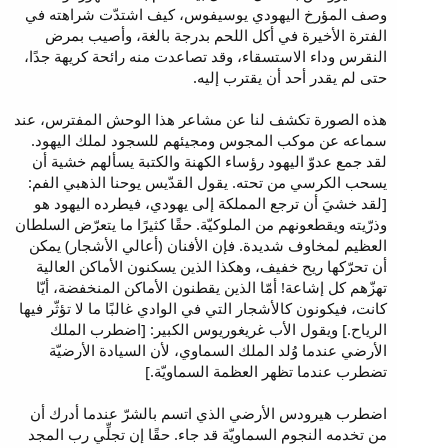
وصف المؤرخ اليهودي يوسيفوس، كيف اشتدّت شراهته في
الفترة الأخيرة في أكل اللحم بدرجة بالغة، وأصيب بمرض
النقرس وداء الاستسقاء، وقد تصاعدت منه رائحة كريهة جدًا،
حتى لم يقدر أحد أن يقترب إليه.
هذه الصورة تكشف لنا عن مشاعر هذا الوحش المفترس، عند
سماعه عن موكب المجوس ومجيئهم للسجود لملك اليهود.
لقد جمع عدوّ اليهود رؤساء الكهنة والكتبة يسألهم خشية أن
يسحب الكرسي من تحته. يقول القدّيس يوحنا الذهبي الفم:
[لقد خشيَ أن ترجع المملكة إلى يهودي، فيطرده اليهود هو
وذرّيته ويقطعونهم من الملوكيّة. حقًا كثيرًا ما يتعرّض السلطان
العظيم لمخاوف شديدة. فإن الأفنان (أعالي الأشجار) يمكن
أن تحرّكها ريح خفيف، وهكذا الذين يسكنون الأماكن العالية
تهزّهم كل إشاعة! أمّا الذين يقطنون الأماكن المنخفضة، أيّا
كانت، فيكونون كالأشجار التي في الوادي غالبًا ما لا تؤثّر فيها
الرياح.] ويقول الأب غريغوريوس الكبير: [اضطرب الملك
الأرضي عندما وُلد الملك السماوي، لأن السيادة الأرضيّة
تضطرب عندما تظهر العظمة السماويّة.]
اضطرب هيرودس الأرضي الذي اتسم بالشرّ عندما أدرك أن
من تخدمه النجوم السماويّة قد جاء. حقًا إن تجلِّي رب المجد