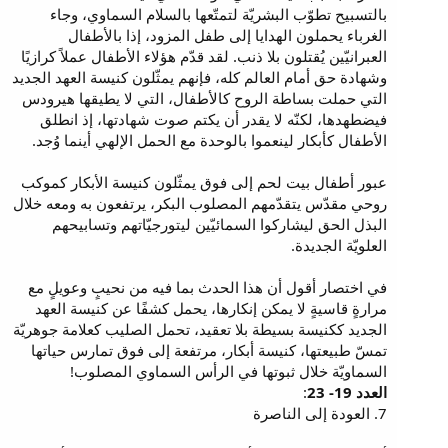
بالتسبيح تطوّب البشريّة لتمتّعها بالسلام السماوي، وجاء
الغرباء يحملون الهدايا إلى طفل المزود، إذا بالأطفال
العبرانيّين يُقتلون بلا ذنب. لقد قدّم هؤلاء الأطفال عملاً كرازيًا
وشهادة حق أمام العالم كله، فإنهم يمثّلون كنيسة العهد الجديد
التي حملت بساطة الروح كالأطفال، التي لا يطيقها هيرودس
فيضطهدها، لكنّه لا يقدر أن يكتم صوت شهادتها، إذ انطلق
الأطفال كأبكار لينعموا بالوحدة مع الحمل الإلهي أينما وُجد.
عبور أطفال بيت لحم إلى فوق يمثّلون كنيسة الأبكار كموكب
روحي مقدّس يتقدّمهم المصلوب البكر، يرتفعون به ومعه خلال
البذل الحق ليشاركوا السمائيّين ليتورجيّاتهم وتسابيحهم
العلويّة الجديدة.
في اختصار أقول أن هذا الحدث بما فيه من نحيبٍ وعويلٍ مع
مرارةٍ قاسيةٍ لا يمكن إنكارها، يحمل كشفًا عن كنيسة العهد
الجديد ككنيسة بسيطة بلا تعقيد، تحمل الصليب كعلامة جوهريّة
تمسّ طبيعتها، كنيسة أبكار، مرتفعة إلى فوق تمارس حياتها
السماويّة خلال ثبوتها في الرأس السماوي المصلوب!
العدد 19- 23
:
7. العودة إلى الناصرة