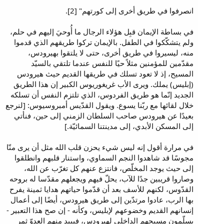
انصرفوا في طريق أخرى إلى كورتهم" [2].
في بساطة الإيمان قبِل هؤلاء الرجال ما أُوحيَ إليهم في حلم،
ولم يتشكّكوا في الطفل. بالإيمان تركوا طريقهم الذي قدموا
منه، ليسيروا في طريق أخرى، حتى لا يلتقوا بهيرودس،
مقدّمين للمؤمنين مثلاً حيًا للنفس عندما تلتقي بالسيّد
المسيح، إذ لا تعود تسلك في طريقها القديم حيث هيرودس
(إبليس) يملك. ويرى الأب غريغوريوس الكبير إن هذا الطريق
الجديد إنّما هو طريق الفردوس، الذي تلتزم النفس أن تسلكه
خلال لقائها مع ربّنا يسوع. ويقول القدّيس أمبروسيوس: [لنرجع
بعيدًا عن هيرودس صاحب السلطان الزمني إلى حين، فنأتي
إلى المسكن الأبدي، إلى مدينتنا السمائيّة.]
في مرارة أقول إنه ليس شيء يحزن قلب الله مثل أن يرى منّا
مجوسًا قد شاهدوا النجم السماوي، واستنار قلبهم وانطلقوا
إلى حيث يوجد المخلّص، فانتزع عنهم كل تغرّب عن الله،
وصاروا قريبين جدًا للآب، يحلّ فيهم ويجعلهم مقدّسا له بروحه
القدّوس، لكنهم للأسف بعد أن قدّموا حياتهم هدايا ثمينة يفرح
بها الرب، عادوا مرتدّين إلى طريق هيرودس، أيضًا إلى أعمال
إنسانهم القديم وخضوعهم لإبليس، وكأنه - إن صح هذا التعبير -
يسلّمون مسيحهم الداخلي لهيرودس، فيبيد منهم العدوّ ثمر