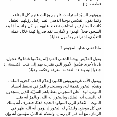
قطعة خبز!]
برؤيتهم للسيّد استراحت قلوبهم وزالت عنهم كل المتاعب،
وكما يقول القدّيس يوحنا الذهبي الفم: [قبل رؤيتّهم الطفل
كانت المخاوف والمتاعب تضغط عليهم من كل جانب، أمّا بعد
السجود فحلّ الهدوء والأمان... لقد صاروا كهنة خلال عمله
التعبُّدي، إذ نراهم يقدّمون هدايا.]
ماذا تعني هدايا المجوس؟
يقول القدّيس يوحنا الذهبي الفم: [لم يقدّموا غنمًا ولا عجول،
بل بالأحرى قدّموا الأمور التي تقترب بهم إلى قلب الكنيسة، إذ
جاءوا إليه ببداءة التقدمة: معرفة وحكمة وحبًا.]
ويقول الأب غريغوريوس الكبير: [يقدّم الذهب كجزية الملك،
ويقدّم البخور تقدمة لله، ويستخدم المرّ في تحنيط أجساد
الموتى. لهذا أعلن المجوس بعطاياهم السرّيّة للذين يسجدون
له بالذهب أنه الملك، وبالبخور أنه الله، وبالمرّ أنه يقبل
الموت... لنُقدّم للرب المولود الجديد ذهبًا، فنعترف أنه يملك
في كل موضع، ولنقدّم له البخور إذ نؤمن أنه الله ظهر في
الزمان، مع أنه قبل كل زمان. ولنقدّم له المرّ، مؤمنين أنه وإن