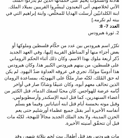
هادئة والسكوت يخيّم على حكمائها الذين لم يُدركوا الملك
الآتي لخلاصهم. أتى البعيدون ليبشّروا القريبين بميلاد الملك.
ابنة الكلدانيّين أرسلت الهدايا للمخلّص، وابنة إبراهيم التي في
بيته لم تكرمه.]
العدد 7- 8
:
2. ثورة هيرودس
تكرّر اسم هيرودس بين عدد من حكّام فلسطين وملوكها أو
بعض أجزاء منها أو المناطق القريبة إليها، وفي العهد الجديد
ذُكر أربعة ملوك بهذا الاسم، وكان ذلك أثناء الحكم الروماني
على فلسطين، من بينهم هيرودس الكبير هذا. وكان هيرودس
هذا أدوميًا مولدًا، تجري في عروقه العداوة ضدّ اليهود. لم يكن
له حق المُلك، لكنّه صار ملكًا على اليهوديّة، بمساعدة الرومان
الذين تحالف معهم أبوه، وكان عنيفًا وشاذًا صار في أواخر
أيّامه عرضة للهواجس. كان محبًا لسفك الدماء، قتل الكثير من
أعضاء السنهدرين، كما قتل ابنيه الإسكندر وأرسطوبولس،
وقبل موته بخمسة أيام قتل ابنه أنتياباتير. وفيما هو يسلّم
أنفاسه الأخيرة أمر بقتل جميع عظماء أورشليم حتى يعم
الحزن المدينة، ولا يجد الملك الجديد مجالاً للبهجة، لكنّه مات
قبل أن تتحقّق أمنيته الأخيرة.
مات هيرودس بعد قتل أطفال بيت لحم بثلاثة شهور، وقد