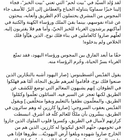
لقد وُلد السيّد في "بيت لحم" التي تعني "بيت الخبز"، فجاء
إلينا خبزًا سماويًا يتناوله الجياع والعطاش إلى البرّ. للأسف جاء
المجوس من المشرق يحتملون آلام الطريق وأتعابه، يبحثون
عن غذاء نفوسهم، بينما بقيَ الملك ورؤساء الكهنة والكتبة في
أماكنهم يرشدون الغرباء للخبز الحيّ، وأما هم فلا يقتربون إليه.
لعلّهم صاروا كالعاملين في بناء فلك نوح، الذين هيّأوا فلك
الخلاص ولم يدخلوه!
حقًا ما أبعد الفارق بين المجوس ورؤساء اليهود، فقد تمتّع
الغرباء بسرّ الحياة، وحُرم الرؤساء منه.
يقول القدّيس أغسطينوس: [صار اليهود أشبه بالنجّارين الذين
صنعوا فلك نوح، فأقاموا لغيرهم طريق النجاة، أمّا هم فهلكوا
في الطوفان. إنهم يشبهون المعالم التي توضع للكشف عن
الطريق لكنها تعجز عن السير فيه. السائلون تعلّموا وكمّلوا
الطريق، والمعلّمون نطقوا بالتعليم وبقوا متخلّفين.] ويقول
القدّيس يعقوب السروجي: [صاروا كارزين له وهم سائرون في
الطريق، يبشّرون بأن ملكًا للعالم كلّه قد أشرق. انبسطت
كرازتهم لأميال في الطريق، وكسروا قلوب الملوك الذين جازوا
في تخومهم، حثّهم الحق ليكونوا له كارزين. الذين هم من
الخارج صاروا شهوده وبلغوا أرض اليهوديّة... نظروها فإذا هي