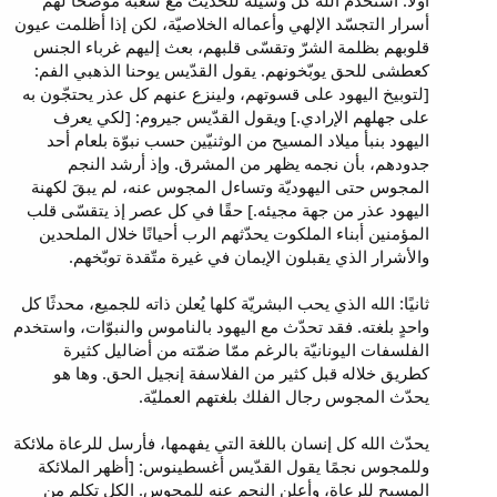
أولاً: استخدم الله كل وسيلة للحديث مع شعبه موضّحًا لهم
أسرار التجسّد الإلهي وأعماله الخلاصيّة، لكن إذا أظلمت عيون
قلوبهم بظلمة الشرّ وتقسّى قلبهم، بعث إليهم غرباء الجنس
كعطشى للحق يوبّخونهم. يقول القدّيس يوحنا الذهبي الفم:
[لتوبيخ اليهود على قسوتهم، ولينزع عنهم كل عذر يحتجّون به
على جهلهم الإرادي.] ويقول القدّيس جيروم: [لكي يعرف
اليهود بنبأ ميلاد المسيح من الوثنيّين حسب نبوّة بلعام أحد
جدودهم، بأن نجمه يظهر من المشرق. وإذ أرشد النجم
المجوس حتى اليهوديّة وتساءل المجوس عنه، لم يبقَ لكهنة
اليهود عذر من جهة مجيئه.] حقًا في كل عصر إذ يتقسّى قلب
المؤمنين أبناء الملكوت يحدّثهم الرب أحيانًا خلال الملحدين
والأشرار الذي يقبلون الإيمان في غيرة متّقدة توبّخهم.
ثانيًا: الله الذي يحب البشريّة كلها يُعلن ذاته للجميع، محدثًا كل
واحدٍ بلغته. فقد تحدّث مع اليهود بالناموس والنبوّات، واستخدم
الفلسفات اليونانيّة بالرغم ممّا ضمّته من أضاليل كثيرة
كطريق خلاله قبل كثير من الفلاسفة إنجيل الحق. وها هو
يحدّث المجوس رجال الفلك بلغتهم العمليّة.
يحدّث الله كل إنسان باللغة التي يفهمها، فأرسل للرعاة ملائكة
وللمجوس نجمًا يقول القدّيس أغسطينوس: [أظهر الملائكة
المسيح للرعاة، وأعلن النجم عنه للمجوس. الكل تكلم من