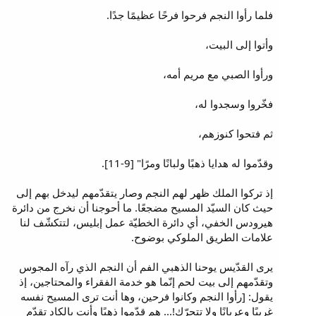
فلما رأوا النجم فرحوا فرحًا عظيمًا جدًا.
وأتوا إلى البيت،
ورأوا الصبي مع مريم أمه،
فخّروا وسجدوا له،
ثم فتحوا كنوزهم،
وقدّموا له هدايا ذهبًا ولبانًا ومرًا" [9-11].
إذ تركوا الملك ظهر لهم النجم وصار يتقدّمهم ليدخل بهم إلى
حيث كان السيّد المسيح مضجعًا. ما أحوجنا أن نخرج من دائرة
هيرودس الخفي، أي دائرة الخطيّة عمل إبليس، لتتكشّف لنا
علامات الطريق الملوكي بوضوح.
يرى القدّيس يوحنا الذهبي الفم أن النجم الذي رآه المجوس
وتقدّمهم إلى بيت لحم إنّما هو خدمة الفقراء والمحتاجين، إذ
يقول: [رأوا النجم وكانوا فرحين، وها أنت ترى المسيح نفسه
غريبًا وعريانًا ولا تتحرّك!... هم قدّموا ذهبًا وأنت بالكاد تقدّم