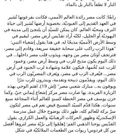
النار لا تطفأ بالنار بل بالماء.
رابعًا: كانت مصر رائدة العالم الأممي، فكانت بفرعونها تُشير
في العهد القديم إلى العبوديّة، بخصوبة أرضها تُشير إلى حياة
الترف ومحبّة العالم. كان يمكن للسيّد أن يلتجئ إلى مدينة في
اليهوديّة أو الجليل، لكنّه أراد تقدّيس أرض مصر، ليقيم في
وسط الأرض الأمميّة مذبحًا له. في هذا يقول إشعياء النبي:
"هوذا الرب راكب على سحابة خفيفة سريعة، وقادم إلى مصر،
فترتجف أوثان مصر من وجهه، ويذوب قلب مصر داخلها... في
ذلك اليوم يكون مذبح للرب في وسط أرض مصر، وعمود
للرب عند تُخُمها، فيكون علامة وشهادة لرب الجنود في أرض
مصر... فيُعرف الرب في مصر، ويَعرف المصريّون الرب في
ذلك اليوم، ويقدّمون ذبيحة وتقدمة، وينذرون للرب نذرًا
ويوفون به... مبارك شعبي مصر" (إش 19). اهتم الوحي بهذه
الزيارة الفريدة، بها صارت مصر مركز إشعاع إيماني حيّ. وكما
خزن يوسف في مصر الحنطة كسندٍ للعالم أثناء المجاعة سبع
سنوات، هكذا قدّم السيّد المسيح فيض نعم في مصر لتكون
سرّ بركة للعالم كله، ظهر ذلك بوضوح خلال عمل مدرسة
الإسكندريّة وظهور الحركات الرهبانيّة والعمل الكرازي. يقول
القدّيس يوحنا الذهبي الفم: [هلمّوا إلى برّيّة مصر لتروها أفضل
من كل فردوس! ربوات من الطغمات الملائكيّة في شكل