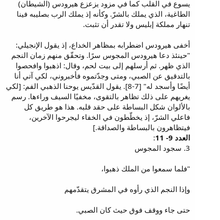
يسوع في القلب كما في مزود يزعزع هيرودس (الشيطان)
الطاغية، الذي يملك بالشرّ. وكأنه إذ يملك الرب بصليبه فينا
تنهار مملكة إبليس ولا تقدر أن تثبت.
أخفى هيرودس اضطرابه بمظاهر الخداع، إذ يقول الإنجيلي:
"حينئذ دعا هيرودس المجوس سرًا. وتحقّق منهم زمان النجم
الذي ظهر. ثم أرسلهم إلى بيت لحم، وقال: اذهبوا وافحصوا
بالتدقيق عن الصبي، ومتى وجدّتموه فأخبروني، لكي آتي أنا
أيضًا وأسجد له" [7-8]. يقول القدّيس يوحنا الذهبي الفم: [لكي
يغريهم على ذلك تظاهر بالتقوى، مخفيًا السيف وراءها. رسم
بالألوان شكل البساطة على حقد قلبه. هذا هو طريق كل
فاعلي الشرّ، إذ يخطّطون في الخفاء ليجرحوا الآخرين،
فيتظاهرون بالبساطة والصداقة.]
العدد 9- 11
:
3. سجود المجوس
"فلما سمعوا من الملك ذهبوا،
وإذا النجم الذي رأوه في المشرق يتقدّمهم
حتى جاء ووقف فوق حيث كان الصبي.