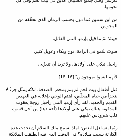
فأرسل وقتل جميع الصبيان الذين في بيت لحم وفي كل
تخومها،
من ابن سنتين فما دون بحسب الزمان الذي تحقّقه من
المجوس.
حينئذ تمّ ما قيل بإرميا النبي القائل:
صوتٌ سُمع في الرامة، نوح وبكاء وعويل كثير.
راحيل تبكي على أولادها، ولا تريد أن تتعزّى،
لأنهم ليسوا بموجودين" [16-18].
قتل أطفال بيت لحم لم يتم بمحض الصدفة، لكنّه يمثّل جزءً لا
يتجزأ من حياة المخلّص، اهتم الوحي بإعلانه في العهدين
القديم والجديد. لقد رأى إرميا النبي راحيل زوجة يعقوب
المدفونة هناك تبكي على أولادها (أحفادها) من أجل قسوة
قلب هيرودس عليهم.
ربّما يتساءل البعض: لماذا سمح ملك السلام أن تحدث هذه
الكارثة بسبب ميلاده؟ في الوقت الذي فيه انطلقت الملائكة