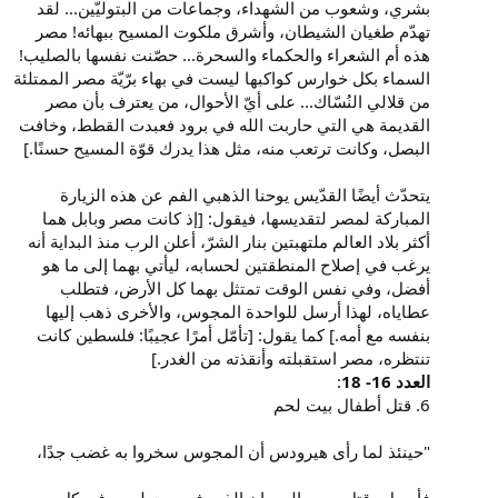
بشري، وشعوب من الشهداء، وجماعات من البتوليّين... لقد
تهدّم طغيان الشيطان، وأشرق ملكوت المسيح ببهائه! مصر
هذه أم الشعراء والحكماء والسحرة... حصّنت نفسها بالصليب!
السماء بكل خوارس كواكبها ليست في بهاء برّيّة مصر الممتلئة
من قلالي النُسّاك... على أيّ الأحوال، من يعترف بأن مصر
القديمة هي التي حاربت الله في برود فعبدت القطط، وخافت
البصل، وكانت ترتعب منه، مثل هذا يدرك قوّة المسيح حسنًا.]
يتحدّث أيضًا القدّيس يوحنا الذهبي الفم عن هذه الزيارة
المباركة لمصر لتقديسها، فيقول: [إذ كانت مصر وبابل هما
أكثر بلاد العالم ملتهبتين بنار الشرّ، أعلن الرب منذ البداية أنه
يرغب في إصلاح المنطقتين لحسابه، ليأتي بهما إلى ما هو
أفضل، وفي نفس الوقت تمتثل بهما كل الأرض، فتطلب
عطاياه، لهذا أرسل للواحدة المجوس، والأخرى ذهب إليها
بنفسه مع أمه.] كما يقول: [تأمّل أمرًا عجيبًا: فلسطين كانت
تنتظره، مصر استقبلته وأنقذته من الغدر.]
العدد 16- 18
:
6. قتل أطفال بيت لحم
"حينئذ لما رأى هيرودس أن المجوس سخروا به غضب جدًا،