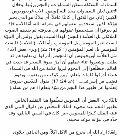
السماء!... الملائكة تسكن السماوات، والنجم يزيّنها، وخلال
الاثنين تُعلن السماوات مجد الله.] ويقول الآب غريغوريوس
الكبير: [كان من اللائق أن كائنًا عاقلاً، أي ملاكًا هو الذي يخبر
هؤلاء الذين استخدموا عقولهم في معرفة الله، أمّا الأمم فإذ
لم يعرفوا أن يستخدموا عقولهم في معرفته لم يقدهم الصوت
الملائكي بل العلاّمة (النجم). لهذا السبب يقول بولس أن النبوّة
ليست لغير المؤمنين بل للمؤمنين، وأما الآية (العلامة) فليست
للمؤمنين بل لغير المؤمنين (1 كو 14: 22).] ويرى بعض الآباء
مثل العلاّمة أوريجينوس أن المجوس أدركوا أن تعاويذهم قد
بطلت، وشعروا أثناء عملهم أن أمرًا يفوق السحر قد حدث في
العالم، فتطلّعوا إلى النجوم ليروا علامة من الله في السماء،
عندئذ أدركوا كلمات بلعام: "يبرز كوكب من يعقوب ويقوم
قضيب من إسرائيل... " (عد 24: 17). يقول القدّيس جيروم:
[تعلّموا عن ظهور هذا النجم من نبوّة بلعام إذ هم من نسله.]
ثالثًا: يرى البعض أن المجوس تسلّموا هذا التقليد الخاص
بظهور النجم عند مجيء الملك المخلّص عن دانيال النبي الذي
عينه الملك كبيرًا للمجوس حين كان في السبي البابلي، وفد
حدّد في نبوّاته موعد مجيئه.
رابعًا: أراد الله أن يخرج من الآكل أكلاً، ومن الجافي حلاوة،