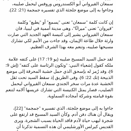
سمعان القيرواني أبو الكسندروس وروفس ليحمل صليبه،
وجاءوا به إلى موضع جلجثة الذي تفسيره جمجمة (21: 22).
إن كانت كلمة "سمعان" تعنى "يسمع" أو "يطيع" وكلمة
"قيروان" تعنى "ميراثًا"، وهى مدينة أممية في ليبيا، فان
سمعان القيرواني يشير إلى كنيسة العهد الجديد التي صارت
وارثة خلال طاعة الإيمان، وقد جاءت من الأمم لكي تشارك
مسيحها صليبه، وتنعم معه بهذا الشرف العظيم.
لقد حمل السيد المسيح صليبه (يو 19: 17) على كتفه علامة
ملكه كقول إشعياء النبي: "وتكون الرئاسة على كتفه" (إش 9:
6)، وقد رُمز له بإسحق الذي حمل خشبة المحرقة إلى موضع
الذبيحة (تك 22: 6). وفى الطريق إذ سقط السيد تحت ثقل
الخشبة عدة مرات سخر الجندي سمعان القيرواني ليحمل
الصليب، فصار يمثل الكنيسة التي تشارك عريسها آلامه لتنعم
بقوة قيامته وشركة أمجاده السماوية.
جاءوا به إلى موضع جلجثة، الذي تفسيره "جمجمة" [22]،
ويقال أن هناك دفن آدم. وكأن السيد المسيح قد ارتفع على
شجرة ليهب حياة لآدم فاقد الحياة بسبب الشجرة. ويرى
القديس كيرلس الأورشليمي أن هذه التسمية تذكرنا أن