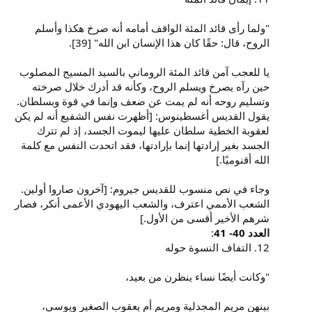
"ولما رأى قائد المئة الواقف أمامه أنه صرخ هكذا وأسلم
الروح، قال: حقًا كان هذا الإنسان ابن الله" [39].
يا للعجب آمن قائد المئة الروماني بالسيد المسيح المصلوب
حين رآه يصرخ ويسلم الروح، وكأنه قد أدرك خلال صرخته
وتسليم روحه أنه لم يمت عن ضعف وإنما في قوة وبسلطان.
يقول القديس أغسطينوس: [أظهرت نفس الشفيع أنه لم يكن
لعقوبة الخطية سلطان عليها ليموت الجسد، إذ لم تترك
الجسد بغير إرادتها إنما بإرادتها، فقد اتحدت النفس مع كلمة
الله أقنوميًا.]
وجاء في نص منسوب للقديس جيروم: [آخرون صاروا أولين.
الشعب الأممي اعترف، والشعب اليهودي الأعمى أنكر، فصار
شرهم الأخير أقسى من الأول.]
العدد 40- 41
:
12. التفاف النسوة حوله
"وكانت أيضًا نساء ينظرن من بعيد،
بينهن مريم المجدلية ومريم أم يعقوب الصغير ويوسي،