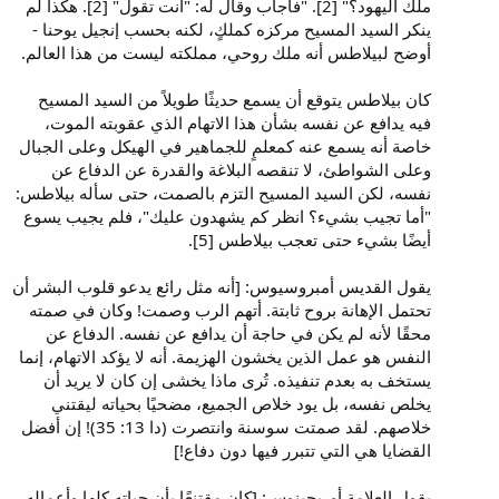
ملك اليهود؟" [2]. "فأجاب وقال له: "أنت تقول" [2]. هكذا لم
ينكر السيد المسيح مركزه كملكٍ، لكنه بحسب إنجيل يوحنا -
أوضح لبيلاطس أنه ملك روحي، مملكته ليست من هذا العالم.
كان بيلاطس يتوقع أن يسمع حديثًا طويلاً من السيد المسيح
فيه يدافع عن نفسه بشأن هذا الاتهام الذي عقوبته الموت،
خاصة أنه يسمع عنه كمعلمٍ للجماهير في الهيكل وعلى الجبال
وعلى الشواطئ، لا تنقصه البلاغة والقدرة عن الدفاع عن
نفسه، لكن السيد المسيح التزم بالصمت، حتى سأله بيلاطس:
"أما تجيب بشيء؟ انظر كم يشهدون عليك"، فلم يجيب يسوع
أيضًا بشيء حتى تعجب بيلاطس [5].
يقول القديس أمبروسيوس: [أنه مثل رائع يدعو قلوب البشر أن
تحتمل الإهانة بروح ثابتة. أتهم الرب وصمت! وكان في صمته
محقًا لأنه لم يكن في حاجة أن يدافع عن نفسه. الدفاع عن
النفس هو عمل الذين يخشون الهزيمة. أنه لا يؤكد الاتهام، إنما
يستخف به بعدم تنفيذه. تُرى ماذا يخشى إن كان لا يريد أن
يخلص نفسه، بل يود خلاص الجميع، مضحيًا بحياته ليقتني
خلاصهم. لقد صمتت سوسنة وانتصرت (دا 13: 35)! إن أفضل
القضايا هي التي تتبرر فيها دون دفاع!]
يقول العلامة أوريجينوس: [كان مقتنعًا بأن حياته كلها وأعماله