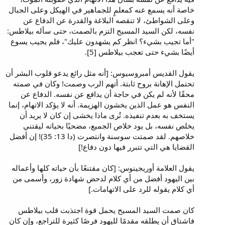
خاصة أنه يسمع عنه كمعلمٍ للجماهير في الهيكل وعلى الجبال
وعلى الشواطئ، لا تنقصه البلاغة والقدرة عن الدفاع عن
نفسه، لكن السيد المسيح التزم بالصمت، حتى سأله بيلاطس:
"أما تجيب بشيء؟ انظر كم يشهدون عليك"، فلم يجيب يسوع
أيضًا بشيء حتى تعجب بيلاطس [5].
يقول القديس أمبروسيوس: [أنه مثل رائع يدعو قلوب البشر أن
تحتمل الإهانة بروح ثابتة. أتهم الرب وصمت! وكان في صمته
محقًا لأنه لم يكن في حاجة أن يدافع عن نفسه. الدفاع عن
النفس هو عمل الذين يخشون الهزيمة. أنه لا يؤكد الاتهام، إنما
يستخف به بعدم تنفيذه. تُرى ماذا يخشى إن كان لا يريد أن
يخلص نفسه، بل يود خلاص الجميع، مضحيًا بحياته ليقتني
خلاصهم. لقد صمتت سوسنة وانتصرت (دا 13: 35)! إن أفضل
القضايا هي التي تتبرر فيها دون دفاع!]
يقول العلامة أوريجينوس: [كان مقتنعًا بأن حياته كلها وأعماله
بين اليهود أفضل من أي كلام لدحض شهادة زور، وأسمى من
أي كلام يقوله للرد على الاتهامات.]
كان صمت السيد المسيح يحمل قوة اجتذبت قلب بيلاطس
فاشتاق أن يطلقه مقدمًا لليهود فرصًا كثيرة للتراجع، وإن كان