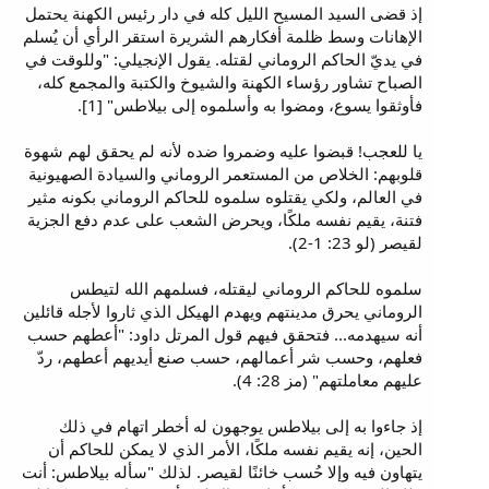
إذ قضى السيد المسيح الليل كله في دار رئيس الكهنة يحتمل
الإهانات وسط ظلمة أفكارهم الشريرة استقر الرأي أن يُسلم
في يديّ الحاكم الروماني لقتله. يقول الإنجيلي: "وللوقت في
الصباح تشاور رؤساء الكهنة والشيوخ والكتبة والمجمع كله،
فأوثقوا يسوع، ومضوا به وأسلموه إلى بيلاطس" [1].
يا للعجب! قبضوا عليه وضمروا ضده لأنه لم يحقق لهم شهوة
قلوبهم: الخلاص من المستعمر الروماني والسيادة الصهيونية
في العالم، ولكي يقتلوه سلموه للحاكم الروماني بكونه مثير
فتنة، يقيم نفسه ملكًا، ويحرض الشعب على عدم دفع الجزية
لقيصر (لو 23: 1-2).
سلموه للحاكم الروماني ليقتله، فسلمهم الله لتيطس
الروماني يحرق مدينتهم ويهدم الهيكل الذي ثاروا لأجله قائلين
أنه سيهدمه... فتحقق فيهم قول المرتل داود: "أعطهم حسب
فعلهم، وحسب شر أعمالهم، حسب صنع أيديهم أعطهم، ردّ
عليهم معاملتهم" (مز 28: 4).
إذ جاءوا به إلى بيلاطس يوجهون له أخطر اتهام في ذلك
الحين، إنه يقيم نفسه ملكًا، الأمر الذي لا يمكن للحاكم أن
يتهاون فيه وإلا حُسب خائنًا لقيصر. لذلك "سأله بيلاطس: أنت