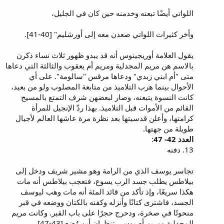
اللواتي أيضًا تبعنه وخدمنه حين كان في الجليل،
وأخر كثيرات اللواتي صعدن معه إلى أورشليم" [40-41].
يقول العلامة أوريجينوس أنه قد يبدو ظهور ثلاث نساء ذكرن
بالاسم هن مريم المجدلية ومريم أم يعقوب والثالثة التي دعاها
متى "أم ابني زبدي" ودعاها مرقس "سالومة". على أي
الأحوال بينما هرب التلاميذ من متابعة المصلوب ولو من بعيد،
كانت النسوة يتبعنه، وصار لبعضهن شرف التمتع بالمسيح
القائم من الأموات قبل التلاميذ. بهذا ردّ الإنجيل للمرأة
كرامتها، وأعلن قدسيتها بعد نظرة مرة عاشها العالم لأجيال
طويلة من جهتها.
العدد 42- 47
:
13. دفنه
تجاسر يوسف الذي من الرامة وهو مشير شريف ودخل إلى
بيلاطس يطلب جسد الرب يسوع، فتعجب بيلاطس أنه مات
هكذا سريعًا، وإذ تأكد من قائد المئة أنه مات وهب ليوسف
الجسد، فاشترى كتانًا وأنزله وكفنه بالكتان ووضعه في قبر
منحوتًا في صخرة، ودحرج حجرًا على باب القبر. وكانت مريم
المجدلية ومريم أم يوسى تنظران أين وُضع [43-47].