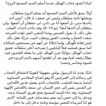
لماذا انشق حجاب الهيكل عندما أسلم السيد المسيح الروح؟
أولاً: سبق فأعلن السيد المسيح أنه يسلم الروح بسلطان،
ويتقبلها ثانية بسلطان وليس عن ضعف، إذ قال: "ليس أحد
يأخذها مني، بل أضعها أنا من ذاتي، لي سلطان أن أضعها، ولي
سلطان أن آخذها أيضًا" (يو 10: 8). وقد جاءت أحداث الصلب
تعلن ذلك، إذ يقول القديس يوحنا الذهبي الفم: [هذه الصرخة
شقت الحجاب وفتحت القبور وجعلت البيت خرابًا. فعل ذلك
ليس إهانة للَّهيكل، وإنما إعلانًا عن أنهم غير مستحقين لسكناه،
كما سبق فسلمه قبلاً للبابليين.] بصرخته أعلن سلطانه، فشق
حجاب الهيكل، مؤكدًا حزن الهيكل على ما يفعله العابدون فيه،
معلنًا رفضه لعبادتهم بعد أن لطخوا أيديهم بالدم البريء في
قسوة وتجاسر وحسد!
ثانيًا: يقدم لنا الرسول بولس مفهومًا لاهوتيًا لانشقاق الحجاب
في رسالته إلى العبرانيين ألا وهو انفتاح المقادس السماوية
أمامنا بذبيحة الصليب. فالحجاب الذي يفصل قدس الأقداس
عن القدس يشير إلى عجز الإنسان عن تمتعه بالأقداس الإلهية
السماوية، وقد جاء السيد المسيح يفتح طريق السماء بدمه،
ويدخل بنا إلى حضن أبيه ننعم بمقدساته. فمن كلماته: "الذي
هو لنا كمرساة للنفس مؤتمنة وثابتة تدخل إلى ما داخل