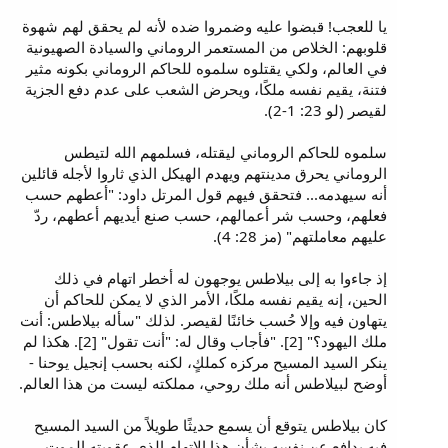
يا للعجب! قبضوا عليه وضمروا ضده لأنه لم يحقق لهم شهوة
قلوبهم: الخلاص من المستعمر الروماني والسيادة الصهيونية
في العالم، ولكي يقتلوه سلموه للحاكم الروماني بكونه مثير
فتنة، يقيم نفسه ملكًا، ويحرض الشعب على عدم دفع الجزية
لقيصر (لو 23: 1-2).
سلموه للحاكم الروماني ليقتله، فسلمهم الله لتيطس
الروماني يحرق مدينتهم ويهدم الهيكل الذي ثاروا لأجله قائلين
أنه سيهدمه... فتحقق فيهم قول المرتل داود: "أعطهم حسب
فعلهم، وحسب شر أعمالهم، حسب صنع أيديهم أعطهم، ردّ
عليهم معاملتهم" (مز 28: 4).
إذ جاءوا به إلى بيلاطس يوجهون له أخطر اتهام في ذلك
الحين، إنه يقيم نفسه ملكًا، الأمر الذي لا يمكن للحاكم أن
يتهاون فيه وإلا حُسب خائنًا لقيصر. لذلك "سأله بيلاطس: أنت
ملك اليهود؟" [2]. "فأجاب وقال له: "أنت تقول" [2]. هكذا لم
ينكر السيد المسيح مركزه كملكٍ، لكنه بحسب إنجيل يوحنا -
أوضح لبيلاطس أنه ملك روحي، مملكته ليست من هذا العالم.
كان بيلاطس يتوقع أن يسمع حديثًا طويلاً من السيد المسيح
فيه يدافع عن نفسه بشأن هذا الاتهام الذي عقوبته الموت،