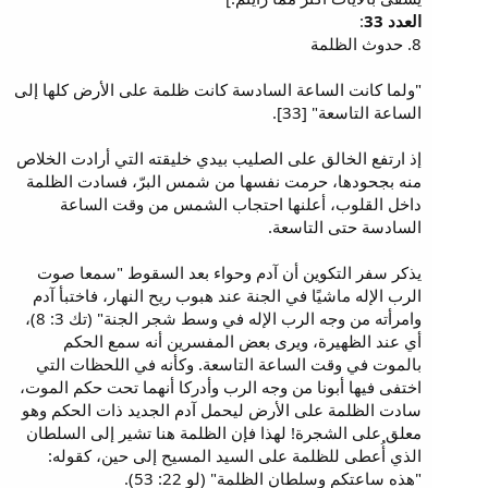
العدد 33
:
8. حدوث الظلمة
"ولما كانت الساعة السادسة كانت ظلمة على الأرض كلها إلى
الساعة التاسعة" [33].
إذ ارتفع الخالق على الصليب بيدي خليقته التي أرادت الخلاص
منه بجحودها، حرمت نفسها من شمس البرّ، فسادت الظلمة
داخل القلوب، أعلنها احتجاب الشمس من وقت الساعة
السادسة حتى التاسعة.
يذكر سفر التكوين أن آدم وحواء بعد السقوط "سمعا صوت
الرب الإله ماشيًا في الجنة عند هبوب ريح النهار، فاختبأ آدم
وامرأته من وجه الرب الإله في وسط شجر الجنة" (تك 3: 8)،
أي عند الظهيرة، ويرى بعض المفسرين أنه سمع الحكم
بالموت في وقت الساعة التاسعة. وكأنه في اللحظات التي
اختفى فيها أبونا من وجه الرب وأدركا أنهما تحت حكم الموت،
سادت الظلمة على الأرض ليحمل آدم الجديد ذات الحكم وهو
معلق على الشجرة! لهذا فإن الظلمة هنا تشير إلى السلطان
الذي أُعطى للظلمة على السيد المسيح إلى حين، كقوله:
"هذه ساعتكم وسلطان الظلمة" (لو 22: 53).