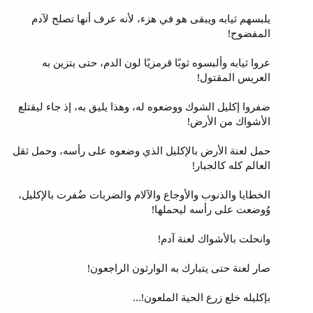
يلبسهم ثيابه ويبقى هو في هزء، لأنه عرف أنها تصلح لآدم
المفضوح!
عروا ثيابه وألبسوه ثوبًا قرمزيًا لون الدم، حتى يتزين به
العريس المقتول!
ضفروا إكليل الشوك ووضعوه له، وهذا يليق به، إذ جاء ليقتلع
الأشواك من الأرض!
حمل لعنة الأرض بالإكليل الذي وضعوه على رأسه، وحمل ثقل
العالم كله كالجبار!
الخطايا والذنوب والأوجاع والآلام والضربات ضُفرت بالإكليل،
وُوضعت على رأسه ليحملها!
وانحلت بالأشواك لعنة آدم!
صار لعنة حتى يتبارك به الوارثون الراجعون!
بإكليله خلع زرع الحية الملعون!...