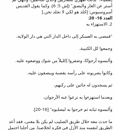
أستر عن العار والبصق" (إش 5: 6). وكما يقول القديس
أمبروسيوس: [جُلد هو لكي لا نجلد نحن.]
العدد 16- 20
:
2. الاستهزاء به
"فمضى به العسكر إلى داخل الدار التي هي دار الولاية،
وجمعوا كل الكتيبة.
وألبسوه أرجوانًا، وضفروا إكليلاً من شوك ووضعوه عليه.
وكانوا يضربونه على رأسه بقصبة ويبصقون عليه،
ثم يسجدون له جاثين على ركبهم،
وبعدما استهزءوا به نزعوا عنه الأرجوان،
وألبسوه ثيابه ثم خرجوا به ليصلبوه" [16-20].
ما حدث معه خلال طريق الصليب لم يكن بلا معنى، فقد أعد
الطريق لنفسه منذ الأزل في فكره لخلاصنا. من أجلنا احتمل