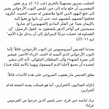
الصليب بسرور مستهينًا بالخزي (عب 12: 2). يرى بعض
المفسرين أن خلع ثيابه إلى حين ليلبس الثوب الأرجواني يشير
إلى خلع اليهود الذين كانوا ملاصقين له حسب الجسد، أنكروه
فخلعوا أنفسهم بأنفسهم عنه، حتى إن تابوا ورجعوا إليه
بالإيمان بعيدًا عن الفكر المادي (الصهيوني) أي صاروا
مسيحيين في أواخر الدهر يلتصقون به، كقول الرسول: "إن
القساوة قد حصلت جزئيًا لإسرائيل إلى أن يدخل ملء الأمم"
(رو 11: 25).
يحدثنا القديس أمبروسيوس عن الثوب الأرجواني، قائلاً: [أما
الثوب الأرجواني الذي ألبسه له الجند، الرداء الأحمر، فيشير
إلى نصرة الشهداء وإلى السلطان الملوكي. لأنه كان ينبغي
لجسده أن يجمع لأجلنا الدم المسفوك ويهبنا بآلامه مُلكه فينا.]
يعلق القديس مار يعقوب السروجي على هذه الأحداث قائلاً:
[عَرّاه الصالبون كالجزارين، أما هو فسكت يشبه النعجة قدام
الجزازين.
ترك لباسه حين فرح، حتى يلبس الذين خرجوا من الفردوس
عرايا!