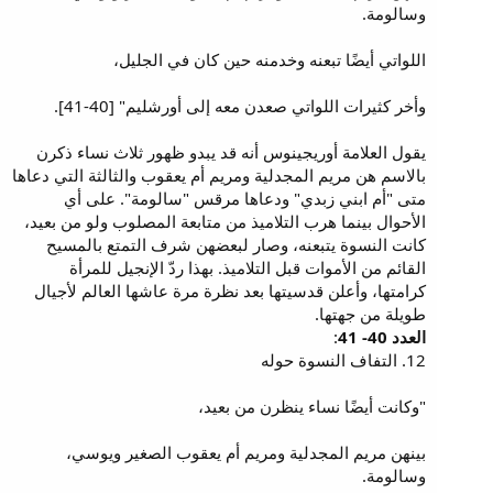
وسالومة.
اللواتي أيضًا تبعنه وخدمنه حين كان في الجليل،
وأخر كثيرات اللواتي صعدن معه إلى أورشليم" [40-41].
يقول العلامة أوريجينوس أنه قد يبدو ظهور ثلاث نساء ذكرن
بالاسم هن مريم المجدلية ومريم أم يعقوب والثالثة التي دعاها
متى "أم ابني زبدي" ودعاها مرقس "سالومة". على أي
الأحوال بينما هرب التلاميذ من متابعة المصلوب ولو من بعيد،
كانت النسوة يتبعنه، وصار لبعضهن شرف التمتع بالمسيح
القائم من الأموات قبل التلاميذ. بهذا ردّ الإنجيل للمرأة
كرامتها، وأعلن قدسيتها بعد نظرة مرة عاشها العالم لأجيال
طويلة من جهتها.
العدد 40- 41
:
12. التفاف النسوة حوله
"وكانت أيضًا نساء ينظرن من بعيد،
بينهن مريم المجدلية ومريم أم يعقوب الصغير ويوسي،
وسالومة.