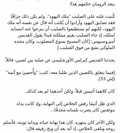
ينفذ الرومان حكمهم هذا!
كُتبت علته على الصليب "ملك اليهود"، ولم يكن ذلك جزافًا
فقد تضايق اليهود وأرادوا أن يُكتب أنه قال عن نفسه أنه ملك
اليهود، لكنهم لم يستطيعوا بالصليب أن ينزعوا عنه انتسابه
لملكه، إذ جاء الصليب يقيم مملكته فينا! يقول القديس
أمبروسيوس: [كان المسيح يسوع المصلوب، وكان مجده
الملوكي يشع من فوق الصليب.]
يحدثنا القديس كيرلس الأورشليمي عن صلبه بين لصين، قائلاً:
[فيما يتعلق باللصين الذين صُلبا معه، كتب: "وأُحصِيَ مع آثمة"
(إش 53).
كان كلاهما أثيمين قبلاً، ولكن أحدهما لم يعد كذلك.
الذي ظل أثيمًا رفض الخلاص إلى النهاية، وإذ كانت يداه
موثقتين كان يضرب بلسانه مجدفًا...
ولكن الآخر كان ينتهره. كان هذا نهاية حياته وبداية توبته، فأسلم
روحه وتلقى الخلاص، إذ أنه بعد أن وبخ رفيقه قال: