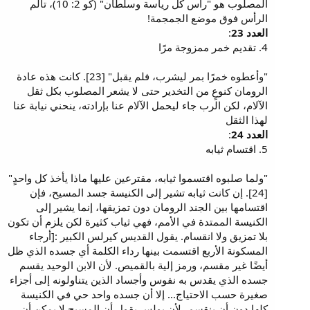
المصلوب هو "رأس كل رياسة وسلطان" (كو 2: 10)، تألم
الرأس فوق موضع الجمجمة!
العدد 23
:
4. تقديم خمر ممزوجة مرًا
"وأعطوه خمرًا بمر ليشرب، فلم يقبل" [23]. كانت هذه عادة
الرومان كنوعٍ من التخدير حتى لا يشعر المصلوب بكل ثقل
الآلام، لكن الرب جاء ليحمل الآلام عنا بإرادته، ينحني نيابة عنا
لهذا الثقل
العدد 24
:
5. اقتسام ثيابه
"ولما صلبوه اقتسموا ثيابه، مقترعين عليها ماذا يأخذ كل واحدٍ"
[24]. إن كانت ثيابه تشير إلى الكنيسة جسد المسيح، فإن
اقتسامها بين الجند الرومان دون تمزيقها، إنما يشير إلى
الكنيسة الممتدة في الأمم، فهي ثياب كثيرة لكن يلزم أن تكون
بلا تمزيق ولا انقسام. يقول القديس كيرلس الكبير :[أرجاء
المسكونة الأربع اقتسمت بينها رداء الكلمة أي جسده الذي ظل
أيضًا غير مقسم، ورمز إلية بالقميص. لأن الابن الوحيد يقسم
جسده الذي يقدس به نفوس وأجساد الذين يتناولونه إلى أجزاء
صغيرة حسب الاحتياج... إلا أن جسده واحد حي في الكنيسة
كلها دون أن ينقسم، لأن بولس يقول أن المسيح لا يمكن أن