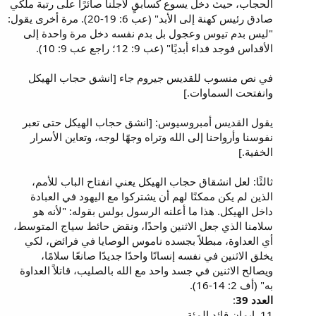
الحجاب، حيث دخل يسوع كسابقٍ لأجلنا صائرًا على رتبة ملكي
صادق رئيس كهنة إلى الأبد" (عب 6: 19-20). مرة أخرى يقول:
"ليس بدم تيوس وعجول بل بدم نفسه دخل مرة واحدة إلى
الأقداس فوجد فداء أبديًا" (عب 9: 12؛ راجع عب 9: 10).
في نص منسوب للقديس جيروم جاء [انشق حجاب الهيكل
وانفتحت السماوات.]
يقول القديس أمبروسيوس: [انشق حجاب الهيكل حتى تعبر
نفوسنا وأرواحنا إلى الله وتراه وجهًا لوجه، وتعاين الأسرار
الخفية.]
ثالثًا: لعل انشقاق حجاب الهيكل يعني انفتاح الباب للأمم،
الذين لم يكن ممكنًا لهم أن يشتركوا مع اليهود في العبادة
داخل الهيكل. هذا ما أعلنه الرسول بولس بقوله: "لأنه هو
سلامنا الذي جعل الاثنين واحدًا، ونقض حائط سياج المتوسط،
أي العداوة، مبطلاً بجسده ناموس الوصايا في فرائض، لكي
يخلق الاثنين في نفسه إنسانًا واحدًا جديدًا صانعًا سلامًا،
ويصالح الاثنين في جسد واحد مع الله بالصليب، قاتلاً العداوة
به" (أف 2: 14-16).
العدد 39
:
11. إيمان قائد المئة