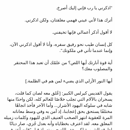
"اذكرني يا رب فإني إليك أصرخ.
أترك هذا لأني عيني فهمي مغلقتان، ولكن اذكرني.
لا أقول أذكر أعمالي فإنها تخيفني.
كل إنسان طيب نحو رفيق سفره، وأنا لا أقول اذكرني الآن،
وإنما عندما تأتي في ملكوتك".
أية قوة أنارتك أيها اللص؟ من علمّك أن تعبد هذا المحتقر
والمصلوب معك؟
أيها النور الأزلي الذي يضيء لمن هم في الظلمة.]
يقول القديس كيرلس الكبير: [عُلق معه لصان كما قلت،
يسخران بالآلام التي تجلب خلاصًا للعالم كله، لكن واحدًا منها
شابه في سلوكه اليهود الأشرار... وأما الآخر فأخذ اتجاهًا
مختلفًا يستحق بحق إعجابنا، إذ آمن به وفي وسط معاناته
المرة للعقوبة انتهز الصخب العنيف الذي لليهود وكلمات زميله
المعلق معه. لقد اعترف بخطاياه وأنه بعدل جُزي، صار ديانًا
لطرقه الشريرة لكي يغفر الله جريمته، إذ قيل "قلت أعترف