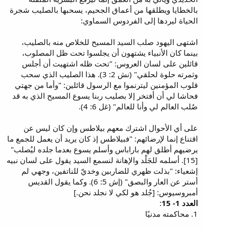
بالخطايا ويطلقها من أعماق الجحيم، يسحبها بالصليب شجرة
الحياة ليردها إلى الفردوس السماوي:
اشتهى اليهود صلب السيد المسيح للخلاص منه بالصليب،
بينما كان الأنبياء يشتهون أن يجلسوا تحت ظل المصلوب،
قائلين على لسان العروس: "تحت ظله اشتهيت أن أجلس
وثمرته حلوة لحلقي" (نش 2: 3). هذا الصليب الذي سحب
قلوب المؤمنين ليترنموا مع الرسول قائلين: "وأما من جهتي
فحاشا لي أن أفتخر إلا بصليب ربنا يسوع المسيح الذي به قد
صُلب العالم لي وأنا للعالم" (غل 6: 4).
على أي الأحوال اشترك معهم بيلاطس وإن كان ليس عن
اقتناع إنما لإرضائهم: "فبيلاطس إذ كان يريد أن يعمل للجمع ما
يرضيهم أطلق لهم باراباس وأسلم يسوع بعدما جلده ليُصلب"
[15]. أسلمه للجَلْد والإهانة لنسمع السيد يقول على لسان نبيه
إشعياء: "بذلت ظهري للضاربين وخديّ للناتفين، وجهي لم
أستر عن العار والبصق" (إش 5: 6). وكما يقول القديس
أمبروسيوس: [جُلد هو لكي لا نجلد نحن.]
العدد 1- 15
:
1. محاكمته مدنيًا