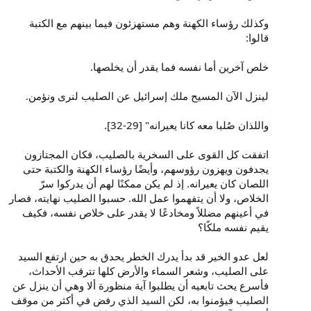
وكذلك رؤساء الكهنة وهم مستهزئون فيما بينهم مع الكتبة
قالوا:
خلص آخرين أما نفسه فما يقدر أن يخلصها.
لينزل الآن المسيح ملك إسرائيل عن الصليب لنرى ونؤمن.
واللذان صُلبا معه كانا يعيرانه" [29-32].
اتفقت كل القوى على السخرية بالصليب، فكان المجتازون
يجدفون ويهزون رؤوسهم، وأيضًا رؤساء الكهنة والكتبة حتى
اللصان كان يعيرانه. إذ لم يكن ممكنًا لهم أن يدركوا سرّ
الخلاص، ولا أن يتفهموا عمل الله. حسبوا الصليب نهايته، فصار
في أعينهم مضللاً ومخادعًا لا يقدر على خلاص نفسه، فكيف
يقيم نفسه ملكًا؟
لعل عدو الخير قد بدأ يدرك الخطر يحدق به حين ارتفع السيد
على الصليب، وشعر السماء والأرض كلها تترقب الأحداث،
فأسرع يحث تابعيه أن يطلبوا آية منظورة ألا وهي أن ينزل عن
الصليب فيؤمنوا به، لكن السيد الذي رفض في أكثر من موقف