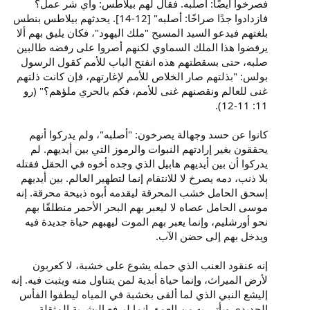
فصرخوا أيضًا: اصلبه. فقال لهم بيلاطس: وأي شر عمل؟
فازدادوا جدًا صراخًا: أصلبه" [12-14]. يحدثهم بيلاطس بنطس
بلغتهم فيدعو السيد المسيح "ملك اليهود"، فكان يليق بهم ألا
يرفضوا هذا الملك السماوي لكنهم أصروا على رفضه طالبين
صلبه، حتى بسقطتهم هذه انفتح الباب للأمم كقول الرسول
بولس: "بذلتهم صار الخلاص للأمم لإغارتهم، فإن كانت ذلتهم
غنى للعالم ونقصنهم غنى للأمم، فكم بالحري ملؤهم؟" (رو
11: 11-12).
كانوا عن حسد وجهالة يصرخون: "أصلبه"، ولم يدركوا أنهم
يحققون بغير إرادتهم النبوات والرموز التي بين أيديهم. لم
يدركوا أن بين أيديهم هابيل الذي وجده أخوه في الحقل فقتله
بلا ذنب، دمه يصرخ لا للانتقام إنما لتطهير العالم. بين أيديهم
إسحق الحامل خشب المحرقة ليقدمه أبوه ذبيحة محرقة. إنه
موسى الحامل عصاه لا ليعبر بهم البحر الأحمر منطلقًا بهم
نحو أورشليم، وإنما يعبر بهم الموت ليهبهم حياة جديدة فيه
ويدخل بهم إلى حضن الآب.
إنه عنقود العنب الذي حمله يشوع على خشبة، لا كعربون
لأرض الميراث، وإنما حياة أبدية لمن يتناول منه ويثبت فيه. إنه
إليشع النبي الذي لما ألقى بخشبة في المياه ليطفوا الفأس
الحديدي ويأتي به من العمق إنما ليرفع البشرية المثقلة