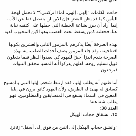
جاءت الكلمات "إلهي، إلهي، لماذا تركتني؟" لا تحمل لهجة
اليأس كما قد يظن البعض فإن الابن لن ينفصل قط عن الآب،
إنما أراد أن يبرز بشاعة الخطية التي حملها على كتفيه نيابة
عنا، فجعلته كمن يسقط تحت الغضب وهو الابن المحبوب لديه.
بهذه الصرخة أيضًا يذكرهم بالمزمور الثاني والعشرين بكونها
افتتاحيته، وقد جاء المزمور يصف أحداث الصلب. إنه بهذه
الصرخة يقدم انذرًا أخيرًا لليهود كي يعيدوا النظر فيما يفعلون
قبيل تسليم روحه، لعلهم يدركوا أنه المسيا محقق النبوات
فيرجعون.
أما ظنهم أنه يطلب إيليا، فقد ارتبط شخص إيليا النبي بالمسيح
كسابق له يهيئ له الطريق، ولأن اليهود كانوا يرون في إيليا
المعين في السماء يشفع في المتضايقين والمظلومين، فهو
يطلب شفاعته!
العدد 38
:
10. انشقاق حجاب الهيكل
"وانشق حجاب الهيكل إلى اثنين من فوق إلى أسفل" [38].