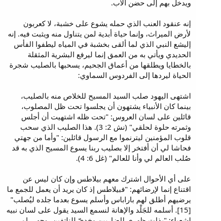
ويدخل بهم إلى حضن الآب.
إنه عنقود العنب الذي حمله يشوع على خشبة، لا كعربون
لأرض الميراث، وإنما حياة أبدية لمن يتناول منه ويثبت فيه. إنه
إليشع النبي الذي لما ألقى بخشبة في المياه ليطفوا الفأس
الحديدي ويأتي به من العمق إنما ليرفع البشرية المثقلة
بالخطايا ويطلقها من أعماق الجحيم، يسحبها بالصليب شجرة
الحياة ليردها إلى الفردوس السماوي:
اشتهى اليهود صلب السيد المسيح للخلاص منه بالصليب،
بينما كان الأنبياء يشتهون أن يجلسوا تحت ظل المصلوب،
قائلين على لسان العروس: "تحت ظله اشتهيت أن أجلس
وثمرته حلوة لحلقي" (نش 2: 3). هذا الصليب الذي سحب
قلوب المؤمنين ليترنموا مع الرسول قائلين: "وأما من جهتي
فحاشا لي أن أفتخر إلا بصليب ربنا يسوع المسيح الذي به قد
صُلب العالم لي وأنا للعالم" (غل 6: 4).
على أي الأحوال اشترك معهم بيلاطس وإن كان ليس عن
اقتناع إنما لإرضائهم: "فبيلاطس إذ كان يريد أن يعمل للجمع ما
يرضيهم أطلق لهم باراباس وأسلم يسوع بعدما جلده ليُصلب"
[15]. أسلمه للجَلْد والإهانة لنسمع السيد يقول على لسان نبيه
إشعياء: "بذلت ظهري للضاربين وخديّ للناتفين، وجهي لم