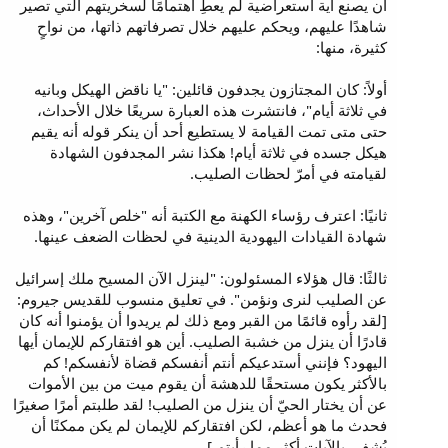
أن يصنع آية استعراضية لم يعطِ اهتمامًا لسخريتهم التي تصير
شاهدًا عليهم، ويحكم عليهم خلال تصرفاتهم ذاتها، من نواحٍ
كثيرة، منها:
أولاً: كان المجتازون يجدفون قائلين: "يا ناقض الهيكل وبانيه
في ثلاثة أيام"، فانتشرت هذه العبارة سريعًا خلال الأحداث،
حتى متى تمت القيامة لا يستطيع أحد أن ينكر قوله أنه يقيم
هيكل جسده في ثلاثة أيام! هكذا نشر المجدفون الشهادة
لقيامته في أمرّ لحظات الصليب.
ثانيًا: اعترف رؤساء الكهنة مع الكتبة أنه "خلص آخرين"، وهذه
شهادة القيادات اليهودية الدينية في لحظات الضعف عينها.
ثالثًا: قال هؤلاء المسئولون: "لينزل الآن المسيح ملك إسرائيل
عن الصليب لنرى ونؤمن". في تعليق منسوب للقديس جيروم:
[لقد رأوه قائمًا من القبر ومع ذلك لم يريدوا أن يؤمنوا أنه كان
قادرًا أن ينزل من خشبة الصليب. أين هو افتقاركم للإيمان أيها
اليهود؟ فإنني أستدعيكم أنتم أنفسكم قضاة لأنفسكم! كم
بالأكثر يكون مستحقًا للدهشة أن يقوم ميت من بين الأموات
عن أن يختار الحيّ أن ينزل من الصليب! لقد طلبتم أمرًا صغيرًا
فحدث ما هو أعظم، لكن افتقاركم للإيمان لم يكن ممكنًا أن
يُشفى بالآيات أكثر مما رأيتم.]