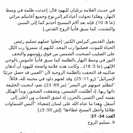
في حديث العلامة ترتليان لليهود قال: [حدثت ظلمة في وسط
النهار، وهكذا تحولت أعيادكم إلى نوح وجميع أغانيكم مراثي
(عا 8: 10). فإنه بعد آلام المسيح أُخذتم كما إلى السبي
والتشتت، كما سبق فأنبأ الروح القدس.]
يقول القديس كيرلس الكبير: [جعلوا عملهم تسليم رئيس
الحياة للموت، فصلبوا رب المجد. لكنهم إذ سمروا رب الكل
على الصليب انسحبت الشمس من فوق رؤوسهم والتحف
النور في وسط النهار بالظلمة كما سبق فأنبأ عاموس بالوحي
الإلهي (عا 5: 18)... وكانت هذه علامة واضحة لليهود أن أذهان
صالبيه قد التحفت بالظلمة الروحية لأن "العمى قد حصل جزئيًا
لإسرائيل" (رو 11: 25). وقد لعنهم داود في محبته لله، قائلاً:
"لتظلم عيونهم عن البصر" (مز 69: 23). نعم، انتحبت الخليقة
ذاتها ربها، إذ أظلمت الشمس، وتشققت الصخور، وبدأ الهيكل
نفسه كمن اكتسى بالحزن، إذ انشق الحجاب من أعلى إلى
أسفل. وهذا ما عناه الله على لسان إشعياء: "أُلبس السماوات
ظلامًا وأُجعل المسح غطاءها" (إش 50: 3).]
العدد 34- 37
:
9. تسليم الروح