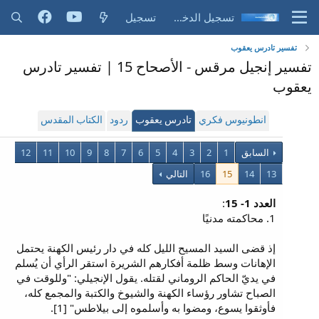
تسجيل الدخول
تسجيل
تفسير تادرس يعقوب
تفسير إنجيل مرقس - الأصحاح 15 | تفسير تادرس
يعقوب
انطونيوس فكري
تادرس يعقوب
ردود
الكتاب المقدس
السابق
1
2
3
4
5
6
7
8
9
10
11
12
13
14
15
16
التالي
العدد 1- 15
:
1. محاكمته مدنيًا
إذ قضى السيد المسيح الليل كله في دار رئيس الكهنة يحتمل
الإهانات وسط ظلمة أفكارهم الشريرة استقر الرأي أن يُسلم
في يديّ الحاكم الروماني لقتله. يقول الإنجيلي: "وللوقت في
الصباح تشاور رؤساء الكهنة والشيوخ والكتبة والمجمع كله،
فأوثقوا يسوع، ومضوا به وأسلموه إلى بيلاطس" [1].