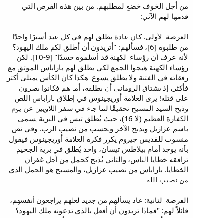
من أجل الخوف خضع لمطلبهم. من بين هذه الفرص التي
قدمها لهم الآتي:
الفرصة الأولى: كان عادة يطلق لهم في كل عيد أسيرًا واحدًا
من طلبوه [6]، فسألهم: "أتريدون أن أطلق لكم ملك اليهود؟
لأنه عرف أن رؤساء الكهنة قد أسلموه حسدًا" [9-10]. لكن
رؤساء الكهنة هيجوا الجمع لكي يطلق لهم باراباس الموثق مع
رفقائه في الفتنة ولا يطلق يسوع. هكذا كان الكأس يمتلئ أكثر
فأكثر، إذ يشتاق الروماني أن يطلقه، أما هم فكانوا يصرون
على قتله! يرى العلامة أوريجينوس في إطلاق باراباس اللص
وذبح السيد المسيح تحقيقًا لما جاء في سفر اللاويين عن يوم
الكفارة العظيم (لا 16)، حيث يُطلق تيس في البرية يسمى
باسم عزازيل ويذبح الآخر ويحسب من نصيب الرب. وفي نص
منسوب للقديس جيروم يكرر فكرة العلامة أوريجينوس فيقول
بأنه يوجد أمام بيلاطس تيسان، واحد يُطلق في برية الجحيم
ترافقه خطايا الناس، والثاني يُذبح كحمل من أجل غفران
الخطايا. باراباس من نصيب عزازيل، والمسيح هو الحمل الذي
من نصيب الله.
الفرصة الثانية: عاد يسألهم من جديد لعلهم يراجعون أنفسهم،
قائلاً لهم: "فماذا تريدون أن أفعل بالذي تدعونه ملك اليهود؟