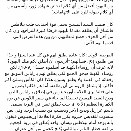
بين اليهود أفضل من أي كلام لدحض شهادة زور، وأسمى من
أي كلام يقوله للرد على الاتهامات.]
كان صمت السيد المسيح يحمل قوة اجتذبت قلب بيلاطس
فاشتاق أن يطلقه مقدمًا لليهود فرصًا كثيرة للتراجع، وإن كان
من أجل الخوف خضع لمطلبهم. من بين هذه الفرص التي
قدمها لهم الآتي:
الفرصة الأولى: كان عادة يطلق لهم في كل عيد أسيرًا واحدًا
من طلبوه [6]، فسألهم: "أتريدون أن أطلق لكم ملك اليهود؟
لأنه عرف أن رؤساء الكهنة قد أسلموه حسدًا" [9-10]. لكن
رؤساء الكهنة هيجوا الجمع لكي يطلق لهم باراباس الموثق مع
رفقائه في الفتنة ولا يطلق يسوع. هكذا كان الكأس يمتلئ أكثر
فأكثر، إذ يشتاق الروماني أن يطلقه، أما هم فكانوا يصرون
على قتله! يرى العلامة أوريجينوس في إطلاق باراباس اللص
وذبح السيد المسيح تحقيقًا لما جاء في سفر اللاويين عن يوم
الكفارة العظيم (لا 16)، حيث يُطلق تيس في البرية يسمى
باسم عزازيل ويذبح الآخر ويحسب من نصيب الرب. وفي نص
منسوب للقديس جيروم يكرر فكرة العلامة أوريجينوس فيقول
بأنه يوجد أمام بيلاطس تيسان، واحد يُطلق في برية الجحيم
ترافقه خطايا الناس، والثاني يُذبح كحمل من أجل غفران