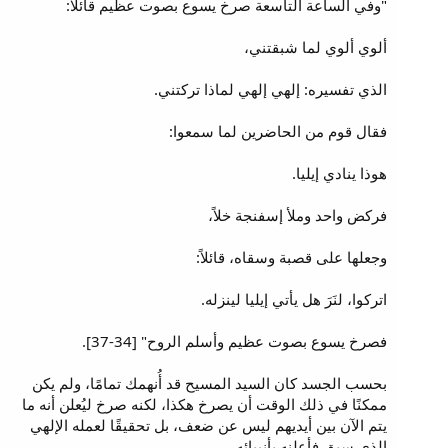
"وفي الساعة التاسعة صرخ يسوع بصوت عظيم قائلاً:
ألوي ألوي لما شبقتني،
الذي تفسيره: إلهي إلهي لماذا تركتني.
فقال قوم من الحاضرين لما سمعوا:
هوذا ينادي إيليا.
فركض واحد وملأ إسفنجة خلاً،
وجعلها على قصبة وسقاه، قائلاً:
اتركوا، لنَرَ هل يأتي إيليا لينزله.
فصرخ يسوع بصوت عظيم وأسلم الروح" [34-37].
بحسب الجسد كان السيد المسيح قد أُنهمك تمامًا، ولم يكن
ممكنًا في ذلك الوقت أن يصرخ هكذا، لكنه صرخ ليُعلن أنه ما
يتم الآن بين أيديهم ليس عن ضعف، بل تحقيقًا لعمله الإلهي
الذي سبق فأعلنه بأنبيائه.