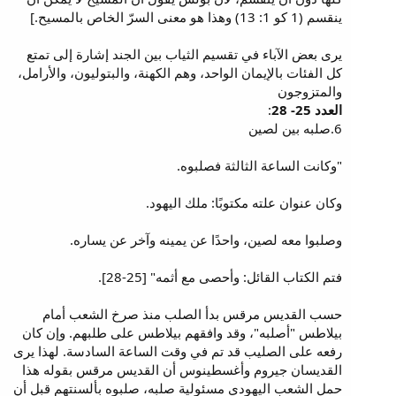
ينقسم (1 كو 1: 13) وهذا هو معنى السرّ الخاص بالمسيح.]
يرى بعض الآباء في تقسيم الثياب بين الجند إشارة إلى تمتع
كل الفئات بالإيمان الواحد، وهم الكهنة، والبتوليون، والأرامل،
والمتزوجون
العدد 25- 28
:
6.صلبه بين لصين
"وكانت الساعة الثالثة فصلبوه.
وكان عنوان علته مكتوبًا: ملك اليهود.
وصلبوا معه لصين، واحدًا عن يمينه وآخر عن يساره.
فتم الكتاب القائل: وأحصى مع أثمه" [25-28].
حسب القديس مرقس بدأ الصلب منذ صرخ الشعب أمام
بيلاطس "أصلبه"، وقد وافقهم بيلاطس على طلبهم. وإن كان
رفعه على الصليب قد تم في وقت الساعة السادسة. لهذا يرى
القديسان جيروم وأغسطينوس أن القديس مرقس بقوله هذا
حمل الشعب اليهودي مسئولية صلبه، صلبوه بألسنتهم قبل أن