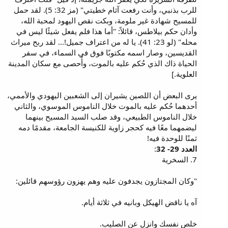
للرب بذنبي، وأنت رفعت آثام خطيتي" (مز 32: 5). لقد حمل
للمسيح شهادة غير ملومة، وبكت نقص اليهود لمحبة الله،
وأدان حكم بيلاطس، قائلاً: "أما هذا فلم يفعل شيئًا ليس في
محله" (لو 23: 41). يا له من اعتراف جميل!... لقد ربح ميراث
القديسين، وصار اسمه مكتوبًا فوق في السماء، في سفر
الحياة ذاك الذي حُكم عليه بالموت، وأُحصى مع سكان المدينة
العلوية.]
يرى البعض أن اللصين يشيران إلى الشعبين اليهودي والأممي،
أحدهما حُكم عليه بالموت خلال الناموس الموسوي، والثاني
خلال الناموس الطبيعي، وقد صلب السيد المسيح بينهما
ليضمهما معًا فيه كحجر زاوية للكنيسة الجامعة، مقدمًا دمه
ثمنًا للوحدة فيه!
العدد 29- 32
:
7. السخرية
"وكان المجتازون يجدفون عليه وهم يهزون رؤوسهم قائلين:
آه يا ناقض الهيكل وبانيه في ثلاثة أيام.
خلص نفسك وانزل عن الصليب.