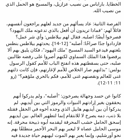
الخطايا. باراباس من نصيب عزازيل، والمسيح هو الحمل الذي
من نصيب الله.
الفرصة الثانية: عاد يسألهم من جديد لعلهم يراجعون أنفسهم،
قائلاً لهم: "فماذا تريدون أن أفعل بالذي تدعونه ملك اليهود؟
فصرخوا أيضًا: اصلبه. فقال لهم بيلاطس: وأي شر عمل؟
فازدادوا جدًا صراخًا: أصلبه" [12-14]. يحدثهم بيلاطس بنطس
بلغتهم فيدعو السيد المسيح "ملك اليهود"، فكان يليق بهم ألا
يرفضوا هذا الملك السماوي لكنهم أصروا على رفضه طالبين
صلبه، حتى بسقطتهم هذه انفتح الباب للأمم كقول الرسول
بولس: "بذلتهم صار الخلاص للأمم لإغارتهم، فإن كانت ذلتهم
غنى للعالم ونقصنهم غنى للأمم، فكم بالحري ملؤهم؟" (رو
11: 11-12).
كانوا عن حسد وجهالة يصرخون: "أصلبه"، ولم يدركوا أنهم
يحققون بغير إرادتهم النبوات والرموز التي بين أيديهم. لم
يدركوا أن بين أيديهم هابيل الذي وجده أخوه في الحقل فقتله
بلا ذنب، دمه يصرخ لا للانتقام إنما لتطهير العالم. بين أيديهم
إسحق الحامل خشب المحرقة ليقدمه أبوه ذبيحة محرقة. إنه
موسى الحامل عصاه لا ليعبر بهم البحر الأحمر منطلقًا بهم
نحو أورشليم، وإنما يعبر بهم الموت ليهبهم حياة جديدة فيه