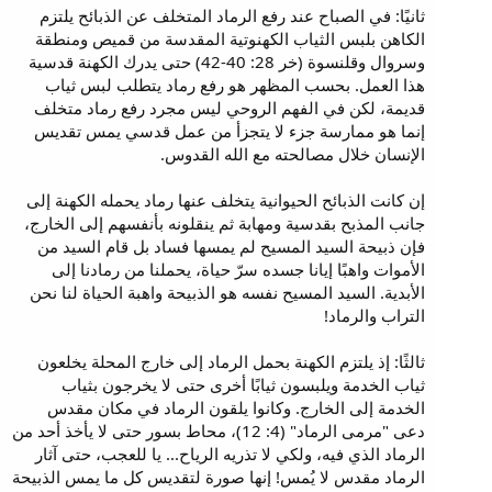
ثانيًا: في الصباح عند رفع الرماد المتخلف عن الذبائح يلتزم
الكاهن بلبس الثياب الكهنوتية المقدسة من قميص ومنطقة
وسروال وقلنسوة (خر 28: 40-42) حتى يدرك الكهنة قدسية
هذا العمل. بحسب المظهر هو رفع رماد يتطلب لبس ثياب
قديمة، لكن في الفهم الروحي ليس مجرد رفع رماد متخلف
إنما هو ممارسة جزء لا يتجزأ من عمل قدسي يمس تقديس
الإنسان خلال مصالحته مع الله القدوس.
إن كانت الذبائح الحيوانية يتخلف عنها رماد يحمله الكهنة إلى
جانب المذبح بقدسية ومهابة ثم ينقلونه بأنفسهم إلى الخارج،
فإن ذبيحة السيد المسيح لم يمسها فساد بل قام السيد من
الأموات واهبًا إيانا جسده سرّ حياة، يحملنا من رمادنا إلى
الأبدية. السيد المسيح نفسه هو الذبيحة واهبة الحياة لنا نحن
التراب والرماد!
ثالثًا: إذ يلتزم الكهنة بحمل الرماد إلى خارج المحلة يخلعون
ثياب الخدمة ويلبسون ثيابًا أخرى حتى لا يخرجون بثياب
الخدمة إلى الخارج. وكانوا يلقون الرماد في مكان مقدس
دعى "مرمى الرماد" (4: 12)، محاط بسور حتى لا يأخذ أحد من
الرماد الذي فيه، ولكي لا تذريه الرياح... يا للعجب، حتى آثار
الرماد مقدس لا يُمس! إنها صورة لتقديس كل ما يمس الذبيحة