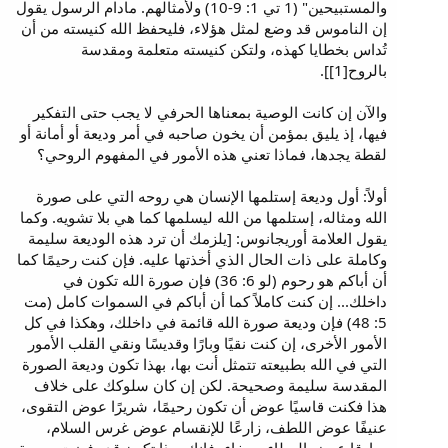
والمستبيحين" (1 تي 1: 9-10) ولأمثالهم. مادام الرسول يقول
إن الناموس قد وضع لمثل هؤلاء، فليحفظ الله كنيسته من أن
تُداس بخطايا كهذه، ولتكن كنيسته متعلمة ومقدسة
بالروح[1]].
والآن إن كانت الوصية بمعناها الحرفي لا يجب حتى التفكير
فيها، إذ يليق بمؤمن أن يخون صاحبه في أمر وديعة أو أمانة أو
لقطة يجدها، فماذا تعني هذه الأمور في المفهوم الروحي؟
أولاً: أول وديعة إستلمها الإنسان هي روحه التي على صورة
الله ومثاله، إستلمها من الله ليسلمها كما هي بلا تشويه. وكما
يقول العلامة أوريجانوس: [يلزمك أن ترد هذه الوديعة سليمة
وكاملة على ذات الحال الذي أخذتها عليه. فإن كنت رحيمًا كما
أن أباكم هو رحوم (لو 6: 36) فإن صورة الله تكون في
داخلك... إن كنت كاملاً كما أن أباكم في السموات كامل (مت
5: 48) فإن وديعة صورة الله قائمة في داخلك، وهكذا في كل
الأمور الأخرى، إن كنت نقيًا وبارًا وقديسًا ونقي القلب الأمور
التي في الله بطبيعته تتمثل أنت بها، بهذا تكون وديعة الصورة
المقدسة سليمة وصحيحة. لكن إن كان سلوكك على خلاف
هذا فكنت قاسيًا عوض أن تكون رحيمًا، شريرًا عوض التقوى،
عنيفًا عوض اللطف، زارعًا للإنقسام عوض غرس السلام،