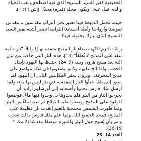
الحقيقية كقبر السيد المسيح الذي فيه اضطجع واهب الحياة
والذي قيل عنه: "ويكون محله (قبره) مجدًا" (إش 11: 1).
حينما نحمل الذبيحة فينا نصير نحن التراب مقدسين... تتقدس
نفوسنا وأرواحنا وأيضًا أجسادنا الترابية! نصير أشبه بقبر السيد
المسيح الذي تبارك بحلوله فينا!
رابعًا: يلتزم الكهنة ببقاء نار المذبح متقدة نهارًا وليلاً: "نار دائمة
تتقد على المذبح لا تُطفأ" [13]. هذه النار التي جاءت من لدن
الله بعد مسح هرون وبنيه (9: 24) إحتفظ بها اليهود بإيقاد
الحطب والذبائح عليها، وكانوا يضعونها في ثلاثة مواضع على
مذبح المحرقة... ويروي سفر المكابيين الثاني أن اليهود لما
سبوا إلى بابل خبأوا النار المقدسة في بئر ليس بها ماء، ولما
أرسل ملك فارس نحميا وأصحابه إلى أورشليم أرادوا أن
يخرجوا النار من البئر فلم يجدوها بل وجدوا فيها ماءً، فوضعوا
الوقود على المذبح ووضعوا عليه الذبائح ثم صبوا ماءً من البئر،
ولما ظهرت الشمس محتجبة بالغيم إتقدت نار عظيمة على
المذبح، فمجد الجميع الله. ولما علم ملك فارس بذلك تعجب
وأمر بأن يُسيج حول البئر واعتبره موضعًا مقدسًا (2 مك 1:
19-36).
العدد 14- 23
: