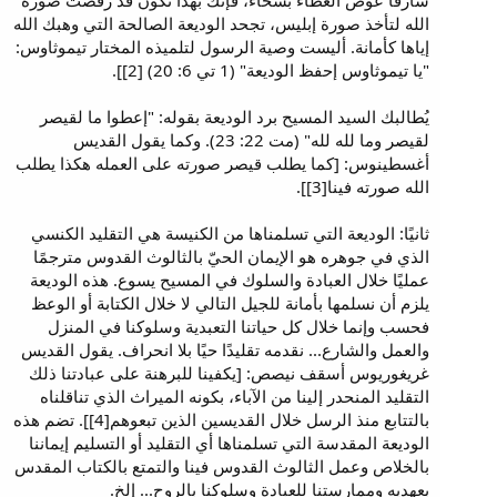
سارقا عوض العطاء بسخاء، فإنك بهذا تكون قد رفضت صورة
الله لتأخذ صورة إبليس، تجحد الوديعة الصالحة التي وهبك الله
إياها كأمانة. أليست وصية الرسول لتلميذه المختار تيموثاوس:
"يا تيموثاوس إحفظ الوديعة" (1 تي 6: 20) [2]].
يُطالبك السيد المسيح برد الوديعة بقوله: "إعطوا ما لقيصر
لقيصر وما لله لله" (مت 22: 23). وكما يقول القديس
أغسطينوس: [كما يطلب قيصر صورته على العمله هكذا يطلب
الله صورته فينا[3]].
ثانيًا: الوديعة التي تسلمناها من الكنيسة هي التقليد الكنسي
الذي في جوهره هو الإيمان الحيّ بالثالوث القدوس مترجمًا
عمليًا خلال العبادة والسلوك في المسيح يسوع. هذه الوديعة
يلزم أن نسلمها بأمانة للجيل التالي لا خلال الكتابة أو الوعظ
فحسب وإنما خلال كل حياتنا التعبدية وسلوكنا في المنزل
والعمل والشارع... نقدمه تقليدًا حيًا بلا انحراف. يقول القديس
غريغوريوس أسقف نيصص: [يكفينا للبرهنة على عبادتنا ذلك
التقليد المنحدر إلينا من الآباء، بكونه الميراث الذي تناقلناه
بالتتابع منذ الرسل خلال القديسين الذين تبعوهم[4]]. تضم هذه
الوديعة المقدسة التي تسلمناها أي التقليد أو التسليم إيماننا
بالخلاص وعمل الثالوث القدوس فينا والتمتع بالكتاب المقدس
بعهديه وممارستنا للعبادة وسلوكنا بالروح... إلخ.