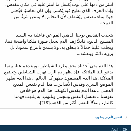
انتثر من دمها على ثوب يُغسل ما انتثر عليه في مكان مقدس،
وإناء الخزف الذي تطبخ فيه يُكسر، وإن كان نحاسيًا فيُجلي
جيدًا بماء مقدس ويُشطف لأن النحاس لا يمتص شيئًا من
الذبيحة.
يتحدث القديس يوحنا الذهبي الفم عن فاعلية دم السيد
المسيح الذبيح، قائلاً: [هذا الدم يجعل صورة ملكنا واضحة فينا،
ويجلب علينا جمالاً لا ينطق به، ولا يسمح بانتزاع سمونا، بل
يرويه دائمًا وينعشه...
هذا الدم متى أخذناه بحق يطرد الشياطين، ويبعدهم عنا، بينما
يدعو إلينا الملائكة. فإذ يظهر دم الرب تهرب الشياطين وتجتمع
الملائكة. هذا الدم المسفوك يطهر كل العالم... هذا الدم يطهر
الموضع السري وقدس الأقداس... هذا الدم يقدس المذبح
الذهبي... هذا الدم يقدس الكهنة... هذا الدم هو خلاص
نفوسنا... تغتسل النفس وتتجمل وتلتهب. به يلتهب فهمنا
كالنار، وتتلألأ النفس أكثر من الذهب[18]].
تفسير تادرس يعقوب
Arabic