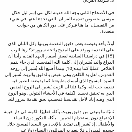
3. شريعة القربان :
في الأصحاح الثاني وجه الله حديثه لكل بني إسرائيل خلال
موسى بخصوص تقدمة القربان، التي تحدثنا عنها في شيء
من التفصيل، أما هنا فيركز على دور الكاهن من جوانب
متعددة.
أولاً: يأخذ بقبضته بعض دقيق التقدمة وزيتها وكل اللبان الذي
على التقدمة ويوقد على المذبح رائحة سرور تذكارها للرب
[15] في دراستنا السابقة لبعض أسفار العهد القديم رأينا أن
الذراع واليد يُشيران إلى كلمة الله المتجسد الذي جاء يتمم
الخلاص عمليًا كما بيده[10] بينما أصبع الله يُشير إلى روحه
القدوس. لعل يد الكاهن وهي تقبض بالدقيق والزيت تُشير إلى
السيد المسيح الذي أمسك بطبيعتنا كما بقبضته لنصير فيه
تقدمة حب لله، وكما قلنا أن الزيت يُشير إلى الروح القدس
الذي به تحقق تجسد الكلمة في الأحشاء البتولي، وهو الروح
الذي وهبه إيانا لأجل تقديسنا فنحسب بحق تقدمة سرور لله.
ثانيًا: ما يتبقى من دقيق وزيت يأكله فطيرًا الكهنة في دار خيمة
الإجتماع دون إستخدام الخمير... يأكله الذكور دون النساء
والأطفال، إذ يُشير إلى تمتعنا بالإتحاد مع السيد المسيح خلال
جسده المبذول، فلا ينعم به المدللون (النساء) ولا غير