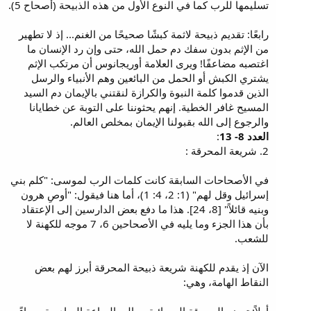
تسليمها للرب كما في النوع الأول من هذه الذبيحة (أصحاح 5).
رابعًا: تقديم ذبيحة لاثمة كبشًا صحيحًا من الغنم... إذ لا تطهير
من الإثم بدون سفك دم حمل الله، حتى وإن رد الإنسان ما
اغتصبه مضاعفًا! ويرى العلامة أوريجانوس أن مرتكب الإثم
يشتري الكبش أو الحمل من البائعين وهم الأنبياء والرسل
الذين قدموا كلمة النبوة والكرازة لنقتني بالإيمان دم السيد
المسيح غافر الخطية. إنهم يحثوننا على التوبة عن خطايانا
والرجوع إلى الله بقبولنا الإيمان بمخلص العالم.
العدد 8- 13
:
2. شريعة المحرقة :
في الأصحاحات السابقة كانت كلمات الرب لموسى: "كلم بني
إسرائيل وقل لهم" (1: 2، 4: 1)، أما هنا فيقول: "أوصِ هرون
وبنيه قائلاً" [8، 24]. هذا ما دفع بعض الدارسين إلى الإعتقاد
بأن هذا الجزء وما يليه في الأصحاحين 6، 7 موجه للكهنة لا
للشعب.
الآن إذ يقدم للكهنة شريعة ذبيحة المحرقة أبرز لهم بعض
النقاط الهامة، وهي: