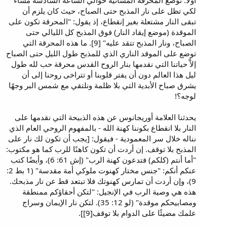
أولاً: توضع المحرقة المسائية حوالي الساعة السادسة مساءً
لكي تظل على نار المذبح حتى الصباح، حيث كان يلزم أن
تبقى النار مشتعلة بغير إنقطاع، إذ يقول: "المحرقة تكون على
الموقدة (موضع إيقاد النار) فوق المذبح كل الليالي حتى
الصباح، ونار المذبح تتقد عليه" [9]. ما هذه المحرقة التي
توضع على الموقد الناري الذي للمذبح طول الليل حتى الصباح
إلاَّ حياتنا التي نقدمها بنار الروح القدس محرقة حب لله طول
ليل هذا العالم دون أن يفتر قلوبنا أو تتراخى روحنا إلى أن
يشرق صباح الأبدية التي بلا ظلمة ونلتقي مع شمس البر وجهًا
لوجه؟!
يحدثنا العلامة أوريجانوس عن هذه الذبيحة التي نقدمها على
النار بلا انقطاع بكوننا كهنة الله - بالمفهوم الروحي العام الذي
نناله خلال سر المعمودية - فيقول: [يجب أن تكون لك نار على
المذبح بلا توقف. إن أردت أن تكون كاهنًا للرب كما هو مكتوب:
"أما أنتم (كلكم) فتدعون كهنة الرب" (إش 61: 6)، وأيضًا كتب
عنكم أنكم: "جنس مختار كهنوت ملوكي أمة مقدسة" (1 بط 2:
9)، وإن أردت أن تمارس كهنوتك فلا تبتعد قط عن نار مذبحك.
هذه هي وصية الرب في الإنجيل: "لتكن أحقاؤكم ممنطقة
ومصابيحكم موقدة" (لو 12: 35). لتكن نار الإيمان وسراج
علمك مضيئًا على الدوام بلا توقف[9]].