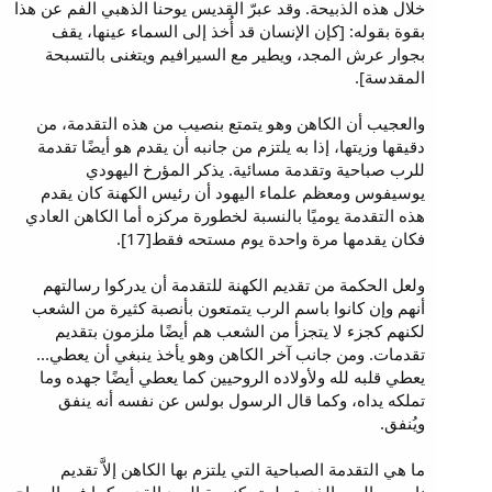
خلال هذه الذبيحة. وقد عبرّ القديس يوحنا الذهبي الفم عن هذا
بقوة بقوله: [كإن الإنسان قد أُخذ إلى السماء عينها، يقف
بجوار عرش المجد، ويطير مع السيرافيم ويتغنى بالتسبحة
المقدسة].
والعجيب أن الكاهن وهو يتمتع بنصيب من هذه التقدمة، من
دقيقها وزيتها، إذا به يلتزم من جانبه أن يقدم هو أيضًا تقدمة
للرب صباحية وتقدمة مسائية. يذكر المؤرخ اليهودي
يوسيفوس ومعظم علماء اليهود أن رئيس الكهنة كان يقدم
هذه التقدمة يوميًا بالنسبة لخطورة مركزه أما الكاهن العادي
فكان يقدمها مرة واحدة يوم مستحه فقط[17].
ولعل الحكمة من تقديم الكهنة للتقدمة أن يدركوا رسالتهم
أنهم وإن كانوا باسم الرب يتمتعون بأنصبة كثيرة من الشعب
لكنهم كجزء لا يتجزأ من الشعب هم أيضًا ملزمون بتقديم
تقدمات. ومن جانب آخر الكاهن وهو يأخذ ينبغي أن يعطي...
يعطي قلبه لله ولأولاده الروحيين كما يعطي أيضًا جهده وما
تملكه يداه، وكما قال الرسول بولس عن نفسه أنه ينفق
ويُنفق.
ما هي التقدمة الصباحية التي يلتزم بها الكاهن إلاَّ تقديم