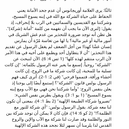
ثالثًا: يرى العلامة أوريجانوس أن عدم جحد الأمانة يعني
الحفاظ على حياة الشركة مع الله في إبنه يسوع المسيح،
وشركتنا مع القديسين والسمائيين في الرب بلا إنحراف، إذ
يقول: [لنرى الآن ما يجب أن نفهمه من كلمة "أمانة (شركة)".
هل تظن أنه توجد ضرورة للتحذير من عدم غش الشريك في
أمور مالية أو غير مالية؟ يا لها من تعاسة مُرّة أن يمارس
إنسان غشًا كهذا! من أجل الضعف لم يغفل الرسول عن تقديم
هذا التحذير: "أن لا يتطاول أحد ويطمع على أخيه في هذا الأمر
لأن الرب منتقم لهذه كلها" (1 تس 4: 6). الآن لنبحث عن
"الشركة" روحياً. إسمع ما يعبر عنه الرسول بكلماته: "إن كانت
تسلية ما للمحبة، إن كانت شركة ما في الروح، إن كانت
أحشاء ورأفة، فتمموا فرحي" (في 2: 1-2). أترى كيف فهم
الرسول بولس قانون "الشركة"؟ إستمع أيضًا إلى يوحنا إذ
يعلن بنفس الروح: "وأما شركتنا نحن فهي مع الآب ومع إبنه
يسوع المسيح" (1 يو 1: 3). ويقول بطرس نفس الشيء:
"تصيروا شركاء الطبيعة الإلهية" (2 بط 1: 4)، بمعنى أن تكون
لنا معه شركة. يقول الرسول بولس: "أي شركة للنور مع
الظلمة؟!" (2 كو 6: 14)، فإن كان لا يمكن أن توجد شركة بين
النور والظلمة وقد صارت لنا شركة مع الآب والإبن والروح
القدس لذا يلزمنا أن نسهر لئلا نجحد هذه الشركة الإلهية