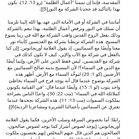
المقدسة، فإننا إن تممنا "أعمال الظلمة" (رو 13: 12)، نكون
بهذا بالتأكيد قد جحدنا الشركة مع النور[5]].
أمانتنا في الشركة أو في الأمانة التي عهد بها الله إلينا تلزمنا
أن نسلك في النور ونرفض أعمال الظلمة، بهذا ننعم بالشركة
وذلك بفعل الروح القدس واهب الشركة مع الله في ربنا يسوع
المسيح. هذه الشركة تربطنا بشركة مع القديسين كأبناء نور
معنا وأيضًا مع السمائيين، إذ يقول العلامة أوريجانوس: [إن كنا
بالفعل في شركة مع الآب والإبن، كيف لا نكون كذلك في
شركة مع القديسين، ليس فقط الذين على الأرض، وإنما أيضًا
مع الذين في السماء؟! لأن المسيح بدمه صالح السمائيين مع
الأرضيين (كو 1: 20) ليوحِّد السماء مع الأرض. أظهر هذه
الشركة بوضوح عندما قال أنه يوجد فرح في السماء بخاطئ
واحد يتوب (لو 1: 15)، وأيضًا عندما قال: "في القيامة يكونون
كملائكة الله في السماء" (مت 22: 30)، واعدًا الناس بصراحة
بملكوت السموات (مت 13: 11). هذه الشركة نجحدها عندما
نفترق عن السمائيين بأعمالنا الشريرة ومشاعرنا الردية[6]].
رابعًا: أما بخصوص السرقة وسلب الآخرين، فكما يقول العلامة
أوريجانوس: [يوجد لصوص أشرار كما يوجد لصوص صالحون.
الصالحون هم الذين قال عنهم المخلص إنهم يغتصبون ملكوت