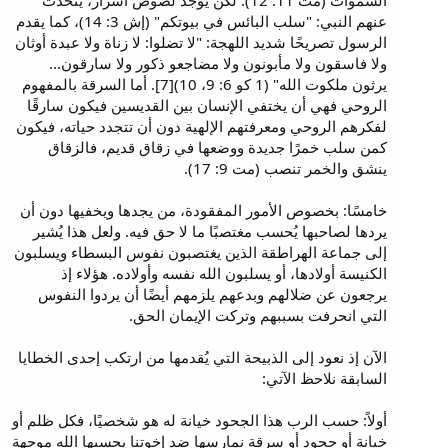
السموات (مت 11: 12). لكن يوجد لصوص أشرار، يتحدث
عنهم النبي: "سلب البائس في بيوتكم" (إش 3: 14)، كما يقدم
الرسول تصريحًا شديد اللهجة: "لا تضلوا: لا زناة ولا عبدة أوثان
ولا فاسقون ولا مأبونون ولا مضاجعو ذكور ولا سارقون...
يرثون ملكوت الله" (1 كو 6: 9، 10)[7]. أما السرقة بالمفهوم
الروحي فهي أن يختفي الإنسان بين القديسين فيكون سارقًا
لفكرهم الروحي ومعرفتهم الإلهية دون أن تتجدد حياته، فيكون
كمن سلب خمرًا جديدة ووضعها في زقاق قديم، فالزقاق
ينشق والخمر تنصب (مت 9: 17).
خامسًا: بخصوص الأمور المفقودة، من يجدها ويخفيها دون أن
يردها لصاحبها يُحسب مغتصبًا ما لا حق فيه. ولعل هذا يُشير
إلى جماعة الهراطقة الذين يغتصبون نفوس البسطاء ويسلبون
الكنيسة أولادها، أو يسلبون الله نفسه وأولاده. هؤلاء إذ
يرجعون عن ضلالهم وبدعهم يلزمهم أيضًا أن يردوا النفوس
التي انحرفت بسببهم وتركت الإيمان الحق.
الآن إذ نعود إلى الذبيحة التي يُقدمها من ارتكب إحدى الخطايا
السابقة نلاحظ الآتي:
أولاً: حسب الرب هذا الجحود خيانة له هو شخصيًا، فكل ظلم أو
خيانة أو جحود أو سرقة نمارسها ضد إخوتنا يحسبها الله موجهة