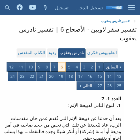
تسجيل الدخول
تسجيل
تفسير تادرس يعقوب
تفسير سفر لاويين - الأصحاح 6 | تفسير تادرس
يعقوب
انطونيوس فكري
تادرس يعقوب
ردود
الكتاب المقدس
السابق
1
2
3
4
5
6
7
8
9
10
11
12
24
23
22
21
20
19
18
17
16
15
14
13
25
26
27
التالي
العدد 1- 7
:
1. النوع الثاني لذبيحة الإثم :
بعد أن حدثنا عن ذبيحة الإثم التي تُقدم عمن خان مقدسات
الرب، عاد ليُحدثنا عن تلك التي تخص من جحد صاحبه في أمر
وديعة أو أمانة (شركة) أو أنكر شيئًا وجده فالتقطه... بهذا يسلب
أخاه أو يغتصب حقه.