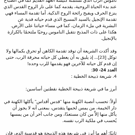
ناموس الرب الذي تسلمته كنيسة العهد القديم كما في الصباح
عند بدء الحياة الروحية، يقدمه كما على نار الروح القدس الذي
ينزع الحرف ويفيح رائحة الروح الذكية. أما تقدمة المساء فهي
تقدمة الإنجيل بالسيد المسيح الذي قدم حياته فدية عن
البشرية في ملء الزمان، كما في مساء حياتنا على الأرض.
هكذا على ذات المذبح نتقبل الناموس روحيًا ملتحمًا بالكرازة
بالإنجيل.
وقد أكدت الشريعة أن توقد تقدمة الكاهن أو تحرق بكمالها ولا
توكل [23]... إذ يليق به أن يعطي كل حياته محرقة الرب، حتى
إن قدم كل حياته للآخرين فهو يقدمها للرب وحده!
العدد 24- 30
:
4. شريعة ذبيحة الخطية :
أبرز ما في شريعة ذبيحة الخطية نقطتين أساسين:
أولاً: تحسب أنصبة الكهنة منها "قدس أقداس" يأكلها الكهنة في
دار الخيمة، من يمس لحمها يتقدس، بمعنى أنه لا يجوز أن
يأكل منها إلاَّ من كان مستعدًا، ومن جانب آخر أن من يمسها
يُحسب في ملكية الرب نفسه.
ثانيًا: أهم ما أبرز في شريعة هذه الذبيحة هو قدسية الدم، فإن