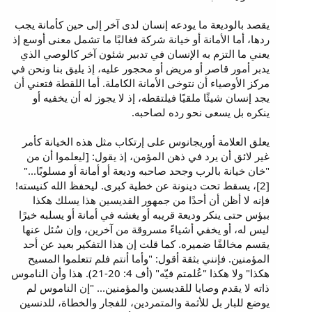
يقصد بالوديعة ما يودعه إنسان لدى آخر إلى حين كأمانة يجب
ردها، أما الأمانة أو خيانة شركة فغالبًا ما تشمل معنى أوسع إذ
يعني ما التزم به الإنسان في تدبير شئون آخر كالوصي الذي
يدبر أمور قاصر أو مريض أو محجور عليه، إذ يليق بنا ونحن في
مركز الأوصياء أن نتوخى الأمانة الكاملة. أما اللقطة فتعني أن
يجد إنسان شيئًا ملقيًا فيلتقطه، إذ لا يجوز له أن يخفيه أو
ينكره بل يسعى نحو رده لصاحبه.
يعلق العلامة أوريجانوس على إرتكاب مثل هذه الخيانة كأمر
غير لائق أن يرد في ذهن المؤمن، إذ يقول: [ليعلموا أن من
"خان خيانة بالرب وجحد صاحبه وديعة أو أمانة أو مسلوبًا..."
[2]، يسقط تحت دينونة عن خطية كبرى. ليحفظ الله كنيسته!
فإنه لا أظن أن أحدًا من جمهور القديسين هذا يسلك هكذا
ببؤس حتى ينكر وديعة قريبه أو يغشه في أمانة أو يسلبه خيرًا
ليس له، أو يخفي أشياءً مسروقة من آخرين، وإن سُئل عنها
يقسم مخالفًا ضميره. كما قلت إن هذا التفكير بعيد عن أحد
المؤمنين. فإنني بثقة أقول: "وأما أنتم فلم تتعلموا المسيح
هكذا" ولا هكذا "عُلمتم فيّه" (أف 4: 20-21). هذا وأن الناموس
ذاته لا يقدم وصايا للقديسين والمؤمنين... "إن الناموس لم
يوضع للبار بل للأثمة والمتمردين، للفجار والخطاة، للدنسين