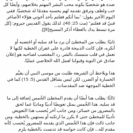
ضده هو شخصيًا بكونه محب البشر المهتم بخلاصهم، وأيضًا كل
حب ولطف وترفق نقدمه لهم يحسبه مقدمًا له شخصيًا. ففي
اليوم الأخير يقول: "بما أنكم فعلتم بأحد أخوتي هؤلاء الأصاغر
فبيّ قد فعلتم" (مت 25: 40). لذلك يقول القديس جيروم: [كل
مرة تبسط يدك بالعطاء أذكر المسيح[8]].
ثانيًا: يطلب من المخطئ أن يرد ما قد سلبه أو اغتصبه أو
أنكره، فإن كانت الذبيحة قادرة على غفران الخطية لكنها لا
تعمل في قلب متمسك بالشر. رد المغتصب لصاحبه هو إعلان
صادق عن التوبة وقبولنا لعمل الله الخلاصي عمليًا.
هذا ويلاحظ أن الشريعة طلبت من موسى النبي أن يقيِّم
الخسارة أو الضرر، لكن ليس بشاقل القدس (5: 15) كما في
الخطية الموجهة ضد المقدسات...
ثالثًا: يطلب هنا أيضًا أن يقدم المخطئ الخُمس إضافة إلى ما
قد سلبه. هذا الخُمس يمثل تعويضًا أدبيًا وماديًا عما لحق
بالمضرور من خسائر، ومن جانب آخر يُحسب هذا التعويض
تأديبًا للمخطئ حتى لا يكرر ما ارتكبه أو يستهين بالخطية. ومن
جانب ثالث فإن هذا الخُمس الذي يقدمه للمضرور يُحسب كأنه
مقدم لله... فإن كانت حواسه قد تدنست بالخطية يلزم