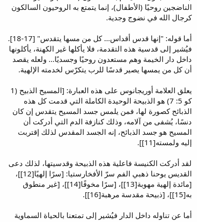
الناضجين روحيًا (الأطفال)، إنما يتمتع به الروحيون السالكون
كرجال الله في نضوج وجدية.
أما قوله: "إنها قدس أقداس... كل من مسها يتقدس" [17-18].
فيُشير إلى قدسية هذه التقدمة، فلا يأكلها غير الكهنة، يأكلونها
داخل دار الخيمة وهم مستعدون روحيًا وجسديًا... ولعله يقصد
أن كل من يمسها يصير قدسًا للرب يتكرّس لخدمته الإلهية.
يعلق العلامة أوريجانوس على هذه العبارة: [المسيح الذبيح (1
كو 5: 7) هو الذبيحة الوحيدة الكاملة التي قدمت كل هذه
الذبائح كصورة لها، فمن يلمس جسد المسيح يتقدس إن كان
دنسًا، يُشفى من آلامه، وذلك كنازفة الدم التي أدركت أن
المسيح هو جسد الذبائح، إنه الجسد المقدس لذلك إقتربت
إليه ولمسته[11]].
لقد أدركت الكنيسة فاعلية هذه الذبيحة وقدسيتها، لذلك دعى
القديس يوحنا ذهبي الفم سرّ الأفخارستيا: [سرًا إلهيًا[12]]،
[مائدة إلهية مهوبة[13]]، [سرًا مخوفًا[14]]، [غير منطوق
به[15]]، [ذبيحة مقدسة مرهبة[16]].
أما عن تناوله داخل الدار فيُشير إلى تمتعنا بالحياة السماوية