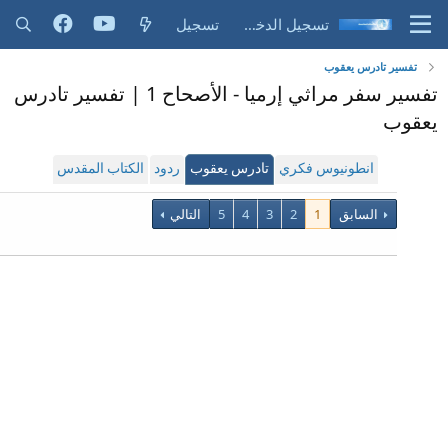
تسجيل الدخول
تسجيل
تفسير تادرس يعقوب
تفسير سفر مراثي إرميا - الأصحاح 1 | تفسير تادرس
يعقوب
انطونيوس فكري
تادرس يعقوب
ردود
الكتاب المقدس
السابق
1
2
3
4
5
التالي