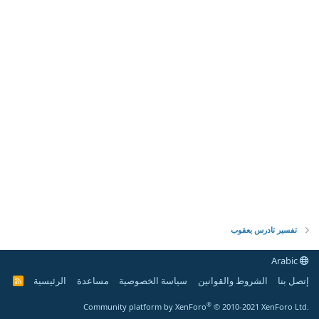
تفسير تادرس يعقوب
Arabic
إتصل بنا
الشروط والقوانين
سياسة الخصوصية
مساعدة
الرئيسية
R
S
S
®
Community platform by XenForo
© 2010-2021 XenForo Ltd.