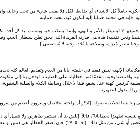
بكونه حاملاً كل الأشياء، أي ضابط الكل فلا يفلت شيء من تحت رعايته واهت
إليه، فإنه في محبته حملنا إليه لنكون فيه، تحت حمايته.
جميعها لا ليسيطر بالأمر والنهي، وإنما ليسكب حبه ويمسك بيد كل أحد، لكي
يقتنينا ونحن نقتنيه! هذه هي قدرته الفريدة التي بحق تعلن سلطان الحب وق
 وحنانه غير مُدرَك، وصلاحه يا يُحَد، وحبه لا يُستقصى.]
كانياته الإلهية ليس فقط في خلقته إيانا من العدم وتقديم العالم كله لخدم
نا واقتنصنا بحبه، مقدمًا ثمن خطايانا على الصليب، ليدخل بنا إلى ملكوت م
عظمة كرئيس كهنة عنا، يشفع فينا لا خلال وساطة الكلام والطلبة الشفوية، و
س المبذول لتطهيرنا.
لى رعايته الخلاصية بقوله: [اذكر أن راحته بخلاصك وسروره أعظم من سر
نفسه تطهيرًا لخطايانا"، قائلاً: [يليق بنا أن نستمر طاهرين ولا نتقبل أي
خطايا هي دنس أو غضن، أقصد حتى كلمة الانتهار أو الشتيمة أو الكلمة الباطلة.]