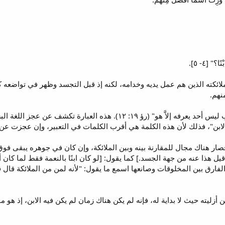
؟" [٤- ٥].
لائكته الذين هم عمل يديه وخدامه، لكنه إذ قبل التجسد وظهر في تواضعه كو
نهم.
جاء في سفر الرؤيا: "له اسم مكتوب ليس أحد يعرفه إلاَّ هو" (رؤ ١٩:
الابن"، فذلك لأن هذه الكلمة هي أقرب الكلمات في التعبير، وإن عجزت عن ا
 فصار هناك مجال للمقارنة بينه وبين الملائكة، وإن كان في جوهره يبقى فوق
ل هذا عنه من جهة الجسد.] كما يقول: [لو كان ابنًا بالنعمة فقط لما كان 
الفارق بين المخلوقات وصانعها اسمع ما يقول: "لأنه لمن من الملائكة قال قط أ
 عن أزليته حيث لا بداية له، فإنه لم يكن هناك زمان لم يكن فيه الابن، إذ هو 