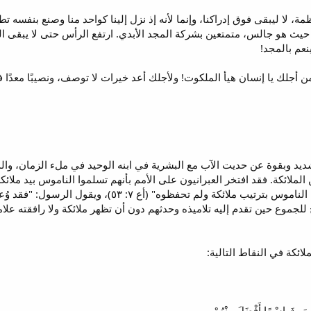
 لا ليبقى فوق إدراكنا، وإنما لأنه إذ نزل إلينا كواحد منا وصنع بنفسه تط
 حيث هو جالس، متمتعين بشركة المجد الأبدي. ارتفع الرأس حتى لا يبقى ا
نعم بالمجد!
 أجلك يا إنسان هيأ الملكوت! ولأجلك أعد خيرات لا توصف، ونصيبًا معدًا في ا
بقوة عن حديت الآب مع البشرية في ابنه الوحيد في ملء الزمان، والذي لا ي
 الملائكة. فقد افتخر العبرانيون على الأمم بأنهم تسلموا الناموس بيد ملائكةٍ.
 للجموع حين تقدم إليه تلاميذه وحدثهم دون أن تظهر ملائكة ولا رافقته ع
ائكة في النقاط التالية:
َا وَرِثَ اسْمًا أَفْضَلَ مِنْهُمْ.