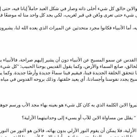
الابن خالق كل شيء أخلى ذاته وصار في شكل العبد حاملاً إيانا فيه، حتى 
 كل شيء حتى تعرى ودُفن في قبر لغريب، لكي يجد كل واحد منا له موضعًا في
يه، أما الأنبياء فكانوا مجرد متحدثين عن الميراث الذي يعده الله لنا، يشير
لقدس عن سمو المسيح عن الأنبياء دون أن يشير إليهم صراحة، فالأنبياء بشر 
ضًا تتحقق الخلقة الجديدة فينا، فيقيم فينا سماءً جديدة وأرضًا جديدة. وك
يح يجدد نفوسنا وأجسادنا، أي يعيد خلقتها، وذلك بروحه القدوس في مياه ا
وا الابن الكلمة الذي به كان كل شيء هو بعينه بهاء مجد الأب ورسم جوهره، 
 يقلل من مساواة الابن للآب أو يسيء إلى وحدانيتهما الأزلية؟
لأزلية، فلا يمكن أن يقوم النور الأزلي بدون بهائه، فالابن هو النور من النور
ذا الذي تجرد من العقل حتى يشك في أزلية الابن؟ لأنه من ذا الذي يرى نورً