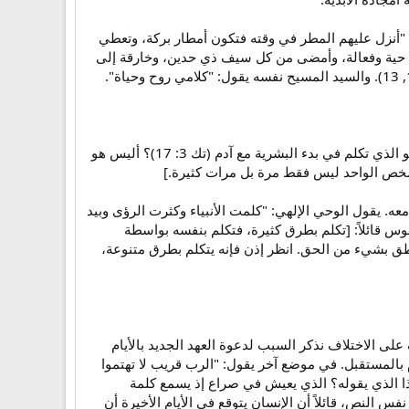
ض: "أنزل عليهم المطر في وقته فتكون أمطار بركة، وتعطي
ي نفس الرسالة: "لأن كلمة الله حية وفعالة، وأمضى من كل سيف ذي حدين، وخارقة إلى
منذ بدء الخليقة الإنسان والله في حبه يتحرك نحونا ليتكلم معنا، وكما يقول القديس أغسطينوس: [أليس الله هو الذي تكلم في بدء البشرية مع آدم (تك 3: 17)؟ أليس هو
شخص الواحد ليس فقط مرة بل مرات كثيرة.]
معه. يقول الوحي الإلهي: "كلمت الأنبياء وكثرت الرؤى وبيد
: "إله الآلهة تكلم" (مز 50 (49): 1). ويعلق القديس أغسطينوس قائلاً: [تكلم بطرق كثيرة، فتكلم بنفسه بواسطة
ننطق بشيء من الحق. انظر إذن فإنه يتكلم بطرق متنوعة،
ف على الاختلاف نذكر السبب لدعوة العهد الجديد بالأيام
ام بالمستقبل. في موضع آخر يقول: "الرب قريب لا تهتموا
 كان حين آمنًا" (رو 13: 11)، هكذا هنا أيضًا. إذن، ما هذا الذي يقوله؟ الذي يعيش في صراع إذ يسمع كلمة
فس النص، قائلاً أن الإنسان يتوقع في الأيام الأخيرة أن