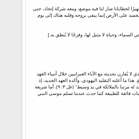
هيرًا لخطايانا صار لنا فيه موضع، ومعه شركة إتحاد، حتى
لجسد على الأرض إنما يبقى بروحه وقلبه هناك إلى يوم
لسماء، وحياة لا مثيل لها، وفرحًا لا يُنطق به.]
ُقارن بحديثه مع الآباء العبرانيين خلال أنبياء العهد
 هذا ما أعلنه التقليد اليهودي، وأكده العهد الجديد، إذ
يقول الشماس اسطفانوس: "أخذتم الناموس بترتيب ملائكة ولم تحفظوه" (أع ٧: ٥٣)، ويقول الرسول: "فقد وُعد له مرتبا بالملائكة في يد وسيط" (غل ٣: ٩). أما شريعة
لامات فائقة للطبيعة كما حدث عندما تسلم موسى النبي