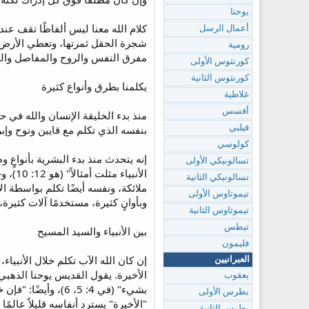
يوحنا
كلام الله معنا ليس ألفاظًا تقف عند
أعمال الرسل
رومية
مفرق النفس والروح والمفاصل والمخاخ، ومميزة أفكار ال
كورنثوس الأولى
كورنثوس الثانية
يكلمنا بطرق وأنواع كثيرة
غلاطية
أفسس
بنفسه الذي تكلم مع قايين ونوح و
فيلبي
كولوسي
إنه يتحدث منذ بدء البشرية بأنواعٍ 
تسالونيكي الأولى
تسالونيكي الثانية
ملائكة، ونفسه أيضًا تكلم بواسطة ا
تيموثاوس الأولى
وبأوانٍ كثيرة، مستخدمًا آلات كثيرة
تيموثاوس الثانية
تيطس
بين الأنبياء والسيد المسيح
فليمون
إن كان الله الآب تكلم خلال الأنبياء
العبرانيين
الأخيرة. يقول القديس يوحنا الذهبي 
يعقوب
بطرس الأولى
"الأخيرة" يسترد أنفاسه قليلاً عالمً
بطرس الثانية