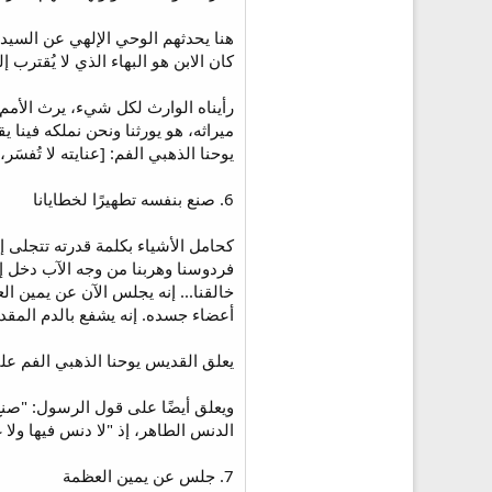
هنا يحدثهم الوحي الإلهي عن السيد 
كان الابن هو البهاء الذي لا يُقترب 
رأيناه الوارث لكل شيء، يرث الأمم 
ميراثه، هو يورثنا ونحن نملكه فينا 
يوحنا الذهبي الفم: [عنايته لا تُفسَر،
6. صنع بنفسه تطهيرًا لخطايانا
كحامل الأشياء بكلمة قدرته تتجلى إم
فردوسنا وهربنا من وجه الآب دخل إلي
خالقنا... إنه يجلس الآن عن يمين ال
أعضاء جسده. إنه يشفع بالدم المقد
يعلق القديس يوحنا الذهبي الفم ع
ويعلق أيضًا على قول الرسول: "صنع ب
الدنس الطاهر، إذ "لا دنس فيها ولا غضن أو شيء من مثل ذلك" (أف ٥: ٢٧). فإن أصغر ال
7. جلس عن يمين العظمة