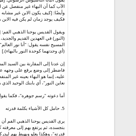
الآب كما أن البهاء غير منفصل عن ال
فكيف يوجد زمان لم يكن فيه الابن ه
ويقول القديس يوحنا الذهبي الفم: [لا
(أي وحدتهما كوحدة النور بالبهاء).]
إن عدنا إلى المقارنة بين السيد ال
فاضطر إلى وضع برقع على وجهه عند ا
عليه، إنما هو البهاء بعينه غير ال
نعاين النور"، أي بابنك الوحيد الذي
أما دعوته "رسم جوهره"، فكما يقو
5. حامل كل الأشياء بكلمة قدرته
يرى القديس يوحنا الذهبي الفم أن ا
بتجسده، ثم يرتفع بهم إلى معرفته كخ
قدرته"، وهكذا يعلو ويهبط بهم ليدر