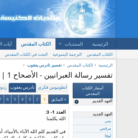
الرئيسية
المنتديات
الكتاب المقدس
آيات ا
الكتاب المقدس
الترجمة اليسوعية
البحث في الكتاب المقدس
الرئيسية
الكتاب المقدس
تفسير تادرس يعقوب
تفسير رسالة العبرانيين - الأصحاح 1 | تفسير تادرس يعقوب
أسفار الكتاب
انطونيوس فكري
تادرس يعقوب
ردود
المقدس
السابق
1
2
3
4
5
6
7
العهد القديم
العدد 1- 3
:
العهد الجديد
الله يكلمنا
متى
مرقس
في القديم كلم الله الآباء بالأنبياء،
لوقا
وإن كان مطلقًا فوق كل إدراك لكنه لي