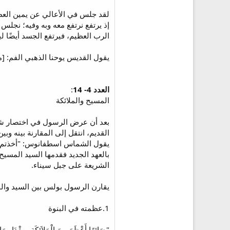
لقد جلس في الأعالي عن يمين العظمة،
إذ يرتفع نرتفع معه وبه وفيه؛ نجلس
الرب العظيم، فيرتفع الجسد أيضًا لي
يقول القديس يوحنا الذهبي الفم: [من
العدد 4- 14
:
المسيح والملائكة
بعد أن عرض الرسول في اختصار شديد و
القديم، انتقل إلى المقارنة بينه وبين
بالعهد الجديد فقدمها السيد المسيح
الشريعة على جبل سيناء.
يقارن الرسول بولس بين السيد والمل
1.عظمته في البنوة
"صَائِرًا أَعْظَمَ مِنَ الْمَلاَئِكَةِ بِمِقْدَارِ م