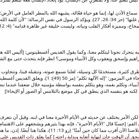
 سماع الأذن لها، إنما هو حياة فعّالة، يشبهه الله بالمطر العامل في الأر
شجرة الحقل ثمرتها، وتعطي الأرض غلتها" (حز 34: 26، 27). ويؤكد الرسول ف
قلب ونياته. وليست خليقة غير ظاهرة قدامه" (4: 12, 13). والسيد المسيح نفسه يقول: "كلامي روح وحياة".
إبراهيم وإسحق ويعقوب وكل الأنبياء وموسى؟ انظر فإنه يتحدث حتى مع ال
وطرق كثيرة، مستخدمًا كل وسيلة، لعلنا نسمع صوته، ونتقبله فينا، ونتجاوب 
الأنبياء مثلت أمثالاً" (هو 12: 10)، وجاء في المزمور
لأنبياء، وتكلم بفمه، وهو يتكلم بنفسه بواسطة مؤمنيه خلال ضعفنا عندما 
، لكنه هو بنفسه الذي ينطق في كل موضع بالتلامس أو الصور أو الإيحاء!]
، لكن الأمر يختلف عن حديثه في الأيام الأخيرة معنا في ابنه. وقبل أن نتعر
الفم: [حسنًا قال "الأيام الأخيرة"، فإنه بهذا يثيرهم ويشجعهم على الاهتم
بشيء" (في 4: 5، 6)، وأيضًا: "فإن خلاصنا الآن أقرب مما
ا بحق أن الوقت حان لنهاية أتعابه وبداية راحته.] كما يعلق ذات القديس على ن