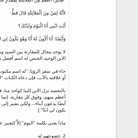
لأَنَّهُ لِمَنْ مِنَ الْمَلاَئِكَةِ قَالَ قَطُّ:
أَنْتَ ابْنِي أَنَا الْيَوْمَ وَلَدْتُكَ؟
وَأَيْضًا: أَنَا أَكُونُ لَهُ أَبًا وَهُوَ يَكُونُ لِيَ ابْنًا
لا يوجد مجال للمقارنة بين السيد وم
الابن الوحيد الجنس له اسم أفضل م
أو علاقته بالآب، فإن دعاه الكتاب "
بالتجسد نزل الابن إلينا كواحد منا،
أعظم منهم، وفوق كل مقارنة، إنما قي
أيضًا يدعون أبناء... ولكي يشير إلى 
يكون لي ابنًا".]
ماذا يعني بكلمة "اليوم" إلاَّ كتعبير
2. خضوعهم له