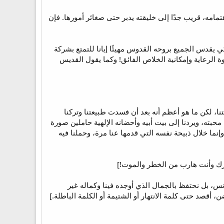
مامه، قريب جدًا إلى خليقته يدبر حتى صغائر أمورها. فإن
 يقدس الجميع بروحه القدوس مهيئًا إيانا للتمتع بشركة
وة الرعاية وإمكانية الخلاص الفائق! وكما يقول القديس
تنا، لكن ما هو أعظم أنه بعد أن فسدت طبيعتنا وتركنا
حبته، ويردنا إلى بيت أبيه وأحضانه الإلهية حاملين صورة
إنما خلال ذبيحة نفسه التي قدمها عنا مرة، وحملنا فيه
ورك وأنت هارب من الخطر والموت!]
 دنس، بل نحتفظ بالجمال الذي أوجده فينا وكماله غير