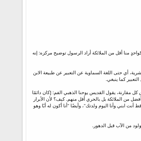
احدٍ منا أقل من الملائكة أراد الرسول توضيح مركزه: إنه
 ١٢). هذه العبارة تكشف عن عجز اللغة البشرية، أي حتى اللغة السماوية عن التعبير عن طبيعة الابن
لتعبير كما ينبغي.
 كل مقارنة، يقول القديس يوحنا الذهبي الفم: [كان دائمًا
أفضل من الملائكة بل بالحري أقل منهم. كيف؟ لأن الأبرار
نت ابني وأنا اليوم ولدتك"، وأيضًا "أنا أكون له أبًا وهو
مولود من الآب قبل الدهور.