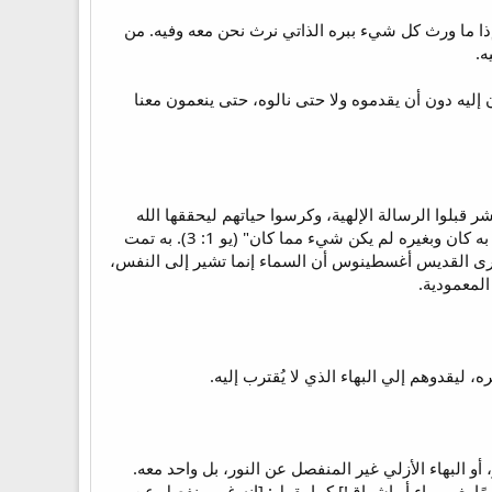
إذا ما ورث كل شيء ببره الذاتي نرث نحن معه وفيه. من
ه.
ون إليه دون أن يقدموه ولا حتى نالوه، حتى ينعمون معنا
قبلوا الرسالة الإلهية، وكرسوا حياتهم ليحققها الله
بواسطتهم. أما السيد المسيح فهو الخالق، صانع السماء والأرض، وكما يقول القديس يوحنا الحبيب: "كل شيء به كان وبغيره لم يكن شيء مما كان" (يو 1: 3). به تمت
ما يرى القديس أغسطينوس أن السماء إنما تشير إلى النفس،
لمعمودية.
ليقدوهم إلي البهاء الذي لا يُقترب إليه.
، أو البهاء الأزلي غير المنفصل عن النور، بل واحد معه.
ا بغير بهاء أو إشراق!] كما يقول: [إنه غير منفصل عن