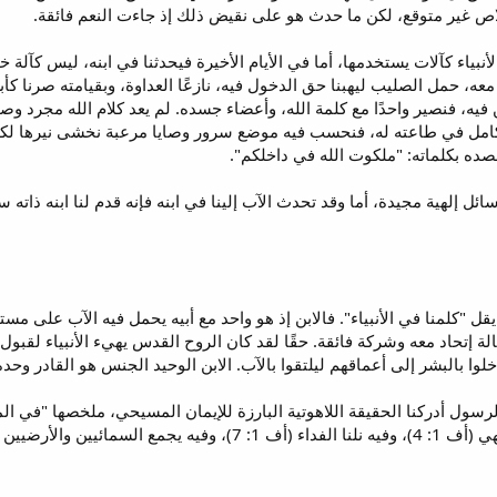
لاص غير متوقع، لكن ما حدث هو على نقيض ذلك إذ جاءت النعم فائقة.
نبياء كآلات يستخدمها، أما في الأيام الأخيرة فيحدثنا في ابنه، ليس كآلة خ
عه، حمل الصليب ليهبنا حق الدخول فيه، نازعًا العداوة، وبقيامته صرنا كأبرارٍ،
فيه، فنصير واحدًا مع كلمة الله، وأعضاء جسده. لم يعد كلام الله مجرد وصايا
امل في طاعته له، فنحسب فيه موضع سرور وصايا مرعبة نخشى نيرها لكنها ص
قصده بكلماته: "ملكوت الله في داخلكم".
سائل إلهية مجيدة، أما وقد تحدث الآب إلينا في ابنه فإنه قدم لنا ابنه ذاته 
قل "كلمنا في الأنبياء". فالابن إذ هو واحد مع أبيه يحمل فيه الآب على مست
ة إتحاد معه وشركة فائقة. حقًا لقد كان الروح القدس يهيء الأنبياء لقبول ا
وا بالبشر إلى أعماقهم ليلتقوا بالآب. الابن الوحيد الجنس هو القادر وحده أ
سول أدركنا الحقيقة اللاهوتية البارزة للإيمان المسيحي، ملخصها "في المسي