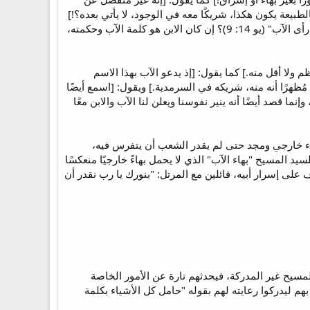
لطبيعة يكون هكذا، شريكًا معه في الوجود، لا يأتي بعده؟!]
وأيضًا: [كيف يكون الابن غير مشابه للآب في الجوهر، وهو صورة الآب الكاملة وبهاؤه، والقائل: "الذي رآني فقد رأى الآب" (يو 14: 9)؟ إن كان الابن هو كلمة الآب وحكمته،
م ولا أقل منه.] كما يقول: [إذ يدعو الآب بهذا الاسم
الاسم أيضًا (يو 12: 46)، لذا دعاه بولس أيضًا "بهاء" مُظهرًا أنه منه، شريكه في السرمدية.] ويقول: [اسمع أيضًا
؛ لا يعني هذا فقط، وإنما قصد أيضًا أنه ينير نفوسنا ويعلن لنا الآب والابن معًا
بهاء خارجي ومجد حتى لم يقدر الشعب أن يتفرس فيه،
 المسيح "بهاء الآب" الذي لا يحمل بهاءً خارجيًا منعكسًا
على إسرار أبيه، قائلين مع المرتل: "بنورك يا رب نقدر أن
مسيح غير المدركة، فيحدثهم تارة عن الأمور الخاصة
بهم ليدركوا رعايته لهم بقوله "حامل كل الأشياء بكلمة