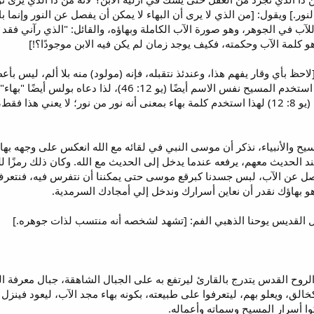
نور.] ويقول: [من الذي لا يرى أن البهاء لا يمكن أن يفصل عن النور وإنما با
و كلمة الآب وحكمته، فكيف يوجد زمان لم يكن فيه الابن موجودًا؟!]
حظ بأي وقار يفهم هذا، وعندئذ نتقبله، فإنه (مولود) منه بلا ألم، ليس بأعظ
(النور) في العهدين القديم والجديد، استخدم المسيح نفس 
المسيح نفسه يقول: "أنا نور العالم" (يو 8: 12) لهذا استخدم كلمة بهاء بمعنى أنه نور من نور
مسيح والأنبياء، نذكر أن موسى النبي في لقائه مع الله انعكس على وجهه 
لحديث معهم، يرفعه عندما يدخل إلى الحديث مع الله. وكان ذلك رمزًا للسيد
منفصل عن الآب، لبس جسدنا كبرقع موسى حتى يمكننا أن نتفرس فيه، فنتعرف 
 هو بهاؤك نقدر أن نعاين أسرارك وندخل إلي أمجادك السرمدية.
ل القديس يوحنا الذهبي الفم: [تشهد لشخصه أنه منتسب لذات جوهره.]
لروح القدس يتدرج بالقارئ ليرتفع به على الجبال الشاهقة، جبال معرفة ال
الق، ويعلو بهم، ليتعرفوا على طبيعته، بكونه بهاء مجد الآب، ليعود فينزل 
كوا أسرار المسيح وسماته وأعماله.