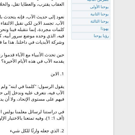
العقاب يقترب، والعطايا تقل، والخ
يوحنا الأولى
يوحنا الثانية
نعود إلى حديث الآب، فإنه يتحدث بالأ
يوحنا الثالثة
الآب. تجسد الابن لكي نقبل الالتقاء م
كلمات مجردة، إنما نتقبله فينا ونحن 
يهوذا
فيه، الذي وحده موضع سرور أبيه، ك
رؤيا يوحنا
وشركة الأبديات في داخلنا. هذا ما 
حين تحدث الأنبياء مع الآباء قدموا ر
يقدمه الآب في هذه الأيام الأخيرة؟
1. الابن
يقول الرسول: "كلمنا في ابنه" ولم ي
الآب فيه، نتعرف عليه وندخل إلى حال
فيهم على مستوى الإتحاد، ولا أن يدخل
في دراستنا لرسائل معلمنا بولس الر
(أف 1: 1)، وفيه تمتعنا بالاختيار الإلهي (أف 1: 4)، وفيه نلنا الفداء (أف 1: 7)، وفيه يجمع السمائيين والأرضيين (أف 1: 10)، وفيه نستغنى في كل شيء (1 كو 1: 5) الخ.
2. الذي جعله وارثًا للكل شيء