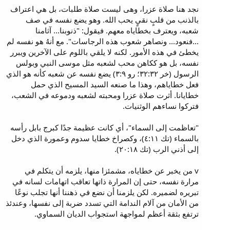
نجد هنا صلاة عزرا، وهى ليست صلاة طلبات، بل هي اعتراف
بالذنب من قلبٍ نقيٍ يحب الله. وهو يضع نفسه في صف
شعبه، ويعترف بخطاياه معهم. فيقول: "ذنوبنا... آثامنا
...فنعود... ونصاهر شعوب هذه الرجاسات". مع أنهُ هو نفسه لم
يخطئ في هذه الأمور. لكنه لا يلقي باللوم على الآخرين ويبرر
نفسه، بل هو ككاهن محب لشعبه مثل موسى النبي وبولس
الرسول (خر ٣٢:٣٢؛ رو ٣:٩) يضع نفسه عن شعبه كأنه هو الذي
فعل خطاياهم، وهذا ما صنعه السيد المسيح الذي حمل
خطايانا. أثرت صلاة عزرا ومحبته لشعبه ودموعه في الشعب،
فتركوا نساءهم الوثنيات.
"تعاظمت إلى السماء"، أي كانت عظيمة جدًا كبرج بابل رأسه
بالسماء (تك ٤:١١)، وكصراخ خطايا سدوم وعمورة الذي دخل
إلى أذني الرب (تك ٢٠:١٨).
v من يخبر عن خطاياه، مشمئزا منها، يلزمه أن يتكلم في
مرارة نفسه، حتى إن المرارة ذاتها تعاقب اتهامات لسانه في
تبريره لضميره. لكن يلزمنا أن نضع في ذهننا أنها تجلب نوعًا
من الأمان من آلام الندامة التي تسدد ضربة إلى نفسها، وعندئذ
ترتفع بثقة أعظم لمواجهة استجواب الديان السماوي.