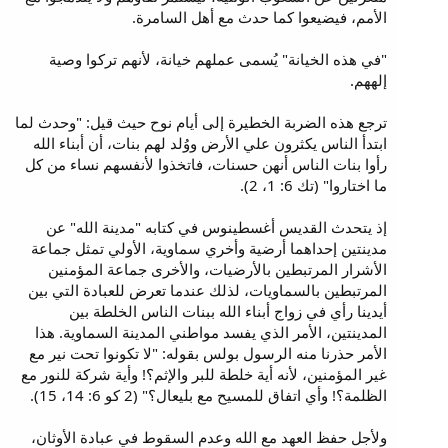
الأمم، فيضيعوا كما حدث مع أهل السامرة.
"في هذه الخيانة" يُسمى عملهم خيانة، لأنهم تركوا وصية
إلههم.
ترجع هذه الضربة الخطيرة إلى أيام نوح حيث قيل: "وحدث لما
ابتدأ الناس يكثرون علي الأرض ووُلد لهم بنات، أن أبناء الله
رأوا بنات الناس أنهن حسنات، فاتخذوا لأنفسهم نساء من كل
ما اختاروا" (تك 6: 1، 2).
إذ يتحدث القديس أغسطينوس في كتابه "مدينة الله" عن
مدينتين إحداهما أرضية وأخري سماوية، الأولي تمثل جماعة
الأشرار المرتبطين بالأرضيات، والأخرى جماعة المؤمنين
المرتبطين بالسماويات، لذلك عندما تعرض للعبادة التي بين
أيدينا رأي في زواج أبناء الله ببنات الناس الخلطة بين
المدينتين، الأمر الذي يفسد مواطني المدينة السماوية. هذا
الأمر حذرنا منه الرسول بولس بقوله: "لا تكونوا تحت نير مع
غير المؤمنين، لأنه أية خلطة للبر والإثم؟‍! وأية شركة للنور مع
الظلمة؟‍! وأي اتفاق للمسيح مع بليعال؟‍" (2 كو 6: 14، 15).
ولأجل حفظ العهد مع الله وعدم السقوط في عبادة الأوثان،