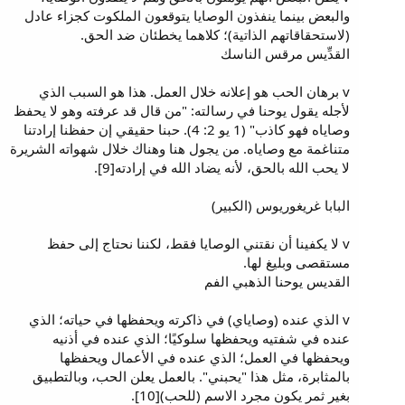
والبعض بينما ينفذون الوصايا يتوقعون الملكوت كجزاء عادل
(لاستحقاقاتهم الذاتية)؛ كلاهما يخطئان ضد الحق.
القدِّيس مرقس الناسك
v برهان الحب هو إعلانه خلال العمل. هذا هو السبب الذي
لأجله يقول يوحنا في رسالته: "من قال قد عرفته وهو لا يحفظ
وصاياه فهو كاذب" (1 يو 2: 4). حبنا حقيقي إن حفظنا إرادتنا
متناغمة مع وصاياه. من يجول هنا وهناك خلال شهواته الشريرة
لا يحب الله بالحق، لأنه يضاد الله في إرادته[9].
البابا غريغوريوس (الكبير)
v لا يكفينا أن نقتني الوصايا فقط، لكننا نحتاج إلى حفظ
مستقصى وبليغ لها.
القديس يوحنا الذهبي الفم
v الذي عنده (وصاياي) في ذاكرته ويحفظها في حياته؛ الذي
عنده في شفتيه ويحفظها سلوكيًا؛ الذي عنده في أذنيه
ويحفظها في العمل؛ الذي عنده في الأعمال ويحفظها
بالمثابرة، مثل هذا "يحبني". بالعمل يعلن الحب، وبالتطبيق
بغير ثمر يكون مجرد الاسم (للحب)[10].