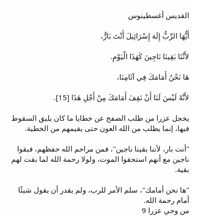
القديس أغسطينوس
أَيُّهَا الرَّبُّ إِلَهَ إِسْرَائِيلَ أَنْتَ بَارٌّ،
لأَنَّنَا بَقِينَا نَاجِينَ كَهَذَا الْيَوْمِ.
هَا نَحْنُ أَمَامَكَ فِي آثَامِنَا،
لأَنَّهُ لَيْسَ لَنَا أَنْ نَقِفَ أَمَامَكَ مِنْ أَجْلِ هَذَا [15].
يخجل عزرا من طلب الصفح عن خطايا ما كان يليق السقوط
فيها، إنما يطلب من الله العون حتى يقيمهم من الخطية.
"أنت بار، لأننا بقينا ناجين"، فمن مراحم الله حفظهم، فبقوا
ناجين مع أنهم استحقوا الموت، ولولا رحمة الله لما بقت لهم
بقية.
"ها نحن أمامك"، سلم الأمر للرب، ولم يقدر أن يقول شيئًا
أمام رحمة الله.
من وحي عزرا 9