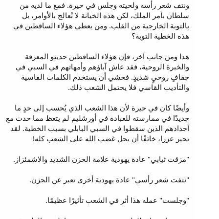
ونتف شعر رأسه ولحيته وجلس في حيرة. فمع ما لديه من
سلطان بأمر الملك، لكن هذه الخيانة لا تُعالج بالأوامر، بل
بالتوبة الخارجية من القلب. ومن يعطي هؤلاء الساقطين في
هذه الخطية التوبة؟
هذا ومن جانب آخر، فإن هؤلاء الساقطين حديثو المعرفة
والخبرة الروحية، فقد عاش آباؤهم وأمهاتهم في السبي في
جفافٍ روحيٍ شديدٍ. فخشي أن يستخدم الكلمات القاسية
والتأديب القاسي فلا يحتمل الشعب ذلك.
وأيضًا كان في حيرة لأن هذا الشعب الذي يُحسب إلى حدٍ ما
جديدًا في ممارسته للعبادة في أورشليم لم يتعظ مما حدث مع
أجدادهم الذين سقطوا في السبي البابلي بسبب الخطية. لقد
تحير عزرا، خائفًا أن يحل غضب الله على الشعب كله!
"مزقت ثيابي" عادة يهودية علامة الحزن الشديد والاشمئزاز.
"نتفت شعر رأسي" عادة يهودية أخرى تعبر عن الحزن.
"وجلست" عمله هذا أثر في الشعب تأثيرًا عظيمًا.