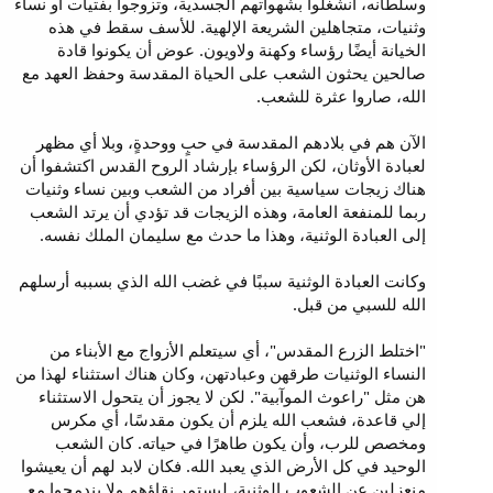
وسلطانه، انشغلوا بشهواتهم الجسدية، وتزوجوا بفتيات أو نساء
وثنيات، متجاهلين الشريعة الإلهية. للأسف سقط في هذه
الخيانة أيضًا رؤساء وكهنة ولاويون. عوض أن يكونوا قادة
صالحين يحثون الشعب على الحياة المقدسة وحفظ العهد مع
الله، صاروا عثرة للشعب.
الآن هم في بلادهم المقدسة في حبٍ ووحدةٍ، وبلا أي مظهر
لعبادة الأوثان، لكن الرؤساء بإرشاد الروح القدس اكتشفوا أن
هناك زيجات سياسية بين أفراد من الشعب وبين نساء وثنيات
ربما للمنفعة العامة، وهذه الزيجات قد تؤدي أن يرتد الشعب
إلى العبادة الوثنية، وهذا ما حدث مع سليمان الملك نفسه.
وكانت العبادة الوثنية سببًا في غضب الله الذي بسببه أرسلهم
الله للسبي من قبل.
"اختلط الزرع المقدس"، أي سيتعلم الأزواج مع الأبناء من
النساء الوثنيات طرقهن وعبادتهن، وكان هناك استثناء لهذا من
هن مثل "راعوث الموآبية". لكن لا يجوز أن يتحول الاستثناء
إلي قاعدة، فشعب الله يلزم أن يكون مقدسًا، أي مكرس
ومخصص للرب، وأن يكون طاهرًا في حياته. كان الشعب
الوحيد في كل الأرض الذي يعبد الله. فكان لابد لهم أن يعيشوا
منعزلين عن الشعوب الوثنية، ليستمر نقاؤهم ولا يندمجوا مع