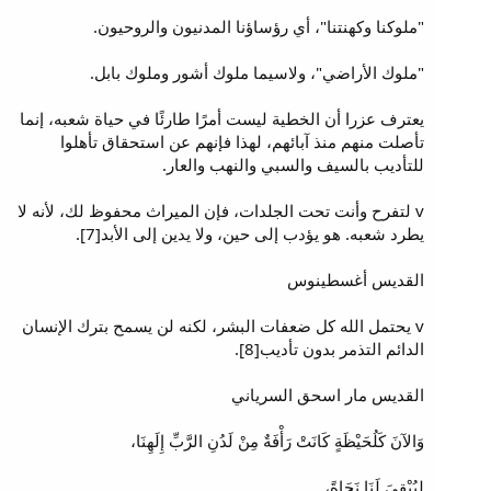
"ملوكنا وكهنتنا"، أي رؤساؤنا المدنيون والروحيون.
"ملوك الأراضي"، ولاسيما ملوك أشور وملوك بابل.
يعترف عزرا أن الخطية ليست أمرًا طارئًا في حياة شعبه، إنما
تأصلت منهم منذ آبائهم، لهذا فإنهم عن استحقاق تأهلوا
للتأديب بالسيف والسبي والنهب والعار.
v لتفرح وأنت تحت الجلدات، فإن الميراث محفوظ لك، لأنه لا
يطرد شعبه. هو يؤدب إلى حين، ولا يدين إلى الأبد[7].
القديس أغسطينوس
v يحتمل الله كل ضعفات البشر، لكنه لن يسمح بترك الإنسان
الدائم التذمر بدون تأديب[8].
القديس مار اسحق السرياني
وَالآنَ كَلُحَيْظَةٍ كَانَتْ رَأْفَةٌ مِنْ لَدُنِ الرَّبِّ إِلَهِنَا،
لِيُبْقِيَ لَنَا نَجَاةً،