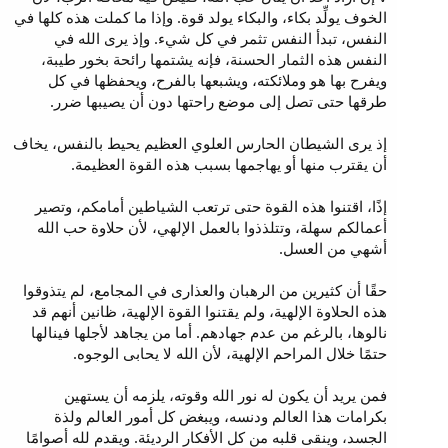
الخوف يولِّد بكاء، والبكاء يولد قوة. وإذا ما كملت هذه كلها في
النفس، تبدأ النفس تثمر في كل شيء. وإذ يرى الله في
النفس هذه الثمار الحسنة، فإنه يشتمها رائحة بخور طيبة،
ويفرح بها هو وملائكته، ويشبعها بالفرح، ويحفظها في كل
طرقها حتى تصل إلى موضع راحتها دون أن يصيبها ضرر.
إذ يرى الشيطان الحارس العلوي العظيم يحيط بالنفس، يخاف
أن يقترب منها أو يهاجمها بسبب هذه القوة العظيمة.
إذًا، اقتنوا هذه القوة حتى ترتعب الشياطين أمامكم، وتصير
أعمالكم سهلة، وتتلذذوا بالعمل الإلهي، لأن حلاوة حب الله
أشهي من العسل.
حقًا أن كثيرين من الرهبان والعذارى في المجامع، لم يتذوقوا
هذه الحلاوة الإلهية، ولم يقتنوا القوة الإلهية، ظانين أنهم قد
نالوها، بالرغم من عدم جهادهم. أما من يجاهد لأجلها فينالها
حتمًا خلال المراحم الإلهية، لأن الله لا يحابى الوجوه.
فمن يريد أن يكون له نور الله وقوته، يلزمه أن يستهين
بكرامات هذا العالم ودنسه، ويبغض كل أمور العالم ولذة
الجسد، وينقى قلبه من كل الأفكار الرديئة. ويقدم لله أصوامًا