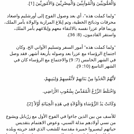
وَالْعَمُّونِيِّينَ وَالْمُوآبِيِّينَ وَالْمِصْرِيِّينَ وَالأَمُورِيِّينَ [1].
"ولما كملت هذه"، أي بعد وصول الفوج إلى أورشليم واصعاد
محرقات وذبائح الخطية، وتم إبلاغ المرازبة والولاة بأمر الملك،
وربما قام عزرا نفسه بالالتقاء معهم وإبلاغهم بأمر الملك،
واستقر القادمون، (8: 36).
"ولما كملت هذه" أمور السفر وتسليم الأواني الخ. وكان
اجتماع الرؤساء مع عزرا بعد وصوله بأربعة أشهر. فقد وصل
في الشهر الخامس (7: 9) والاجتماع مع الرؤساء كان في
الشهر التاسع (10: 9).
لأَنَّهُمُ اتَّخَذُوا مِنْ بَنَاتِهِمْ لأَنْفُسِهِمْ وَلِبَنِيهِمْ،
وَاخْتَلَطَ الزَّرْعُ الْمُقَدَّسُ بِشُعُوبِ الأَرَاضِي.
وَكَانَتْ يَدُ الرُّؤَسَاءِ وَالْوُلاَةِ فِي هَذِهِ الْخِيَانَةِ أَوَّلاً [2].
للأسف من بين الذين جاءوا في الفوج الأول مع زرُبابل ويشوع
من نسي أولادهم مذلة السبي، وعوض الاهتمام بتقديس
حياتهم ليصيروا خميرة مقدسة للشعب الذي فقد حريته وبلده