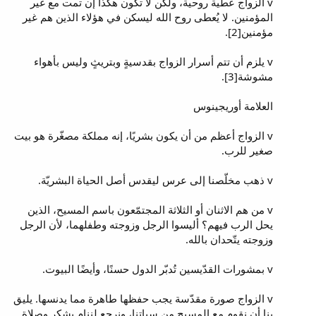
v الزواج عطية روحية، ولكن لا تكون هكذا إن تمت مع غير
المؤمنين. لا يُعطى روح الله ليسكن في هؤلاء الذين هم غير
مؤمنين[2].
v يلزم أن تتم أسرار الزواج بقدسيةٍ وبتريثٍ وليس بأهواء
مشوشة[3].
العلامة أوريجينوس
v الزواج أعظم من أن يكون بشريًا، إنه مملكة مصغّرة هو بيت
صغير للرب.
v ذهب مخلّصنا إلى عرس ليقدس أصل الحياة البشريّة.
v من هم الاثنان أو الثلاثة المجتمّعون باسم المسيح، الذين
يحل الرب فيهم؟ أليسوا الرجل وزوجته وطفلهما، لأن الرجل
وزوجته يتّحدان بالله.
v بمشورات القدّيسين تُدبّر الدول حسنًا، وأيضًا البيوت.
v الزواج صورة مقدّسة يجب حفظها طاهرة مما يدنسها. يليق
بنا أن نقوم مع المسيح من سباتنا، ونرجع لننام بشكر وصلاة.