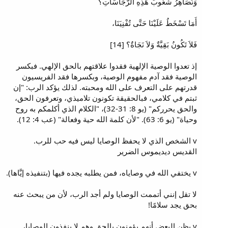
وَنُصَاهِرُ شُعُوبَ هَذِهِ الرَّجَاسَاتِ؟
أَمَا تَسْخَطُ عَلَيْنَا حَتَّى تُفْنِيَنَا،
فَلاَ تَكُونُ بَقِيَّةٌ وَلاَ نَجَاةٌ؟ [14]
إذ تعدوا الوصية الإلهية فقدوا علاقتهم بالحق الإلهي. فبكسر
الوصية فقد آدم مفهوم الوصية، وبكسرها فقد الفريسيون
قدرتهم على التعرف على الله ومحبته. لذلك يؤكد الرب: "إن
ثبتم في كلامي، فبالحقيقة تكونون تلاميذي، وتعرفون الحق،
والحق يحرركم" (يو 8: 31-32)، "الكلام الذي أكلمكم به روح
وحياة" (يو 6: 63). "لأن كلمة الله حية وفعالة" (عب 4: 12).
v الشخص الذي لا يحفظ الوصايا ليس فيه حب للرب.
القديس ديديموس الضرير
v يختفي الله في وصاياه، فمن يطلبه يجده فيها (بتنفيذه إيَّاها).
لا تقل إنني أتممت الوصايا ولم أجد الرب، لأن من يبحث عنه
بحق يجد سلامًا!
v يظن البعض أنهم يؤمنون بالحق وهم لا ينفذون الوصايا،