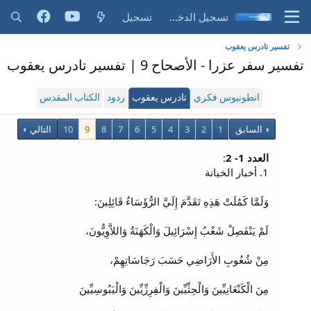
تسجيل الدخول
تسجيل
تفسير تادرس يعقوب
تفسير سفر عزرا - الأصحاح 9 | تفسير تادرس يعقوب
انطونيوس فكري
تادرس يعقوب
ردود
الكتاب المقدس
السابق
1
2
3
4
5
6
7
8
9
10
التالي
العدد 1- 2
:
1. أخبار الخيانة
وَلَمَّا كَمُلَتْ هَذِهِ تَقَدَّمَ إِلَيَّ الرُّؤَسَاءُ قَائِلِينَ:
لَمْ يَنْفَصِلْ شَعْبُ إِسْرَائِيلَ وَالْكَهَنَةُ وَاللاَّوِيُّونَ،
مِنْ شُعُوبِ الأَرَاضِي حَسَبَ رَجَاسَاتِهِمْ،
مِنَ الْكَنْعَانِيِّينَ وَالْحِثِّيِّينَ وَالْفِرِزِّيِّينَ وَالْيَبُوسِيِّينَ