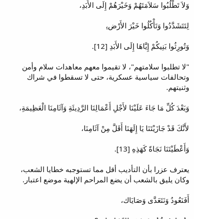
وَلاَ تَطْلُبُوا سَلاَمَتَهُمْ وَخَيْرَهُمْ إِلَى الأَبَدِ،
لِتَتَشَدَّدُوا وَتَأْكُلُوا خَيْرَ الأَرْض،ِ
وَتُورِثُوا بَنِيكُمْ إِيَّاهَا إِلَى الأَبَدِ [12].
"لا تطلبوا سلامتهم"، لا تقيموا معهم معاهدات سلام وأمن
وتحالفات سياسية عسكرية، حتى لا تسقطوا في شراك
وثنيتهم.
وَبَعْدَ كُلِّ مَا جَاءَ عَلَيْنَا لأَجْلِ أَعْمَالِنَا الرَّدِيئَةِ وَآثَامِنَا الْعَظِيمَةِ،
لأَنَّكَ قَدْ جَازَيْتَنَا يَا إِلَهَنَا أَقَلَّ مِنْ آثَامِنَا،
وَأَعْطَيْتَنَا نَجَاةً كَهَذِهِ [13].
يعترف عزرا بأن التأديب أقل مما تستوجبه خطايا الشعب،
وكان يليق بالشعب أن يضع المراحم الإلهية موضع اعتبار.
أَفَنَعُودُ وَنَتَعَدَّى وَصَايَاك،