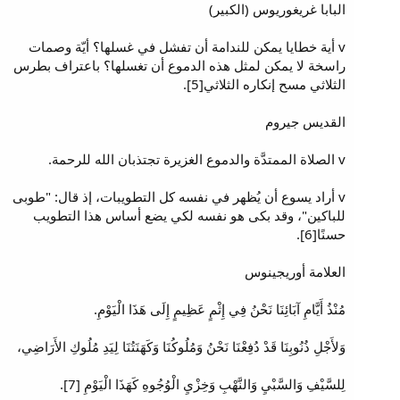
البابا غريغوريوس (الكبير)
v أية خطايا يمكن للندامة أن تفشل في غسلها؟ أيّة وصمات
راسخة لا يمكن لمثل هذه الدموع أن تغسلها؟ باعتراف بطرس
الثلاثي مسح إنكاره الثلاثي[5].
القديس جيروم
v الصلاة الممتدَّة والدموع الغزيرة تجتذبان الله للرحمة.
v أراد يسوع أن يُظهر في نفسه كل التطويبات، إذ قال: "طوبى
للباكين"، وقد بكى هو نفسه لكي يضع أساس هذا التطويب
حسنًا[6].
العلامة أوريجينوس
مُنْذُ أَيَّامِ آبَائِنَا نَحْنُ فِي إِثْمٍ عَظِيمٍ إِلَى هَذَا الْيَوْمِ.
وَلأَجْلِ ذُنُوبِنَا قَدْ دُفِعْنَا نَحْنُ وَمُلُوكُنَا وَكَهَنَتُنَا لِيَدِ مُلُوكِ الأَرَاضِي،
لِلسَّيْفِ وَالسَّبْيِ وَالنَّهْبِ وَخِزْيِ الْوُجُوهِ كَهَذَا الْيَوْمِ [7].