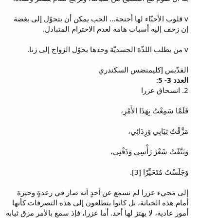
v قلوب الأحبّاء لها أجنحة... الحب يمكن أن يتحوّل إلى بغضة
إن زحف إليه أسباب هامة لعدم الاحترام المتبادل.
v من يطلب اللذّة الجسديّة وحدها يحوّل الزواج إلى زنا.
القدّيس إكليمنضس السكندري
العدد 3- 5
:
2. انسحاق عزرا
فَلَمَّا سَمِعْتُ بِهَذَا الأَمْرِ،
مَزَّقْتُ ثِيَابِي وَرِدَائِي،
وَنَتَّفْتُ شَعْرَ رَأْسِي وَذَقْنِي،
وَجَلَسْتُ مُتَحَيِّرًا [3].
إلى مجيء عزرا لم نسمع عن أحدٍ أنه صار في رعدةٍ وحيرة
أمام هذه الخيانة، بل كانوا يتطلعون إلى هذه التصرفات كأنها
أمور عادية، لا يهتز لها أحد. أما عزرا، فإذ سمع بالأمر مزق ثيابه