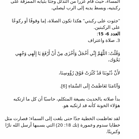
المساء، حيث قام عزرا من التذلل وجثا بثيابه الممزقة على
ركبتيه، وبسط يديه إلى الرب ليصلي.
"جثوت على ركبتي" هكذا تكون الصلاة، إما وقوفًا أو ركوعًا
على الركبتين.
العدد 6- 15
:
3. صلاة واعتراف
وَقُلْتُ: اللَّهُمَّ إِنِّي أَخْجَلُ وَأَخْزَى مِنْ أَنْ أَرْفَعَ يَا إِلَهِي وَجْهِي
نَحْوَك،
لأَنَّ ذُنُوبَنَا قَدْ كَثُرَتْ فَوْقَ رُؤُوسِنَا،
وَآثَامَنَا تَعَاظَمَتْ إِلَى السَّمَاءِ [6].
بدأ صلاته بالحديث بصيغة المتكلم، حاسبًا أن كل ما ارتكبه
هؤلاء الخونة كأنه قد ارتكبه هو.
لقد تعاظمت الخطية جدًا حتى بلغت إلى السماء؛ فصارت مثل
خطايا سدوم وعمورة (تك 18: 20) التي بسببها أرسل الله نارًا
وكبريتًا.