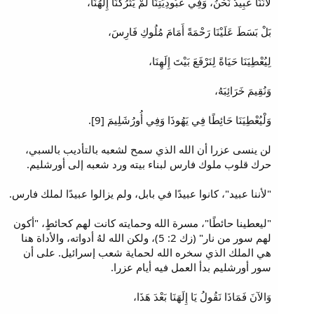
لأَنَّنَا عَبِيدٌ نَحْنُ، وَفِي عُبُودِيَّتِنَا لَمْ يَتْرُكْنَا إِلَهُنَا،
بَلْ بَسَطَ عَلَيْنَا رَحْمَةً أَمَامَ مُلُوكِ فَارِسَ،
لِيُعْطِيَنَا حَيَاةً لِنَرْفَعَ بَيْتَ إِلَهِنَا،
وَنُقِيمَ خَرَائِبَهُ،
وَلْيُعْطِيَنَا حَائِطًا فِي يَهُوذَا وَفِي أُورُشَلِيمَ [9].
لن ينسى عزرا أن الله الذي سمح لشعبه بالتأديب بالسبي،
حرك قلوب ملوك فارس لبناء بيته ورد شعبه إلى أورشليم.
"لأننا عبيد"، كانوا عبيدًا في بابل، ولم يزالوا عبيدًا لملك فارس.
"ليعطينا حائطًا"، مسرة الله وحمايته كانت لهم كحائطٍ، "أكون
لهم سور من نار" (زك 2: 5)، ولكن الله لهُ أدواته، والأداة هنا
هي الملك الذي سخره الله لحماية شعب إسرائيل. على أن
سور أورشليم بدأ العمل فيه أيام عزرا.
وَالآنَ فَمَاذَا نَقُولُ يَا إِلَهَنَا بَعْدَ هَذَا،