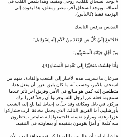
v يوجد انسحاق للقلب، روحي ومفيد، وهذا يلمس القلب في
أعماقه. ويوجد انسحاق آخر، مضر ومقلق، هذا يقوده إلى
الهزيمة فقط (كاليأس).
القديس مرقس الناسك
فَاجْتَمَعَ إِلَيَّ كُلُّ مَنِ ارْتَعَدَ مِنْ كَلاَمِ إِلَهِ إِسْرَائِيل،َ
مِنْ أَجْلِ خِيَانَةِ الْمَسْبِيِّين،َ
وَأَنَا جَلَسْتُ مُتَحَيِّرًا إِلَى تَقْدِمَةِ الْمَسَاءِ [4].
سرعان ما تسربت هذه الأخبار إلى الشعب والقادة، منهم من
استخف بالأمر، وحسب أنه ما كان يليق بعزرا أن يفعل هذا،
متطلعين إليه كمن هو مبالغ في الأمر. وفريق آخر تأثر عندما
سمع بما فعله عزرا رجل الله، وحزنوا أن رجلاً كعزرا ترك
مركزه في بابل ومكانته وقد حلّ به إحباط لما بلغ إليه الشعب
بأورشليم. أما الفريق الثالث الذي يحمل مخافة الرب فشاركوا
عزرا رعدته ومرارة نفسه، فاجتمعوا إليه صامتين، ينتظرون
منه كلمة أو أمرًا يقومون بتنفيذه أو بمعاونته في التنفيذ.
v إن أراد أحد أن ينال حب الله، فليكن فيه مخافة الرب، لأن