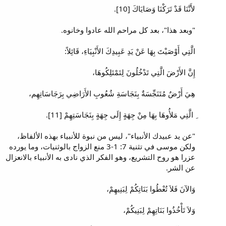
لأَنَّنَا قَدْ تَرَكْنَا وَصَايَاكَ [10].
"وبعد هذا"، بعد كل مراحم الله عادوا وخانوه.
الَّتِي أَوْصَيْتَ بِهَا عَنْ يَدِ عَبِيدِكَ الأَنْبِيَاءِ، قَائِلاً:
إِنَّ الأَرْضَ الَّتِي تَدْخُلُونَ لِتَمْتَلِكُوهَا،
هِيَ أَرْضٌ مُتَنَجِّسَةٌ بِنَجَاسَةِ شُعُوبِ الأَرَاضِي بِرَجَاسَاتِهِم،
ِ الَّتِي مَلأُوهَا بِهَا مِنْ جِهَةٍ إِلَى جِهَةٍ بِنَجَاسَتِهِمْ [11].
"عن يد عبيدك الأنبياء"، ليس من نبوة للأنبياء بهذه الألفاظ،
ولكن موسى في تثنية 7: 1-3 منع الزواج بالوثنيات، وما يورده
عزرا هو روح التشريع، وهو الفكر الذي نادى به الأنبياء بالانعزال
عن الشر.
وَالآنَ فَلاَ تُعْطُوا بَنَاتِكُمْ لِبَنِيهِمْ،
وَلاَ تَأْخُذُوا بَنَاتِهِمْ لِبَنِيكُمْ،