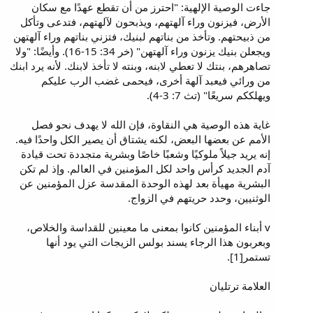
جاءت الوصية الإلهية: "احترز من أن تقطع عهدًا مع سكان
الأرض، فيزنون وراء آلهتهم، ويذبحون لآلهتهم، فتدعى وتأكل
من ذبيحتهم. وتأخذ من بناتهم لبنيك، فتزني بناتهم وراء آلهتهن
ويجعلن بنيك يزنون وراء آلهتهن" (خر 34: 15-16). وأيضًا: "ولا
تصاهرهم، بنتك لا تعطي لابنه، وبنته لا تأخذ لابنك. لأنه يرد ابنك
من ورائي فيعبد آلهة أخرى، فيحمى غضب الرب عليكم
ويهلككم سريعًا" (تث 7: 3-4).
غاية هذه الوصية هي النقاوة، فإن الله لا يهدف نحو فصل
الأمم عن بعضها البعض، لكنه يشتاق أن يصير الكل واحدًا فيه.
إنه يريد جيلاً ملوكيًا وشعبًا خاصًا وبشرية متجددة تحت قيادة
آدم الجديد كرأس واحد لكل المؤمنين في العالم. وإذ لم تكن
البشرية مهيأة بعد لهذه الوحدة المقدسة عزل المؤمنين عن
الوثنيين، وحدد حريتهم في الزواج.
v أبناء المؤمنين كانوا بمعنى ما معينين للقداسة والخلاص،
وبعربون هذا الرجاء يسند بولس الزيجات التي يود أنها
تستمر[1].
العلامة ترتليان