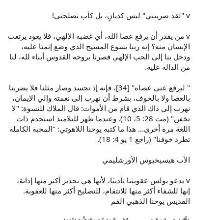
v "لقد ضربتني" ليس كديانٍ، بل كأب تصلحني!
v من يقدر أن يرفع عصا الله، أي غضبه الإلهي، فلا يعود يرتعب
الإنسان منه؟ إنه ربنا يسوع المسيح الذي وضع إثمنا عليه،
ودخل بنا إلى الحب الإلهي فصرنا بروحه القدوس أبناء لله، لنا
من الدالة عليه.
" ليرفع عني عصاه" [34]، فإنه إذ تجسد وصار مثلنا فلا يضربنا
بالعصا ولا بالخوف، بشرط أن نهرب إلى نعمته وإلي الإيمان،
نهرب إلى ذاك الذي قام من الأموات: قال الملاك للنسوة: "لا
تخفن" (مت 28: 5، 10). وعندما ظهر للتلاميذ استخدم ذات
اللغة مرة أخرى... هذا ما كتبه يوحنا اللاهوتي: "المحبة الكاملة
تطرد خوفنا" (راجع 1 يو 4: 18).
الأب هيسيخيوس الأورشليمي
v يدعو بولس عقوبتنا تأديبًا، لأنها هي تحذير أكثر منها إدانة،
إنها للشفاء أكثر منها للانتقام، للتصليح أكثر منها للعقوبة.
القديس يوحنا الذهبي الفم