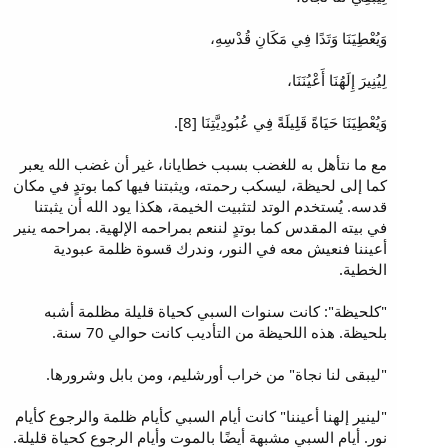
وَيُعْطِيَنَا وَتَدًا فِي مَكَانِ قُدْسِهِ،
لِيُنِيرَ إِلَهُنَا أَعْيُنَنَا،
وَيُعْطِيَنَا حَيَاةً قَلِيلَةً فِي عُبُودِيَّتِنَا [8].
مع ما نتأهل به للغضب بسبب خطايانا، غير أن غضب الله يعبر
كما إلى لحيظة، ليسكب رحمته، ويثبتنا فيها كما بوتدٍ في مكان
قدسه. يُستخدم الوتد لتثبيت الخيمة، هكذا يود الله أن يثبتنا
في بيته المقدس كما بوتدٍ لننعم بمراحمه الإلهية. بمراحمه ينير
أعيننا فنعيش معه في النور، وندرك قسوة ظلمة عبودية
الخطية.
"كلحيظة": كانت سنوات السبي كحياة قليلة مظلمة أشبه
بلحيظة. هذه اللحيظة من التأديب كانت حوالي 70 سنة.
"ليبقى لنا نجاة" من خراب أورشليم، ومن بابل وشرورها.
"لينير إلهنا أعيننا" كانت أيام السبي كأيام ظلمة والرجوع كأيام
نور. أيام السبي مشبهة أيضًا بالموت وأيام الرجوع كحياة قليلة.