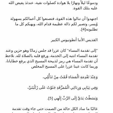
ودموعًا ليلاً ونهارًا بلا هوادة كصلوات نقية، عندئذ يفيض الله
عليه بتلك القوة.
اجتهدوا أن تنالوا هذه القوة، فتصنعوا كل أعمالكم بسهولة
وُيسر، وتصير لكم دالة عظيمة قدام الله، ويهبكم كل ما
تطلبونه[4].
القديس الأنبا أنطونيوس الكبير
"إلى تقدمة المساء" كان عزرا قد جلس زمانًا وهو حزين وعند
تقدمة المساء انتبه إلى الخدمة، ورفع قلبه بالصلاة لله. نلاحظ
أن تقدمة المساء هي رمز لذبيحة المسيح الذي يرفع خطايانا،
وربما كانت عينا عزرا على المسيح المخلص
وَعِنْدَ تَقْدِمَةِ الْمَسَاءِ قُمْتُ مِنْ تَذَلُّلِي،
وَفِي ثِيَابِي وَرِدَائِي الْمُمَزَّقَةِ جَثَوْتُ عَلَى رُكْبَتَيَّ،
وَبَسَطْتُ يَدَيَّ إِلَى الرَّبِّ إِلَهِي [5].
غالبًا ما ساد الكل حالة من الصمت حتى جاء وقت تقدمة