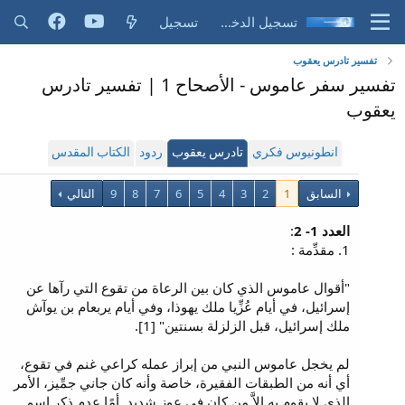
تسجيل الدخول
تسجيل
تفسير تادرس يعقوب
تفسير سفر عاموس - الأصحاح 1 | تفسير تادرس
يعقوب
انطونيوس فكري
تادرس يعقوب
ردود
الكتاب المقدس
السابق
1
2
3
4
5
6
7
8
9
التالي
العدد 1- 2
:
1. مقدِّمة :
"أقوال عاموس الذي كان بين الرعاة من تقوع التي رآها عن
إسرائيل، في أيام عُزِّيا ملك يهوذا، وفي أيام يربعام بن يوآش
ملك إسرائيل، قبل الزلزلة بسنتين" [1].
لم يخجل عاموس النبي من إبراز عمله كراعي غنم في تقوع،
أي أنه من الطبقات الفقيرة، خاصة وأنه كان جاني جمِّيز، الأمر
الذي لا يقوم به إلاَّ من كان في عوزٍ شديد. أمًا عدم ذكر اسم