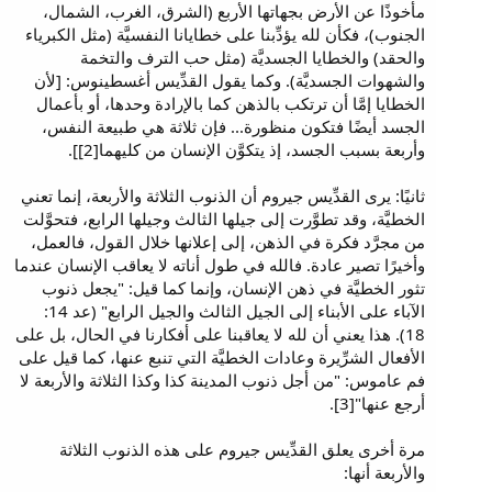
مأخوذًا عن الأرض بجهاتها الأربع (الشرق، الغرب، الشمال،
الجنوب)، فكأن لله يؤدِّبنا على خطايانا النفسيَّة (مثل الكبرياء
والحقد) والخطايا الجسديَّة (مثل حب الترف والتخمة
والشهوات الجسديَّة). وكما يقول القدِّيس أغسطينوس: [لأن
الخطايا إمَّا أن ترتكب بالذهن كما بالإرادة وحدها، أو بأعمال
الجسد أيضًا فتكون منظورة... فإن ثلاثة هي طبيعة النفس،
وأربعة بسبب الجسد، إذ يتكوَّن الإنسان من كليهما[2]].
ثانيًا: يرى القدِّيس جيروم أن الذنوب الثلاثة والأربعة، إنما تعني
الخطيَّة، وقد تطوَّرت إلى جيلها الثالث وجيلها الرابع، فتحوَّلت
من مجرَّد فكرة في الذهن، إلى إعلانها خلال القول، فالعمل،
وأخيرًا تصير عادة. فالله في طول أناته لا يعاقب الإنسان عندما
تثور الخطيَّة في ذهن الإنسان، وإنما كما قيل: "يجعل ذنوب
الآباء على الأبناء إلى الجيل الثالث والجيل الرابع" (عد 14:
18). هذا يعني أن لله لا يعاقبنا على أفكارنا في الحال، بل على
الأفعال الشرِّيرة وعادات الخطيَّة التي تنبع عنها، كما قيل على
فم عاموس: "من أجل ذنوب المدينة كذا وكذا الثلاثة والأربعة لا
أرجع عنها"[3].
مرة أخرى يعلق القدِّيس جيروم على هذه الذنوب الثلاثة
والأربعة أنها: