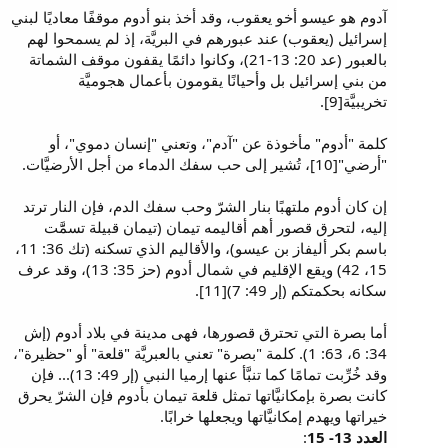
آدوم هو عيسو أخو يعقوب، وقد أخذ بنو أدوم موقفًا معاديًا لبني
إسرائيل (يعقوب) عند عبورهم في البريَّة، إذ لم يسمحوا لهم
بالعبور (عد 20: 13-21)، وكانوا دائمًا يقفون موقف الشماتة
من بني إسرائيل بل وأحيانًا يقومون بأعمال هجوميَّة
تخريبيَّة[9].
كلمة "أدوم" مأخوذة عن "آدم"، وتعني "إنسان دموي"، أو
"أرضي"[10]، تُشير إلى حب سفك الدماء من أجل الأرضيَّات.
إن كان أدوم ملتهبًا بنار الشرّ وحب سفك الدم، فإن النار ترتد
إليه، لتحرق قصور أهم أقاليمه تيمان (تيمان قبيلة تسمََّت
باسم بكر أليفاز بن عيسو)، والأقاليم الذي تسكنه (تك 36: 11،
15، 42) ويقع الإقليم في شمال أدوم (حز 35: 13)، وقد عرف
سكانه بحكمتكم (إر 49: 7)[11].
أما بصرة التي تحترق قصورها، فهى مدينة في بلاد أدوم (إش
34: 6، 63: 1). كلمة "بصرة" تعني بالعبريَّة "قلعة" أو "حظيرة"،
وقد خُرِّبت تمامًا كما تنبَّأ عنها إرميا النبي (إر 49: 13)... فإن
كانت بصرة بإمكانيَّاتها تمثل قلعة تيمان بأدوم فإن الشرّ يحرق
خيراتها ويهدم إمكانيَّاتها ويجعلها خرابًا.
العدد 13- 15
: