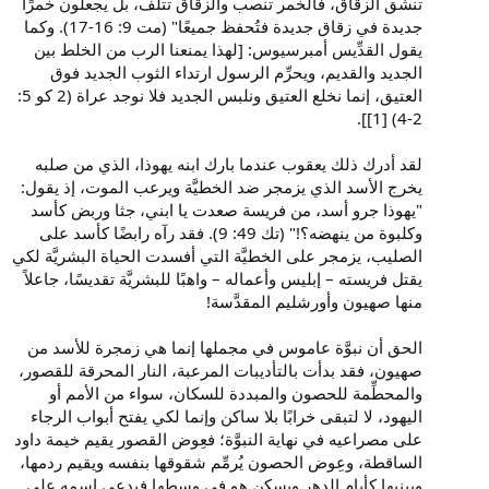
تنشق الزقاق، فالخمر تنصب والزقاق تتلف، بل يجعلون خمرًا
جديدة في زقاق جديدة فتُحفظ جميعًا" (مت 9: 16-17). وكما
يقول القدِّيس أمبرسيوس: [لهذا يمنعنا الرب من الخلط بين
الجديد والقديم، ويحرِّم الرسول ارتداء الثوب الجديد فوق
العتيق، إنما نخلع العتيق ونلبس الجديد فلا نوجد عراة (2 كو 5:
2-4) [1]].
لقد أدرك ذلك يعقوب عندما بارك ابنه يهوذا، الذي من صلبه
يخرج الأسد الذي يزمجر ضد الخطيَّة ويرعب الموت، إذ يقول:
"يهوذا جرو أسد، من فريسة صعدت يا ابني، جثا وربض كأسد
وكلبوة من ينهضه؟!" (تك 49: 9). فقد رآه رابضًا كأسد على
الصليب، يزمجر على الخطيَّة التي أفسدت الحياة البشريَّة لكي
يقتل فريسته – إبليس وأعماله – واهبًا للبشريَّة تقديسًا، جاعلاً
منها صهيون وأورشليم المقدَّسة!
الحق أن نبوَّة عاموس في مجملها إنما هي زمجرة للأسد من
صهيون، فقد بدأت بالتأديبات المرعبة، النار المحرقة للقصور،
والمحطِّمة للحصون والمبددة للسكان، سواء من الأمم أو
اليهود، لا لتبقى خرابًا بلا ساكن وإنما لكي يفتح أبواب الرجاء
على مصراعيه في نهاية النبوَّة؛ فعِوض القصور يقيم خيمة داود
الساقطة، وعِوض الحصون يُرمِّم شقوقها بنفسه ويقيم ردمها،
ويبنيها كأيام الدهر ويسكن هو في وسطها فيدعى اسمه على