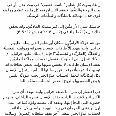
رابعًا: يموت كل عظيم "ماسك قضيب" في بيت عدن، أو في
بيت البهجة والتنعُّم، فيفقد الإنسان فيه كل ما هو عظيم وما هو
قوي خلال انهماكه بالملذَّات والتنعُّمات الزمنيَّة.
خامسًا: سبي الأراميِّين إلى قير مملكة الماديِّين، وقد تحقَّق
ذلك تاريخيًا كما جاء في (2 مل 16: 9)، (إش 22: 5-6).
من هم هؤلاء الأراميُّون سكان أورشليم الذين يملك عليهم
حزائيل وابنه بنهدد إلاَّ طاقات الإنسان وقدراته ومواهبه النفسيَّة
والعقليَّة (الفكريَّة) والجسديَّة؟! فإنه إذ يملك عليها حزائيل، أي
"الأنا" تتحوَّل إلى العبوديَّة، فتعمل لحساب مملكة الماديِّين.
يفقد الإنسان طاقاته، لا ليعيش بدونها وإنما يعيش بطاقات قد
توجهت للشر، وأنحرفت عن رسالتها السامية. يتحوِّل الإنسان
بكل إمكانيَّاته للعمل لحساب عدوّ الخير تحت عبوديَّة إبليس
عِوض السمو بها بالروح القدس لحساب مملكة الله!
في اختصار إن ثمرة ما صنعه حزائيل وابنه بنهدد، أي ثمرة
الكبرياء والاعتداد بالذات، يفقد الإنسان قصره الداخلي، وتنهدم
حصونه التي التجأ إليها، ويفقد كل عظمة وقوَّة كما في بيت
آون، ويقتني الحرمان في بيت البهجة، وتُسبى كل طاقاته
لحساب عدوّ الخير! بمعنى آخر يفقد سلطانه (قصره)، وسلامه