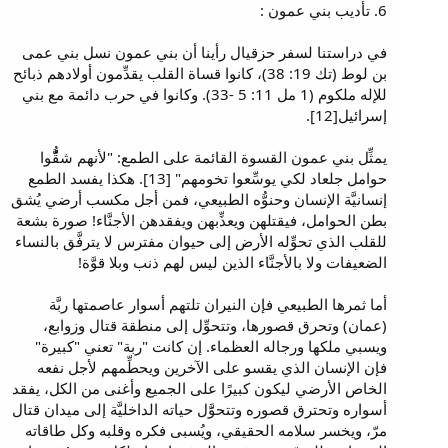
6. تأديب بني عمون :
في دراستنا لسفر حزقيال رأينا أن بني عمون نسل بني عمى
بن لوط (تك 19: 38)، كانوا قساة القلب يقدِّمون أولادهم ذبائح
للإله ملكوم (1 مل 11: 5 -33). وكانوا في حرب دائمة مع بني
إسرائيل[12].
يمثِّل بني عمون القسوة القائمة على الطمع: "لأنهم شقُُّّوا
حوامل جلعاد لكي يوسِّعوا تخومهم" [13]. هكذا يفسد الطمع
إنسانيَّة الإنسان وحنوُّه الطبيعي، فمن أجل مكسب أرضي يُشق
بطن الحوامل، فيقتلهن ويعذِّبهن ويفقدهن الأجنَّاء! صورة بشعة
للقلب الذي تحوِّله الأرض إلى حيوان مفترس لا يترفَّق بالنساء
الضعيفات ولا بالأجنَّاء الذين ليس لهم ذنب وبلا قوَّة!
أما ثمرها الطبيعي فإن النيران تلتهم أسوار عاصمتها ربَّة
(عمان) وتحرق قصورها، وتتحوِّل إلى منطقة قتال وزوابع،
ويسبي ملكها ورجاله العظماء. إن كانت "ربة" تعني "كبيرة"
فإن الإنسان الذي يقسو على الآخرين ويحطِّمهم لأجل نفعه
الخاص الأرضي ليكون كبيرًا على الجميع وأغنى من الكل، يفقد
أسواره وتحترق قصوره وتتحوََّل حياته الداخليَّة إلى ميدان قتال
مرّ، ويخسر سلامه الحقيقي، ويُسبى فكره وقلبه وكل طاقاته