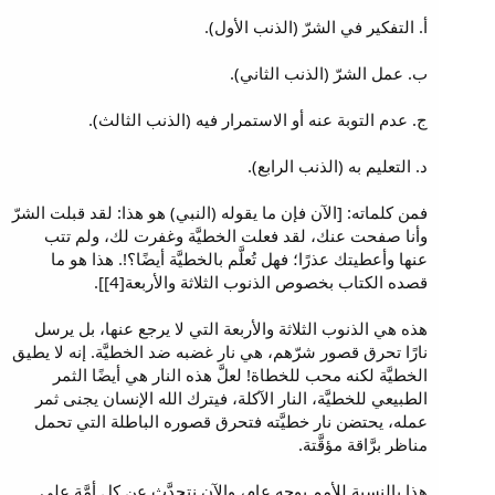
أ. التفكير في الشرّ (الذنب الأول).
ب. عمل الشرّ (الذنب الثاني).
ج. عدم التوبة عنه أو الاستمرار فيه (الذنب الثالث).
د. التعليم به (الذنب الرابع).
فمن كلماته: [الآن فإن ما يقوله (النبي) هو هذا: لقد قبلت الشرّ
وأنا صفحت عنك، لقد فعلت الخطيَّة وغفرت لك، ولم تتب
عنها وأعطيتك عذرًا؛ فهل تُعلَّم بالخطيَّة أيضًا؟!. هذا هو ما
قصده الكتاب بخصوص الذنوب الثلاثة والأربعة[4]].
هذه هي الذنوب الثلاثة والأربعة التي لا يرجع عنها، بل يرسل
نارًا تحرق قصور شرّهم، هي نار غضبه ضد الخطيَّة. إنه لا يطيق
الخطيَّة لكنه محب للخطاة! لعلَّ هذه النار هي أيضًا الثمر
الطبيعي للخطيَّة، النار الآكلة، فيترك الله الإنسان يجنى ثمر
عمله، يحتضن نار خطيَّته فتحرق قصوره الباطلة التي تحمل
مناظر برَّاقة مؤقَّتة.
هذا بالنسبة للأمم بوجه عام، والآن نتحدَّث عن كل أمَّة على