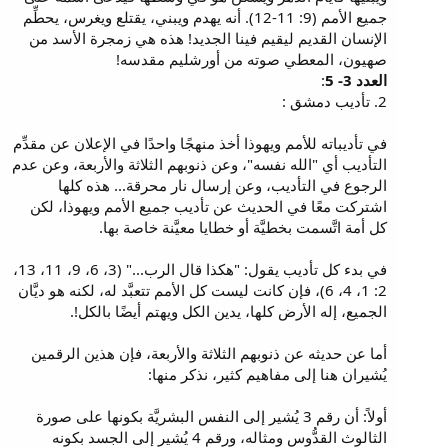
جميع الأمم (9: 11-12). أنه يهدم ويبني، يقتلع ويغرس، يحطِّم
الإنسان القديم ليقيم فينا الجديد! هذه هي زمجرة الأسد من
صهيون، المعطي صوته من أورشليم مقدسه!
العدد 3- 5
:
2. تأديب دمشق :
في تأديباته للأمم ويهوذا أخذ منهجًا واحدًا في الإعلان عن مقدِّم
التأديب أي "الله نفسه"، وعن ذنوبهم الثلاثة والأربعة، وعن عدم
الرجوع في التأديب، وعن إرسال نار محرقة... هذه كلها
اشتركت معًا في الحديث عن تأديب جميع الأمم ويهوذا، لكن
كل أمة اتَّسمت بخطيَّة أو خطايا معيَّنة خاصة بها.
في بدء كل تأديب يقول: "هكذا قال الرب..." (3، 6، 9، 11، 13،
2: 1، 4، 6)، فإن كانت ليست كل الأمم تتعبَّد له، لكنه هو ديَّان
الجميع، إله الأرض كلها، يدين الكل ويهتم أيضًا بالكل!.
أما عن حديثه عن ذنوبهم الثلاثة والأربعة، فإن هذين الرقمين
يُشيران هنا إلى مفاهيم كثير، نذكر منها:
أولاً: أن رقم 3 يُشير إلى النفس البشريَّة بكونها على صورة
الثالوث القدُّوس ومثاله، ورقم 4 يُشير إلى الجسد بكونه