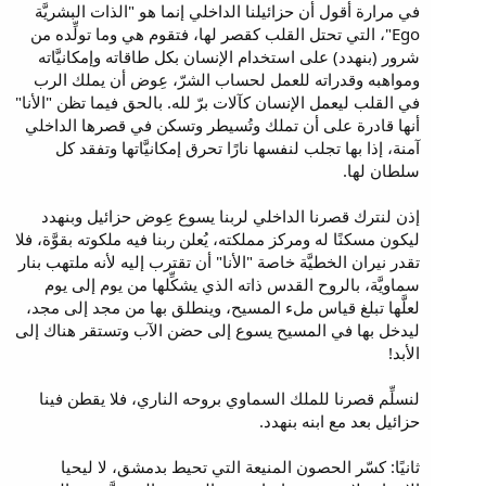
في مرارة أقول أن حزائيلنا الداخلي إنما هو "الذات البشريَّة
Ego"، التي تحتل القلب كقصر لها، فتقوم هي وما تولِّده من
شرور (بنهدد) على استخدام الإنسان بكل طاقاته وإمكانيَّاته
ومواهبه وقدراته للعمل لحساب الشرّ، عِوض أن يملك الرب
في القلب ليعمل الإنسان كآلات برّ لله. بالحق فيما تظن "الأنا"
أنها قادرة على أن تملك وتُسيطر وتسكن في قصرها الداخلي
آمنة، إذا بها تجلب لنفسها نارًا تحرق إمكانيَّاتها وتفقد كل
سلطان لها.
إذن لنترك قصرنا الداخلي لربنا يسوع عِوض حزائيل وبنهدد
ليكون مسكنًا له ومركز مملكته، يُعلن ربنا فيه ملكوته بقوَّة، فلا
تقدر نيران الخطيَّة خاصة "الأنا" أن تقترب إليه لأنه ملتهب بنار
سماويَّة، بالروح القدس ذاته الذي يشكِّلها من يوم إلى يوم
لعلَّها تبلغ قياس ملء المسيح، وينطلق بها من مجد إلى مجد،
ليدخل بها في المسيح يسوع إلى حضن الآب وتستقر هناك إلى
الأبد!
لنسلِّم قصرنا للملك السماوي بروحه الناري، فلا يقطن فينا
حزائيل بعد مع ابنه بنهدد.
ثانيًا: كسّر الحصون المنيعة التي تحيط بدمشق، لا ليحيا