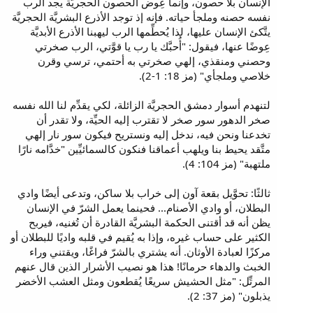
الإنسان بلا حصون، وإنما عِوض الحصون الحجريَّة يجد الرب
نفسه حصنه وملجأ حياته. فإنه إذ توجد الأذرع البشريَّة الحجريَّة
يتَّكئ الإنسان عليها، لذا يُحطِّمها الرب ليهبنا الأذرع الأبديَّة
عِوضًا عنها، فيقول: "أُحبَّك يا رب يا قوَّتي، الرب صخرتي
وحصني ومنقذي، إلهي صخرتي به أحتمي، ترسي وقرن
خلاصي وملجأي" (مز 18: 1-2).
لتنهدم أسوار دمشق الحجريَّة الزائلة، لكي يقدِّم لنا الله نفسه
صخر الدهور سور صخر لا تقترب إليه الحيِّة، ولا تقدر أن
تخدعنا ونحن فيه، ندخل إليه ونستريح فيكون سور نار إلهي
متَّقد يحيط بنا ويلهب أعماقنا فنكون كالسمائيِّين "خدَّامه نارًا
ملتهبة" (مز 104: 4).
ثالثًا: تحوَّيل بقعة آون إلى خراب بلا ساكن، وتدعى أيضًا وادي
البطلان، أو وادي الأصنام... فحينما يعمل الشرّ في الإنسان
يظن أنه قد أقتنى الحكمة البشريَّة القادرة أن تُغنيه، فيربح
الكثير على حساب غيره، وإذا به يُقيم في قلبه واديًا للبطلان أو
مركزًا لعبادة الأوثان. أنه يشتري بالشرّ فراغًا، ويقتني وراء
الخبث والدهاء حرمانًا! هذا هو نصيب الأشرار الذين قال عنهم
المرتِّل: "مثل الحشيش سريعًا يُقطعون ومثل العشب الأخضر
يذبلون" (مز 37: 2).