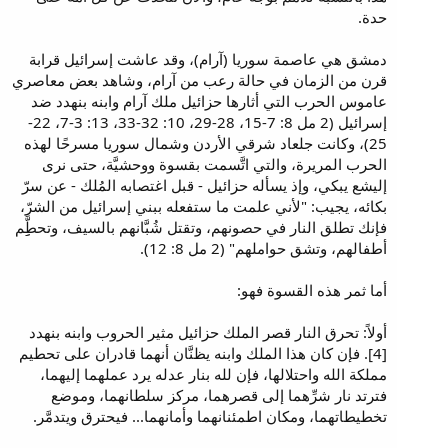
حدة.
دمشق هي عاصمة سوريا (آرام)، وقد عاشت إسرائيل قرابة
قرن من الزمان في حالة رعب من آرام، وشاهد بعض معاصري
عاموس الحرب التي أثارها حزائيل ملك آرام وابنه بنهدد ضد
إسرائيل (2 مل 8: 7-15، 28-29، 10: 32-33، 13: 3-7، 22-
25)، وكانت جلعاد شرقي الأردن وشمال سوريا مسرحًا لهذه
الحرب المريرة، والتي اتَّسمت بقسوة ووحشيَّة، حتى نرى
إليشع يبكي، وإذ يسأله حزائيل - قبل اغتصابه المُلك - عن سرّ
بكائه، يجيب: "لأني علمت ما ستفعله ببني إسرائيل من الشرّ،
فإنك تطلق النار في حصونهم، وتقتل شُبَّانهم بالسيف، وتحطَِِّم
أطفالهم، وتشق حواملهم" (2 مل 8: 12).
أما ثمر هذه القسوة فهو:
أولاً: تحرق النار قصر الملك حزائيل مثير الحروب وابنه بنهدد
[4]. فإن كان هذا الملك وابنه يظنَّان أنهما قادران على تحطيم
مملكة الله واحتلالها، فإن لله بنار عدله يرد عملهما إليهما،
فترتد نار شرِّهما إلى قصرهما، مركز سلطانهما، وموضع
تخطيطاتهما، ومكان اطمئنانهما وأمانهما... فيحترق ويتدمَّر.