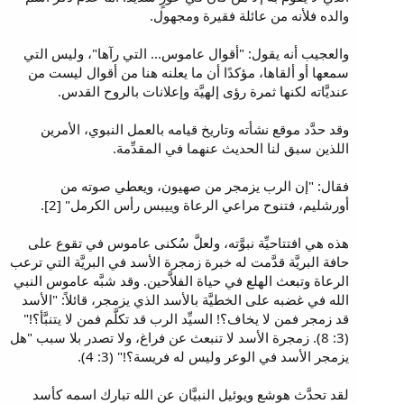
والده فلأنه من عائلة فقيرة ومجهول.
والعجيب أنه يقول: "أقوال عاموس... التي رآها"، وليس التي
سمعها أو ألقاها، مؤكدًا أن ما يعلنه هنا من أقوال ليست من
عنديَّاته لكنها ثمرة رؤى إلهيَّة وإعلانات بالروح القدس.
وقد حدَّد موقع نشأته وتاريخ قيامه بالعمل النبوي، الأمرين
اللذين سبق لنا الحديث عنهما في المقدِّمة.
فقال: "إن الرب يزمجر من صهيون، ويعطي صوته من
أورشليم، فتنوح مراعي الرعاة وييبس رأس الكرمل" [2].
هذه هي افتتاحيِّة نبوَّته، ولعلَّ سُكنى عاموس في تقوع على
حافة البريَّة قدَّمت له خبرة زمجرة الأسد في البريَّة التي ترعب
الرعاة وتبعث الهلع في حياة الفلاَّحين. وقد شبَّه عاموس النبي
الله في غضبه على الخطيَّة بالأسد الذي يزمجر، قائلاً: "الأسد
قد زمجر فمن لا يخاف؟! السيِّد الرب قد تكلَّم فمن لا يتنبَّأ؟!"
(3: 8). زمجرة الأسد لا تنبعث عن فراغ، ولا تصدر بلا سبب "هل
يزمجر الأسد في الوعر وليس له فريسة؟!" (3: 4).
لقد تحدَّث هوشع ويوئيل النبيَّان عن الله تبارك اسمه كأسد