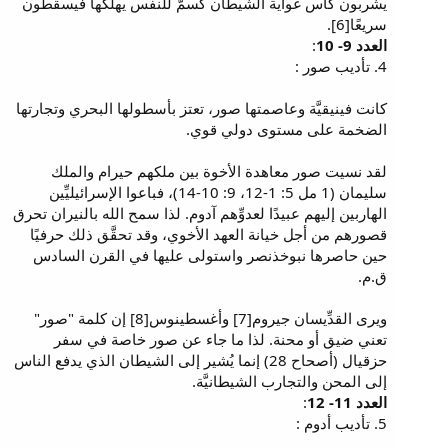
يشربون كأس غواية الشيطان كسمّ للنفس يهلكها فيسقطون
سريعًا[6].
العدد 9- 10
:
4. تأديب صور :
كانت فينيقيَّة وعاصمتها صور، تعتز بأسطولها البحري وتجارتها
الضخمة على مستوى دولي قوي.
لقد نسيت صور معاهدة الأخوة بين ملكهم حيرام والملك
سليمان (1 مل 5: 1-12، 9: 10-14)، فباعوا الإسرائيليِّين
الهاربين إليهم عبيدًا لعدوِّهم آدوم. لذا سمح الله بالنيران تحرق
قصورهم من أجل خيانة العهد الأخوي، وقد تحقَّق ذلك حرفيًا
حين حاصرها نبوخذنصر واستولى عليها في القرن السادس
ق.م.
ويرى القدِّيسان جيروم[7] وأغسطينوس[8] إن كلمة "صور"
تعني ضيق أو محنة. لذا ما جاء عن صور خاصة في سفر
حزقيال (أصحاح 28) إنما يُشير إلى الشيطان الذي يدفع الناس
إلى المحن والتجارب الشيطانيَّة.
العدد 11- 12
:
5. تأديب أدوم :