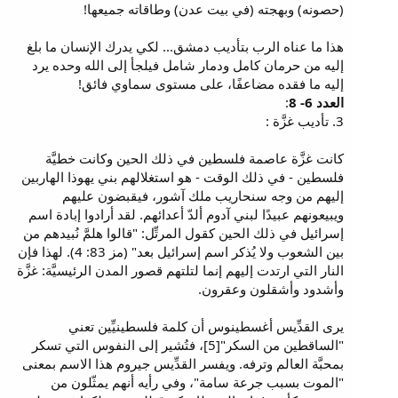
(حصونه) وبهجته (في بيت عدن) وطاقاته جميعها!
هذا ما عناه الرب بتأديب دمشق... لكي يدرك الإنسان ما بلغ
إليه من حرمان كامل ودمار شامل فيلجأ إلى الله وحده يرد
إليه ما فقده مضاعفًا، على مستوى سماوي فائق!
العدد 6- 8
:
3. تأديب غزَّة :
كانت غزَّة عاصمة فلسطين في ذلك الحين وكانت خطيَّة
فلسطين - في ذلك الوقت - هو استغلالهم بني يهوذا الهاربين
إليهم من وجه سنحاريب ملك آشور، فيقبضون عليهم
ويبيعونهم عبيدًا لبني آدوم ألدّ أعدائهم. لقد أرادوا إبادة اسم
إسرائيل في ذلك الحين كقول المرتِّل: "قالوا هلمَّ نُبيدهم من
بين الشعوب ولا يُذكر اسم إسرائيل بعد" (مز 83: 4). لهذا فإن
النار التي ارتدت إليهم إنما لتلتهم قصور المدن الرئيسيَّة: غزَّة
وأشدود وأشقلون وعقرون.
يرى القدِّيس أغسطينوس أن كلمة فلسطينيِّين تعني
"الساقطين من السكر"[5]، فتُشير إلى النفوس التي تسكر
بمحبَّة العالم وترفه. ويفسر القدِّيس جيروم هذا الاسم بمعنى
"الموت بسبب جرعة سامة"، وفي رأيه أنهم يمثّلون من