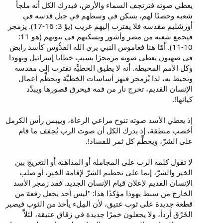
يعطي صوته فترتجف السماء والأرض، فيدرك الكل أنه ملجأ
شعبه وحصنًا لهم، يسكن في وسطهم في جبل قدسه في
أورشليم مقدسه فلا يقترب إليهم غريب (يؤ 3: 16-17). يزمجر
فيجمع شعبه من مصر وأشور ويسكنهم في بيوتهم (هو 11:
10-11). أمًا هنا فعاموس النبي يرى الله القدُّوس كأسد رابض
في صهيون يعطي صوته مزمجرًا بسبب خطايا إسرائيل ويهوذا
وكل الأمم المحيطة. أنه لا يطيق الخطيَّة تقترب إلى مقدسه
وتحيط به، لذا يُزمجر فيهز أساسات الخطيَّة ويحطِّم أعمال
الإنسان القديم، تخرج نار من فمه فيحرق قصورها ويبدِّد
كيانها!.
إذ يعطي الأسد صوته تنوح مراعي الرعاة، وييبس رأس الكرمل
أخصب منطقة، إذ يدرك الكل أن صوت الرب يُجفف ما قام
على الشرّ، ويحطِّم كل ثمر للفساد!.
لا تقول كلمة الرب على المجاملة أو المداهنة أو التعريج بين
الخير والشرّ، إنما على تحطيم الشرّ لإقامة الخير، أو صلب
الإنسان القديم لإعلان قيام الإنسان الجديد. فقد زمجر الأسد
الخارج من سبط يهوذا مؤكدًا هذا: "ليس أحد يجعل رقعة من
قطعة جديدة على ثوب عتيق، لأن المِلء يأخذ من الثوب فيصير
الخَرْق أردأ، ولا يجعلون خمرًا جديدة في زقاق عتيقة، لئلاَّ