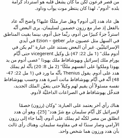
من قصر فرعون لكن ما كان يشغل قلبه هو استرداد كرامة
بلده "أدوم"، لهذا كان ينتظر موت يوآب وداود.
هل عاد هدد إلى أدوم؟ وهل صار ملكًا عليها؟ واضح أنَّه عاد
بالفعل إذ صار مع رزون خصمين لسليمان، يرى البعض أنَّه
استردَّ جزءً كبيرًا من أدوم، ربَّما جبل أدوم، بينما بقيت المناطق
في السهل مثل عصيون جابر Ezion – geber في أيدي
الإسرائيليِّين. غير أن البعض يستند على عبارة "لم يكن في
أدوم ملك" (1 مل 22: 47) بل وكيل vicegerent حتى أيَّام
يورام ملك إسرائيل ويهوشافاط ملك يهوذا "عصى أدوم من يد
يهوذا وملكوا على أنفسهم ملكًا" (2 مل 8: 20) بأنَّه لم يملك
هدد على أدوم. يقول Thenius بأنَّه ما ورد في (1 مل 22: 47-
48) أنَّه في أيَّام يهوشافاط ماتت أسرة هدد وحسب يهوشافاط
نفسه مسئولاً أن يقيم لهم وكيلاً حتى يتعيَّن الملك الجديد،
فتدخَّل يهوشافاط في الصراعات الداخليَّة لأدوم.
هناك رأي آخر يعتمد على العبارة: "وكان (رزون) خصمًا
لإسرائيل كل أيَّام سليمان مع شرّ هدد" [25]، وهو أن هدد
انطلق من مصر لكنَّه لم يملك على أدوم، إنَّما جاء إلى رزون
الآرامي وصار سندًا له في مقاومة سليمان. وهناك رأى ثالث
بأن هدد ورزون هما شخص واحد.