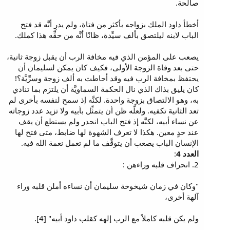
صالحة.
أخطأ داود الملك بزواجه بأكثر من فتاة، ولم يدرِ أنَّه قد فتح
الباب لابنه ليلتصق بألف سيِّدة، ظانًا أنَّه من حقِّه هذا كملك.
يصعب على المؤمن الذي فيه مخافة الرب أن يقبل زوجة ثانية،
حتى بعد وفاة الزوجة الأولى، فكيف كان يمكن لسليمان أن
يحتفظ بمخافة الرب فيه وقد أحاطت به ألف زوجة وسرِّيَّة؟!
كان يليق بذاك الذي نال الحكمة السماويَّة أن يلتزم بما تنادي
به، وهو الالتصاق بزوجة واحدة. لكنَّه إذ سمح لنفسه بأخرى لم
تعد الثانية تكفيه. ولعلَّه ظن أن يتمثِّل بأبيه ولا تزيد عدد زوجاته
عن نساء أبيه، لكنَّه إذ فتح الباب انحدر ولم يستطع أن يقف
عند حدٍ معين. هكذا لا تعرف الشهوة لها ضابط، متى فتح لها
الإنسان الباب يصعب أن يتوقَّف ما لم تعمل نعمة الله فيه.
العدد 4
:
2. انحراف قلبه وراءهن :
"وكان في زمان شيخوخة سليمان أن نساءه أملن قلبه وراء
آلهة أخرى،
ولم يكن قلبه كاملاً مع الرب إلهه كقلب داود أبيه" [4].