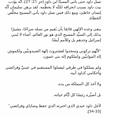
نسل داود حتى يأتي المسيَّا ابن داود (حز 21: 27). أنَّه يؤدب
بيت داود بسبب انحرافه لكنَّه لا يحطِّمه. لقد برهن سليمان أنَّه
إنسان خاطئ، ومع ذلك فمن نسل داود يأتي المسيح مخلِّص
الخطاة.
يبقى وعده الإلهي قائمًا بأن يُقيم من نسله سراجًا، مشيرًا
بذلك إلى السيِّد المسيح الذي هو نور العالم، أضاء لا لبني
إسرائيل وحدهم بل وللأمم أيضًا.
"لأنَّهم تركوني وسجدوا لعشتروث إلهة الصيدونيِّين ولكموش
إله الموابيِّين ولملكوم إله بني عمون،
ولم يسلكوا في طرقي ليعملوا المستقيم في عينيَّ وفرائضي
وأحكامي كداود أبيه.
ولا آخذ كل المملكة من يده،
بل أصيِّره رئيسًا كل أيَّام حياته،
لأجل داود عبدي الذي اخترته الذي حفظ وصاياي وفرائضي"
[33-34].