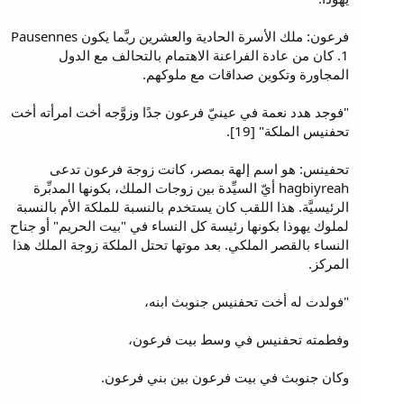
فرعون: ملك الأسرة الحادية والعشرين ربَّما يكون Pausennes
1. كان من عادة الفراعنة الاهتمام بالتحالف مع الدول
المجاورة وتكوين صداقات مع ملوكهم.
"فوجد هدد نعمة في عينيّ فرعون جدًا وزوَّجه أخت امرأته أخت
تحفنيس الملكة" [19].
تحفينس: هو اسم إلهة بمصر، كانت زوجة فرعون تدعى
hagbiyreah أيّ السيِّدة بين زوجات الملك، بكونها المدبِّرة
الرئيسيَّة. هذا اللقب كان يستخدم بالنسبة للملكة الأم بالنسبة
لملوك يهوذا بكونها رئيسة كل النساء في "بيت الحريم" أو جناح
النساء بالقصر الملكي. بعد موتها تحتل الملكة زوجة الملك هذا
المركز.
"فولدت له أخت تحفنيس جنوبث ابنه،
وفطمته تحفنيس في وسط بيت فرعون،
وكان جنوبث في بيت فرعون بين بني فرعون.