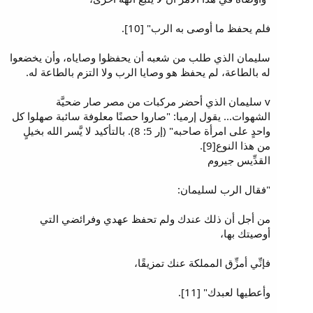
فلم يحفظ ما أوصى به الرب" [10].
سليمان الذي طلب من شعبه أن يحفظوا وصاياه، وأن يخضعوا
له بالطاعة، لم يحفظ هو وصايا الرب ولا التزم بالطاعة له.
v سليمان الذي أحضر مركبات من مصر صار ضحيَّة
الشهوات... يقول إرميا: "صاروا حصنًا معلوفة سائبة صهلوا كل
واحدٍ على امرأة صاحبه" (إر 5: 8). بالتأكيد لا يَّسر الله بخيلٍ
من هذا النوع[9].
القدِّيس جيروم
"فقال الرب لسليمان:
من أجل أن ذلك عندك ولم تحفظ عهدي وفرائضي التي
أوصيتك بها،
فإنِّي أمزِّق المملكة عنك تمزيقًا،
وأعطيها لعبدك" [11].