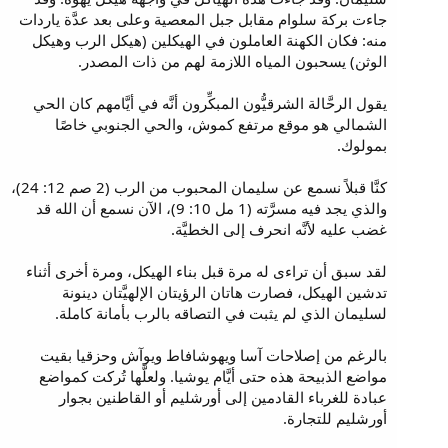
جاءت بركة سلوام مقابل جبل المعصية وعلى بعد عدَّة ياردات
منه: فكان الكهنة العاملون في الهيكلين (هيكل الرب وهيكل
الوثن) يسحبون المياه اللازمة لهم من ذات المصدر.
يقول الرحَّالة الشرقيُّون المبكِّرون أنَّه في أيَّامهم كان الحي
الشمالي هو موقع مرتفع كموش، والحي الجنوبي خاصًا
بمولوك.
كنَّا قبلاً نسمع عن سليمان المحبوب من الرب (2 صم 12: 24)،
والذي يجد فيه مسرَّته (1 مل 10: 9)، الآن نسمع أن الله قد
غضب عليه لأنَّه انحرف إلى الخطيَّة.
لقد سبق أن تراءى له مرة قبل بناء الهيكل، ومرة أخرى أثناء
تدشين الهيكل، فصارت هاتان الرؤيتان الإلهيَّتان دينونة
لسليمان الذي لم يثبت في التصاقه بالرب بأمانة كاملة.
بالرغم من إصلاحات آسا ويهوشافاط ويوآش وحزقيا بقيت
مواضع الذبيحة هذه حتى أيَّام يوشيا. ولعلَّها تُركت كمواضع
عبادة للغرباء القادمين إلى أورشليم أو القاطنين بجوار
أورشليم للتجارة.