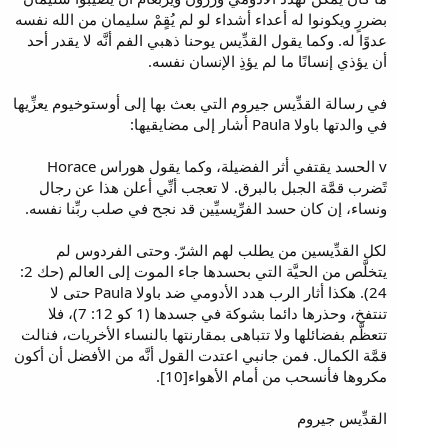
بضررٍ ويكونوا له أعداء أشداء لو لم يُقٍمْ سليمان من الله نفسه
عدوًا له. وكما يقول القدِّيس يوحنا ذهبي الفم أنَّه لا يقدر أحد
أن يؤذي إنسانًا ما لم يؤذِ الإنسان نفسه.
في رسالة القدِّيس جيروم التي بعث بها إلى أوستوخيوم يعزِّيها
في والدتها باولا Paula أشار إلى مضايقيها:
v الحسد يقتفي أثر الفضيلة، وكما يقول هوراس Horace
تًضرب قمَّة الجبل بالبرق. لا تعجب أنِّي أعلن هذا عن رجال
ونساء، إن كان حسد الفرِّيسيِّين قد نجح في صلب ربِّنا نفسه.
لكل القدِّيسين من يطلب لهم الشرّ. وحتى الفردوس لم
يتخلَّص من الحيَّة التي بحسدها جاء الموت إلى العالم (حك 2:
24). هكذا أثار الرب هدد الأدومي ضد باولا Paula حتى لا
تنتفخ، وحذرها دائما بشوكة في جسدها (1 كو 12: 7)، فلا
تتعظَّم بفضائلها ولا تتباهى بمقارنتها بالنساء الأخريات، فنالت
قمَّة الكمال. فمن جانبي اعتدت القول أنَّه من الأفضل أن أكون
مكروها فأنسحب من أمام الأهواء[10].
القدِّيس جيروم