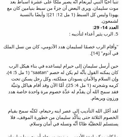
تنبأ أخيَّا النبي ليربعام أنَّه يصير ملكًا على عشرة أسباط بعد
موت سليمان. ويرى البعض أن جزءً من سبط بنيامين كان مع
يهوذا وليس كل السبط (1 مل 12: 21)؛ وأيضًا بالنسبة
لشمعون.
العدد 14- 29
:
5. الرب يثير أعداء لتأديبه :
"وأقام الرب خصمًا لسليمان هدد الآدومي، كان من نسل الملك
في آدوم" [14].
حين أرسل سليمان إلى حيرام ليساعده في بناء هيكل الرب
كان يمكنه القول بأنَّه لم يكن له خصم "saatan" (1 مل 5: 4)،
وإن السلام والآمان يسودان مملكته، وكل رجل يسكن تحت
كرمه وشجرته (1 مل 4: 25). أمَّا الآن وقد أقام هياكل وثنيَّة
فقد سمح الله أن يقدِّم له عدَّة خصوم مرة واحدة خاصة هدد
ورزون ويربعام.
لقد أجّل الله التأديب إلى عصر ابنه رحبعام، لكنَّه سمح بقيام
الخصوم الثلاثة حتى يتأكَّد سليمان من خطورة الموقف، فلا
يستسلم للخطيَّة ظانًا أنَّه ونسله في أمان وسلام.
ما كان يمكن لهدد الأدومي ورزون ويربعام أن يصيبوا سليمان