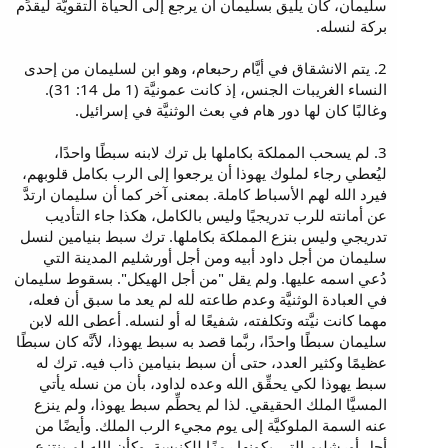
سليمان، كان يليق بسليمان أن يرجع إلى الحياة التقويَّة ليقدِّم
بركة لنسله.
2. يتم الانشقاق في أيَّام رحبعام، وهو ابن لسليمان من إحدى
النساء الغريبات الجنس، إذ كانت عمونيَّة (1 مل 14: 31).
وغالبًا كان لها دور هام في بعث الوثنيَّة في إسرائيل.
3. لم يسحب المملكة بكاملها بل ترك لابنه سبطًا واحدًا،
ليُعطي رجاء لملوك يهوذا أن يرجعوا إلى الرب بكامل قلوبهم،
فيرد الله لهم الأسباط كاملة. بمعنى آخر كما أن سليمان ارتدَّ
عن أمانته للرب تدريجيًا وليس بالكامل، هكذا جاء التأديب
تدريجي وليس بنزع المملكة بكاملها. ترك سبط بنيامين لنسل
سليمان من أجل داود أبيه ومن أجل أورشليم المدينة التي
دُعي اسمه عليها. ولم يقل "من أجل الهيكل". بسقوط سليمان
في العبادة الوثنيَّة وعدم طاعته لله لم يعد ما سبق أن فعله،
مهما كانت نيَّته وتكلفته، شفيعًا له أو لنسله. أعطى الله لابن
سليمان سبطًا واحدًا، ربَّما قصد به سبط يهوذا، لأنَّه كان سبطًا
عظيمًا وكثير العدد، حتى أن سبط بنيامين ذاب فيه. ترك له
سبط يهوذا لكي يحقِّق الله وعده لداود، بأن من نسله يأتي
المسيَّا الملك الحقيقي. لذا لم يحطِّم سبط يهوذا، ولم ينزع
عنه السمة الملوكيَّة إلى يوم مجيء الرب الملك. وأيضًا من
أجل أورشليم التي بكونها رمزًا للكنيسة. وكأن الله لم ينتزع