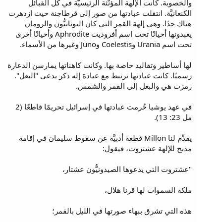
والخصوبة. كانت الإلهة المؤنَّثة الرئيسيَّة في كل القبائل
الكنعانيَّة. انتقلت عبادتها من صور إلى قرطاجنة حيث ازدهرت
هناك جدًا. وهي إلهة القمر التي كان اليونانيُّون والرومان
يعبدونها أحيانًا تحت اسم أفروديت Aphrodite وأحيانًا أخرى
تحت اسم Urania وCoelestis وJuno وغيرها من الأسماء.
لها أساطير وتقاليد خاصة بها. وكانت كاهناتها يمارسن الدعارة
رسميًا. كانت عبادتها ترتبط مع عبادة إله ذكر يدعى "البعل".
رمزت هي والبعل إلى القمر والشمس.
في عهد يوشيا حُرمت عبادتها في إسرائيل تحريمًا قاطعًا (2
مل 23: 13).
يقدِّم لنا Millon قطعة أدبيَّة عن سقوط سليمان في إقامة
مذبح للإلهة عشتروت، فيقول:
"عشتروت التي يدعوها الصيدونيُّون عشتار،
ملكة السموات لها قرنا هلال،
هذه التي تشرق ببهاء صورتها في الليل بالقمر؛