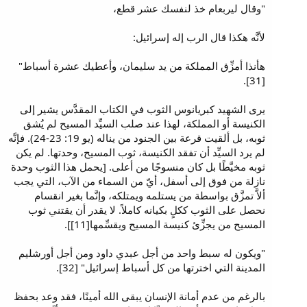
"وقال ليربعام خذ لنفسك عشر قطع،
لأنَّه هكذا قال الرب إله إسرائيل:
هأنذا أمزِّق المملكة من يد سليمان، وأعطيك عشرة أسباط"
[31].
يرى الشهيد كبريانوس الثوب في الكتاب المقدَّس يشير إلى
الكنيسة أو المملكة، لهذا عند صلب السيِّد المسيح لم يُشق
ثوبه، بل ألقيت قرعة بين الجنود من يناله (يو 19: 23-24). فإنَّه
لم يرد السيِّد أن تفقد الكنيسة، ثوب المسيح، وحدتها. لم يكن
ثوبه مخيَّطًا بل كان منسوجًا من أعلى. [يحمل هذا الثوب وحدة
نازلة من فوق إلى أسفل، أيّ من السماء من الآب، التي يجب
ألاَّ تمزَّق بواسطة من يستلمه ويمتلكه، وإنَّما بغير انقسام
نحصل على الثوب ككلٍ بكيانه كاملاً. لا يقدر أن يقتني ثوب
المسيح من يجزِّئ كنيسة المسيح ويقسِّمها[11]].
"ويكون له سبط واحد من أجل عبدي داود ومن أجل أورشليم
المدينة التي اخترتها من كل أسباط إسرائيل" [32].
بالرغم من عدم أمانة الإنسان يبقى الله أمينًا، فقد وعد بحفظ