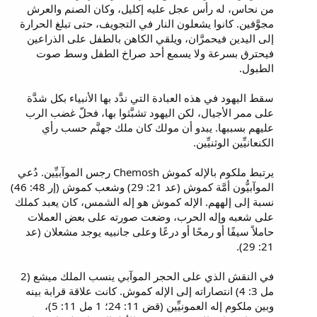
من نحاس، له رأس عجل عليه إكليل، وكان الصنم والعرش
مجوَّفين. كانوا يشعلون النار في التجويف، حتى تبلغ الحرارة
إلى اليدين فيحمرَّان، ويلقي الكاهن بالطفل على الذراعين
فيحترق بسرعة ولا يسمع أحد صراخ الطفل وسط صوت
الطبول.
سقط اليهود في هذه العبادة التي ندَّد بها الأنبياء بكل شدَّة
على ممر الأجيال، لكن اليهود تشبَّثوا بها، فحلّ غضب الرب
عليهم بسببها. يبدو أن مولك كان ملك جهنَّم حسب رأي
الكنعانيِّين الوثنيِّين.
يرتبط ملكوم بالإله كموش Chemosh رجس الموآبيِّين. دُعي
الموآبيُّون أمَّة كموش (عد 21: 29) وشعب كموش (إر 48: 46)
نسبة إلى إلههم. الإله كموش هو إله الشمس، كان يعبد كملك
على شعبه وإله الحرب، وضعت صورته على بعض العملات
حاملاً سيفًا أو رمحًا أو درعًا وعلى جانبيه يوجد مشعلان (عد
21: 29).
في النقش الذي على الحجر الموآبي ينسب الملك ميشع (2
مل 3: 4) انتصاراته إلى الإله كموش. كانت علاقة قرابة بينه
وبين ملكوم إله العمونيِّين (قض 11: 24؛ 1 مل 11: 5)،