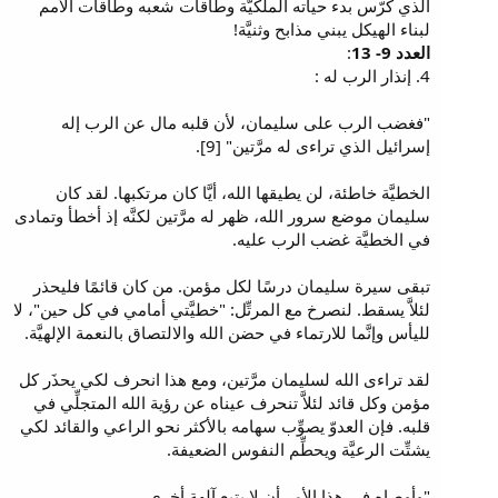
الذي كرّس بدء حياته الملكيَّة وطاقات شعبه وطاقات الأمم
لبناء الهيكل يبني مذابح وثنيَّة!
العدد 9- 13
:
4. إنذار الرب له :
"فغضب الرب على سليمان، لأن قلبه مال عن الرب إله
إسرائيل الذي تراءى له مرَّتين" [9].
الخطيَّة خاطئة، لن يطيقها الله، أيَّا كان مرتكبها. لقد كان
سليمان موضع سرور الله، ظهر له مرَّتين لكنَّه إذ أخطأ وتمادى
في الخطيَّة غضب الرب عليه.
تبقى سيرة سليمان درسًا لكل مؤمن. من كان قائمًا فليحذر
لئلاَّ يسقط. لنصرخ مع المرتِّل: "خطيَّتي أمامي في كل حين"، لا
لليأس وإنَّما للارتماء في حضن الله والالتصاق بالنعمة الإلهيَّة.
لقد تراءى الله لسليمان مرَّتين، ومع هذا انحرف لكي يحذَر كل
مؤمن وكل قائد لئلاَّ تنحرف عيناه عن رؤية الله المتجلِّي في
قلبه. فإن العدوّ يصوِّب سهامه بالأكثر نحو الراعي والقائد لكي
يشتِّت الرعيَّة ويحطِّم النفوس الضعيفة.
"وأوصاه في هذا الأمر أن لا يتبع آلهة أخرى،