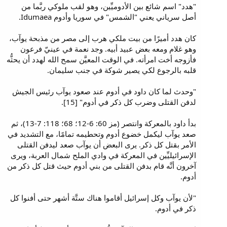
"هدد" اسم شائع بين الأدوميِّين، وهو لقب ملوكي ربَّما من
أصل سرياني يعني "الشمس" في سوريا وأدوم Idumaea.
كان هدد أميرًا من بيت ملكي هرب إلى مصر من مذبحة يوآب،
وهو غلام ومعه بعض عبيد أبيه. وجد نعمة في عينيّ فرعون
فأزوجه أخت امرأته. في الوقت المعيَّن سمح الله لهدد أن يحثُّه
قلبه بالرجوع لكي يصير شوكة في جنب سليمان.
"وحدث لما كان داود في أدوم عند صعود يوآب رئيس الجيش
لدفن القتلى وضرب كل ذكر في أدوم" [15].
بدأ داود بالمعركة وانتصر (مز 60: 6-12؛ 68؛ 118: 7-13)، ثم
صعد يوآب ليكمل خضوع أدوم وتحطيمه تمامًا، مع التشديد في
الأمر بقتل كل ذكر. يرى البعض أن يوآب صعد ليدفن القتلى
الإسرائيليِّين في المعركة في وادي الملح شمال العربة، ويرى
آخرون أنَّه قام بدفن القتلى من بني أدوم حيث قتل كل ذكر من
أدوم.
"لأن يوآب وكل إسرائيل أقاموا هناك ستَّة أشهر حتى أفنوا كل
ذكر في أدوم.