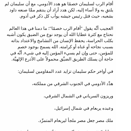
أقام الرب لسليمان خصمًا هو هدد الأدومي، مع أن سليمان لم
يلتقِ به ولا أساء إليه، لكن هدد أراد أن ينتقم ممَّا صنعه داود
بشعبه، حيث قتل رئيس جيشه يوآب كل ذكر في آدوم.
العجيب أنَّه يقول "أقام الرب خصمًا"؛ ما دمنا في هذا العالم
نحتاج مع كثرة عطايا الله أن يوجد نوع من الضيق يكون أشبه
بكلب الحراسة، يحفظ الإنسان من التشامخ والاعتداد بذاته
بسبب نجاحه أو غناه أو كرامته. الله يسمح بوجود خصم
للمؤمن، حتى وإن لم يسيء المؤمن إليه في شيء. أنَّه في
حاجة أن يسلك الطريق الضيِّق محمولاً على الأذرع الإلهيَّة.
في أواخر حكم سليمان تزايد عدد المقاومين لسليمان:
هدَّد الأدومي في الجنوب الشرقي من مملكته،
وريزون السرياني في الشمال الشرقي،
وعبده يربعام في شمال إسرائيل،
ملك مصر جعل مصر ملجأ ليربعام المتمرِّد.