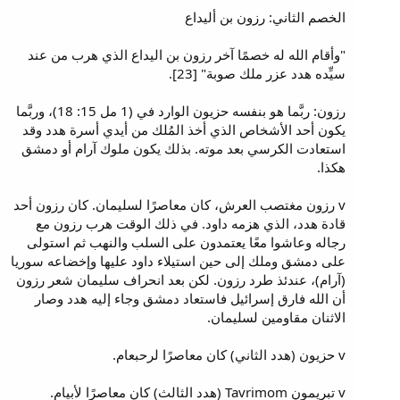
الخصم الثاني: رزون بن أليداع
"وأقام الله له خصمًا آخر رزون بن اليداع الذي هرب من عند
سيِّده هدد عزر ملك صوبة" [23].
رزون: ربَّما هو بنفسه حزيون الوارد في (1 مل 15: 18)، وربَّما
يكون أحد الأشخاص الذي أخذ المُلك من أيدي أسرة هدد وقد
استعادت الكرسي بعد موته. بذلك يكون ملوك آرام أو دمشق
هكذا.
v رزون مغتصب العرش، كان معاصرًا لسليمان. كان رزون أحد
قادة هدد، الذي هزمه داود. في ذلك الوقت هرب رزون مع
رجاله وعاشوا معًا يعتمدون على السلب والنهب ثم استولى
على دمشق وملك إلى حين استيلاء داود عليها وإخضاعه سوريا
(آرام)، عندئذ طرد رزون. لكن بعد انحراف سليمان شعر رزون
أن الله فارق إسرائيل فاستعاد دمشق وجاء إليه هدد وصار
الاثنان مقاومين لسليمان.
v حزيون (هدد الثاني) كان معاصرًا لرحبعام.
v تبريمون Tavrimom (هدد الثالث) كان معاصرًا لأبيام.