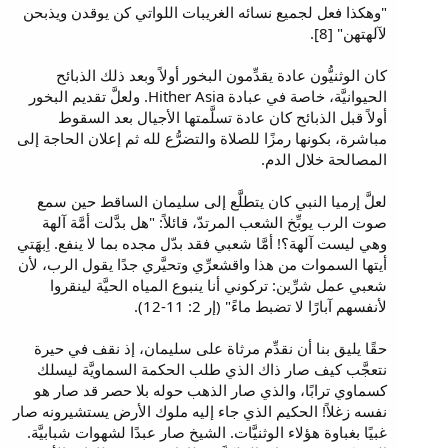
"وهكذا فعل لجميع نسائه الغريبات اللواتي كن يوقدن ويذبحن
لآلهتهن" [8].
كان الوثنيُّون عادة يقدِّمون البخور أولاً وبعد ذلك الذبائح
الحيوانيَّة، خاصة في عبادة Hither Asia. ولعلَّ تقديم البخور
أولاً قبل الذبائح كان عادة تسلَّمتها الأجيال بعد السقوط
مباشرة، بكونها رمزًا للصلاة والتضرُّع لله ثم إعلان الحاجة إلى
المصالحة خلال الدم.
لعلَّ إرميا النبي كان يتطلَّع إلى سليمان الساقط حين سمع
صوت الرب يوبِّخ الشعب المرتدّ، قائلاً: "هل بدَّلت أمَّة آلهة
وهي ليست آلهة؟! أمَّا شعبي فقد بدّل مجده بما لا ينفع. اِبهَتي
أيتها السموات من هذا واقشعرِّي وتحيَّري جدًا يقول الرب، لأن
شعبي عمل شرِّين: تركوني أنا ينبوع المياه الحيَّة لينقروا
لأنفسهم آبارًا لا تضبط ماءً" (إر 2: 11-12).
حقًا يليق بنا أن نقدِّم مرثاة على سليمان، إذ نقف في حيرة
نتعجَّب كيف صار ذاك الذي طلب الحكمة السماويَّة ليسلك
كسماوي ترابًا، والذي صار الذهب حوله بلا حصر قد صار هو
نفسه زغلاً! الحكيم الذي جاء إليه ملوك الأرض يستشيرونه صار
غبيًا بغباوة هؤلاء الوثنيَّات. الشيخ صار عبدًا لشهوات شبابيَّة.