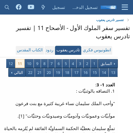
تسجيل الدخول
تسجيل
تفسير تادرس يعقوب
تفسير سفر الملوك الأول - الأصحاح 11 | تفسير
تادرس يعقوب
انطونيوس فكري
تادرس يعقوب
ردود
الكتاب المقدس
السابق
1
2
3
4
5
6
7
8
9
10
11
12
13
14
15
16
17
18
19
20
21
22
التالي
العدد 1- 3
:
1. التصاقه بالوثنيَّات :
"وأحب الملك سليمان نساء غريبة كثيرة مع بنت فرعون
موآبيَّات وعمونيَّات وآدوميَّات وصيدونيَّات وحثيَّات" [1].
تمتُّع سليمان بعطيَّة الحكمة السماويَّة الفائقة لم يُلزمه بالحياة