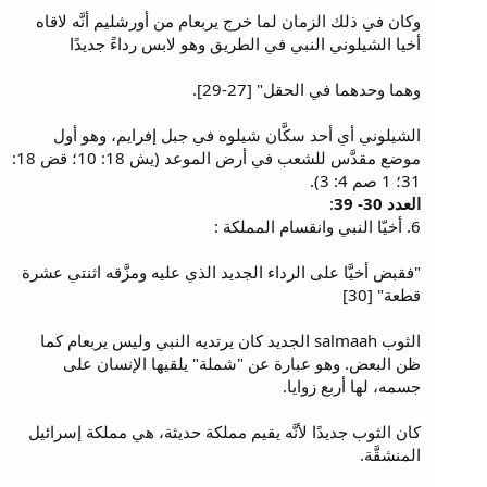
وكان في ذلك الزمان لما خرج يربعام من أورشليم أنَّه لاقاه
أخيا الشيلوني النبي في الطريق وهو لابس رداءً جديدًا
وهما وحدهما في الحقل" [27-29].
الشيلوني أي أحد سكَّان شيلوه في جبل إفرايم، وهو أول
موضع مقدَّس للشعب في أرض الموعد (يش 18: 10؛ قض 18:
31؛ 1 صم 4: 3).
العدد 30- 39
:
6. أخيّا النبي وانقسام المملكة :
"فقبض أخيَّا على الرداء الجديد الذي عليه ومزَّقه اثنتي عشرة
قطعة" [30]
الثوب salmaah الجديد كان يرتديه النبي وليس يربعام كما
ظن البعض. وهو عبارة عن "شملة" يلقيها الإنسان على
جسمه، لها أربع زوايا.
كان الثوب جديدًا لأنَّه يقيم مملكة حديثة، هي مملكة إسرائيل
المنشقَّة.