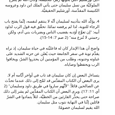
الملوكيَّة من نسل سليمان حتى يأتي الملك ابن داود وعروسه
الكنيسة المقدَّسة، أورشليم الحقيقيَّة.
4. يؤكِّد الله بتأديبه لسليمان أنَّه لا ينتقم لنفسه، إنَّما يفتح باب
الرجاء للتوبة، لذا لم يرفضه تمامًا. تحقَّق فيه قول الرب لداود
أبيه: "إن تعوَّج أؤدبه بقضيب الناس وبضربات بني آدم، ولكن
رحمتي لا تُنزع منه" (2 صم 7: 14-15).
واضح أن هذا الإنذار كان له فاعليَّته في حياة سليمان، إذ نراه
يقدِّم توبة في سفر الجامعة حيث يُعلن عن حزنه الشديد على
غباوته وجنونه، وطلب من المؤمنين أن يحذروا الشرّ، ويخافوا
الرب ويحفظوا وصاياه.
يتساءل البعض إن كان سليمان قد تاب في أواخر أيَّامه أم لا.
يرى البعض أن الكتاب المقدَّس قد لمَّح إلى ذلك عندما تحدَّث
عن الصالحين قائلاً: "لأنَّهم ساروا في طريق داود وسليمان" (2
أي 11: 17). ويرى البعض أن الكتاب المقدَّس لم يشر إلى ذلك
صراحة حتى يحذِّر القارئين من الخطيَّة، لئلاَّ يتمادوا في الشرّ
قائلين إنَّنا في النهاية نتوب مثل سليمان.
الله يقيم لسليمان خصومًا: