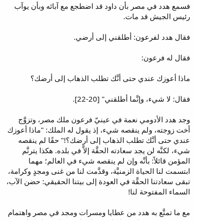
فسمع هدد في مصر بأن داود قد اضطجع مع آبائه وبأن يوآب
رئيس الجيش قد مات.
فقال هدد لفرعون: أطلقني إلى أرضي.
فقال له فرعون:
ماذا أعوزك عندي حتى أنَّك تطلب الذهاب إلى أرضك؟
فقال: لا شيء، وإنَّما أطلقني" [20-22].
وجد هدد الأدومي نعمة في عينيّ فرعون ملك مصر، وتزوَّج
أخت زوجته، ولم ينقصه شيء، إذ يقول له الملك: "ماذا أعوزك
عندي حتى أنَّك تطلب الذهاب إلى أرضك؟!" حقًا لم ينقصه
شيء، لكنَّه لن يجد سعادته الحقَّة إلاَّ في بلده. هكذا يترنَّم
المؤمن قائلاً: بأنَّه وإن لم ينقصه شيء في العالم؛ مهما
ابتسمت لنا الحياة الزمنيَّة، وقدَّمت لنا من غنى ومجدٍ وكرامة،
تبقى سعادتنا الحقَّة في العودة إلى بيتنا الحقيقي: حضن الآب،
السماء المفتوحة لنا!
مع ما تمتَّع به هدد من عطايا ومسرات ومجد في مصر واهتمام