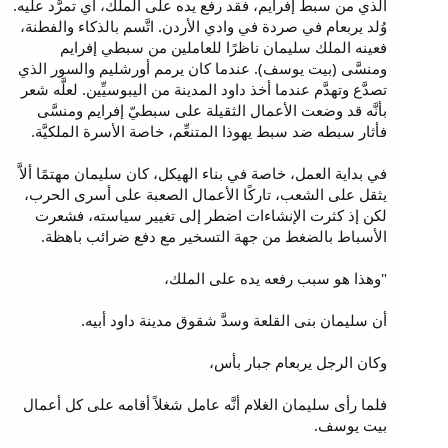
الذي من سبط إفرايم، فقد رفع يده على الملك، أي تمرَّد عليه.
وُلد يربعام في صردة في وادي الأردن. اتَّسم بالذكاء والفطنة،
فعينه الملك سليمان ناظرًا للعاملين من سبطي إفرايم
ومنسَّى (بيت يوسف). عندما كان يرمم أورشليم والسور الذي
تصدَّع وتهدَّم عندما أخذ داود المدينة من اليبوسيِّين. لعلَّه شعر
بأنَّه قد وضعت الأعمال الثقيلة على سبطيّ إفرايم ومنسَّى
فأثار سبطه ضد سبط يهوذا المتنعِّم، خاصة الأسرة الملكيَّة.
في بداية العمل، خاصة في بناء الهيكل، كان سليمان مهتمًا ألاَّ
يثقل على الشعب، تاركًا الأعمال الصعبة على أسرى الحرب،
لكن إذ كثرت الإنشاءات اضطر إلى تغيير سياسته، فشعرت
الأسباط بالضغط من جهة التسخير مع دفع ضرائب باهظة.
"وهذا هو سبب رفعه يده على الملك،
أن سليمان بنى القلعة وسدَّ شقوق مدينة داود أبيه.
وكان الرجل يربعام جبار بأس،
فلما رأى سليمان الغلام أنَّه عامل شغلاً أقامه على كل أعمال
بيت يوسف.