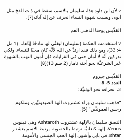
v لأن ابن داود هذا، سليمان بالاسم، سقط في ذات الفخ مثل
أبوه، وبسبب شهوة النساء انحرف عن إله آبائه[7].
القدِّيس يوحنا الذهبي الفم
v استخدمت الحكمة (سليمان) ليغنِّي لها مادحًا إيَّاها... (1 مل
4: 33)، ومع ذلك فقد ارتدَّ عن الله لأنَّه كان محبًا للنساء. ولكي
تدركين أنَّه لا أمان حتى في القرابات فإن أمون التهب بالشهوة
غير الشرعيَّة نحو أخته ثامار (2 صم 13)[8].
القدِّيس جيروم
العدد 5- 8
:
3. انحرافه نحو الوثنيَّة :
"فذهب سليمان وراء عشتروث آلهة الصيدونيِّين، وملكوم
رجس العمونيِّين" [5].
التصق سليمان بالإلهة عشتروت Ashtaroth وهي فينوس
Venus، إلهة كنعانيَّة ترتبط بالخصوبة. يرتبط الاسم بعشتار
Ishtar في بابل وأشور، إلهة الحب الجنسي والأمومة