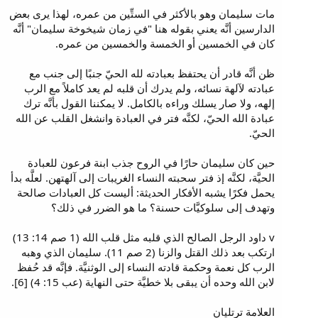
مات سليمان وهو بالأكثر في الستِّين من عمره، لهذا يرى بعض
الدارسين أنَّه يعني بقوله هنا "في زمان شيخوخة سليمان" أنَّه
كان في الخمسين أو الخمسة والخمسين من عمره.
ظن أنَّه قادر أن يحتفظ بعبادته لله الحيّ جنبًا إلى جنب مع
عبادته لآلهة نسائه، ولم يدرك أن قلبه لم يعد كاملاً مع الرب
إلهه، ولا صار يسلك وراءه بالكامل. لا يمكننا القول بأنَّه ترك
عبادة الله الحيّ، لكنَّه فتر في العبادة وانشغل القلب عن الله
الحيّ.
حين كان سليمان حارًا في الروح جذب ابنة فرعون للعبادة
الحيَّة، لكنَّه إذ فتر سحبته النساء الغريبات إلى آلهتهن. لعلَّه بدأ
يحمل فكرًا يشبه الأفكار الحديثة: أليست كل العبادات صالحة
وتهدف إلى سلوكيَّات حسنة؟ ما هو الضرر في ذلك؟
v داود الرجل الصالح الذي قلبه مثل قلب الله (1 صم 14: 13)
ارتكب بعد ذلك القتل والزنا (2 صم 11). سليمان الذي وهبه
الرب كل نعمة وحكمة قادته النساء إلى الوثنيَّة. فإنَّه قد حُفظ
لابن الله وحده أن يبقى بلا خطيَّة حتى النهاية (عب 15: 4) [6].
العلامة ترتليان