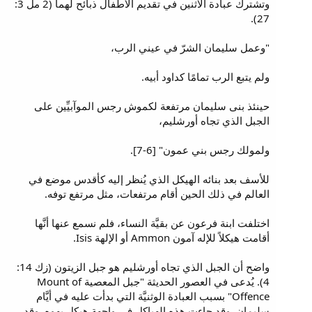
وتشترك عبادة الاثنين في تقديم الأطفال ذبائح لهما (2 مل 3:
27).
"وعمل سليمان الشرّ في عيني الرب،
ولم يتبع الرب تمامًا كداود أبيه.
حينئذ بنى سليمان مرتفعة لكموش رجس الموآبيِّين على
الجبل الذي تجاه أورشليم،
ولمولك رجس بني عمون" [6-7].
للأسف بعد بنائه الهيكل الذي يُنظر إليه كأقدس موضع في
العالم في ذلك الحين أقام مرتفعات، مثل مرتفع توفه.
اختلفت ابنة فرعون عن بقيَّة النساء، فلم نسمع عنها أنَّها
أقامت هيكلاً للإله آمون Ammon أو الإلهة Isis.
واضح أن الجبل الذي تجاه أورشليم هو جبل الزيتون (زك 14:
4). يُدعى في العصور الحديثة "جبل المعصية Mount of
Offence" بسبب العبادة الوثنيَّة التي بدأت عليه في أيَّام
سليمان. وقد جاءت هذه الهياكل في واجهة هيكل يهوه. وقد