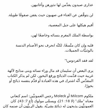
عذارى صيدون يقدِّمن لها نذورهن وأغانيهن.
لن يتوقَّفن عن الغناء في صهيون حيث يقفن صفوفًا طويلة.
أقيم هيكلها على جبل المعصية،
بواسطة الملك المغرم بنسائه وخاضعًا لهن،
قلبه وإن كان متَّسعًا، لكنَّه انحرف نحو الأصنام الدنسة
بالوثنيَّات الجميلات.
لقد فقد الفردوس!"
يرى البعض أن سليمان قد مال وراء نسائه وبنى مذابح لآلهة
غريبة حيث قدَّمت الذبائح ورفع البخور، لكن لم يذكر الكتاب
المقدَّس أنَّه اشترك في هذه العبادة أو قدَّم بنفسه ذبائح أو
بخورًا.
ملكوم Milcom أو Moleck رجس العمونيِّين: اسم كنعاني
معناه "ملك" (لا 18: 21)، ويسمَّى مولوك (أع 7: 43). كان
العمونيُّون يذبحون له ذبائح بشريَّة. يقول الربيُّون أن صنمه كان