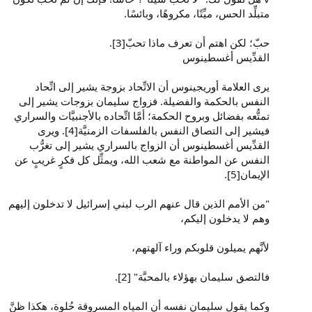
متبلِّد الحس، ميِّتًا، مكروهًا، وبائسًا.
حبّ؛ لكن اهتم أن تعرف ماذا تحبّ[3].
القدِّيس أغسطينوس
يرى العلامة أوريجينوس أن الاتِّحاد بزوجة يشير إلى اتِّحاد
النفس بالحكمة والفضيلة. فزواج سليمان بزوجات يشير إلى
تمتُّعه بفضائل وبروح الحكمة؛ أمَّا اتِّحاده بالأجنبيَّات والسراري
فيشير إلى التصاق النفس بالفلسفات الزمنيَّة[4]. ويرى
القدِّيس أغسطينوس أن الزواج بالسراري يشير إلى تغرُّب
النفس عن المواطنة مع شعب الله، ويمثِّل كل فكرٍ غريبٍ عن
الإيمان[5].
"من الأمم الذين قال عنهم الرب لبني إسرائيل لا تدخلون إليهم
وهم لا يدخلون إليكم،
لأنَّهم يميلون قلوبكم وراء آلهتهم،
فالتصق سليمان بهؤلاء بالمحبَّة" [2].
وكما يقول سليمان نفسه أن المياه المسروقة حُلوة، هكذا ظنَّ