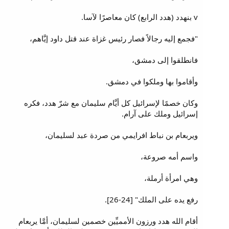
v بنهدد (هدد الرابع) كان معاصرًا لآسا.
"فجمع إليه رجالاً فصار رئيس غزاة عند قتل داود إيَّاهم،
فانطلقوا إلى دمشق،
وأقاموا بها وملكوا في دمشق.
وكان خصمًا لإسرائيل كل أيَّام سليمان مع شرّ هدد، فكره
إسرائيل وملك على آرام.
ويربعام بن نباط افرايمي من صردة عبد لسليمان،
واسم أمه صروعة،
وهي امرأة أرملة،
رفع يده على الملك" [24-26].
أقام الله هدد ورزون الأمميِّين خصمين لسليمان، أمَّا يربعام