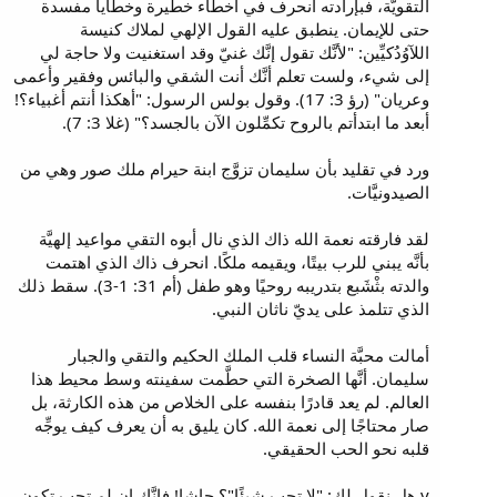
التقويَّة، فبإرادته انحرف في أخطاء خطيرة وخطايا مفسدة
حتى للإيمان. ينطبق عليه القول الإلهي لملاك كنيسة
اللآوُدُكيِّين: "لأنَّك تقول إنَّك غنيّ وقد استغنيت ولا حاجة لي
إلى شيء، ولست تعلم أنَّك أنت الشقي والبائس وفقير وأعمى
وعريان" (رؤ 3: 17). وقول بولس الرسول: "أهكذا أنتم أغبياء؟!
أبعد ما ابتدأتم بالروح تكمِّلون الآن بالجسد؟" (غلا 3: 7).
ورد في تقليد بأن سليمان تزوَّج ابنة حيرام ملك صور وهي من
الصيدونيَّات.
لقد فارقته نعمة الله ذاك الذي نال أبوه التقي مواعيد إلهيَّة
بأنَّه يبني للرب بيتًا، ويقيمه ملكًا. انحرف ذاك الذي اهتمت
والدته بثْشَبع بتدريبه روحيًا وهو طفل (أم 31: 1-3). سقط ذلك
الذي تتلمذ على يديّ ناثان النبي.
أمالت محبَّة النساء قلب الملك الحكيم والتقي والجبار
سليمان. أنَّها الصخرة التي حطَّمت سفينته وسط محيط هذا
العالم. لم يعد قادرًا بنفسه على الخلاص من هذه الكارثة، بل
صار محتاجًا إلى نعمة الله. كان يليق به أن يعرف كيف يوجِّه
قلبه نحو الحب الحقيقي.
v هل نقول لك: "لا تحب شيئًا"؟ حاشا! فإنَّك إن لم تحب تكون