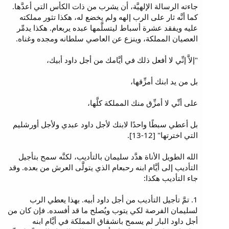
جاءته الرسالة الإلهيَّة، أن يشرب من ذات الكأس التي أعدَّها.
كما أنَّه ثار على الرب إلهه ولم يخضع له، هكذا تثور مملكته
عليه ويفقد عشرة أسباط ليتسلَّمها عبده يربعام. هكذا يدمِّر
العصيان المملكة، وينزع عن العاصي سلطانه ومجده وغناه.
"إلاَّ إنِّي لا أفعل ذلك في أيَّامك من أجل داود أبيك،
بل من يد ابنك أمزِّقها،
على أنِّي لا أمزِّق منك المملكة كلَّها،
بل أعطي سبطًا واحدًا لابنك لأجل داود عبدي ولأجل أورشليم
التي اخترتها" [12-13].
الله الطويل الأناة هدَّد سليمان بالتأديب، لكنَّه سمح بتأجيل
التأديب إلى أيَّام ابنه رحبعام الذي يتولَّى العرش من بعده. وقد
جاء التأديب هكذا:
1. تمَّ تأجيل التأديب من أجل داود أبيه. بهذا يعطي الرب
لسليمان الفرصة لكي يتوب ويُصلح ما قد أفسده. فإن كان من
أجل داود البار لم يسمح بانشقاق المملكة في أيَّام ابنه