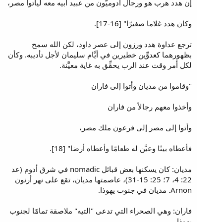
إن هدد هرب هو ورجال آدوميُّون من عبيد أبيه معه ليأتوا مصر،
وكان هدد غلاما صغيرًا" [16-17].
ترجع عداوة هدد ورزون إلى عصر داود، لكن الله سمح
بظهورهما كعدوِّين خطيرين في أيَّام سليمان لأجل تأديبه. وكأن
لكل أمر وقت عند الرب يحقِّق به غاية معيَّنة.
"وقاموا من مديان وأتوا إلى فاران
وأخذوا معهم رجالاً من فاران
وأتوا إلى مصر إلى فرعون ملك مصر،
فأعطاه بيتًا وعيَّن له طعامًا وأعطاه أرضا" [18].
مديان: كان يسكنها بعض قبائل nomadic في شرق أدوم (عد
22: 4، 7؛ 25: 15-31)، عاصمتها مديان، تقع على نهر أرنون
Arnon. مديان في جنوب يهوذا.
فاران: وهي الصحراء التي تدعى "التيه" ملاصقة تمامًا لجنوب
يهوذا.