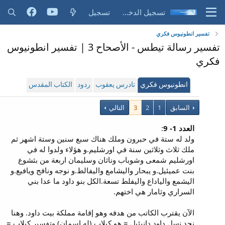
تسجيل الدخول
تسجيل
تفسير انطونيوس فكري
تفسير رسالة تيطس - الأصحاح 3 | تفسير انطونيوس
فكري
انطونيوس فكري
تادرس يعقوب
ردود
الكتاب المقدس
السابق
1
2
3
التالي
العدد 1- 9
:
ولد له ستة في حبرون وملك هناك سبع سنين وستة اشهر ثم
ملك ثلاث وثلاثين سنة في اورشليم.و هؤلاء ولدوا له في
اورشليم شمعى وشوباب وناثان وسليمان اربعة من بثشوع
بنت عميئيل.و يبحار واليشامع واليفالط.و نوجه ونافج ويافيع.و
اليشمع والياداع واليفلط تسعة.الكل بنو داود ما عدا بني
السراري وثامار هي اختهم.
الآن يقترب الكاتب من هدفه وهو إقامة مملكة بيت داود. وهنا
نجد نسل داود دانيئيل = هو كيلاب (له إسمان) وتفسير كيلاب =