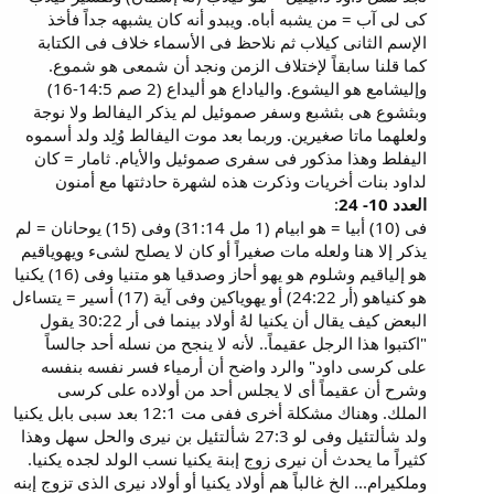
كى لى آب = من يشبه أباه. ويبدو أنه كان يشبهه جداً فأخذ
الإسم الثانى كيلاب ثم نلاحظ فى الأسماء خلاف فى الكتابة
كما قلنا سابقاً لإختلاف الزمن ونجد أن شمعى هو شموع.
وإليشامع هو اليشوع. والياداع هو أليداع (2 صم 14:5-16)
وبثشوع هى بثشبع وسفر صموئيل لم يذكر اليفالط ولا نوجة
ولعلهما ماتا صغيرين. وربما بعد موت اليفالط وُلِد ولد أسموه
اليفلط وهذا مذكور فى سفرى صموئيل والأيام. ثامار = كان
لداود بنات أخريات وذكرت هذه لشهرة حادثتها مع أمنون
العدد 10- 24
:
فى (10) أبيا = هو ابيام (1 مل 31:14) وفى (15) يوحانان = لم
يذكر إلا هنا ولعله مات صغيراً أو كان لا يصلح لشىء ويهوياقيم
هو إلياقيم وشلوم هو يهو أحاز وصدقيا هو متنيا وفى (16) يكنيا
هو كنياهو (أر 24:22) أو يهوياكين وفى آية (17) أسير = يتساءل
البعض كيف يقال أن يكنيا لهُ أولاد بينما فى أر 30:22 يقول
"اكتبوا هذا الرجل عقيماً.. لأنه لا ينجح من نسله أحد جالساً
على كرسى داود" والرد واضح أن أرمياء فسر نفسه بنفسه
وشرح أن عقيماً أى لا يجلس أحد من أولاده على كرسى
الملك. وهناك مشكلة أخرى ففى مت 12:1 بعد سبى بابل يكنيا
ولد شألتئيل وفى لو 27:3 شألتئيل بن نيرى والحل سهل وهذا
كثيراً ما يحدث أن نيرى زوج إبنة يكنيا نسب الولد لجده يكنيا.
وملكيرام... الخ غالباً هم أولاد يكنيا أو أولاد نيرى الذى تزوج إبنه