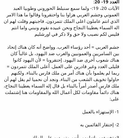
العدد 19- 20
:
الآيات 20، 19:- ولما سمع سنبلط الحوروني وطوبيا العبد
العموني وجشم العربي هزاوا بنا واحتقرونا وقالوا ما هذا الامر
الذي انتم عاملون اعلى الملك تتمردون. فاجبتهم وقلت لهم ان
اله السماء يعطينا النجاح ونحن عبيده نقوم ونبني واما انتم
فليس لكم نصيب ولا حق ولا ذكر في اورشليم
جشم العربى = أحد رؤساء العرب. وواضح أنه كان هناك إتحاد
بين السامريين والعمونيين والعرب ضد اليهود، بل غالباً كان
هناك شعوب أخرى ضد اليهود. إحتقرونا = لأن اليهود كانوا
قليلى العدد وغير قادرين على العمل. أعلى الملك تتمردون =
ربما لم يعلموا بأن هناك أمر من ملك فارس بالبناء. ولكنهم
حاولوا تخويف الشعب من البناء. ونجد أن نحميا لم يقل لهم أن
ملك فارس أصدر أمراً بالبناء بل قال إله السماء يعطينا النجاح،
هناك دائماً مقاومات لكل أعمال الله والمقاومات هنا إشتملت
على:
1- الإستهزاء بالعمل
2- إحتقار القائمين به
3- تخويفهم بإتهامهم بأنهم متمردين على الملك