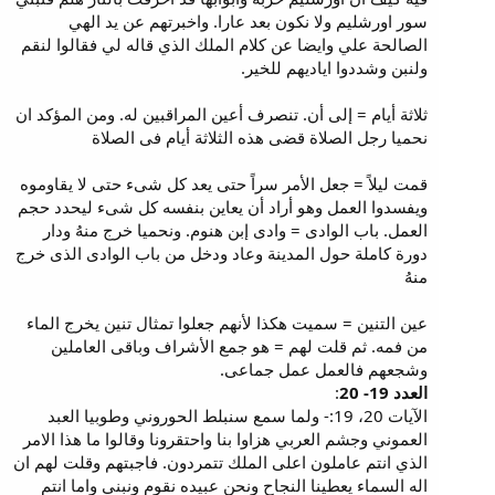
سور اورشليم ولا نكون بعد عارا. واخبرتهم عن يد الهي
الصالحة علي وايضا عن كلام الملك الذي قاله لي فقالوا لنقم
ولنبن وشددوا اياديهم للخير.
ثلاثة أيام = إلى أن. تنصرف أعين المراقبين له. ومن المؤكد ان
نحميا رجل الصلاة قضى هذه الثلاثة أيام فى الصلاة
قمت ليلاً = جعل الأمر سراً حتى يعد كل شىء حتى لا يقاوموه
ويفسدوا العمل وهو أراد أن يعاين بنفسه كل شىء ليحدد حجم
العمل. باب الوادى = وادى إبن هنوم. ونحميا خرج منهُ ودار
دورة كاملة حول المدينة وعاد ودخل من باب الوادى الذى خرج
منهُ
عين التنين = سميت هكذا لأنهم جعلوا تمثال تنين يخرج الماء
من فمه. ثم قلت لهم = هو جمع الأشراف وباقى العاملين
وشجعهم فالعمل عمل جماعى.
العدد 19- 20
:
الآيات 20، 19:- ولما سمع سنبلط الحوروني وطوبيا العبد
العموني وجشم العربي هزاوا بنا واحتقرونا وقالوا ما هذا الامر
الذي انتم عاملون اعلى الملك تتمردون. فاجبتهم وقلت لهم ان
اله السماء يعطينا النجاح ونحن عبيده نقوم ونبني واما انتم