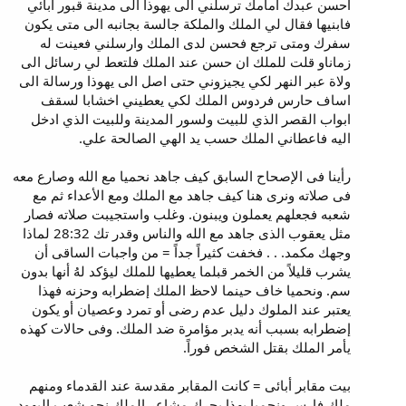
احسن عبدك امامك ترسلني الى يهوذا الى مدينة قبور ابائي
فابنيها فقال لي الملك والملكة جالسة بجانبه الى متى يكون
سفرك ومتى ترجع فحسن لدى الملك وارسلني فعينت له
زماناو قلت للملك ان حسن عند الملك فلتعط لي رسائل الى
ولاة عبر النهر لكي يجيزوني حتى اصل الى يهوذا ورسالة الى
اساف حارس فردوس الملك لكي يعطيني اخشابا لسقف
ابواب القصر الذي للبيت ولسور المدينة وللبيت الذي ادخل
اليه فاعطاني الملك حسب يد الهي الصالحة علي.
رأينا فى الإصحاح السابق كيف جاهد نحميا مع الله وصارع معه
فى صلاته ونرى هنا كيف جاهد مع الملك ومع الأعداء ثم مع
شعبه فجعلهم يعملون ويبنون. وغلب واستجيبت صلاته فصار
مثل يعقوب الذى جاهد مع الله والناس وقدر تك 28:32 لماذا
وجهك مكمد. . . فخفت كثيراً جداً = من واجبات الساقى أن
يشرب قليلاً من الخمر قبلما يعطيها للملك ليؤكد لهُ أنها بدون
سم. ونحميا خاف حينما لاحظ الملك إضطرابه وحزنه فهذا
يعتبر عند الملوك دليل عدم رضى أو تمرد وعصيان أو يكون
إضطرابه بسبب أنه يدبر مؤامرة ضد الملك. وفى حالات كهذه
يأمر الملك بقتل الشخص فوراً.
بيت مقابر أبائى = كانت المقابر مقدسة عند القدماء ومنهم
ملك فارس ونحميا بهذا يحرك مشاعر الملك نحو شعب اليهود