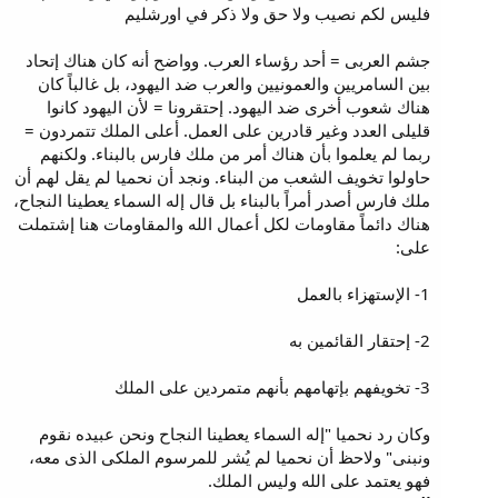
فليس لكم نصيب ولا حق ولا ذكر في اورشليم
جشم العربى = أحد رؤساء العرب. وواضح أنه كان هناك إتحاد
بين السامريين والعمونيين والعرب ضد اليهود، بل غالباً كان
هناك شعوب أخرى ضد اليهود. إحتقرونا = لأن اليهود كانوا
قليلى العدد وغير قادرين على العمل. أعلى الملك تتمردون =
ربما لم يعلموا بأن هناك أمر من ملك فارس بالبناء. ولكنهم
حاولوا تخويف الشعب من البناء. ونجد أن نحميا لم يقل لهم أن
ملك فارس أصدر أمراً بالبناء بل قال إله السماء يعطينا النجاح،
هناك دائماً مقاومات لكل أعمال الله والمقاومات هنا إشتملت
على:
1- الإستهزاء بالعمل
2- إحتقار القائمين به
3- تخويفهم بإتهامهم بأنهم متمردين على الملك
وكان رد نحميا "إله السماء يعطينا النجاح ونحن عبيده نقوم
ونبنى" ولاحظ أن نحميا لم يُشر للمرسوم الملكى الذى معه،
فهو يعتمد على الله وليس الملك.