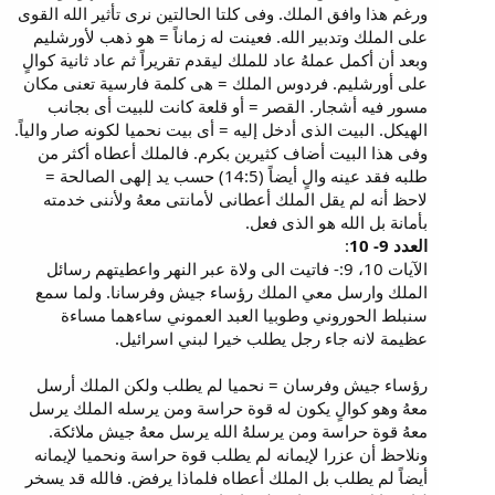
ورغم هذا وافق الملك. وفى كلتا الحالتين نرى تأثير الله القوى
على الملك وتدبير الله. فعينت له زماناً = هو ذهب لأورشليم
وبعد أن أكمل عملهُ عاد للملك ليقدم تقريراً ثم عاد ثانية كوالٍ
على أورشليم. فردوس الملك = هى كلمة فارسية تعنى مكان
مسور فيه أشجار. القصر = أو قلعة كانت للبيت أى بجانب
الهيكل. البيت الذى أدخل إليه = أى بيت نحميا لكونه صار والياً.
وفى هذا البيت أضاف كثيرين بكرم. فالملك أعطاه أكثر من
طلبه فقد عينه والٍ أيضاً (14:5) حسب يد إلهى الصالحة =
لاحظ أنه لم يقل الملك أعطانى لأمانتى معهُ ولأننى خدمته
بأمانة بل الله هو الذى فعل.
العدد 9- 10
:
الآيات 10، 9:- فاتيت الى ولاة عبر النهر واعطيتهم رسائل
الملك وارسل معي الملك رؤساء جيش وفرسانا. ولما سمع
سنبلط الحوروني وطوبيا العبد العموني ساءهما مساءة
عظيمة لانه جاء رجل يطلب خيرا لبني اسرائيل.
رؤساء جيش وفرسان = نحميا لم يطلب ولكن الملك أرسل
معهُ وهو كوالٍ يكون له قوة حراسة ومن يرسله الملك يرسل
معهُ قوة حراسة ومن يرسلهُ الله يرسل معهُ جيش ملائكة.
ونلاحظ أن عزرا لإيمانه لم يطلب قوة حراسة ونحميا لإيمانه
أيضاً لم يطلب بل الملك أعطاه فلماذا يرفض. فالله قد يسخر