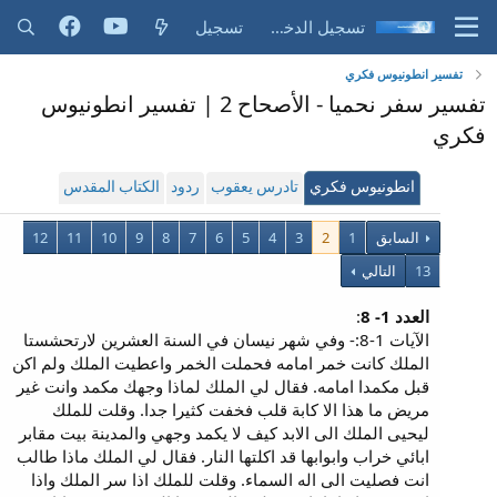
تسجيل الدخول
تسجيل
تفسير انطونيوس فكري
تفسير سفر نحميا - الأصحاح 2 | تفسير انطونيوس
فكري
انطونيوس فكري
تادرس يعقوب
ردود
الكتاب المقدس
السابق
1
2
3
4
5
6
7
8
9
10
11
12
13
التالي
العدد 1- 8
:
الآيات 1-8:- وفي شهر نيسان في السنة العشرين لارتحشستا
الملك كانت خمر امامه فحملت الخمر واعطيت الملك ولم اكن
قبل مكمدا امامه. فقال لي الملك لماذا وجهك مكمد وانت غير
مريض ما هذا الا كابة قلب فخفت كثيرا جدا. وقلت للملك
ليحيى الملك الى الابد كيف لا يكمد وجهي والمدينة بيت مقابر
ابائي خراب وابوابها قد اكلتها النار. فقال لي الملك ماذا طالب
انت فصليت الى اله السماء. وقلت للملك اذا سر الملك واذا