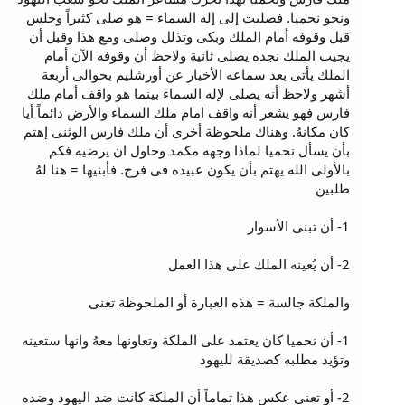
ونحو نحميا. فصليت إلى إله السماء = هو صلى كثيراً وجلس
قبل وقوفه أمام الملك وبكى وتذلل وصلى ومع هذا وقبل أن
يجيب الملك نجده يصلى ثانية ولاحظ أن وقوفه الآن أمام
الملك يأتى بعد سماعه الأخبار عن أورشليم بحوالى أربعة
أشهر ولاحظ أنه يصلى لإله السماء بينما هو واقف أمام ملك
فارس فهو يشعر أنه واقف امام ملك السماء والأرض دائماً أيا
كان مكانهُ. وهناك ملحوظة أخرى أن ملك فارس الوثنى إهتم
بأن يسأل نحميا لماذا وجهه مكمد وحاول ان يرضيه فكم
بالأولى الله يهتم بأن يكون عبيده فى فرح. فأبنيها = هنا لهُ
طلبين
1- أن تبنى الأسوار
2- أن يُعينه الملك على هذا العمل
والملكة جالسة = هذه العبارة أو الملحوظة تعنى
1- أن نحميا كان يعتمد على الملكة وتعاونها معهُ وانها ستعينه
وتؤيد مطلبه كصديقة لليهود
2- أو تعنى عكس هذا تماماً أن الملكة كانت ضد اليهود وضده