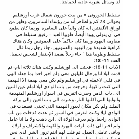
لنا وسائل بشرية عادية لحمايتنا.
سنبلط الحورونى = من بيت حورون شمال غرب أورشليم
بحوالى 28 كم والظاهر أنه من رؤساء السامريين. وظهر من
اوراق الألفنتين انه كان والياً على السامرة. وربما كان يطمع
فى أن يتولى يهوذا أيضاً. طوبيا العبد = رفيق سنبلط فى
مقاومة اليهود وربما كان حاكماً على العمونيين وكان هناك
كراهية شديدة بين اليهود والعمونيين. جاء رجل ربما قال
سنبلط وطوبيا هذا " جاء رجلاً يقصد الإحتقار لشخص نحميا.
العدد 11- 18
:
الآيات 11-18:- فجئت الى اورشليم وكنت هناك ثلاثة ايام- ثم
قمت ليلا انا ورجال قليلون معي ولم اخبر احدا بما جعله الهي
في قلبي لاعمله في اورشليم ولم يكن معي بهيمة الا البهيمة
التي كنت راكبها. وخرجت من باب الوادي ليلا امام عين التنين
الى باب الدمن وصرت اتفرس في اسوار اورشليم المنهدمة
وابوابها التي اكلتها النار. وعبرت الى باب العين والى بركة
الملك ولم يكن مكان لعبور البهيمة التي تحتي. فصعدت في
الوادي ليلا وكنت اتفرس في السور ثم عدت فدخلت من باب
الوادي راجعا. ولم يعرف الولاة الى اين ذهبت ولا ما انا عامل
ولم اخبر الى ذلك الوقت اليهود والكهنة والاشراف والولاة
وباقي عاملي العمل. ثم قلت لهم انتم ترون الشر الذي نحن
فيه كيف ان اورشليم خربة وابوابها قد احرقت بالنار هلم فنبني