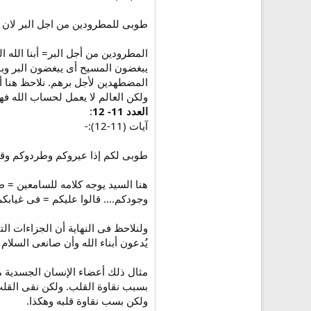
طوبى للمطرودين من اجل البر لان 
المطرودين من أجل البر= أبنا الله 
يبغضون المسيح أى يبغضون البر وب
المضطهدين لأجل برهم. نلاحظ هنا 
ولكن العالم لا يعمل لحساب الله فهو لا ي
العدد 11- 12
:
آيات (11-12):-
طوبى لكم إذا عيروكم وطردوكم وقالو
هنا السيد يوجه كلامه للسامعين = 
وجودكم.... قالوا عليكم = فى غيابكم
ولنلاحظ فى النهاية أن الجزاءات ال
يُدعون أبناء الله وأن صانعى السلا
مثال ذلك أعضاء الإنسان الجسدية م
بسبب نقاوة القلب. ولكن نقى القلب
ولكن بسب نقاوة قلبه وهكذا.