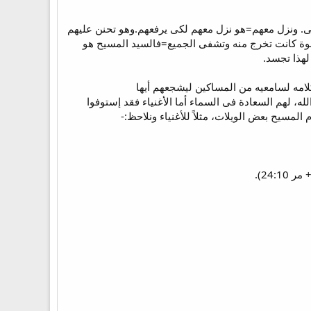
تى. ونزل معهم=هو نزل معهم لكى يرفعهم.وهو تحنن عليهم
.. وطلبوا أن يلمسوه..لذلك إذ طلبوه بصدق طوب فقرهم وجوعهم وعلمهم( مر 34:6 ) لأن قوة كانت تخرج منه وتشفى الجميع=فالسيد المسيح هو
لهذا تجسد.
امه لسامعيه من المساكين ليشجعهم أيها
ه، لهم السعادة فى السماء أما الأغنياء فقد إستوفوا