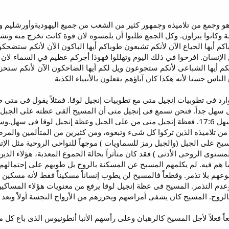
وجمع من تلاميذه وجمهور كثير من الشعب من جميع اليهوديةوأورشليم و
وكانوا يبراون. وكل الجمع طلبوا أن يلمسوه لان قوة كانت تخرج منه وتشفي
كم أيها الجياع الآن لأنكم تشبعون طوباكم أيها الباكون الآن لأنكم ستضحك
نسان. افرحوا في ذلك اليوم وتهللوا فهوذا أجركم عظيم في السماء لان آباءه
ل لكم أيها الشباعى لأنكم ستجوعون ويل لكم أيها الضاحكون الآن لأنكم ستحز
لناس حسنا لأنه هكذا كان آباؤهم يفعلون بالأنبياء الكذبة
رد فى تطوبيات إنجيل متى مع تطوبيات إنجيل لوقا. فمثلاً يقول فى متى ط
ان نزل من على الجبل وذهب إلى سهل 17:6. فعظة إنجيل متى من على الجبل وعظة إنج
 من تلاميذه الذين تركوا كل شىء وتبعوه، ومن كثيرين من المتألمين والمر
سيح على الجبل (والجبل رمز للسماويات ) موجهاً للنواحى الروحية مثل الإتض
توى الروحى الأدنى ) فقد كان متأثراً بحالة الجموع المعذبة، هؤلاء الذ
 هم فيه. لم يكلمهم المسيح عن المسكنة بالروح بل طوبهم على إحتمالهم 
وعهم بلا تذمر. وقطعاً فالمسيح لن يطوب إنساناً مسكيناً فقط لأنه مسكي
وعدم التذمر. المسيح فى عظة إنجيل لوقا يرفع من معنويات هؤلاء المساكين (
الروح. المسيح كان يشفى أمراضهم ويحررهم من الأرواح النجسة أولاً وبعد
اً فعلاً لأجل المسيح كالرهبان وعلى رأسهم الأنبا أنطونيوس الذى باع كل م