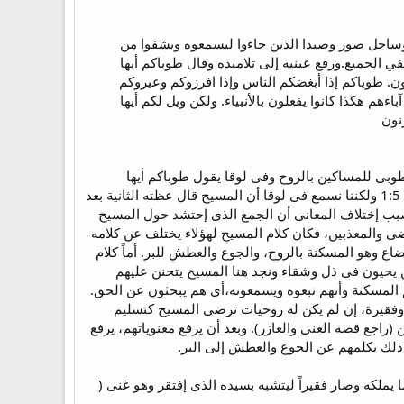
ساحل صور وصيدا الذين جاءوا ليسمعوه ويشفوا من
 الجميع.ورفع عينيه إلى تلاميذه وقال طوباكم أيها
ون. طوباكم إذا أبغضكم الناس وإذا افرزوكم وعيروكم
م هكذا كانوا يفعلون بالأنبياء. ولكن ويل لكم أيها
نون
وبى للمساكين بالروح وفى لوقا يقول طوباكم أيها
المساكين.. وهكذا. وحل هذا الإشكال سهل جداً. فنحن نسمع فى إنجيل متى أن المسيح ألقى عظته على الجبل 1:5 ولكننا نسمع فى لوقا أن المسيح قال عظته الثانية بعد
يل لوقا فى سهل.وسبب إختلاف المعانى أن الجمع الذى إحتشد حول المسيح
ضى والمعذبين، فكان كلام المسيح لهؤلاء يختلف عن كلامه
اع وهو المسكنة بالروح، والجوع والعطش للبر. أماً كلام
ين يحيون فى ذل وشقاء ونجد هنا المسيح يتحنن عليهم
المسكنة وأنهم تبعوه ويسمعونه،أى هم يبحثون عن الحق.
ن وفقيرة، إن لم يكن له روحيات ترضى المسيح كتسليم
راجع قصة الغنى والعازر). وبعد أن يرفع معنوياتهم، يرفع
 ذلك يكلمهم عن الجوع والعطش إلى البر.
ا يملكه وصار فقيراً ليتشبه بسيده الذى إفتقر وهو غنى (