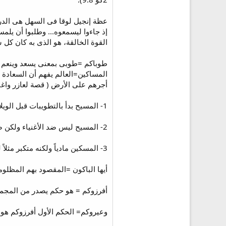
عظة إنجيل لوقا فى السهل هى الدرج
القوة الخالقة، هو الذى به كان كل 
طوباكم =طوبى بمعنى يسعد وينعم وت
المساكين=العالم يفهم أن السعادة و
أجرهم على الأرض ( قصة لعازر واغنى) هنا المسيح يرفع
1- المسيح بدأ بالتطويبات قبل الويلات فهدفه تشجيع السامعين وبث الرجاء فيهم.
2- المسيح ليس ضد الأغنياء ولكن ضد الأغنياء قساة القلوب أو الذين يعتمدون ويتكلون على أموالهم (مر 19:4+ مر 24:10).
3- المسكين مادياً ولكنه متكبر مثلاً لن يكون له نصيب فى الملكوت.
أيها الباكون =المقصود بهم المظلو
أفرزوكم = هو حكم يصدر من المجمع، فلا ي
وعيروكم= الحكم الأول أفرزوكم هو