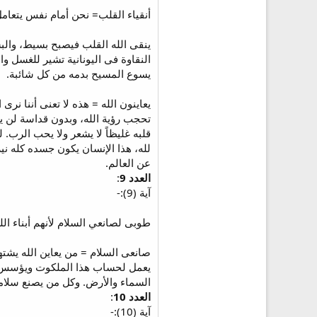
أنقياء القلب= نحن أمام نفس يتعام
ينقى الله القلب فيصبح بسيط، والب
النقاوة فى اليونانية تشير للغسل و
يسوع المسيح بدمه من كل شائبة.
يعاينون الله = هذه لا تعنى أننا ن
قلبه غليظاً لا يشعر ولا يحب الرب. لذ
لله، هذا الإنسان يكون جسده كله ني
عن العالم.
العدد 9
:
آية (9):-
طوبى لصانعي السلام لأنهم أبناء الل
صانعى السلام = من يعاين الله يشت
يعمل لحساب هذا الملكوت ويؤسس مع ا
السماء والأرض. وكل من يصنع سلاماً 
العدد 10
:
آية (10):-