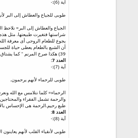
آية (6):-
طوبى للجياع والعطاش إلى البر لأن
الجياع والعطاش إلى البر= نلاحظ ا
شراستها فتغيرت طبيعتها. مثل هذه ا
39) هكذا صرخ المرنم " كما يشتاق الأيل إلى جداول المياه هكذا تشتاق نفسى إليك يا الله (مز 1:42).الجوع والعطش إلى الله هو شعور دائم بالإحتياج لله وللإمتلاء به.
العدد 7
:
آية (7):-
طوبى للرحماء لأنهم يرحمون.
والرحمة تشمل الفقراء والمحتاجين و
طبع رحيم.الرحمة هى الإحساس بالآخ
العدد 8
:
آية (8):-
طوبى لأنقياء القلب لأنهم يعاينون ال