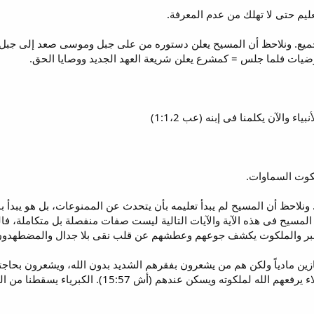
ليم حتى لا تهلك من عدم المعرفة.
ميع. ونلاحظ أن المسيح يعلن دستوره من على جبل وموسى صعد إلى جبل لي
أرضيات فلما جلس = كمشرع يعلن شريعة العهد الجديد ووصايا الحق.
ياء والآن يكلمنا فى إبنه (عب 1:1،2)
كوت السماوات.
ونلاحظ أن المسيح لم يبدأ تعليمه بأن يتحدث عن الممنوعات، بل هو يبدأ بال
المسيح فى هذه الآية والآيات التالية ليست صفات منفصلة بل متكاملة، فا
ر والملكوت يكشف جوعهم وعطشهم عن قلب نقى بلا جدال والمضطهدون من أ
ازين مادياً ولكن هم من يشعرون بفقرهم الشديد بدون الله، ويشعرون بحاجت
شديد،وهذا هو مفهوم الإتضاع، وهؤلاء يرفعهم الله