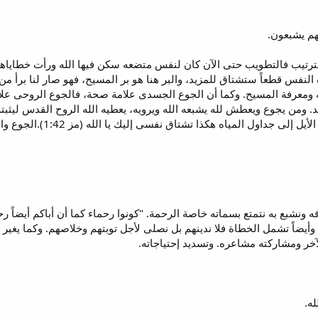
هم يشبعون.
لترتيب فالتطويب حتى الآن كان لنفس متضعه سكن فيها الله ورأت خطاياها
لنفس قطعاً ستشتاق للمزيد، والبر هنا هو بر المسيح، فهو صار لنا برأ م
أيضاً تشمل الخطاة فلا ندينهم بل نصلى لأجل توبتهم وخلاصهم. وكما يغير 
ر ومشاركته مشاعره. وتسديد إحتياجاته.
له.