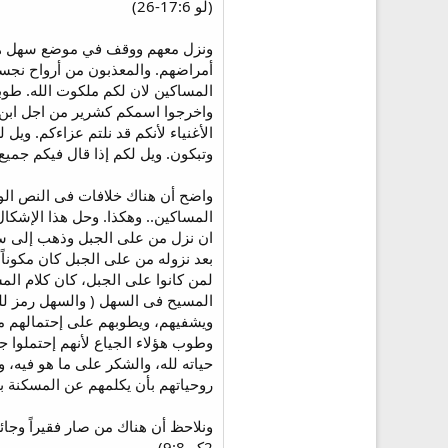
(لو 17:6-26)
ونزل معهم ووقف في موضع سهل هو 
أمراضهم. والمعذبون من أرواح نجسة 
المساكين لان لكم ملكوت الله. طوبا
واخرجوا اسمكم كشرير من اجل ابن الإ
الأغنياء لأنكم قد نلتم عزاءكم. وي
وتبكون. ويل لكم إذا قال فيكم جميع ا
واضح أن هناك خلافات فى النص الوا
بعد نزوله من على الجبل كان مكوناً
لمن كانوا على الجبل، كان كلام الم
المسيح فى السهل ( والسهل رمز للمس
ويشفيهم، ويطوبهم على إحتمالهم ما
وطوب هؤلاء الجياع لأنهم إحتملوا ج
حياته لله، والشكر على ما هو فيه، 
روحياتهم بأن يكلمهم عن المسكنة ب
ونلاحظ أن هناك من صار فقيراً وجائع
2كو 9:8).