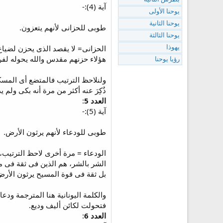
آية (4):-
يوحنا الأولى
يوحنا الثانية
طوبى للحزانى لأنهم يتعزون.
يوحنا الثالثة
الحزانى= لا يقصد الذى يحزن لضياع 
يهوذا
هؤلاء حزنهم مقدس والله يحوله لفرح روحى ( يو 22:16 + 2كو 10:7). فمن يزرع بالدموع يحصد با
رؤيا يوحنا
ولنلاحظ الترتيب فالمتضع أى المسكي
ذُكِرَ عنه أكثر من مرة أنه بكى ولم
العدد 5
:
آية (5):-
طوبى للودعاء لأنهم يرثون الأرض.
الودعاء = مرة أخرى لاحظ الترتيب، 
الشر بالشر، هم الذين فى ثقة فى م
بل ثقة فى قوة المسيح يرثون الأر
والكلمة اليونانية هنا المترجمة و
فتحولت لكائن أليف وديع.
العدد 6
: