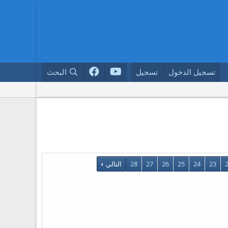
تسجيل الدخول
تسجيل
البحث
23
24
25
26
27
28
التالي