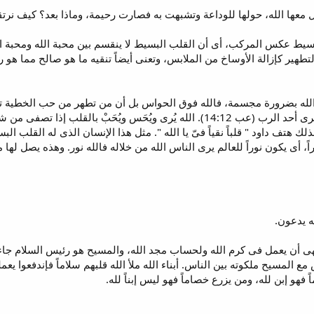
ل معها الله، حولها للوداعة وتشبهت به فصارت رحيمة، وماذا بعد؟ كيف نر
سيط عكس المركب، أى أن القلب البسيط لا ينقسم بين محبة الله ومحبة الع
التطهير كإزالة الأوساخ من الملابس، وتعنى أيضاً تنقيه ما هو صالح مما ه
رى الله بضرورة مجسمة، فالله فوق الحواس بل أن من تطهر من حب الخطية تنف
تحجب رؤية الله، وبدون قداسة لن يرى أحد الرب (عب 14:12). الله يُرى ويُحَ
لك هتف داود " قلباً نقياً فىّ يا الله ". مثل هذا الإنسان الذى له القلب الب
راً، أى يكون نوراً للعالم يرى الناس الله من خلاله فالله نور. وهذه يصل
ه يدعون.
هى أن يعمل فى كرم الله ولحساب مجد الله، والمسيح هو رئيس السلام جاء
لمسيح ملكوته بين الناس. أبناء الله ملأ الله قلبهم سلاماً فإندفعوا يعم
فهو إبن لله، ومن يزرع خصاماً فهو ليس إبناً لله.