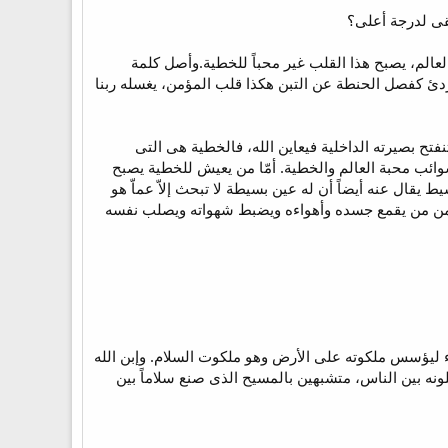
تقى لدرجة أعلى؟
الم، يصبح هذا القلب غير محباً للخطية.وأصل كلمة
و ردئ كفصل الحنطة عن التبن هكذا قلب المؤمن، يغسله ربنا
تح بصيرته الداخلية فيعاين الله، فالخطية هى التى
س ويُحَبْ بالقلب إذا تصفى من شوائب محبة العالم والخطية. أمّا من يعيش للخطية يصبح
سيط يقال عنه أيضاً أن له عين بسيطة لا تبحث إلاّ عماّ هو
 لها من من يقمع جسده وأهواءه ويضبط شهواته ويصلب نفسه
 ليؤسس ملكوته على الأرض وهو ملكوت السلام. وإبن الله
لونه بين الناس، متشبهين بالمسيح الذى صنع سلاماً بين