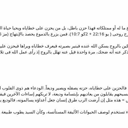
ما له أو ممتلكاته فهذا حزن باطل، بل من يحزن على خطاياه ويحيا حياة ال
لإبتهاج (مز 5:126) = لأنهم يتعزون
ن بالروح يسكن الله عنده فينير بصيرته فيعرف خطاياه ويراها فيحزن عليه
 يذكر عنه أنه ضحك، مرة واحدة قيل عنه تهلل بالروح إذ رأى عمل الله فى تلا
فالحزين على خطاياه، حزنه يصقله ويصير وديعاً. الودعاء هم ذوى القلوب ا
سيحهم يقابلون من يعاديهم بإبتسامة وديعة، لا تربكهم إساءات الآخرين ف
ض = هذه مثل إن أرضت الرب طرق إنسان جعل أعداؤه يسالمونه، فالوديع 
دعاء تستخدم لوصف الحيوانات الأليفة المستأنسة، وكأن السيد يطوب طبيعة