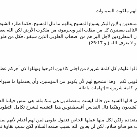
لهم ملكوت السماوات.
المتحدين بالإبن البكر يسوع المسيح ينالهم ما نال المسيح، فكما طارد ال
التالى يبغضون كل من يطلب البر ويحرمونه من ملكوت الأرض لكن الله يع
أن المطرودين لأجل البر هم من أصحاب الطوبى الذين سبقوا. فكل من طوبه
عرف الله (يو 25:17).
ا عليكم كل كلمة شريرة من اجلي كاذبين. افرحوا وتهللوا لان أجركم عظيم 
طوبى لكم= وهذا تشجيع لهم لأن يكونوا من المؤمنين، وأن يحتملوا ما سيو
. كلمة شريرة = إتهامات باطلة.
تى قالها السيد عن حالة ليست منفصلة بل هى متكاملة، هى تمس حياتنا الد
م يُشبعون وهكذا قال القديس أغسطينوس هذا التشبيه ليشرح تكامل التطوبي
تعددة ولكن لكل منها عملها الخاص فنقول طوبى لمن لهم أقدام لأنهم يمشو
 هو صانع سلام، لكن لن يعاين الله بسبب صنعه السلام لكن سبب نقاوة قلب