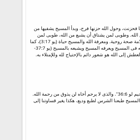
 فحزنت، وحول الله حزنها فرح، وبدأ المسيح يشفيها من
ن الله. وطوبى لمن يشتاق أن يشبع من الله، طوبى لمن
يجوع للطعام الروحى أى معرفة الله ومعرفة المسيح. وكما أن الجوع الجسدى علامة صحة، فالجوع الروحى علامة صحة روحية. ومعرفة الله والمسيح حياة (يو 3:17)، كما
أن الشبع بالطعام يعطى حياة للجسد. ومن يجوع ويعطش لله يشبعه الله ويرويه، يعطيه الله الروح القدس ليثبته فى المسيح ويعرفه المسيح ويشبعه بالمسيح (يو 37:7-
الرحماء= كلما نتلامس مع الله ونعرفه ونشبع به نتمتع بسماته خاصة الرحمة. "كونوا رحماء كما أن أباكم أيضاً رحيم لو 36:6". والذى لا يرحم أخاه لن يذوق من رحمة الله.
المسيح طبعنا الشرس لطبع وديع، هكذا يغير قساوتنا إلى