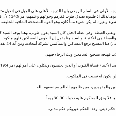
ة الأولى فى السلم الروحى يليها الدرجة الأعلى على الجبل فى إنجيل م
إذ جاءوا ليسمعوه.
شىء وبغيره لم يكن شىء مماّ كان، وهو القوة المصححة الشافية للخليقة، 
عنى الغبطة. وفى عظة الجبل كان السيد يقول طوبى، وهنا يوجه السيد كل
الغبطة هى للأغنياء، والسيد هنا يقول إن الطوبى للمساكين فلهم ملكوت الل
 المساكين والمتألمين لشركة أمجاده. ومن آية 24 يقدم المسيح بعض الويلات، مثلاً للأغنياء ونلاحظ:-
مين والمقهورين، ومن ظلمهم العالم سينصفهم الله.
حق للمحكوم عليه دخوله 30-90 يوماً.
 حكم دينى، وهذا الحكم عيروكم حكم مدنى.