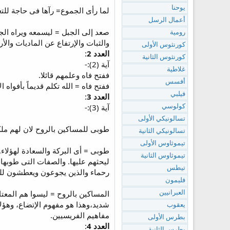
يوحنا
لما رأى الجموع= رآها فى حاجة للتع
أعمال الرسل
صعد إلى الجبل = ليسمعه ويراه الج
رومية
والثبات والإرتفاع عن الماديات وال
كورنثوس الأولى
العدد 2
:
كورنثوس الثانية
آية (2):-
غلاطية
ففتح فاه وعلمهم قائلا.
أفسس
ففتح فاه = الله تكلم قديماً بأفواه الأنب
فيلبي
العدد 3
:
آية (3):-
كولوسي
تسالونيكي الأولى
طوبى للمساكين بالروح لان لهم مل
تسالونيكي الثانية
تيموثاوس الأولى
طوبى = أى البركة والسعادة لهؤلاء. 
تيموثاوس الثانية
ليحثهم عليها. والصفات التى طوبها 
تيطس
رحماء والذين يجوعون ويعطشون للب
فليمون
المساكين بالروح = ليسوا هم المعت
العبرانيين
يعقوب
مفاهيم الفريسيين.
بطرس الأولى
العدد 4
:
بطرس الثانية