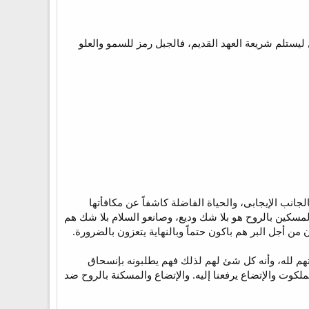
ستلم شريعة العهد القديم، فالجبل رمز للسمو والعلو
جانب الإيجابى، والحياة الفاضلة كاشفاً عن مكافأتها
لمسكين بالروح هو بلا شك وديع، وصانعو السلام بلا شك هم
جل البر هم باكون حتماً وبالنهاية يتعزون بالضرورة.
هم لله، وأنه كل شئ لهم لذلك فهم يطلبونه بإنسحاق
 لملكوته ويسكن عندهم (أش 15:57). الكبرياء يسقطنا من الملكوت والإتضاع يرفعنا إليه. والإتضاع والمسكنة بالروح ضد