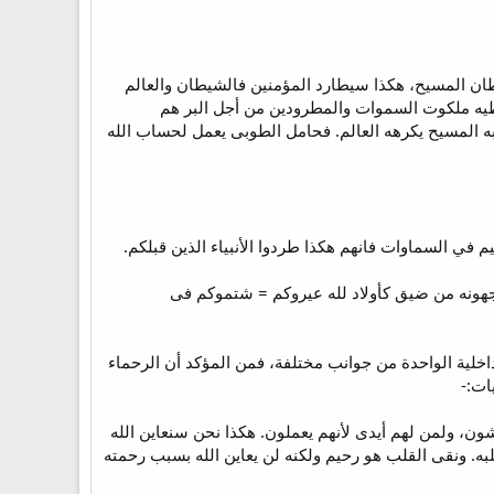
شيطان المسيح، هكذا سيطارد المؤمنين فالشيطان والعالم
طيه ملكوت السموات والمطرودين من أجل البر هم
 المسيح يكرهه العالم. فحامل الطوبى يعمل لحساب الله
في السماوات فانهم هكذا طردوا الأنبياء الذين قبلكم.
اجهونه من ضيق كأولاد لله عيروكم = شتموكم فى
اخلية الواحدة من جوانب مختلفة، فمن المؤكد أن الرحماء
ات:-
ن، ولمن لهم أيدى لأنهم يعملون. هكذا نحن سنعاين الله
ه. ونقى القلب هو رحيم ولكنه لن يعاين الله بسبب رحمته