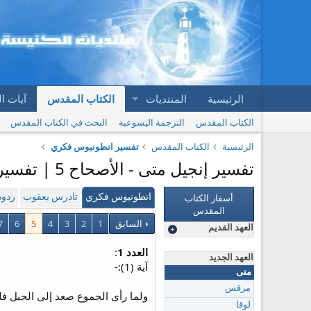
الرئيسية
المنتديات
الكتاب المقدس
آيات ا
الكتاب المقدس
الترجمة اليسوعية
البحث في الكتاب المقدس
الرئيسية
الكتاب المقدس
تفسير انطونيوس فكري
تفسير إنجيل متى - الأصحاح 5 | تفسير انطونيوس فكري
أسفار الكتاب
انطونيوس فكري
تادرس يعقوب
ردود
المقدس
السابق
1
2
3
4
5
6
7
العهد القديم
العدد 1
:
العهد الجديد
آية (1):-
متى
مرقس
ولما رأى الجموع صعد إلى الجبل فلم
لوقا