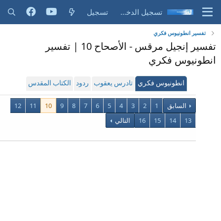
تسجيل الدخول
تسجيل
تفسير انطونيوس فكري
تفسير إنجيل مرقس - الأصحاح 10 | تفسير
انطونيوس فكري
انطونيوس فكري
تادرس يعقوب
ردود
الكتاب المقدس
السابق
1
2
3
4
5
6
7
8
9
10
11
12
13
14
15
16
التالي