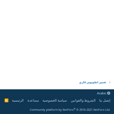
تفسير انطونيوس فكري
Arabic
إتصل بنا
الشروط والقوانين
سياسة الخصوصية
مساعدة
الرئيسية
R
S
S
®
Community platform by XenForo
© 2010-2021 XenForo Ltd.