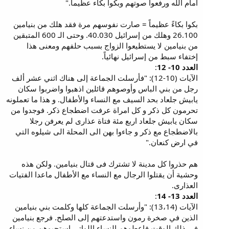
أمام الله ورفعوا صوتهم وبكوا بكاء عظيما."
بكوا بكاءً عظيماً = صارت نفوسهم مرة فقد هلك من بنيامين
26.100 وهلك من إسرائيل 40.030. وحتى الـ 600 المتبقين
من بنيامين لا يستطيعوا الزواج بسبب حلفهم ومعنى هذا
إختفاء سبط من إسرائيل نهائياً.
العدد 10- 12
:
الآيات (10-12): "فأرسلت الجماعة إلى هناك اثني عشر ألف
رجل من بني الباس وأوصوهم قائلين اذهبوا واضربوا سكان
يابيش جلعاد بحد السيف مع النساء والأطفال. و هذا ما تعملونه
تحرمون كل ذكر و كل امراة عرفت اضطجاع ذكر. فوجدوا من
سكان يابيش جلعاد اربع مئة فتاة عذارى لم يعرفن رجلا
بالاضطجاع مع ذكر و جاءوا بهن الى المحلة الى شيلوه التي
في ارض كنعان."
هم حذروا كل مدينة لا تشترك فى قتال بنيامين. ولكن هذه
وحشية أن يقتلوا الرجال مع النساء مع الأطفال ماعدا الفتيات
العذارى.
العدد 13- 14
:
الآيات (13،14): "وأرسلت الجماعة كلها وكلمت بني بنيامين
الذين في صخرة رمون واستدعتهم إلى الصلح. فرجع بنيامين
في ذلك الوقت فاعطوهم النساء اللواتي استحيوهن من نساء