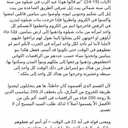
الآيات (19-24): "ثم قالوا هوذا عيد الرب في شيلوه من سنة
إلى سنة شمالي بيت إبل شرقي الطريق الصاعدة من بيت
إبل إلى شكيم وجنوبي لبونه. وأوصوا بني بنيامين قائلين امضوا
واكمنوا في الكروم. وانظروا فإذا خرجت بنات شيلوه ليدرن
في الرقص فاخرجوا انتم من الكروم واخطفوا لأنفسكم كل
واحد امرأته من بنات شيلوه واذهبوا إلى ارض بنيامين. فإذا جاء
آباؤهن او اخوتهن لكي يشكوا إلينا نقول لهم تراءفوا عليهم
لأجلنا لأننا لم نأخذ لكل واحد امرأته في الحرب لأنكم انتم لم
تعطوهم في الوقت حتى تكونوا قد أثمتم. ففعل هكذا بنو
بنيامين واتخذوا نساء حسب عددهم من الراقصات اللواتي
اختطفوهن وذهبوا ورجعوا إلى ملكهم وبنوا المدن وسكنوا بها.
فسار من هناك بنو إسرائيل في ذلك الوقت كل واحد إلى
سبطه وعشيرته وخرجوا من هناك كل واحد إلى ملكه."
لأن القسم الذى أقسموه كان خاطئاً، ها هم يتحايلون ليجدوا
طريقة للخروج من المأزق، بأن يخطف الـ 200 بنيامينى الذين
بلا زوجة 200 فتاة من الراقصات فى العيد. ألم يكن من
الأفضل الاّ يقسموا أصلاً !! لذلك طلب السيد المسيح أن لا
نقسم.
ومعنى قوله فى آية 22 فى الوقت = أى أنتم لم تعطوهم
بناتكم فى الوقت الذى طلبوا فيه بل هم خطفوهم دون