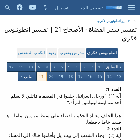
تسجيل الدخول
تسجيل
تفسير انطونيوس فكري
تفسير سفر القضاة - الأصحاح 21 | تفسير انطونيوس
فكري
انطونيوس فكري
تادرس يعقوب
ردود
الكتاب المقدس
السابق
1
2
3
4
5
6
7
8
9
10
11
12
13
14
15
16
17
18
19
20
21
التالي
العدد 1
:
آية (1): "ورجال إسرائيل حلفوا في المصفاة قائلين لا يسلم
أحد منا ابنته لبنيامين امرأة."
هذا الحلف معناه الحكم بالقضاء على سبط بنيامين تماماً. وهو
قسم خاطئ قطعاً.
العدد 2
:
آية (2): "وجاء الشعب إلى بيت إبل وأقاموا هناك إلى المساء