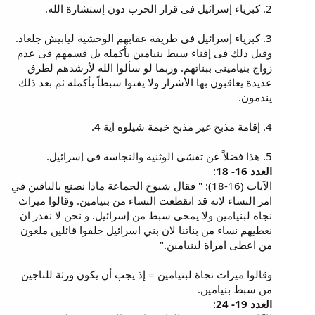
2. كبرياء إسرائيل فى قرار الحرب دون إستشارة الله.
3. كبرياء إسرائيل فى طريقة عقابهم الوحشية ليابيش جلعاد.
وقبل ذلك فى إفناء سبط بنيامين بأكمله بل قسمهم فى عدم
زواج بنيامينى ببناتهم. وربما لو سألوا الله لأرشدهم لطرق
عديدة يعاقبون بها الأشرار ولا يفنوا سبطاً بأكمله ثم بعد ذلك
يندمون.
4. إقامة مذبح غير مذبح خيمة شيلوه آية 4.
5. هذا فضلاً عن تفشى الوثنية والنجاسة فى إسرائيل.
العدد 16- 18
:
الآيات (16-18): " فقال شيوخ الجماعة ماذا نصنع بالباقين في
امر النساء لانه قد انقطعت النساء من بنيامين. وقالوا ميراث
نجاة لبنيامين ولا يمحى سبط من إسرائيل. و نحن لا نقدر ان
نعطيهم نساء من بناتنا لان بني اسرائيل حلفوا قائلين ملعون
من اعطى امراة لبنيامين."
وقالوا ميراث نجاة لبنيامين = إذ يجب أن يكون ورثة للناجين
من سبط بنيامين.
العدد 19- 24
: