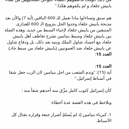
يابيش جلعاد و لم يكفوهم هكذا."
هم سبق وتساءلوا ماذا نعمل للـ 600 الباقين (آية 7) والأن بعد
مذبحة يابيش جلعاد وجدوا الحل بتزويج الـ 600 للعذارى
المتبقين من يابيش جلعاد لإحياء السبط من جديد. وهذه الصلة
بين يابيش جلعاد وسبط بنيامين تشرح تعاطف أهل يابيش
جلعاد مع أجساد شاول الملك وبنيه بعد ذلك، بل ودفاع شاول
عن يابيش جلعاد ضد العمونيين (يابيش جلعاد من سبط جاد).
العدد 15
:
العدد 15
:
آية (15): "وندم الشعب من اجل بنيامين لان الرب جعل شقا
في أسباط إسرائيل."
كأن إسرائيل كثوب كامل مزَّق منه أحدهم شقأ منه :
ونلاحظ فى هذه القصة عدة أخطاء:
1. كبرياء بنيامين إذ لم يُسلمْ أشرار جبعة وقراره بقتال كل
الأسباط.