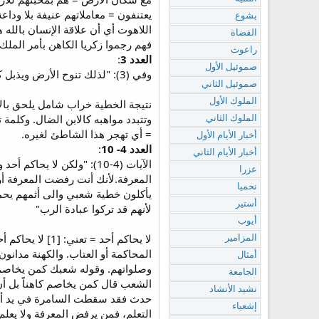
يعتنفون = معاملاتهم عنيفة بلا وداع
يشوع
اللاهوت أي أن علاقة الإنسان بالله
القضاة
فهم رجموا زكريا الكاهن بأمر الملك داخل ال
راعوث
العدد 3
:
صموئيل الأول
وفي (3): "لذلك تنوح الأرض ويذبل كل من يسكن فيها مع حيوان البرية وطيور السماء واسماك البحر أيضا تنتزع"
صموئيل الثاني
الملوك الأول
نتيجة الخطية خراب شامل يلحق بالأر
وتتبدد مواهبه كالابن الضال. وكلمة
الملوك الثاني
= أي تهجر هذا الشاطئ لغيره.
أخبار الأيام الأول
العدد 4- 10
:
أخبار الأيام الثاني
الآيات (4-10): "ولكن لا
عزرا
المعرفة.لأنك أنت رفضت المعرفة أرف
نحميا
يأكلون خطية شعبي والى أثمهم يحمل
أستير
لأنهم قد تركوا عبادة الرب"
أيوب
المزامير
المحاكمة أو العتاب. والكهنة مدان
أمثال
وصلواتهم. وقوله شعبك كمن يخاصم كا
الجامعة
الشعب قال كمن يخاصم كاهناً بل أن ال
نشيد الأنشاد
حدث فقد سقطت السامرة في يد أشور
إشعياء
التعلم، فمن يرفض المعرفة ولا يعلم 