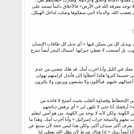
لا توجد معرفة الله في الأرض= فالأخلاق دائماً تستند على
 أن يغضب الله. والدماء التي سفكوها وصلت لداخل الهيكل،
ض. ويذبل كل من يسكن فيها = أي تذبل كل طاقات الإنسان
. بل أصبحت لا تعطي خيراتها. أسماك البحر أيضاً تنتزع
ا النبي معك في الليل وأنا اخرب أمك. قد هلك شعبي من عدم
 حسبما كثروا هكذا أخطأوا إلى فأبدل كرامتهم بهوان.
الهم عليهم. فيأكلون ولا يشبعون ويزنون ولا يكثرون
أحد غيره فالكل مدان والكل أخطأ حتى الكهنة هم مدانون. [2] وصلوا لحالة من الإنحطاط وقساوة القلب بحيث أصبح لا فائدة من
ه= أرفضك أنا حتى لا تكهن لي = أي يرفض ذبائحهم
لكهنة. ولكن لأنه لا يوجد من الكهنة، من هو أمين ليعلم
لشعب معهم والنتيجة خراب إسرائيل = وأنا أخرب أمك. وهذا ما
عرف أكثر سيدان أكثر، ولكن هذا ليس حجة لأن نمتنع عن
ا أيضاً نبيك = إذا هناك شرط لأن يظل الله يعطي لنا