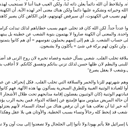
. ولنلاحظ أن الله دائماً يعلن ذاته لنا، ولكن العيب فينا أننا لا نستجيب له
فضال الله وخيراته ونشكره عليها دائماً ولكن هناك معنى آخر لهذه الآية. أن الك
هم نصيب في الكهنوت، أي سيرفض كهنوتهم، فإبن الكاهن كان يصير كاهناً 
حدة. والمعنى أن الكهنة صاروا لا يهتمون بتوبة الشعب عن خطيته بل يبتهجو
 على حساب الشعب. بل هم إلى إثمهم يحملون نفوسهم = أي هم كانوا يتمنو
ى والخمر والسلافة تخلب القلب. شعبي يسأل خشبه وعصاه تخبره لان روح الزنى ق
بنى والبطم لان ظلها حسن.لذلك تزني بناتكم وتفسق كنّاتكم. لا أعاقب بناتك
نى.وشعب لا يعقل يصرع"
وهم شهرتهم للزنا والخمر والسلافة التي تخلب القلب. فكل إنحراف عن عبا
 للعبادة الوثنية الغبية وللطرق السحرية يسألون بها هذه الآلهة. فهم كان
 (13) هذه مظاهر عبادتهم الوثنية (كان الوثنيون يفضلون إقامة مذابحهم تحت ظلال ال
الطبيب أدرك أن حالة المريض ميئوس منها فإمتنع عن إعطائه الدواء. فمن يحبه الرب ي
 أنه خير لنا أن نعاقب هنا عن أن نرفض هناك من أمجاد السماء. لأنهم يعتزل
ا شعب قد إنحط كله رجالاً ونساء بسبب الخطية. والأوثان هي بلا عقل وهكذا من
 أنت زانيا يا إسرائيل فلا يأثم يهوذا.ولا تأتوا إلى الجلجال ولا تصعدوا إلى بيت آ