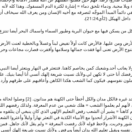
ة وبلا محبة. ودماء تلحق دماء = إشارة لكثرة الدم المسفوك. وهذا كله لأنه 
 هي دائماً المبدأ الموجَّه لتصرفه مع أخيه الإنسان ومن يعرف الله سيخاف
هيكل (2أي21:24).
ض ومن عليها. فالأرض كانت أولاً تفيض لبناً وعسلاً وبالخطية لعنت الأر
 تنوح الأرض تعنى أنها فقدت جمالها وسلامها وأقفرت فصارت مجاعات وحروب
 يحاكم أحد ولا يعاتب أحد.وشعبك كمن يخاصم كاهنا. فتتعثر في النهار ويتعثر أيض
ضك أنا حتى لا تكهن لي.ولأنك نسيت شريعة إلهك أنسي أنا أيضا بنيك. على
ون نفوسهم. فيكون كما الشعب هكذا الكاهن وأعاقبهم على طرقهم وأرد أعم
لا يحاكم أحد = تعني: [1‍] لا يحاكم 
ون لأنهم لم يعلموا الشعب = هلك شعبي من عدم المعرفة. ولذلك رفضهم الل
هناً = يشير أن الشعب رفض التعليم الإلهي الذي كان ينبغي أن يتلقوه من ا
كهنة الأشرار أتحدوا مع الأنبياء الكذبة في التعثر نهاراً وليلاً وأعثروا ا
 وخربت. ولاحظ قوله لأنك رفضت المعرفة = ولم يقل لأنك جاهل. فمن ي
نفسه ويقبل تعليم الله يدان أيضاً ويرفض. ولأنك نسيت شريعة إلهك أنسى أن