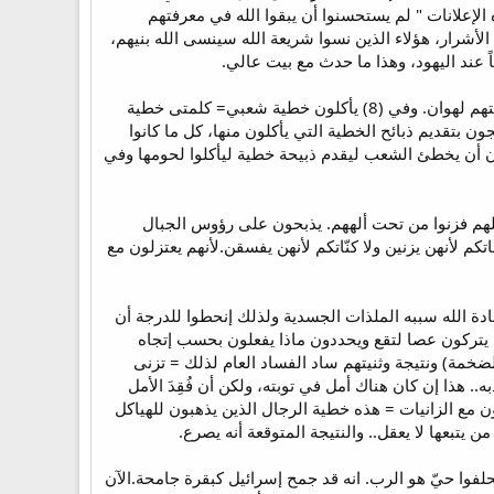
ذه الإعلانات " لم يستحسنوا أن يبقوا الله في معرفتهم
هنة الأشرار، هؤلاء الذين نسوا شريعة الله سينسى الله بنيهم،
عند اليهود، وهذا ما حدث مع بيت عالي.
وفي (7): بحسبما كثروا = فهم ازدادوا عدداً جداً. لكن الله كان قد تخلى عنهم بسبب خطاياهم لذلك تبدلت كرامتهم لهوان. وفي (8) يأكلون خطية شعبي= كلمتى خطية
ن بتقديم ذبائح الخطية التي يأكلون منها، كل ما كانوا
ن أن يخطئ الشعب ليقدم ذبيحة خطية ليأكلوا لحومها وفي
د أضلهم فزنوا من تحت ألههم. يذبحون على رؤوس الجبال
م لأنهن يزنين ولا كنّاتكم لأنهن يفسقن.لأنهم يعتزلون مع
دة الله سببه الملذات الجسدية ولذلك إنحطوا للدرجة أن
وا يتركون عصا لتقع ويحددون ماذا يفعلون بحسب إتجاه
أشجار الضخمة) ونتيجة وثنيتهم ساد الفساد العام لذلك = تزنى
ؤدبه.. هذا إن كان هناك أمل في توبته، ولكن أن فُقِدَ الأمل
ون مع الزانيات = هذه خطية الرجال الذين يذهبون للهياكل
 يتبعها لا يعقل.. والنتيجة المتوقعة أنه يصرع.
ون ولا تحلفوا حيّ هو الرب. انه قد جمح إسرائيل كبقرة جامحة.الآن