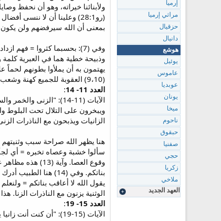
إرميا
ولأبنائنا خيراته، وهو أن نحفظ وصاياه
مراثي إرميا
(رو28:1) وعلينا أن لا ننسى أ
بمعنى أن الله سيرفضهم ولن يكون ل
حزقيال
دانيال
هوشع
وذبيحة خطية هما في العبرية كلمة وا
يوئيل
يهتمون به أن يملأوا بطونهم لحماً
عاموس
(9،10) العقوبة للجميع كهنة وشعب. ولن تكون لهم بركة في شئ = يأكلون ولا يشبعون.
عوبديا
العدد 11- 14
:
يونان
الآيات (11-14): "الزن
ويبخرون على التلال تحت البلوط والل
ميخا
الزانيات ويذبحون مع الناذرات الز
ناحوم
حبقوق
هنا يظهر الله صراحة سبب وثنيتهم 
صفنيا
سألوا خشبة وعصاه تخبره = أي لجأوا
حجي
وقوع العصا. وآية
زكريا
بناتكم. وفي (14) هنا 
ملاخي
يقول الله لا أعاقب بناتكم = ولنعلم
العهد الجديد
الوثنية يزنون مع الناذرات الزنا. هذ
العدد 15- 19
:
الآيات (15-19): "أن كنت