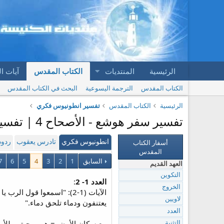
الرئيسية
المنتديات
الكتاب المقدس
آيات ا
الكتاب المقدس
الترجمة اليسوعية
البحث في الكتاب المقدس
الرئيسية
الكتاب المقدس
تفسير انطونيوس فكري
تفسير سفر هوشع - الأصحاح 4 | تفسير انطونيوس فكري
أسفار الكتاب
انطونيوس فكري
تادرس يعقوب
ردود
المقدس
السابق
1
2
3
4
5
6
7
العهد القديم
التكوين
العدد 1- 2
:
الخروج
الآيات (1-2): "اسمعوا قو
لاويين
يعتنفون ودماء تلحق دماء."
العدد
مع سكان الأرض = هم بمحبتهم للأرض
التثنية