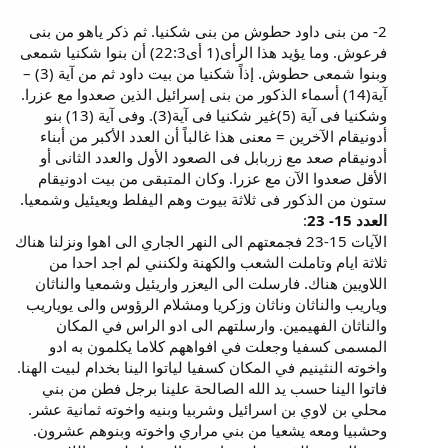
2- من بنى داود حطوش من بنى شكنيا. ثم ذكر ياهو من بنى
فرعوش. وما يؤيد هذا الرأى(1 أى22:3) أن بنوا شكنيا شمعى
وبنوا شمعى حطوش. إذاً شكنيا من بيت داود ثم من آية (3) –
آية(14) أسماء الذكور من بنى إسرائيل الذين صعدوا مع عزرا.
وشكنيا فى آية (5)غير شكنيا فى آية(3). وفى آية (13) بنو
أدونيقام الآخرين = معنى هذا غالباً أن العدد الأكبر من أبناء
أدونيقام صعد مع زربابل فى الصعود الأول والعدد الثانى أو
الأقل صعدوا الآن مع عزرا. وكان المتبقى من بيت ادونيقام
ستون من الذكور فى ثلاثة بيوت وهم اليفلط ويعيئيل وشمعيا.
العدد 15- 23
:
الآيات 15-23 فجمعتهم الى النهر الجاري الى اهوا ونزلنا هناك
ثلاثة ايام وتاملت الشعب والكهنة ولكنني لم اجد احدا من
اللاويين هناك. فارسلت الى اليعزر واريئيل وشمعيا والناثان
وياريب والناثان وناثان وزكريا ومشلام الرؤوس والى يوياريب
والناثان الفهيمين. وارسلتهم الى ادو الراس في المكان
المسمى كسفيا وجعلت في افواههم كلاما يكلمون به ادو
واخوته النثينيم في المكان كسفيا لياتوا الينا بخدام لبيت الهنا.
فاتوا الينا حسب يد الله الصالحة علينا برجل فطن من بني
محلي بن لاوي بن اسرائيل وشربيا وبنيه واخوته ثمانية عشر.
وحشبيا ومعه يشعيا من بني مراري واخوته وبنوهم عشرون.