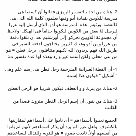
2- هناك من اخذ بالتفسير الرمزى فقالوا أن كسفيا هى
مدرسة لللاويين بقيادة أدو وفيها يعلمون كلمة الله التى هى
كالفضة. ورئيس هذه المدرسة هو أدو. الذى أرسل إليه عزرا
ليرسل لهُ بعض من اللاويين ليكونوا خداماً فى الهيكل. ولاحظ
أن مجموعة اللاويين تحركوا إلى أورشليم بعد أن تلقوا دفعة
من عزرا ومن أدو وهناك كثيرين يحتاجون لدفعة للسير فى
طريق الله فهم يريدون الله لكنهم متثاقلون. برجل فطن = هو
من بنى محلى ولكن إسمه غير وارد وهذه لها عدة تفسيرات:
1- أن الفظة العبرانية المترجمة رجل فطن هى إسم علم وهى
" أشكيل " فيكون هذا إسمه
2- هناك من يترك واو العطف فيكون شربيا هو الرجل الفطن
3- هناك من يقول أن إسم الرجل الفطن متروك قصداً من
الكاتب
الجميع تعينوا بأسماءهم = أى نادوا على أسماءهم لمقارنتها
بالكشوف. ولعل عزرا لم يرد أن يذكر اسماءهم لأنهم لم ياتوا
من أنفسهم أولاً. ناديت بصوم = هو للتوبة وللتذلل ليساعدهم