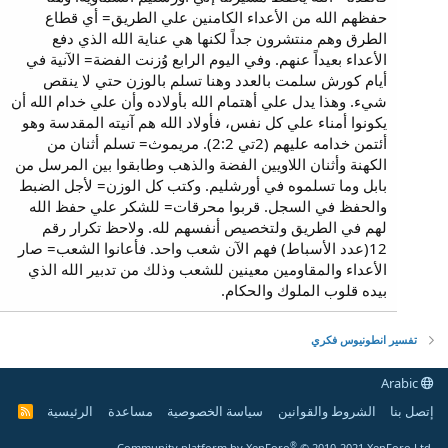
حفظهم الله من الأعداء الكامنين علي الطريق= أي قطاع
الطرق وهم منتشرون جداً لكنها هي عناية الله الذي دفع
الأعداء بعيداً عنهم. وفي اليوم الرابع وُزنت الفضة= الآنية في
أيام كورش سلمت بالعدد وهنا تسلم بالوزن حتي لا ينقص
شيء. وهذا يدل علي أهتمام الله بأولاده وأن علي خدام الله أن
يكونوا أمناء علي كل نفس، فأولاد الله هم آنيته المقدسة وهو
أئتمن خدامه عليهم (2تي 2:2). مريموث= تسلم أثنان من
الكهنة وأثنان اللاويين الفضة والذهب وطابقوا بين المرسل من
بابل وما تسلموه في أورشليم. وكتب كل الوزن= لأجل الضبط
والحفظ في السجل. قربوا محرقات= للشكر علي حفظ الله
لهم في الطريق ولتخصيص أنفسهم لله. ولاحظ تكرار رقم
12(عدد الأسباط) فهم الآن شعب واحد. فأعانوا الشعب= صار
الأعداء والمقاومين معينين للشعب وذلك من تدبير الله الذي
بيده قلوب الملوك والحكام.
تفسير انطونيوس فكري
Arabic
إتصل بنا
الشروط والقوانين
سياسة الخصوصية
مساعدة
الرئيسية
R
S
S
®
Community platform by XenForo
© 2010-2021 XenForo Ltd.