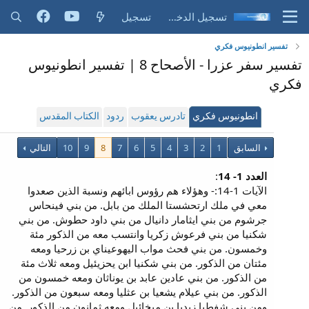
تسجيل الدخول
تسجيل
تفسير انطونيوس فكري
تفسير سفر عزرا - الأصحاح 8 | تفسير انطونيوس
فكري
انطونيوس فكري
تادرس يعقوب
ردود
الكتاب المقدس
السابق
1
2
3
4
5
6
7
8
9
10
التالي
العدد 1- 14
:
الآيات 1-14:- وهؤلاء هم رؤوس ابائهم ونسبة الذين صعدوا
معي في ملك ارتحشستا الملك من بابل. من بني فينحاس
جرشوم من بني ايثامار دانيال من بني داود حطوش. من بني
شكنيا من بني فرعوش زكريا وانتسب معه من الذكور مئة
وخمسون. من بني فحث مواب اليهوعيناي بن زرحيا ومعه
مئتان من الذكور. من بني شكنيا ابن يحزيئيل ومعه ثلاث مئة
من الذكور. من بني عادين عابد بن يوناثان ومعه خمسون من
الذكور. من بني عيلام يشعيا بن عثليا ومعه سبعون من الذكور.
ومن بني شفطيا زبديا بن ميخائيل ومعه ثمانون من الذكور. من