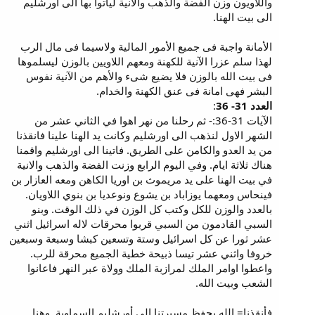
واللاويون وزن الفضة والذهب والانية لياتوا بها الى اورشليم
الى بيت الهنا.
الأمانة واجبة فى جميع الأمور المالية ولاسيما فى مال الرب
لهذا سلم عزرا الآنية للكهنة ومعهم اللاويين بالوزن ليسلموها
فى بيت الله بالوزن فلا يضيع شىء والأهم من الآنية نفوس
البشر فهى امانة فى عنق الكهنة والخدام.
العدد 31- 36
:
الآيات 31-36:- ثم رحلنا من نهر اهوا في الثاني عشر من
الشهر الاول لنذهب الى اورشليم وكانت يد الهنا علينا فانقذنا
من يد العدو والكامن على الطريق. فاتينا الى اورشليم واقمنا
هناك ثلاثة ايام. وفي اليوم الرابع وزنت الفضة والذهب والانية
في بيت الهنا على يد مريموث بن اوريا الكاهن ومعه العازار بن
فينحاس ومعهما يوزاباد بن يشوع ونوعديا بن بنوي اللاويان.
بالعدد والوزن للكل وكتب كل الوزن في ذلك الوقت. وبنو
السبي القادمون من السبي قربوا محرقات لاله اسرائيل اثني
عشر ثورا عن كل اسرائيل وستة وتسعين كبشا وسبعة وسبعين
خروفا واثني عشر تيسا ذبيحة خطية الجميع محرقة للرب.
واعطوا اوامر الملك لمرازبة الملك وولاة عبر النهر فاعانوا
الشعب وبيت الله.
فأنقذنا= الله يحفظ مسيرتنا إلي أورشليم السماوية. وهنا