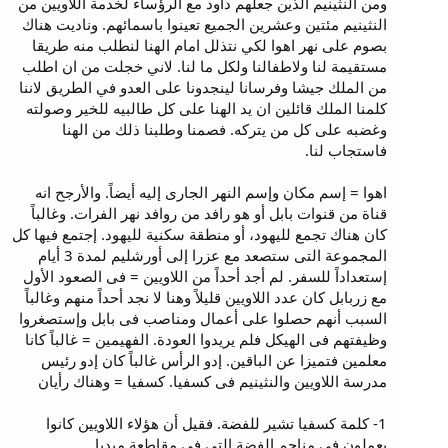
ومن النثينيم الذين جعلهم داود مع الرؤساء لخدمة اللاويين من
النثينيم مئتين وعشرين الجميع تعينوا باسمائهم. وناديت هناك
بصوم على نهر اهوا لكي نتذلل امام الهنا لنطلب منه طريقا
مستقيمة لنا ولاطفالنا ولكل ما لنا. لاني خجلت من ان اطلب
من الملك جيشا وفرسانا لينجدونا على العدو في الطريق لاننا
كلمنا الملك قائلين ان يد الهنا على كل طالبيه للخير وصولته
وغضبه على كل من يتركه. فصمنا وطلبنا ذلك من الهنا
فاستجاب لنا.
اهوا = إسم مكان وإسم النهر الجارى إليه أيضاً. والأرجح انه
قناة من قنوات بابل أو هو رافد من روافد نهر الفرات. وغالباً
كان هناك تجمع لليهود، أو منطقة سكنية لليهود. إجتمع فيها كل
المجموعة التى ستصعد مع عزرا إلى أورشليم لمدة 3 أيام
إستعداداً للسفر. لم أجد أحداً من اللاويين = فى الصعود الأول
مع زربابل كان عدد اللاويين قليلاً وهنا لا نجد أحداً منهم وغالباً
السبب أنهم حصلوا على أعمال ومناصب فى بابل وإستصغروا
وظيفتهم فى الهيكل فلم يريدوا العودة. الفهيمين = غالباً كانا
معلمين فتميزا عن الباقين. إدو الرأس غالباً كان إدو رئيس
مدرسة اللاويين والنثينيم فى كسفيا. كسفيا = وهناك رأيان
1- كلمة كسفيا تشير للفضة. فقيل أن هؤلاء اللاويين كانوا
يعملون فى مناجم الفضة التى فى مقاطعة ميديا.