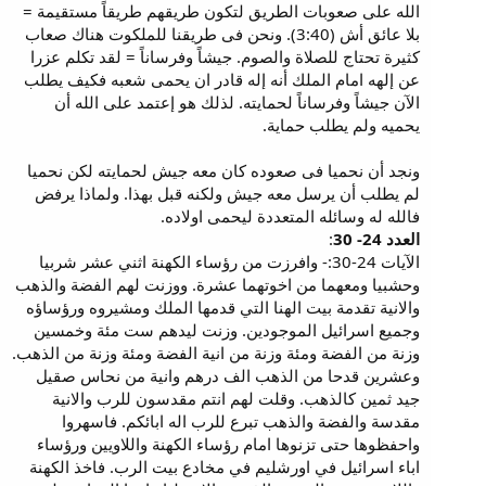
الله على صعوبات الطريق لتكون طريقهم طريقاً مستقيمة =
بلا عائق أش (3:40). ونحن فى طريقنا للملكوت هناك صعاب
كثيرة تحتاج للصلاة والصوم. جيشاً وفرساناً = لقد تكلم عزرا
عن إلهه امام الملك أنه إله قادر ان يحمى شعبه فكيف يطلب
الآن جيشاً وفرساناً لحمايته. لذلك هو إعتمد على الله أن
يحميه ولم يطلب حماية.
ونجد أن نحميا فى صعوده كان معه جيش لحمايته لكن نحميا
لم يطلب أن يرسل معه جيش ولكنه قبل بهذا. ولماذا يرفض
فالله له وسائله المتعددة ليحمى اولاده.
العدد 24- 30
:
الآيات 24-30:- وافرزت من رؤساء الكهنة اثني عشر شربيا
وحشبيا ومعهما من اخوتهما عشرة. ووزنت لهم الفضة والذهب
والانية تقدمة بيت الهنا التي قدمها الملك ومشيروه ورؤساؤه
وجميع اسرائيل الموجودين. وزنت ليدهم ست مئة وخمسين
وزنة من الفضة ومئة وزنة من انية الفضة ومئة وزنة من الذهب.
وعشرين قدحا من الذهب الف درهم وانية من نحاس صقيل
جيد ثمين كالذهب. وقلت لهم انتم مقدسون للرب والانية
مقدسة والفضة والذهب تبرع للرب اله ابائكم. فاسهروا
واحفظوها حتى تزنوها امام رؤساء الكهنة واللاويين ورؤساء
اباء اسرائيل في اورشليم في مخادع بيت الرب. فاخذ الكهنة