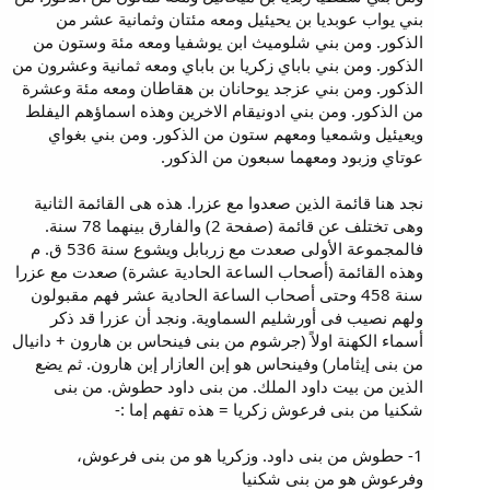
بني يواب عوبديا بن يحيئيل ومعه مئتان وثمانية عشر من
الذكور. ومن بني شلوميث ابن يوشفيا ومعه مئة وستون من
الذكور. ومن بني باباي زكريا بن باباي ومعه ثمانية وعشرون من
الذكور. ومن بني عزجد يوحانان بن هقاطان ومعه مئة وعشرة
من الذكور. ومن بني ادونيقام الاخرين وهذه اسماؤهم اليفلط
ويعيئيل وشمعيا ومعهم ستون من الذكور. ومن بني بغواي
عوتاي وزبود ومعهما سبعون من الذكور.
نجد هنا قائمة الذين صعدوا مع عزرا. هذه هى القائمة الثانية
وهى تختلف عن قائمة (صفحة 2) والفارق بينهما 78 سنة.
فالمجموعة الأولى صعدت مع زربابل ويشوع سنة 536 ق. م
وهذه القائمة (أصحاب الساعة الحادية عشرة) صعدت مع عزرا
سنة 458 وحتى أصحاب الساعة الحادية عشر فهم مقبولون
ولهم نصيب فى أورشليم السماوية. ونجد أن عزرا قد ذكر
أسماء الكهنة اولاً (جرشوم من بنى فينحاس بن هارون + دانيال
من بنى إيثامار) وفينحاس هو إبن العازار إبن هارون. ثم يضع
الذين من بيت داود الملك. من بنى داود حطوش. من بنى
شكنيا من بنى فرعوش زكريا = هذه تفهم إما :-
1- حطوش من بنى داود. وزكريا هو من بنى فرعوش،
وفرعوش هو من بنى شكنيا