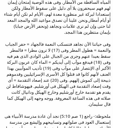
المياه الساقطة من الأمطار. وفى هذه الوصية إمتحان إيمان
لهم فهم سيحفرون بلا أى دليل على سقوط الأمطار ولكن
إستعدادا لبركة غير منظورة معدة لهم، الأيام لم تكن أيام شتاء
أو أيام أمطار.ونحن علينا أن نصدق مواعيد الله والمجد المعد
لنا حتى وإن لم نرى علامات ونجاهد (ونحفر الأرض جبابا)
بإيمان منتظرين هذا المجد.
وفى حياتنا الآن نجاهد فتنسكب النعمة فالجهاد = حفر الجباب
والنعمة = هطول المطر وفى (17) لا ترون مطرا = فالمطر
سقط بعيدا عنهم وجرى من الجبال على الوادى الذى هم فيه
وفى (18) فيدفع موآب إلى أيديكم = الماء كان عربون البركة
الأكبر أى الإنتصار على موآب وفى (19) تأديب الموآبيين بهذا
العنف لأنهم كانوا قد قتلوا كل الأسرى الإسرائيليين وقدموهم
ذبيحة إلى كموش إلههم. وفى (20) عند إصعاد التقدمة = أى
وقت إصعاد التقدمة فى الهيكل فى أورشليم. فيهوشافاط لن
يقدم هو تقدمة خارج أورشليم وخارج الهيكل ودانيال كانت
صلاته فى هذه الساعة المعروفة. ووجه وجهه إلى الهيكل كما
قال سليمان.
ملحوظة:- راجع (1 صم 5:10) نجد أن عادة مدرسة الأنبياء هى
إستعمال العود فى صلواتهم وتسابيحهم وإليشع من مدرسة