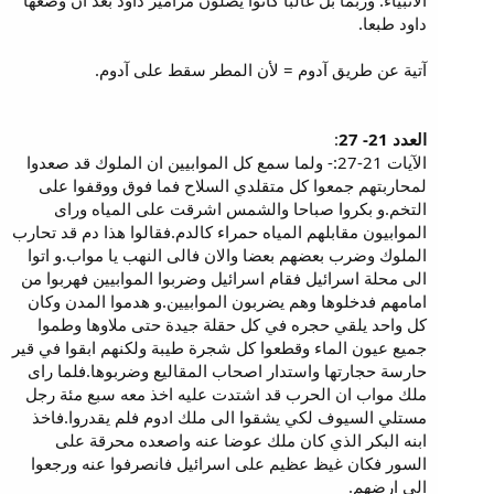
الأنبياء. وربما بل غالبا كانوا يصلون مزامير داود بعد أن وضعها
داود طبعا.
آتية عن طريق آدوم = لأن المطر سقط على آدوم.
العدد 21- 27
:
الآيات 21-27:- ولما سمع كل الموابيين ان الملوك قد صعدوا
لمحاربتهم جمعوا كل متقلدي السلاح فما فوق ووقفوا على
التخم.و بكروا صباحا والشمس اشرقت على المياه وراى
الموابيون مقابلهم المياه حمراء كالدم.فقالوا هذا دم قد تحارب
الملوك وضرب بعضهم بعضا والان فالى النهب يا مواب.و اتوا
الى محلة اسرائيل فقام اسرائيل وضربوا الموابيين فهربوا من
امامهم فدخلوها وهم يضربون الموابيين.و هدموا المدن وكان
كل واحد يلقي حجره في كل حقلة جيدة حتى ملاوها وطموا
جميع عيون الماء وقطعوا كل شجرة طيبة ولكنهم ابقوا في قير
حارسة حجارتها واستدار اصحاب المقاليع وضربوها.فلما راى
ملك مواب ان الحرب قد اشتدت عليه اخذ معه سبع مئة رجل
مستلي السيوف لكي يشقوا الى ملك ادوم فلم يقدروا.فاخذ
ابنه البكر الذي كان ملك عوضا عنه واصعده محرقة على
السور فكان غيظ عظيم على اسرائيل فانصرفوا عنه ورجعوا
الى ارضهم.