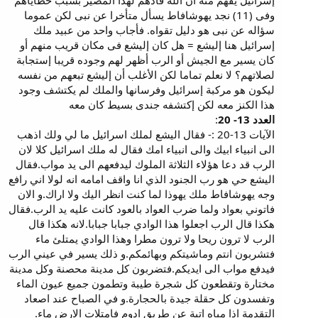
إسرائيل يفهم منه أن الله قادهم لهذا المصير بسبب خطاياهم
وفى (11) نجد يهوشافاط يسأل متأخرا عن نبى لكن عموما
سؤاله عن نبى هو دليل تقواه. فأجاب واحد من عبيد ملك
إسرائيل هنا إليشع = هل كان إليشع فى مكان قريب منهم أو
كان يسير مع الجيش أو الرب أظهر لهم وجوده قريبا إستجابة
لصلاتهم؟ لا نعلم تماما لكن الأغلب أن إليشع تبعهم من نفسه
ليكون هو مركبة إسرائيل وفرسانها والملك لم يكتشف وجود
هذا الكنز معه لكن إكتشفه جندى بسيط كان معه
العدد 13- 20
:
الآيات 13-20 :- فقال اليشع لملك اسرائيل ما لي ولك اذهب
الى انبياء ابيك والى انبياء امك فقال له ملك اسرائيل كلا لان
الرب قد دعا هؤلاء الثلاثة الملوك ليدفعهم الى يد مواب.فقال
اليشع حي هو رب الجنود الذي انا واقف امامه انه لولا اني رافع
وجه يهوشافاط ملك يهوذا لما كنت انظر اليك ولا اراك.و الان
فاتوني بعواد ولما ضرب العواد بالعود كانت عليه يد الرب.فقال
هكذا قال الرب اجعلوا هذا الوادي جبابا جبابا.لانه هكذا قال
الرب لا ترون ريحا ولا ترون مطرا وهذا الوادي يمتلئ ماء
فتشربون انتم وماشيتكم وبهائمكم.و ذلك يسير في عيني الرب
فيدفع مواب الى ايديكم.فتضربون كل مدينة محصنة وكل مدينة
مختارة وتقطعون كل شجرة طيبة وتطمون جميع عيون الماء
وتفسدون كل حقلة جيدة بالحجارة.و في الصباح عند اصعاد
التقدمة اذا مياه اتية عن طريق ادوم فامتلات الارض ماء.