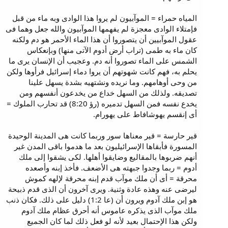
المياه حمراء = الموآبيون لم يروا هذا الوادى وبه ماء من قبل
فإمتلاء الوادى معجزة لم يفهمها الموآبيون والله جعل وهما فى
عقول الموآبيين أن يتصوروا أن هذا الماء الأحمر هو دم ولكنه
كان ماء به طمى (تراب أرض أدوم الآتى منها) وبإنعكاس
الشمس على الماء تصوروا أنه دم. وعجيب أن الإنسان يرى ما
يحلم به، فهم كانت شهوتهم أن يروا دماء إسرائيل فرأوها ولكن
من وحى أوهامهم. وما نريده ونشتهيه بشدة يسهل علينا
تصديقه. ولذلك من السهل خداع من يخدعون أنفسهم ومن
يخدع نفسه فمن السهل تدميره (رؤ 8:20) قد تحارب الملوك =
أى إنقسم يهوشافاط على يهورام.
قير حارسة = قير معناها سور وربما كانت هى المدينة الوحيدة
المسورة فأبقاها الإسرائيليون بعد ما هدموا باقى المدن غير
أنهم ضربوها بالمقاليع وضايقوا أهلها. لكى يشقوا إلى ملك
أدوم = ربما وجدوا جبهته هى الأضعف. فأخذ إبنه وأصعده
محرقة = أى أن ملك موآب قدم إبنه محرقة لإلهه كموش
ليرضى عنه وهذه عادة وثنية. ويرى آخرون أن الذى قدم ذبيحة
هو إبن ملك آدوم ويرون أن (عا 1:2) دليل على ذلك. فكان ذنب
ملك موآب الذى يذكره عاموس أنه أحرق عظام ملك آدوم
ولكن هذا الإحتمال بعيد لأنه لو فعل ذلك لما كان الجميع