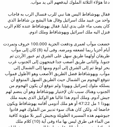
دعا هؤلاء الثلاثة الملوك ليدفعهم الى يد مواب.
فقال يهوشافاط اليس هنا نبي للرب فنسال الرب به فاجاب
واحد من عبيد ملك اسرائيل وقال هنا اليشع بن شافاط الذي
كان يصب ماء على يدي ايليا. فقال يهوشافاط عنده كلام الرب
فنزل اليه ملك اسرائيل ويهوشافاط وملك ادوم.
خضعت موآب لعمرى ودفعت الجزية 100.000 خروف وتمردت
أيام أخزيا ربما لضعفه ومرضه. وفى آية (8) كان إلى موآب
طريقان أولهما طريق سهل على الشرق ثم عبور الأردن ثم
جنوبا. والثانى طريق أصعب جدا فيتجهون إلى الجنوب غرب
بحر لوط ثم إلى الشرق إلى أدوم ومنها إلى الشمال إلى
موآب. ويهوشافاط فضل الطريق الأصعب وهو الأطول فموآب
تتوقع الهجوم من الشمال حيث الطريق السهل المتوقع أن
يسلكه ملوك إسرائيل ويهوذا ولم تتوقع أن يكون الهجوم من
الجنوب وهناك سبب ثان لإختيار يهوشافاط وهو أن ينضم لهم
جيش آدوم. وملك أدوم هذا غالبا هو الوكيل الذى يعينه ملك
يهوذا 1 مل 47:22 أو هو ملك أدومى أقامه يهوشافاط ويكون
خاضعا له. ولكن كان هناك سوء تدبير من الملوك فهم قادوا
جيوشهم هذه المسيرة الطويلة وبجيش كبير بلا مؤونة كافية
من الماء فى طرق ليس بها ماء وفى آية (10) كلام ملك