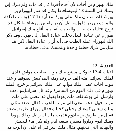
ملك يهورام بن أخاب لأن أخاه أخزيا كان قد مات ولم يترك إبن
وملك فى السنة 18 ليهوشافاط وكان قد صار ليهورام بن
يهوشافاط سنتان ملكا على يهوذا مع أبيه (17:1) وسبب الألفة
والمودة بين يهوذا وإسرائيل أن يهورام بن يهوشافاط كان قد
تزوج عثليا بنت أخاب والعجيب أنه بينما أقلع ملك إسرائيل
يهورام عن عبادة البعل دخلت عبادة البعل إلى يهوذا. وقد ذكر
الله ليهورام عمله الطيب فى أنه أزال عبادة البعل لكن هذا
مثل من يترك خطية واحدة ويتمسك بباقى خطاياه.
العدد 4- 12
:
الآيات 4-12 :- وكان ميشع ملك مواب صاحب مواش فادى
لملك اسرائيل مئة الف خروف ومئة الف كبش بصوفها.و عند
موت اخاب عصى ملك مواب على ملك اسرائيل.و خرج الملك
يهورام في ذلك اليوم من السامرة وعد كل اسرائيل.و ذهب
وارسل الى يوشافاط ملك يهوذا يقول قد عصى علي ملك
مواب فهل تذهب معي الى مواب للحرب فقال اصعد مثلي
مثلك شعبي كشعبك وخيلي كخيلك فقال من اي طريق نصعد
فقال من طريق برية ادوم.فذهب ملك اسرائيل وملك يهوذا
وملك ادوم وداروا مسيرة سبعة ايام ولم يكن ماء للجيش
والبهائم التي تبعتهم. فقال ملك اسرائيل اه على ان الرب قد