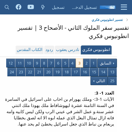
تسجيل الدخول
تسجيل
تفسير انطونيوس فكري
تفسير سفر الملوك الثاني - الأصحاح 3 | تفسير
انطونيوس فكري
انطونيوس فكري
تادرس يعقوب
ردود
الكتاب المقدس
السابق
1
2
3
4
5
6
7
8
9
10
11
12
24
23
22
21
20
19
18
17
16
15
14
13
25
التالي
العدد 1- 3
:
الآيات 1-3:- وملك يهورام بن اخاب على اسرائيل في السامرة
في السنة الثامنة عشرة ليهوشافاط ملك يهوذا ملك اثنتي
عشر سنة.و عمل الشر في عيني الرب ولكن ليس كابيه وامه
فانه ازال تمثال البعل الذي عمله ابوه الا انه لصق بخطايا
يربعام بن نباط الذي جعل اسرائيل يخطئ لم يحد عنها.