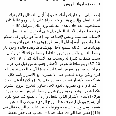
3- معجزة إرواء الجيش
إذهب إلى أنبياء أبيك وأمك = هو إذاً أزال التمثال ولكن ترك
أنبياء البعل. وإليشع هنا يوبخه بجرأة على ذلك. وهو غالباً كان
يصطحبهم معه خلال هذه الحملة. ورد ملك إسرائيل كلا =
فرفضه للذهاب لأنبياء البعل يدل على أنه ترك أنبياء البعل
لأسباب سياسية وليس لإقتناعه بهم (غالباً هو تركهم فى سلام
بتعليمات من أمه إيزابل المسيطرة) وفى 14 إنى رافع وجه
يهوشافاط = فالله يسمع لأجل يهوشافاط وهذه فائدة وجود بار
وسط الناس ولكن وجود يهوشافاط وسط هؤلاء الأشرار كان
سبب ضيقات كثيرة له وبسبب هذا لامه الله (2 أى 1:19-3،
20-37) ويهوشافاط تعرض لأخطار جسيمة من قبل فى حربه
مع أخاب وها هو يتعرض لضيقات كثيرة الآن فالله يستجيب له
لبره ولكن يؤدبه ليتعلم حتى لا يشترك مع الأشرار ثانية فكل
شركة مع الأشرار تسبب خسارة وفى (15) والآن فأتونى بعواد
= كما كان داود يضرب بالعود لأجل شاول ليخرج الروح الشرير
هكذا شعر إليشع بوجود روح شرير وسط الجيش بسبب وجود
هؤلاء الأنبياء الأشرار الذين للبعل وأراد أن يصنع كما صنع داود
أن يسبح ويرتل ليصرف هذا الروح الردىء ويرضى الله عن
شعبه. وفى وسط تسبيحه وترتيله كانت عليه يد الرب فقال فى
(16) إجعلوا هذا الوادى جبابا جبابا = الجباب هى حفر لحفظ