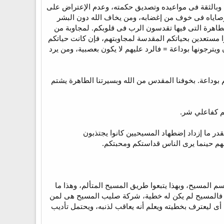
ابته أكثر من البشر، وبالثقة فى مواعيده وتصديق حكمته، وعدم الإعتراض على
ذ وصاياه فى خوف من إغضابه، ومن يخاف الله دون البشر
لطاهرة التى فيها تقدسون الرب فى قلوبكم. لمجاوبة من
 مستعدين بحياتكم المقدسة لمجاوبتهم، فإن كانت حياتكم
ترجونها بوداعة = فالرد عليهم لا يكون بعصبية، ومن يرد
داعة. بخوفنا المقدس من الله وبسيرتنا الطاهرة يشتم
در ما إزداد إضطهاد المسيحيين كانوا يجتذبون
هم حينما يرى الناس قداستكم ومحبتكم.
 المسيح، وبهذا يتبعوا طريق المسيح المتألم، وهذا ما
ب، فالمسيح لم يكن له خطية، شركة صليب المسيح هى لمن
أى ليعترف بخطيته ويعلم أنه يعاقب لذنبه، ويحتمل تأديب