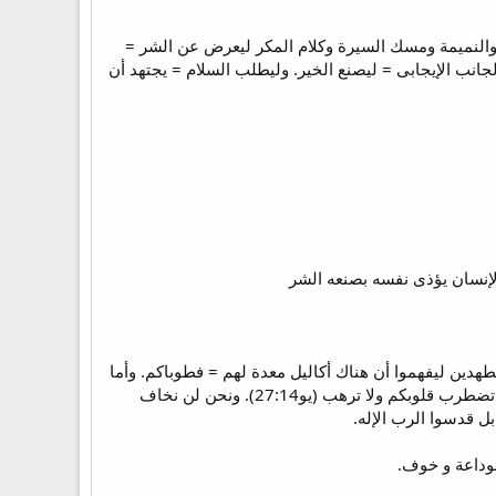
ة والنميمة ومسك السيرة وكلام المكر ليعرض عن الشر =
انب الإيجابى = ليصنع الخير. وليطلب السلام = يجتهد أن
الإنسان يؤذى نفسه بصنعه الشر
هدين ليفهموا أن هناك أكاليل معدة لهم = فطوباكم. وأما
خوفهم فلا تخافوه = هذا صدى لتعاليم المسيح " لا تخافوا من الذين يقتلون الجسد (لو4:12) + (مت28:10) ولا تضطرب قلوبكم ولا ترهب (يو27:14). ونحن لن نخاف