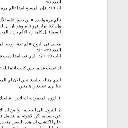
العدد 18
:
آية 18:- فإن المسيح ايضا تالم مرة واحدة من اجل الخطايا البار من اجل الاثمة لكي يقربنا الى الله مماتا في الجسد و لكن محيى في الروح.
تألم مرة واحدة = لن يجوز عليه الأ
وإن كنا ابرار فهو تألم وهو بار. بل
السماء بل كلما زاد الألم يزداد المجد (2 كو 17:4) + (رو ،17:8
محيى فى الروح = لم تذق روحه الم
العدد 19- 21
:
آيات 19-21:- الذي فيه ايضا ذهب فكرز للارواح التي في السجن.
اذ عصت قديما حين كانت اناة الله ت
الذي مثاله يخلصنا نحن الان اي ال
هنا نرى عقيدتين هامتين
1. لزوم المعمودية للخلاص:- فالفلك رمز للمعمودية التى تخلصنا روحيا كما خلص نوح وبنيه وهم داخل الفلك.
2. النزول إلى الجحيم:- واضح أن 
عن جسده، لكن لاهوته لم ينفصل قط 