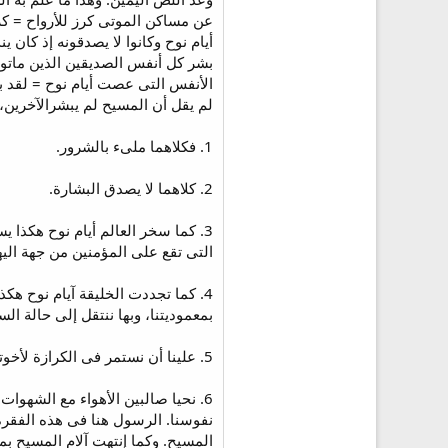
عن مساكن الموتى كرز للأرواح = كر
أيام نوح وكانوا لا يصدقونه إذ كان 
بشر كل أنفس الصديقين الذين ماتوا
الأنفس التى عصت أيام نوح = لقد 
لم يقل أن المسيح لم يبشرالآخرين، و
1. فكلاهما ملىء بالشرور.
2. كلاهما لا يصدق البشارة.
3. كما سخر العالم أيام نوح هكذا ي
التى تقع على المؤمنين من جهة اليه
4. كما تجددت الخليقة آيام نوح هكذ
بمعموديتنا، وبها ننتقل إلى حالة ال
5. علينا أن نستمر فى الكرازة لأخوتنا فى العالم الآن بروح المسيح الذى فينا حتى لا يهلكوا كما كرز نوح للعالم كله.
6. نحيا صالبين الأهواء مع الشهوا
نفوسنا. الرسول هنا فى هذه الفقرة
المسيح. وكما إنتهت آلام المسيح بم