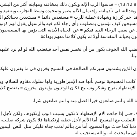
إقتبس الرسول هذا القول من (اش 13،12:8) = قدسوا الرب الإله ويكون ذلك بمخافته ومه
ه وبعدالته فى تأديباته، وإحتمال الآلم بصبر وتمجيده وسط التجارب وبتنفي
ذا خير كرازة وشهادة عملية للرب = مستعدين دائما = مستعدين بحياتكم ا
لمسيحين كيف تؤمنون بمصلوب وأى رجاء لكم فيه والرسول يقول لهم كونوا
 سبب الرجاء الذى فيكم = عن الحياة الأبدية التى يؤمن بها المسيحيون وي
ون بحياتنا المقدسة أولا ثم يكون كلامنا معهم بوداعة.
الله الخوف يكون من أن نخسر نفس أحد فيغضب الله لو لم نرد عليهم بو
نا.
انت المسيحية توصم بأنها ضد الإمبراطورية ولها سلوك مقاوم للسلام. وبق
الإضطهاد بفرح وشكر وتسبيح فكان الوثنيون يؤمنون. يخزون = يفتضح كذب
تى إذا جاءت آلام الإضطهاد لا تكون بسبب ذنوب إرتكبوها، ولكن لأجل إسم
الصليب مع المسيح. أما الألم لأجل خطية إرتكبناها فلا يكون شركة صلي
نبا كما حدث مع المسيح. أما من يتألم لذنب جناه فليكن مثل اللص اليمين 
لى ما يحدث له، والله يستجيب له.