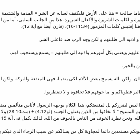
ى أياما صالحة = هنا على الأرض فليكفف لسانه عن الشر = المذمة والشتيم
 والكلمات الشريرة والأفعال الشريرة. هذا من الجانب السلبى، أما من الج
زمور (11:34-16)، (قارن أيضا مع آية 12).
عليهم ويعتنى بكل أمورهم واذنيه إلى طلبتهم = يسمع ويستجيب لهم.
طان. ولكن الله يسمح ببعض الآلام لكى ينقينا، فهى للمنفعة وللبركة. ولكن 
ا ليس لضرركم بل لمنفعتكم، هذا الكلام يوجهه الرسول لأناس متألمين مضط
ن نطرد الخوف من الناس بالخوف من الله. لذلك يكمل فى آية 15 بل قدسوا الرب الإله.