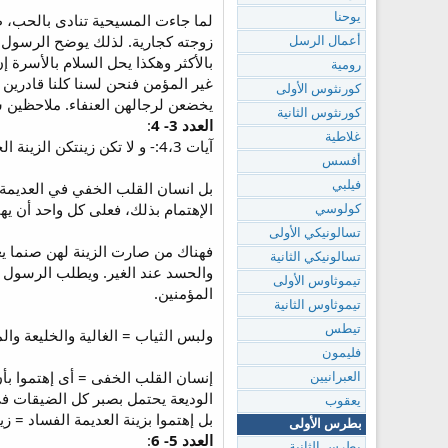
لما جاءت المسيحية تنادى بالحب، ظ
يوحنا
زوجته كجارية. لذلك يوضح الرسول ه
أعمال الرسل
بالأكثر وهكذا يحل السلام بالأسرة
رومية
غير المؤمن فنحن لسنا كلنا قادرين 
كورنثوس الأولى
يخضعن لرجالهن العنفاء. ملاحظين 
كورنثوس الثانية
العدد 3- 4
:
غلاطية
آيات 4،3:- و لا تكن زينتكن الزينة الخارجية من ضفر الشعر و التحلي بالذهب و لبس الثياب.
أفسس
بل انسان القلب الخفي في العديمة ال
فيلبي
الإهتمام بذلك، فعلى كل واحد أن يهت
كولوسي
تسالونيكي الأولى
فهناك من صارت الزينة لهن صنما يع
تسالونيكي الثانية
والحسد عند الغير. ويطلب الرسول أن
تيموثاوس الأولى
المؤمنين.
تيموثاوس الثانية
تيطس
ولبس الثياب = الغالية والخليعة والم
فليمون
إنسان القلب الخفى = أى إهتموا بأن
العبرانيين
الوديعة يحتمل بصبر كل الضيقات فى 
يعقوب
بل إهتموا بزينة العديمة الفساد = زي
بطرس الأولى
العدد 5- 6
:
بطرس الثانية