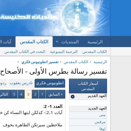
الرئيسية
المنتديات
الكتاب المقدس
آيات ا
الكتاب المقدس
الترجمة اليسوعية
البحث في الكتاب المقدس
الرئيسية
الكتاب المقدس
تفسير انطونيوس فكري
تفسير رسالة بطرس الأولى - الأصحاح 3 | تفسير انطونيوس فكري
أسفار الكتاب
انطونيوس فكري
تادرس يعقوب
ردود
المقدس
السابق
1
2
3
4
5
التال
العهد القديم
العدد 1- 2
:
العهد الجديد
آيات 2،1:- كذلكن ايتها النساء كن خاضعات لرجالكن حتى و ان كان البعض لا يطيعون الكلمة يربحون بسيرة النساء بدون كلمة.
متى
مرقس
ملاحظين سيرتكن الطاهرة بخوف
لوقا