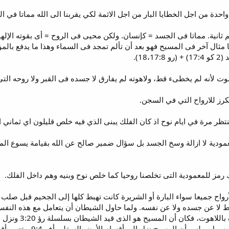
لم ثانية. مماتا فى الجسد = كإنسان. ولكن محيى فى الروح = أى بقوته الإ
 لنا مثال آخر فى المسيح فهو بعد أن تألم تمجد فى السماء وهذا ما يدفع بالم
18).
وت لأنه لم يخطىء قط، ولاهوته لم يفارق لا جسده فى القبر ولا روحه ا
نتظر مرة في ايام نوح اذ كان الفلك يبنى الذي فيه خلص قليلون اي ثماني ا
معمودية لا ازالة وسخ الجسد بل سؤال ضمير صالح عن الله بقيامة يسوع الم
الأرواح جميعا سواء البارة أو الشريرة كانت تهبط كلها إلى الجحيم قبل ص
لا عن جسده ولا عن نفسه. ولما حاول الشيطان أن يتعامل مع هذه النفس ا
عليها اكتشف أن 
وعد اللص اليمين. وهذا ما