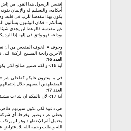
أحكامه، والتسليم له والإيمان بقوت
يكون بهذا مقدسا للرب فى قلبه. وه
يسألكم = فكان الوثنيون يسألون ا
غير مقدسة فالوعظ لن يجدى شيئا. عن
بوداعة فهو واثق فى إلهه إذا الرد يك
وخوف = الخوف المقدس من أن نغضب 
الآخرين رائحة المسيح الزكية التى في
العدد 16
:
آية 16:- و لكم ضمير صالح لكي يكون الذين يشتمون سيرتكم الصالحة في المسيح يخزون في ما يفترون عليكم كفاعلي شر.
فى ما يفترون عليكم كفاعلى شر = ك
المضطهدين أنفسهم خلال إحتمالهم 
العدد 17
:
آية 17:- لأن تالمكم ان شاءت مشيئة الله و انتم صانعون خيرا افضل منه و انتم صانعون شرا.
هى دعوة لكى تكون سيرتهم طاهرة، ح
يعطى عزاء وصبرا وفرحا، أى شركة 
يحتمل ألم الإضطهاد وهو لم يرتكب ذ
الله ويطلب رحمة الله بلا إعتراض ع