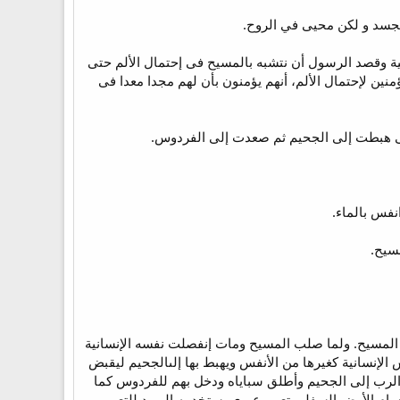
لهية وقصد الرسول أن نتشبه بالمسيح فى إحتمال الألم حتى
ؤمنين لإحتمال الألم، أنهم يؤمنون بأن لهم مجدا معدا فى
لتى هبطت إلى الجحيم ثم صعدت إلى الفردوس.
نفس بالماء.
سيح.
لب المسيح. ولما صلب المسيح ومات إنفصلت نفسه الإنسانية
لإنسانية كغيرها من الأنفس ويهبط بها إلىالجحيم ليقبض
هذه النفس متحدة باللاهوت، فكان أن المسيح هو الذى قيد الشيطان بسلسلة رؤ 3:20 ونزل الرب إلى الجحيم وأطلق سباياه ودخل بهم للفردوس كما
 علم به الرسول بولس أن المسيح نزل إلى أقسام الأرض السفلى أف 9:4. وتعبير أقسام الأرض السفلى تعبير عبرى يستخدمه اليهود للتعبير