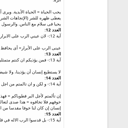
يحب الحياة = الحياة الأبدية. وير
يعطى ظهره للشر (الإتجاهات الشريرة
يحيا فى سلام مع الناس. والرسول هنا إقتبس كلمات الم
العدد 12
:
آية 12:- لان عيني الرب على الابرار و اذنيه الى طلبتهم و لكن وجه الرب ضد فاعلي الشر.
عينى الرب على الأبرار= أى يحافظ 
العدد 13
:
آية 13:- فمن يؤذيكم ان كنتم متمثلين بالخير.
لا يستطيع إنسان أن يؤذينا، ولا شي
العدد 14
:
آية 14:- و لكن و ان تالمتم من اجل البر فطوباكم و اما خوفهم فلا تخافوه و لا تضطربوا.
إن تألمتم لأجل البر فطوباكم = فهذ
إنسان إن كان لنا خوفا مقدسا من الله. ونح
العدد 15
:
آية 15:- بل قدسوا الرب الاله في قلوبكم مستعدين دائما لمجاوبة كل من يسالكم عن سبب الرجاء الذي فيكم بوداعة و خوف.