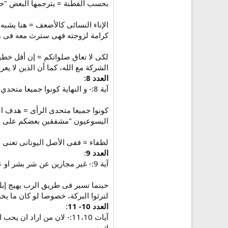
بحسب الفطنة = يترجمها البعض "حاو
الإناء النسائى كالأضعف = هنا يشبه
كرامة لزوجته فهى سترث معه فى 
لكى لا تعاق صلواتكم = إن أقل خطية
الشركة مع الله، كما أن الذين لا يعرف
العدد 8
:
آية 8:- و النهاية كونوا جميعا متحدي الراي بحس واحد ذوي محبة اخوية مشفقين لطفاء.
كونوا جميعا متحدى الرأى = هدف ال
اليسوعيون "مشفقين بعضكم على بعض". (رو 15:12) + (فى 27:1) + (فى 
لطفاء = ففى الأصل اليونانى تعنى أن
العدد 9
:
آية 9:- غير مجازين عن شر بشر او عن شتيمة بشتيمة بل بالعكس مباركين عالمين انكم لهذا دعيتم لكي ترثوا بركة.
حينما نسير فى طريق الرب يهيج إبلي
لترثوا البركة، خصوصا لو كان ما يخرج من فم
العدد 10- 11
:
آيات 11،10:- لان من ارا
اثره.