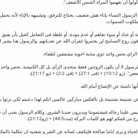
لوا أن تفهموا المرأة الجنس الأضعف".
 الرسول النساء بإناء هش ضعيف، يحتاج للترفق، وتشبيهه بالإناء لأنه يح
ملكوت السموات.
 أو عناد أو سوء تفاهم أو عدم مودة، أو غلظة فى التعامل كفيل بأن يعيق
ون روح التسامح لن يختبروا غفران الله عن تعدياتهم. والرسول هنا يشير لما ذك
رسول لا أن يكون الزوجين فقط متحدى الرأى بل كل الكنيسة. بحس واحد = 
2:2) + (يو 21:17).
ها ناشئة عن الإتضاع أمام الله
س علينا رجاله فيشتموننا ويدبرون ضدنا الشرور. وكلام الرسول يعنى أن ش
كم لهم هو كلمات البركة (مت44:5) + (رو21:12).
د ان يحب الحياة و يرى اياما صالحة فليكفف لسانه عن الشر و شفتيه ان تتكلما 