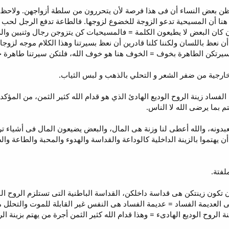
ن بعض النساء أن فى هذا فرصة لأن يتحررون من سلطة أزواجهن. ولاحظ أن
نا أن المسيحية تدعو الزوجة للخضوع لزوجها. فالطاعة تدفع الرجل لحب 
 إن كان البعض لا يطيعون الكلمة = فالمسيحيات كن يتزوجن رجال وثنيين و
أن نعظ باللسان ولكننا كلنا قادرين أن نعظ بسيرتنا وهذا الكلام موجه لز
سيرتكن الطاهرة بخوف = الخوف هنا هو خوف الله، فلتكن سيرتنا طاهرة خ
فساد زينة الروح الوديع الهادئ الذي هو قدام الله كثير الثمن، من المؤكد 
م بما يرضى الله لا الناس.
بدونه، والله أعطى لنا وزنة هى المال، والبعض يضيعون المال فى أشياء
 يهتموا بالزينة الداخلية كالوداعة والقداسة والهدوء والمحبة والطاعة و
لفتة.
 تكون زينتكن هى قداسة داخلكن، القداسة الباطنية التى تستلزم الروح الودي
العديمة الفساد = عديمة الفساد هى النفس غير القابلة للموت والتحلل مث
نة الروح الوديع الهادىء = وهذا قدام الله كثير الثمن أجرة من يهتم بزينة 