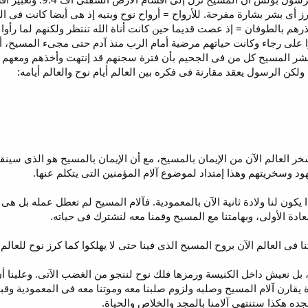
ز أى بشر بشارة مفرحة. للأرواح = أرواح نوح وبنيه إذ هى أيضا كانت فى 
ينذرهم بالطوفان = إذ عصت قديما حين كانت أناة الله تنتظر ولكنهم لما رأوا
 على رجاء وكانت حياتهم مرضية أمام الرب منذ آدم حتى مجىء المسيح، أى 
بشر المسيح كل من فى الجحيم بأن فترة سجنهم قد إنتهت وأخذهم ومعهم 
لكن الرسول يعقد مقارنة فى فكره بين العالم أيام نوح والعالم أيامه:
سخر العالم الآن من الإيمان بالمسيح، مع أن الإيمان بالمسيح هو الذى سينق
ود وسخريتهم وهذا إمتداد لموضوع آلام المؤمنين التى يتكلم عنها.
ا يكون لنا ولادة ثانية الآن بالمعمودية. فآلام المسيح لم تعطل عمله بل ه
سعادة الأولى، وبهامتنا مع المسيح وقمنا معه لنشترك فى حياته.
ت، بل نعيش داخل الكنيسة ورمزها فلك نوح لننجو من الغضب الآتى. وعلينا أن
 يقارن آلام المسيح وصلبه ولزوم صلبنا معه وموتنا معه فى المعمودية وقب
جده هكذا ستنتهى آلامنا بالمجد والخلاص والحياة.