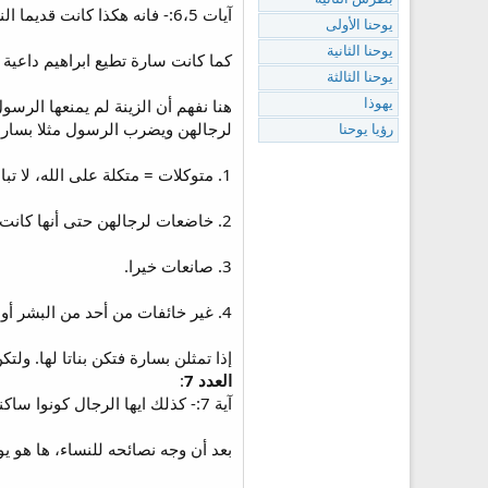
آيات 6،5:- فانه هكذا كانت قديما النساء القديسات ايضا المتوكلات على الله يزين انفسهن خاضعات لرجالهن.
يوحنا الأولى
يوحنا الثانية
كما كانت سارة تطيع ابراهيم داعية ا
يوحنا الثالثة
هنا نفهم أن الزينة لم يمنعها الر
يهوذا
لرجالهن ويضرب الرسول مثلا بسارة 
رؤيا يوحنا
1. متوكلات = متكلة على الله، لا تبالى سوى برضائه.
2. خاضعات لرجالهن حتى أنها كانت تقول له سيدها.
3. صانعات خيرا.
4. غير خائفات من أحد من البشر أو حتى الشياطين، بل فى حب المسيح والناس.
إذا تمثلن بسارة فتكن بناتا لها. و
العدد 7
:
آية 7:- كذلك ايها الرجال كونوا ساكنين بحسب الفطنة مع الاناء النسائي كالاضعف معطين اياهن كرامة كالوارثات ايضا معكم نعمة الحياة لكي لا تعاق صلواتكم.
بعد أن وجه نصائحه للنساء، ها هو يو