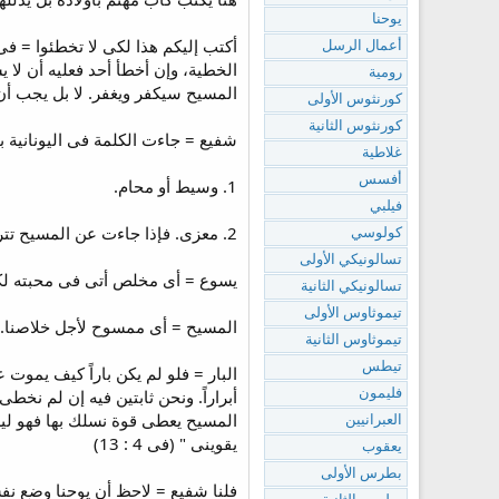
يوحنا
أعمال الرسل
الخطية، وإن أخطأ أحد فعليه أن لا 
رومية
المسيح سيكفر ويغفر. لا بل يجب أن 
كورنثوس الأولى
كورنثوس الثانية
شفيع = جاءت الكلمة فى اليونانية ب
غلاطية
أفسس
1. وسيط أو محام.
فيلبي
2. معزى. فإذا جاءت عن المسيح تترجم وسيط أو شفيع وإذا جاءت عن الروح القدس تترجم معزى.
كولوسي
تسالونيكي الأولى
يسوع = أى مخلص أتى فى محبته لكى
تسالونيكي الثانية
تيموثاوس الأولى
المسيح = أى ممسوح لأجل خلاصنا.
تيموثاوس الثانية
تيطس
البار = فلو لم يكن باراً كيف يموت
أبراراً. ونحن ثابتين فيه إن لم نخط
فليمون
العبرانيين
يقوينى " (فى 4 : 13)
يعقوب
بطرس الأولى
فلنا شفيع = لاحظ أن يوحنا وضع نفس