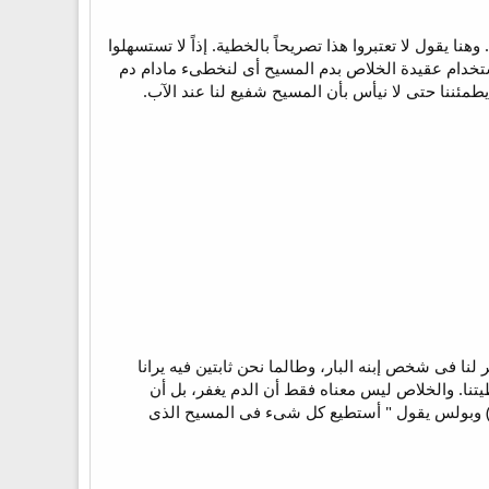
كتب إليكم هذا لكى لا تخطئوا = فى الإصحاح الأول قال لهم أن "دم يسوع المسيح يطهرنا من كل خطية" 1 : 7. وهنا يقول لا تعتبروا هذا تصريحاً بالخطية. إذاً لا تستسهلوا
 إستخدام عقيدة الخلاص بدم المسيح أى لنخطىء مادام دم
طمئننا حتى لا نيأس بأن المسيح شفيع لنا عند الآب.
نا فى شخص إبنه البار، وطالما نحن ثابتين فيه يرانا
طيتنا. والخلاص ليس معناه فقط أن الدم يغفر، بل أن
مسيح يعطى قوة نسلك بها فهو ليس وسيط سلبى، لذلك يقول بدونى لا تقدرون أن تفعلوا شيئاً (1 يو 15 : 5) وبولس يقول " أستطيع كل شىء فى المسيح الذى