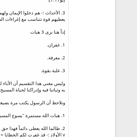
3. الأحداث :- هم دخلوا الإيمان وله
يعطيهم قوة تتناسب مع إغراءات الشر
إذاً هنا نرى 3 هبات
1. غفران.
2. معرفة.
3. غلبة بقوة.
وليس معنى هذا التقسيم أن الأباء لم 
به وثباتنا فيه وإدراكنا لحياة المسي
ونلاحظ أن الرسول يكتب مرة بصيغة 
1. هبات الله مستمرة "يسوع المسيح هو هو أمس واليوم وإلى الأبد".
2. طالما الله يعطى دائماً فهذا حق لنا، علينا أن نطالب به دائماً.
v الأولاد :- قد غفرت لكم الخطايا