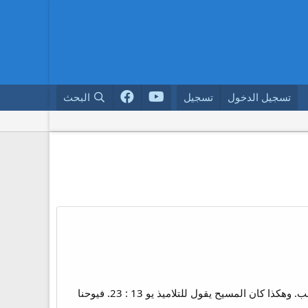
تسجيل الدخول
تسجيل
البحث
يأولادى = تعتى فى أصلها اللغوى LITTLE CHILDREN أى يا أولادى الصغار. هى صيغة التصغير الدالة على التحبب. وهكذا كان المسيح يقول للتلاميذ يو 13 : 23. فيوحنا