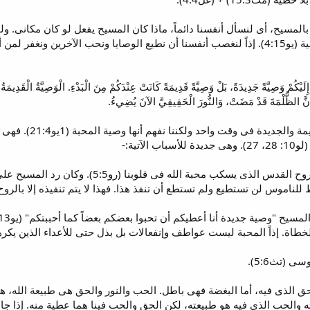
ء بالمسيح، أى لنسأل أنفسنا دائماً، ماذا كان المسيح يفعل لو كان مكانى. و
سيعطينى المسيح قوة لطاعة الوصية (يو4:15). إذاً لنغصب أنفسنا أن نطيع الوصايا ونحب 
كْتُبُ إِلَيْكُمْ وَصِيَّةً جَدِيدَةً، بَلْ وَصِيَّةً قَدِيمَةً كَانَتْ عِنْدَكُمْ مِنَ الْبَدْءِ. الْوَصِيَّةُ الْقَدِ
 أَنَّ الظُّلْمَةَ قَدْ مَضَتْ، وَالنُّورَ الْحَقِيقِيَّ الآنَ يُضِيءُ.
يوحنا هنا لم يفصح 
آتية:-
1. هذه المحبة لله غير ممكنة إلا بالروح القدس
ناموس لن تستطيع ولم تستطع أن تنفذ هذا. فهذا لا يتم تنفيذه إلا بالروح 
اة. إذاً المحبة ليست عواطف وإنفعالات بل بذل حتى للأعداء الذين يكرهو
 (تث5:6).
ق الذى فيه، أما البغضة فهى باطل. الحب والنور والحق هى طبيعة الله، هى
ه والحب الذى فيه هو طبيعته، لكن الحق والحب فينا هما عطية منه. إذا جاهد