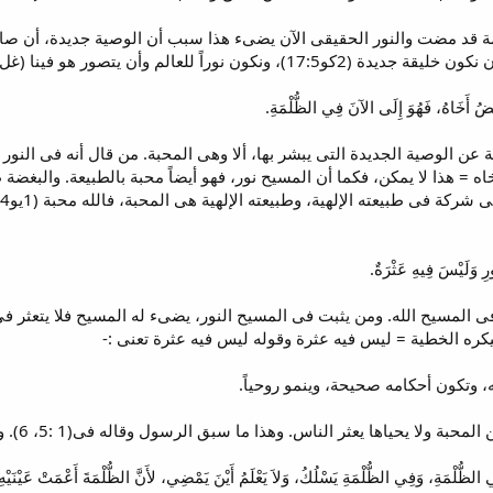
مة قد مضت والنور الحقيقى الآن يضىء هذا سبب أن الوصية جديدة، أن صار
صور هو فينا (غل19:4). وكل هذا لم يكن ممكناً قبل المسيح.
ن الوصية الجديدة التى يبشر بها، ألا وهى المحبة. من قال أنه فى النور
ه = هذا لا يمكن، فكما أن المسيح نور، فهو أيضاً محبة بالطبيعة. والبغض
 المسيح الله. ومن يثبت فى المسيح النور، يضىء له المسيح فلا يتعثر فى ط
ره الخطية = ليس فيه عثرة وقوله ليس فيه عثرة تعنى :-