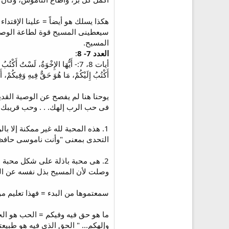
هكذا يسلك هو أيضاً = علينا الإقتدا
المسيح.
العدد 7- 8
:
أيات 8، 7:- أَيُّهَا الإِخْوَةُ، لَسْتُ أَ
أَكْتُبُ إِلَيْكُمْ، مَا هُوَ حَقٌّ فِيهِ وَفِيكُمْ،
فى حب الرب إلهك. . . وحب قريبك (لو10: 28، 27). وهى جديدة للأسباب ال
التحدى بمعنى "وأنت ناموسى حافظ لل
وصلت لأن المسيح بذل نفسه عن الخط
سمعتموها من البدء = فهذا تعليم موسى
ما هو حق فيه وفيكم = الحب هو الح
وإلهكم... " الحق الذى فيه هو طبيعت