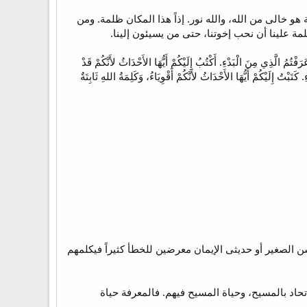
هو خالى من الله، والله نور. إذاً هذا المكان ظلمة. ومن
لمة علينا أن نحب إخوتنا، حتى من يسيئون إلينا.
ْ عَرَفْتُمُ الَّذِي مِنَ الْبَدْءِ. أَكْتُبُ إِلَيْكُمْ أَيُّهَا الأَحْدَاثُ لأَنَّكُمْ قَدْ
 كَتَبْتُ إِلَيْكُمْ أَيُّهَا الأَحْدَاثُ لأَنَّكُمْ أَقْوِيَاءُ، وَكَلِمَةُ اللهِ ثَابِتَةٌ
 السن الصغير أو حديثى الإيمان معرضين للخطأ كثيراً فيكلمهم
تحاد بالمسيح، وحياة المسيح فيهم. فالمعرفة حياة