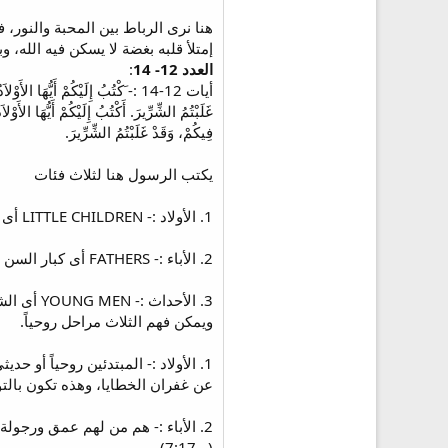
هنا نرى الرباط بين المحبة والنور، ف
إمتلأ قلبه بغضة لا يسكن فيه الله، 
العدد 12- 14
:
أيات 12-14 :- َكْتُبُ إِلَيْكُمْ أَيُّهَا
غَلَبْتُمُ الشِّرِّيرَ. أَكْتُبُ إِلَيْكُمْ أَيُّهَا الأَوْلا
فِيكُمْ، وَقَدْ غَلَبْتُمُ الشِّرِّيرَ.
يكتب الرسول هنا لثلاث فئات
1. الأولاد :- LITTLE CHILDREN أى صغيرى السن
2. الأباء :- FATHERS أى كبار السن
3. الأحداث :- YOUNG MEN أى الشباب
ويمكن فهم الثلاث مراحل روحياً.
1. الأولاد :- المبتدئين روحياً أو 
عن غفران الخطايا، وهذه تكون بالتو
2. الأباء :- هم من لهم عمق ورجول
(يو7:17).