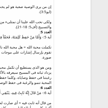
إن من يرى الوصية صعبة هو لم يحب
(ايو3:5).
والتسبيح (أف5: 18-21).
العدد 5
:
أية 5:- وَأَمَّا مَنْ حَفِظَ كَلِمَتَهُ، فَحَقّاً فِي هَذَا قَدْ تَكَمَّلَتْ مَحَبَّةُ اللهِ. بِهَذَا نَعْرِفُ أَنَّنَا فِيهِ:
تكملت محبة الله = هل محبة الله نا
تقوم بإرسال إشارات على موجات لاس
صورة.
ومن هو الذى يستطيع أن تكمل محبة 
يزداد ثباته فى المسيح سيعرفه بالأ
رغبتنا فى حفظ وصاياه، وكلما حفظنا 
المحبة تنمو والرغبة فى حفظ الوصايا
العدد 6
:
أية 6:- مَنْ قَالَ إِنَّهُ ثَابِتٌ فِيهِ، يَنْبَغِي أَنَّهُ كَمَا سَلَكَ ذَاكَ هَكَذَا يَسْلُكُ هُوَ أَيْضاً.
من قال أنه ثابت فيه = أى صارت له
أكمل كل بر، وأطاع الناموس، وكان بلا خطية (م