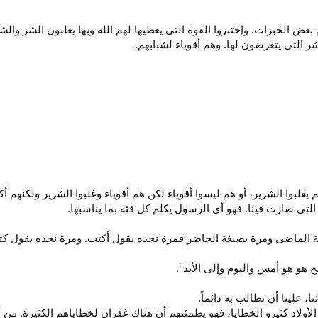
م بعض الخبرات. وإختبروا القوة التى يعطيها لهم الله وبها يغلبون الشر والش
 التى يتعرضون لها. وهم أقوياء لشبابهم.
يغلبوا الشرير، أو هم ليسوا أقوياء لكن هم أقوياء وغلبوا الشرير ولكنهم أكث
ح التى صارت فينا. فهو أى الرسول يكلم كل فئة بما يناسبها.
الماضى ومرة بصيغة الحاضر فمرة نجده يقول أكتب. ومرة نجده يقول كتبت
 = الأولاد كثيرو الخطايا، فهو يطمئنهم أن هناك غفران لخطاياهم الكثيرة.