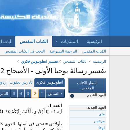
الرئيسية
المنتديات
الكتاب المقدس
آيات ا
الكتاب المقدس
الترجمة اليسوعية
البحث في الكتاب المقدس
الرئيسية
الكتاب المقدس
تفسير انطونيوس فكري
تفسير رسالة يوحنا الأولى - الأصحاح 2 | تفسير انطونيوس فكري
أسفار الكتاب
انطونيوس فكري
تادرس يعقوب
ردود
المقدس
السابق
1
2
3
4
5
التال
العهد القديم
العدد 1
:
العهد الجديد
أية 1 :- يَا أَوْلاَدِي، أَكْتُبُ إِلَيْكُمْ هَذَا لِكَيْ لاَ تُخْطِئُوا. وَإِنْ أَخْطَأَ أَحَدٌ فَلَنَا شَفِيعٌ عِنْدَ الآبِ، يَسُوعُ الْمَسِيحُ الْبَارُّ.
متى
مرقس
لوقا
هنا يكتب كأب مهتم بأولاده بل يدلله