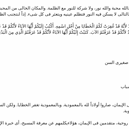
الله محبة والله نور، ولا شركة للنور مع الظلمة. والمكان الخالى من المحبة 
وبالتالى لا يسكن فيه النور فتظلم عينيه ويتعثر فى كل شىء. إذاً لنتجنب الظ
 الأَوْلاَدُ لأَنَّهُ قَدْ غُفِرَتْ لَكُمُ الْخَطَايَا مِنْ أَجْلِ اسْمِهِ. أَكْتُبُ إِلَيْكُمْ أَيُّهَا الآبَاءُ لأَنَّكُمْ قَد
َدُ لأَنَّكُمْ قَدْ عَرَفْتُمُ الآبَ. كَتَبْتُ إِلَيْكُمْ أَيُّهَا الآبَاءُ لأَنَّكُمْ قَدْ عَرَفْتُمُ الَّذِي مِنَ الْبَدْءِ.
حديثى الإيمان، صاروا أولاداً لله بالمعمودية. وبالمعمودية تغفر الخطايا. ولكن
بة.
ة روحية، متقدمين فى الإيمان، هؤلاءيكلمهم عن معرفة المسيح، أى خبرة الإ