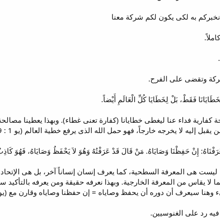
ركة وتقضى على الفرح.
 كفارية فداء عنا ليغطى خطايانا (كفارة تعنى غطاء). وبهذا يعطينا مصالحة مع
قبل إليه لا يخرجه خارجاً، فهو حمل الله الذى يرفع خطية العالم (يو 1 : 29).
 ليست هى المعرفة السطحية، كما يعرف إنسان إنساناً آخر، بل هى الإتحاد بال
ا لا يقاس من المعرفة الخارجية. وبهذا نعرفه حقيقة ومن يعرفه بالتأكيد س
يعرف أن دوره أن يحفظ وصاياه = إن حفظنا وصاياه وقارن مع (يو 14 : 15، 21، 23)
يه رد على الغنوسيين.