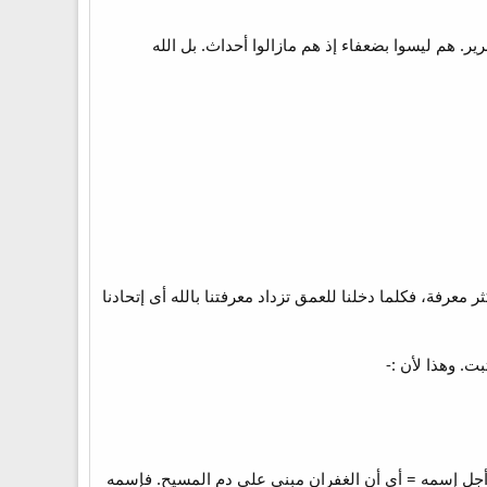
رير. هم ليسوا بضعفاء إذ هم مازالوا أحداث. بل الله
ر معرفة، فكلما دخلنا للعمق تزداد معرفتنا بالله أى إتحادنا
. وهذا لأن :-
 من أجل إسمه = أى أن الغفران مبنى على دم المسيح. فإسمه