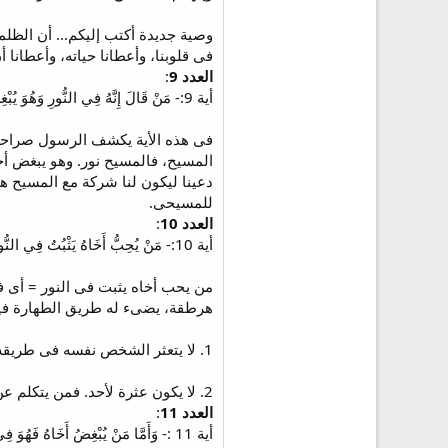
وصية جديدة أكتب إليكم... أن الظل
فى قلوبنا، وأعطانا حياته، وأعطانا أن نكون خليقة جديدة (2كو17:5)، ونكون نوراً للعالم وأن يت
العدد 9
:
أية 9:- مَنْ قَالَ إِنَّهُ فِي النُّورِ وَهُوَ يُبْغِضُ أَخَاهُ، فَهُوَ إِلَى الآنَ فِي الظُّلْمَةِ.
فى هذه الأية يكشف الرسول صراحة ع
المسيح، فالمسيح نور. وهو يبغض أخا
للمسيحى.
العدد 10
:
أية 10:- مَنْ يُحِبُّ أَخَاهُ يَثْبُتُ فِي النُّورِ وَلَيْسَ فِيهِ عَثْرَةٌ.
من يحب أخاه يثبت فى النور = أى فى
هرطقة، يضىء له طريق الطهارة فيك
1. لا يتعثر الشخص نفسه فى طريقه، وتكون أحكامه صحيحة، وينمو روحياً.
2. لا يكون عثرة لأحد. فمن يتكلم عن المحبة ولا يحياها يعثر الناس. وهذا ما سبق الرسول وقاله فى(1 :5، 6). وما أضافه هنا هو أن المحبة هى شرط أن نثبت فى النور.
العدد 11
:
أية 11 :- وَأَمَّا مَنْ يُبْغِضُ أَخَاهُ فَهُوَ فِي الظُّلْمَةِ، وَفِي الظُّلْمَةِ يَسْلُكُ، وَلاَ يَعْلَمُ أَيْنَ يَمْضِي، لأَنَّ الظُّلْمَةَ أَعْمَتْ عَيْنَيْهِ.