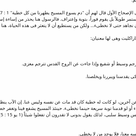
أ
يستمر طويلاً بل يقوم فوراً، بتوبة وإعتراف. فالرسول هنا يحذر من إساءة
نجاهد حتى لا نخطىء... ولكن من يستطيع أن لا يتعثر فى هذه الحياة، هنا ي
اراكليت وهى لها معنيان:
 يقدسنا ويبررنا ويخلصنا.
 عن آخرين، لو كانت له خطية كان قد مات عن نفسه وليس عنا. إن الآب ينظر ل
ىء أو لو قدمنا توبة سريعة حينما نخطىء. حينئذ المسيح يشفع فينا وتغفر خ
ال
ه معنا، فلا يوجد من لا يخطى.