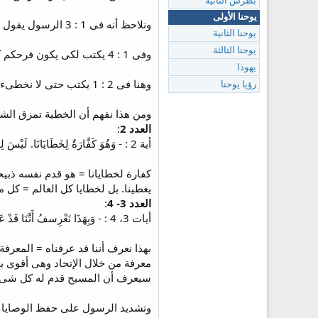
بطرس الثانية
يوحنا الأولى
ونلاحظ أنه فى 1 : 3 الرسول يقول نخبركم به لكى يكون لكم شركة معنا
يوحنا الثانية
يوحنا الثالثة
وفى 1 : 4 يكتب لكى يكون فرحكم كاملاً.
يهوذا
وهنا فى 2 : 1 يكتب حتى لا نخطىء.
رؤيا يوحنا
ومن هذا نفهم أن الخطية تمزق الش
العدد 2
:
أية 2 : - وَهُوَ كَفَّارَةٌ لِخَطَايَانَا. لَيْسَ لِخَطَايَانَا فَقَطْ، بَلْ لِخَطَايَا كُلِّ الْعَالَمِ أَيْضاً.
كفارة لخطايانا = هو قدم نفسه ذبيحة
يغطينا. بل لخطايا كل العالم = كل من ي
العدد 3- 4
:
أيات 3، 4 : - وَبِهَذَا نَعْرِسفُ أَنَّنَا قَدْ عَرَفْنَاهُ: إِنْ حَفِظْنَا وَصَايَاهُ. مَنْ قَالَ قَدْ عَرَفْتُهُ وَهُوَ لاَ يَحْفَظُ وَصَايَاهُ، فَهُوَ كَاذِبٌ وَلَيْسَ الْحَقُّ فِيهِ.
بهذا نعرف أننا قد عرفناه = المعرفة
معرفة من خلال الإتحاد وهى أقوى بم
سيعرف أن المسيح قدم له كل شىء وهنا س
وتشديد الرسول على حفظ الوصايا ف