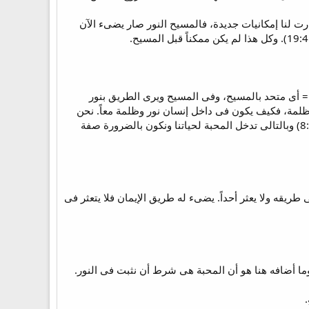
ت لنا إمكانيات جديدة، فالمسيح النور صار يضىء الآن
 = أى متحد بالمسيح، وفى المسيح ويرى الطريق بنور
ة ظلمة، فكيف يكون فى داخل إنسان نور وظلمة معاً. نحن
دعينا ليكون لنا شركة مع المسيح هى شركة فى طبيعته الإلهية، وطبيعته الإلهية هى المحبة، فالله محبة (1يو8:4) وبالتالى تدخل المحبة لحياتنا ونكون بالضرورة صفة
ريقه ولا يعثر أحداً. يضىء له طريق الإيمان فلا يتعثر فى