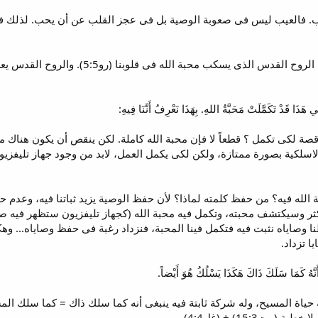
. فالعيب ليس فى صعوبة الوصية بل فى عجز القلب عن أن يحب. لذلك في
قصة لكى تكمل ؟ قطعاً لا فإن محبة الله كاملة. لكن ينقص أن يكون هناك م
لكية بصورة ممتازة، ولكن لكى يكمل العمل، لابد من وجود جهاز تليفزيون
الله فيه؟ من حفظ كلمته لماذا؟ لأن حفظ الوصية يزيد ثباتنا فيه، وعدم ح
كثر وسيكتشف محبته، وتكمل فيه محبة الله (كجهاز تليفزيون ستظهر فيه صورة 
وصاياه نثبت فيه فتكمل فينا المحبة، فنزداد رغبة فى حفظ وصاياه... وهكذا 
 تزداد.
 حياة المسيح، وله شركة ثابتة فيه ينبغى أنه كما سلك ذاك = كما سلك ا
ت15:3) + (غل4:4).