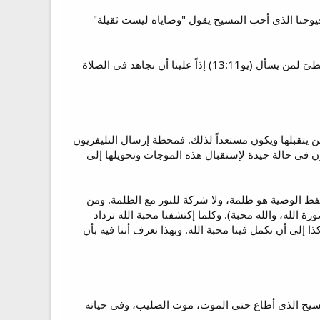
وحنا الذى أحب المسيح يقول "وصاياه ليست ثقيلة"
ولكى نحب الله علينا أن نمتلىء من الروح القدس الذى يسكب محبة الله فى قلوبنا (رو5:5). والروح القدس يعطىَ لمن يسأل (يو13:11) إذاً علينا أن نجاهد فى الصلاة
ن يتقبلها ويكون مستعداً لذلك. فمحطة إرسال التليفزيون
 فى حالة جيدة لإستقبال هذه الموجات وتحويلها إلى
فظ الوصية هو ظلمة، ولا شركة للنور مع الظلمة. ومن
الله، والله محبة). وكلما إكتشفنا محبة الله تزداد
إلى أن تكمل فينا محبة الله. وبهذا نعرف أننا فيه بأن
لمسيح الذى أطاع حتى الموت، موت الصليب، وفى حياته