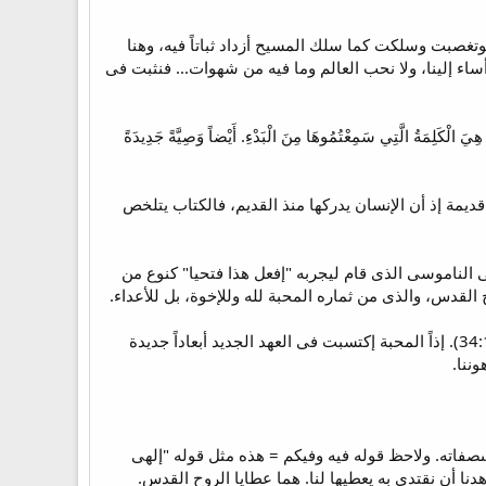
لوتغصبت وسلكت كما سلك المسيح أزداد ثباتاً فيه، وهنا
الآخرين ونغفر لمن أساء إلينا، ولا نحب العالم وما فيه من شهوات... فنثبت فى
يمَةُ هِيَ الْكَلِمَةُ الَّتِي سَمِعْتُمُوهَا مِنَ الْبَدْءِ. أَيْضاً وَصِيَّةً جَدِيدَةً
عن الوصية القديمة والجديدة فى وقت واحد ولكننا نفهم أنها وصية المحبة (1يو21:4). فهى قديمة إذ أن الإنسان يدركها منذ القديم، فالكتاب يتلخص
 الذى يسكب محبة الله فى قلوبنا (رو5:5). وكان رد المسيح على الناموسى الذى قام ليجربه "إفعل هذا فتحيا" كنوع من
القدس، والذى من ثماره المحبة لله وللإخوة، بل للأعداء.
2. هى محبة باذلة على شكل محبة المسيح "وصية جديدة أنا أعطيكم أن تحبوا بعضكم بعضاً كما أحببتكم" (يو34:13). إذاً المحبة إكتسبت فى العهد الجديد أبعاداً جديدة
ننا.
صفاته. ولاحظ قوله فيه وفيكم = هذه مثل قوله "إلهى
نا أن نقتدى به يعطيها لنا. هما عطايا الروح القدس.