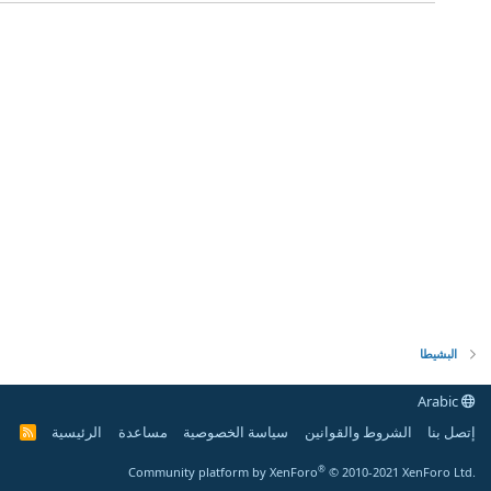
البشيطا
Arabic
إتصل بنا
الشروط والقوانين
سياسة الخصوصية
مساعدة
الرئيسية
R
S
S
®
Community platform by XenForo
© 2010-2021 XenForo Ltd.