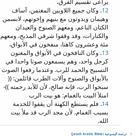
يراعى تقسيم الفرق،
12
. وكان جميع اللاويين المغنمن، آساف
وهيمان ويدوتون مع بنيهم وإخوتهم، لابسمن
الكتان الناعم، ومعهم الصنوج والعيدان
والكنارات، وقد وقفوا شرقي المذبح، ومعهم
مئة وعشرون كاهنا، منفخون في الأبواق،
13
. وكان النافخون في الأبواق والمغنون
كرجل واحد، وهم يسمعون صوتا واحدا في
التسبيح والحمد للرب. وعندما رفعوا الصوت
بالأبواق والصنوج وآلات الطرب قائلمن: ((
سبحوا الرب، فإنه صالح، لأن للأبد رحمته ))-
امتلأ البيت بالغمام: هو بيت الرب
14
. فلم يستطع الكهنة أن يقفوا للخدمة
بسبب الغمام، لأن مجد الرب قد ملأ بيت
الله.
ترجمة اليسوعية (Jesuit Arabic Bible)