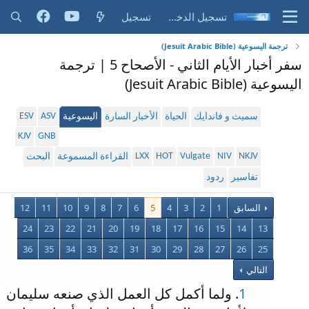
تسجيل الدخول
تسجيل
ترجمة اليسوعية (Jesuit Arabic Bible)
سفر أخبار الأيام الثاني - الأصحاح 5 | ترجمة
اليسوعية (Jesuit Arabic Bible)
ESV
ASV
سميث و فاندايك
الحياة
الأخبار السارة
اليسوعية
KJV
GNB
LXX
HOT
Vulgate
NIV
NKJV
القراءة المسموعة
البحث
تفاسير
ردود
السابق
1
2
3
4
5
6
7
8
9
10
11
12
24
23
22
21
20
19
18
17
16
15
14
13
36
35
34
33
32
31
30
29
28
27
26
25
التالي
1
. ولما أكمل كل العمل الذي صنعه سليمان