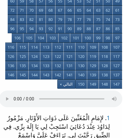
60
59
58
57
56
55
54
53
52
51
50
49
72
71
70
69
68
67
66
65
64
63
62
61
84
83
82
81
80
79
78
77
76
75
74
73
96
95
94
93
92
91
90
89
88
87
86
85
106
105
104
103
102
101
100
99
98
97
116
115
114
113
112
111
110
109
108
107
126
125
124
123
122
121
120
119
118
117
136
135
134
133
132
131
130
129
128
127
146
145
144
143
142
141
140
139
138
137
147
148
149
150
التالي
1
. لإِمَامِ الْمُغَنِّينَ عَلَى ذَوَاتِ الأَوْتَارِ. مَزْمُورٌ
لِدَاوُدَ عِنْدَ دُعَائِيَ اسْتَجِبْ لِي يَا إِلَهَ بِرِّي. فِي
الضِّيقِ رَحَّبْتَ لِي. تَرَاءَفْ عَلَيَّ وَاسْمَعْ