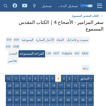
تسجيل الدخول
تسجيل
الكتاب المقدس المسموع
سفر المزامير - الأصحاح 4 | الكتاب المقدس
المسموع
ESV
ASV
سميث و فاندايك
الحياة
الأخبار السارة
اليسوعية
KJV
GNB
LXX
HOT
Vulgate
NIV
NKJV
القراءة المسموعة
البحث
تفاسير
ردود
السابق
1
2
3
4
5
6
7
8
9
10
11
12
24
23
22
21
20
19
18
17
16
15
14
13
36
35
34
33
32
31
30
29
28
27
26
25
48
47
46
45
44
43
42
41
40
39
38
37