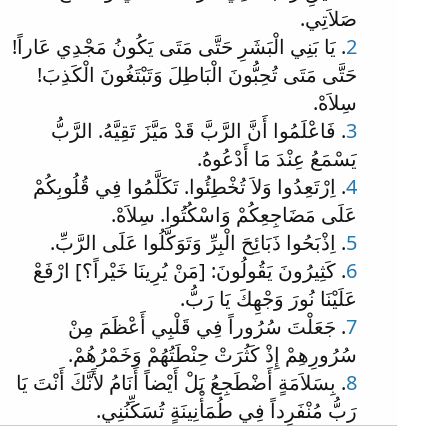
صَلاَتِي.
2
. يَا بَنِي الْبَشَرِ حَتَّى مَتَى يَكُونُ مَجْدِي عَاراً!
حَتَّى مَتَى تُحِبُّونَ الْبَاطِلَ وَتَبْتَغُونَ الْكَذِبَ!
سِلاَهْ.
3
. فَاعْلَمُوا أَنَّ الرَّبَّ قَدْ مَيَّزَ تَقِيَّهُ. الرَّبُّ
يَسْمَعُ عِنْدَ مَا أَدْعُوهُ.
4
. اِرْتَعِدُوا وَلاَ تُخْطِئُوا. تَكَلَّمُوا فِي قُلُوبِكُمْ
عَلَى مَضَاجِعِكُمْ وَاسْكُتُوا. سِلاَهْ.
5
. اِذْبَحُوا ذَبَائِحَ الْبِرِّ وَتَوَكَّلُوا عَلَى الرَّبِّ.
6
. كَثِيرُونَ يَقُولُونَ: [مَنْ يُرِينَا خَيْراً؟] ارْفَعْ
عَلَيْنَا نُورَ وَجْهِكَ يَا رَبُّ.
7
. جَعَلْتَ سُرُوراً فِي قَلْبِي أَعْظَمَ مِنْ
سُرُورِهِمْ إِذْ كَثُرَتْ حِنْطَتُهُمْ وَخَمْرُهُمْ.
8
. بِسَلاَمَةٍ أَضْطَجِعُ بَلْ أَيْضاً أَنَامُ لأَنَّكَ أَنْتَ يَا
رَبُّ مُنْفَرِداً فِي طُمَأْنِينَةٍ تُسَكِّنُنِي.