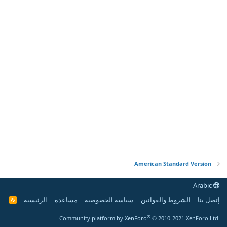
American Standard Version
Arabic
إتصل بنا
الشروط والقوانين
سياسة الخصوصية
مساعدة
الرئيسية
R
S
S
®
Community platform by XenForo
© 2010-2021 XenForo Ltd.