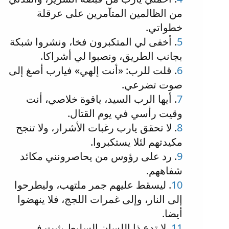
من الظالمين المتآمرين على عرقلة
خطواتي.
5
. أخفى لي المتكبرون فخا، ونشروا شبكة
بجانب الطريق، ونصبوا لي أشراكا.
6
. قلت للرب: «أنت إلهي» فيارب أصغ إلى
صوت تضرعي.
7
. أيها الرب السيد، ياقوة خلاصي، أنت
وقيت رأسي في يوم القتال.
8
. لا تحقق يارب رغبات الأشرار، ولا تنجح
مكيدتهم لئلا يستكبروا.
9
. رد على رؤوس من يحاصرونني مكائد
شفاههم.
10
. ليسقط عليهم جمر ملتهب، وليطرحوا
إلى النار، وإلى غمرات اللجج، فلا ينهضوا
أيضا.
11
. لا تدع ذا اللسان السليط يثبت في