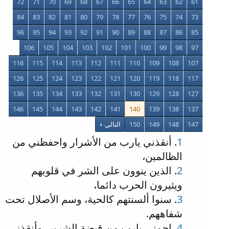
72
71
70
69
68
67
66
65
64
63
62
61
84
83
82
81
80
79
78
77
76
75
74
73
96
95
94
93
92
91
90
89
88
87
86
85
106
105
104
103
102
101
100
99
98
97
116
115
114
113
112
111
110
109
108
107
126
125
124
123
122
121
120
119
118
117
136
135
134
133
132
131
130
129
128
127
146
145
144
143
142
141
140
139
138
137
147
148
149
150
التالي
1
. أنقذني يارب من الأشرار واحفظني من
الظالمين،
2
. الذين ينوون على الشر في قلوبهم
ويثيرون الحرب دائما،
3
. سنوا ألسنتهم كالحية، وسم الأصلال تحت
شفاههم.
4
. احمني يارب من قبضة الشرير، وأنقذني