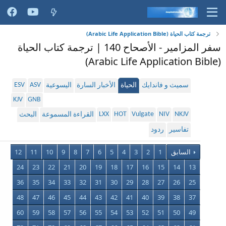
ترجمة كتاب الحياة (Arabic Life Application Bible)
سفر المزامير - الأصحاح 140 | ترجمة كتاب الحياة
(Arabic Life Application Bible)
ESV
ASV
سميث و فاندايك
الحياة
الأخبار السارة
اليسوعية
KJV
GNB
LXX
HOT
Vulgate
NIV
NKJV
القراءة المسموعة
البحث
تفاسير
ردود
السابق
1
2
3
4
5
6
7
8
9
10
11
12
24
23
22
21
20
19
18
17
16
15
14
13
36
35
34
33
32
31
30
29
28
27
26
25
48
47
46
45
44
43
42
41
40
39
38
37
60
59
58
57
56
55
54
53
52
51
50
49