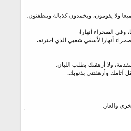
ا ولا يقومون، ويخمدون كذبالة وينطفئون.
ا، وفي الصحراء أنهارا،
حراء أنهارا لأسقي شعبي الذي اخترته،
تقدمة، ولا أرهقتك بطلب اللبان.
قل آثامك وأرهقتني بذنوبك.
زي والعار.