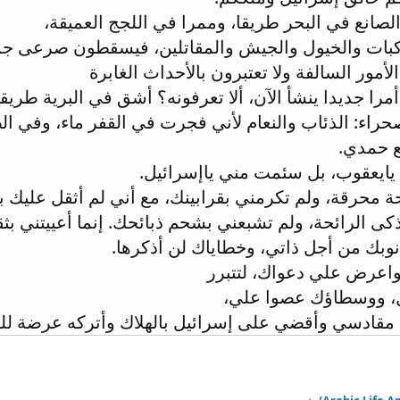
الصانع في البحر طريقا، وممرا في اللجج العميقة،
كبات والخيول والجيش والمقاتلين، فيسقطون صرعى جميع
الأمور السالفة ولا تعتبرون بالأحداث الغابرة
ز أمرا جديدا ينشأ الآن، ألا تعرفونه؟ أشق في البرية طريق
اء: الذئاب والنعام لأني فجرت في القفر ماء، وفي الص
ع حمدي.
 يايعقوب، بل سئمت مني ياإسرائيل.
حة محرقة، ولم تكرمني بقرابينك، مع أني لم أثقل عليك ب
ذكى الرائحة، ولم تشبعني بشحم ذبائحك. إنما أعييتني بث
 ذنوبك من أجل ذاتي، وخطاياك لن أذكرها.
 واعرض علي دعواك، لتتبرر
ول، ووسطاؤك عصوا علي،
مقادسي وأقضي على إسرائيل بالهلاك وأتركه عرضة للخ