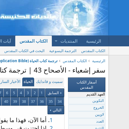
الرئيسية
المنتديات
الكتاب المقدس
آيات ا
الكتاب المقدس
الترجمة اليسوعية
البحث في الكتاب المقدس
الرئيسية
الكتاب المقدس
ترجمة كتاب الحياة (Arabic Life Application Bible)
سفر إشعياء - الأصحاح 43 | ترجمة كتاب الحياة (Arabic Life Application Bible)
أسفار الكتاب
سميث و فاندايك
الحياة
الأخبار السار
المقدس
السابق
1
2
3
4
5
6
7
العهد القديم
40
39
38
37
36
35
34
التكوين
الخروج
التالي
لاويين
1
. أما الآن، فهذا ما ي
العدد
2
. إذا اجتزت في وسط ا
التثنية