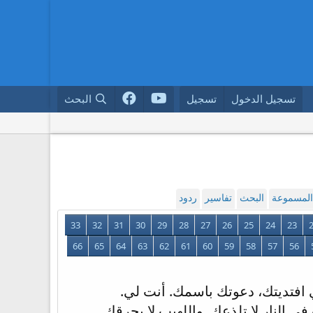
تسجيل الدخول
تسجيل
البحث
 المسموعة
البحث
تفاسير
ردود
33
32
31
30
29
28
27
26
25
24
23
66
65
64
63
62
61
60
59
58
57
56
ني افتديتك، دعوتك باسمك. أنت لي.
 النار لا تلذعك. واللهيب لا يحرقك.