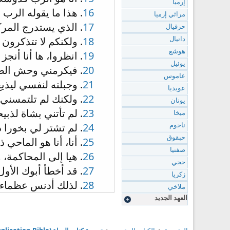
إرميا
16
. هذا ما يقوله الرب 
مراثي إرميا
17
. الذي يستدرج المر
حزقيال
18
. ولكنكم لا تتذكرون 
دانيال
هوشع
19
. انظروا، ها أنا أنج
يوئيل
20
. فيكرمني وحش الصحر
عاموس
21
. وجبلته لنفسي ليذي
عوبديا
22
. ولكنك لم تلتمسني
يونان
23
. لم تأتني بشاة لذبي
ميخا
24
. لم تشتر لي بخورا 
ناحوم
حبقوق
25
. أنا، أنا هو الماحي
صفنيا
26
. هيا إلى المحاكمة،
حجي
27
. قد أخطأ أبوك الأ
زكريا
28
. لذلك أدنس عظماء 
ملاخي
العهد الجديد