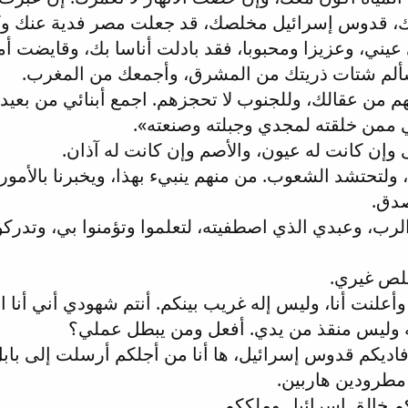
إلهك، قدوس إسرائيل مخلصك، قد جعلت مصر فدية عنك 
عيني، وعزيزا ومحبوبا، فقد بادلت أناسا بك، وقايضت أ
 سألم شتات ذريتك من المشرق، وأجمعك من المغرب.
م من عقالك، وللجنوب لا تحجزهم. اجمع أبنائي من بعيد
ممن خلقته لمجدي وجبلته وصنعته».
وإن كانت له عيون، والأصم وإن كانت له آذان.
، ولتحتشد الشعوب. من منهم ينبيء بهذا، ويخبرنا بالأمور
صدق.
رب، وعبدي الذي اصطفيته، لتعلموا وتؤمنوا بي، وتدركوا أن
مخلص غيري.
أعلنت أنا، وليس إله غريب بينكم. أنتم شهودي أني أنا ال
الله وليس منقذ من يدي. أفعل ومن يبطل عملي؟
 فاديكم قدوس إسرائيل، ها أنا من أجلكم أرسلت إلى بابل
 مطرودين هاربين.
كم خالق إسرائيل وملككم.