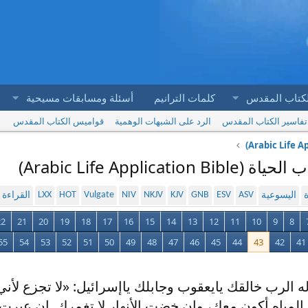
لكتاب المقدس
كلمات الترانيم
أسئلة ومسابقات مسيحية
تفاسير الكتاب المقدس
الرد على الشبهات الوهمية
قواميس الكتاب المقدس
LXX
HOT
Vulgate
NIV
NKJV
KJV
GNB
ESV
ASV
ة
اليسوعية
القراءة
22
21
20
19
18
17
16
15
14
13
12
11
10
9
8
55
54
53
52
51
50
49
48
47
46
45
44
43
42
41
قوله الرب خالقك يايعقوب وجابلك ياإسرائيل: «لا تجزع لأ
لمياه أكون معك، وإن خضت الأنهار لا تغمرك. إن عبرت في