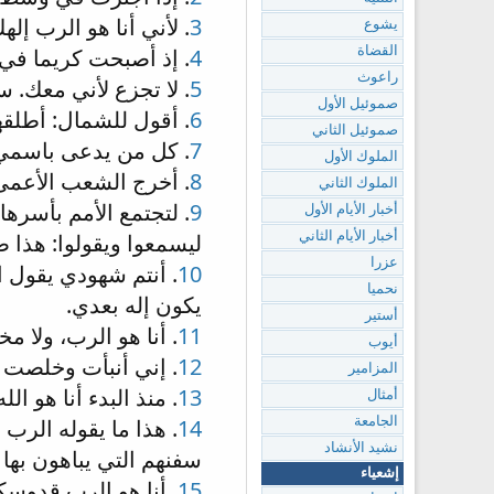
3
. لأني أنا هو الرب 
يشوع
4
. إذ أصبحت كريما في 
القضاة
راعوث
5
. لا تجزع لأني معك.
صموئيل الأول
6
. أقول للشمال: أطلقه
صموئيل الثاني
7
. كل من يدعى باسمي 
الملوك الأول
8
. أخرج الشعب الأعمى 
الملوك الثاني
9
. لتجتمع الأمم بأسرها
أخبار الأيام الأول
ليسمعوا ويقولوا: هذا 
أخبار الأيام الثاني
عزرا
10
. أنتم شهودي يقول ال
نحميا
يكون إله بعدي.
أستير
11
. أنا هو الرب، ولا 
أيوب
12
. إني أنبأت وخلصت و
المزامير
13
. منذ البدء أنا هو 
أمثال
14
. هذا ما يقوله الرب
الجامعة
نشيد الأنشاد
سفنهم التي يباهون بها
إشعياء
15
. أنا هو الرب قدوس