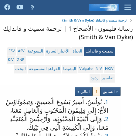
ترجمة سميث و فاندايك (Smith & Van Dyke)
رسالة فليمون - الأصحاح 1 | ترجمة سميث و فاندايك
(Smith & Van Dyke)
ESV
ASV
سميث و فاندايك
الحياة
الأخبار السارة
اليسوعية
KJV
GNB
Vulgate
NIV
NKJV
البشيطا
القراءة المسموعة
البحث
تفاسير
ردود
السابق
1
التالي
1
. بُولُسُ، أَسِيرُ يَسُوعَ الْمَسِيحِ، وَتِيمُوثَاوُسُ
الأَخُ: إِلَى فِلِيمُونَ الْمَحْبُوبِ وَالْعَامِلِ مَعَنَا،
2
. وَإِلَى أَبْفِيَّةَ الْمَحْبُوبَةِ، وَأَرْخِبُّسَ الْمُتَجَنِّدِ
مَعَنَا، وَإِلَى الْكَنِيسَةِ الَّتِي فِي بَيْتِكَ.
3
. نِعْمَةٌ لَكُمْ وَسَلاَمٌ مِنَ اللهِ أَبِينَا وَالرَّبِّ