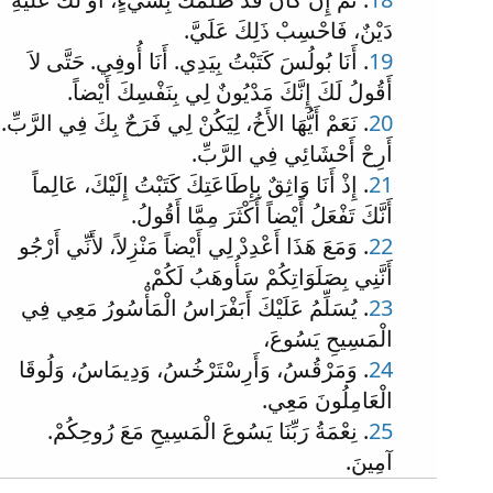
دَيْنٌ، فَاحْسِبْ ذَلِكَ عَلَيَّ.
19
. أَنَا بُولُسَ كَتَبْتُ بِيَدِي. أَنَا أُوفِي. حَتَّى لاَ
أَقُولُ لَكَ إِنَّكَ مَدْيُونٌ لِي بِنَفْسِكَ أَيْضاً.
20
. نَعَمْ أَيُّهَا الأَخُ، لِيَكُنْ لِي فَرَحٌ بِكَ فِي الرَّبِّ.
أَرِحْ أَحْشَائِي فِي الرَّبِّ.
21
. إِذْ أَنَا وَاثِقٌ بِإِطَاعَتِكَ كَتَبْتُ إِلَيْكَ، عَالِماً
أَنَّكَ تَفْعَلُ أَيْضاً أَكْثَرَ مِمَّا أَقُولُ.
22
. وَمَعَ هَذَا أَعْدِدْ لِي أَيْضاً مَنْزِلاً، لأَنِّي أَرْجُو
أَنَّنِي بِصَلَوَاتِكُمْ سَأُوهَبُ لَكُمْ.
23
. يُسَلِّمُ عَلَيْكَ أَبَفْرَاسُ الْمَأْسُورُ مَعِي فِي
الْمَسِيحِ يَسُوعَ،
24
. وَمَرْقُسُ، وَأَرِسْتَرْخُسُ، وَدِيمَاسُ، وَلُوقَا
الْعَامِلُونَ مَعِي.
25
. نِعْمَةُ رَبِّنَا يَسُوعَ الْمَسِيحِ مَعَ رُوحِكُمْ.
آمِينَ.