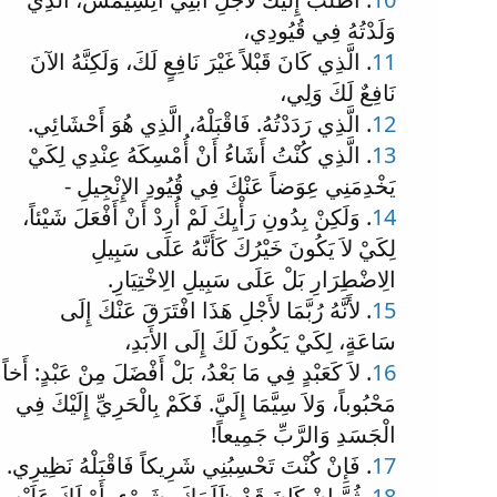
وَلَدْتُهُ فِي قُيُودِي،
11
. الَّذِي كَانَ قَبْلاً غَيْرَ نَافِعٍ لَكَ، وَلَكِنَّهُ الآنَ
نَافِعٌ لَكَ وَلِي،
12
. الَّذِي رَدَدْتُهُ. فَاقْبَلْهُ، الَّذِي هُوَ أَحْشَائِي.
13
. الَّذِي كُنْتُ أَشَاءُ أَنْ أُمْسِكَهُ عِنْدِي لِكَيْ
يَخْدِمَنِي عِوَضاً عَنْكَ فِي قُيُودِ الإِنْجِيلِ -
14
. وَلَكِنْ بِدُونِ رَأْيِكَ لَمْ أُرِدْ أَنْ أَفْعَلَ شَيْئاً،
لِكَيْ لاَ يَكُونَ خَيْرُكَ كَأَنَّهُ عَلَى سَبِيلِ
الِاضْطِرَارِ بَلْ عَلَى سَبِيلِ الِاخْتِيَارِ.
15
. لأَنَّهُ رُبَّمَا لأَجْلِ هَذَا افْتَرَقَ عَنْكَ إِلَى
سَاعَةٍ، لِكَيْ يَكُونَ لَكَ إِلَى الأَبَدِ،
16
. لاَ كَعَبْدٍ فِي مَا بَعْدُ، بَلْ أَفْضَلَ مِنْ عَبْدٍ: أَخاً
مَحْبُوباً، وَلاَ سِيَّمَا إِلَيَّ. فَكَمْ بِالْحَرِيِّ إِلَيْكَ فِي
الْجَسَدِ وَالرَّبِّ جَمِيعاً!
17
. فَإِنْ كُنْتَ تَحْسِبُنِي شَرِيكاً فَاقْبَلْهُ نَظِيرِي.
18
. ثُمَّ إِنْ كَانَ قَدْ ظَلَمَكَ بِشَيْءٍ، أَوْ لَكَ عَلَيْهِ