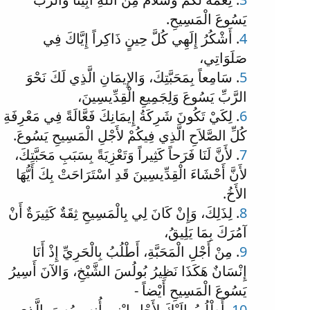
يَسُوعَ الْمَسِيحِ.
4
. أَشْكُرُ إِلَهِي كُلَّ حِينٍ ذَاكِراً إِيَّاكَ فِي
صَلَوَاتِي،
5
. سَامِعاً بِمَحَبَّتِكَ، وَالإِيمَانِ الَّذِي لَكَ نَحْوَ
الرَّبِّ يَسُوعَ وَلِجَمِيعِ الْقِدِّيسِينَ،
6
. لِكَيْ تَكُونَ شَرِكَةُ إِيمَانِكَ فَعَّالَةً فِي مَعْرِفَةِ
كُلِّ الصَّلاَحِ الَّذِي فِيكُمْ لأَجْلِ الْمَسِيحِ يَسُوعَ.
7
. لأَنَّ لَنَا فَرَحاً كَثِيراً وَتَعْزِيَةً بِسَبَبِ مَحَبَّتِكَ،
لأَنَّ أَحْشَاءَ الْقِدِّيسِينَ قَدِ اسْتَرَاحَتْ بِكَ أَيُّهَا
الأَخُ.
8
. لِذَلِكَ، وَإِنْ كَانَ لِي بِالْمَسِيحِ ثِقَةٌ كَثِيرَةٌ أَنْ
آمُرَكَ بِمَا يَلِيقُ،
9
. مِنْ أَجْلِ الْمَحَبَّةِ، أَطْلُبُ بِالْحَرِيِّ إِذْ أَنَا
إِنْسَانٌ هَكَذَا نَظِيرُ بُولُسَ الشَّيْخِ، وَالآنَ أَسِيرُ
يَسُوعَ الْمَسِيحِ أَيْضاً -
10
. أَطْلُبُ إِلَيْكَ لأَجْلِ ابْنِي أُنِسِيمُسَ، الَّذِي