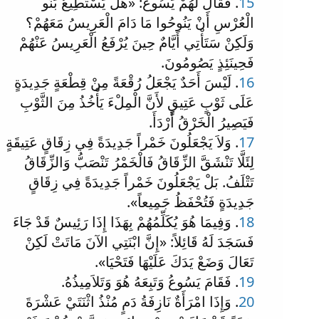
15
. فَقَالَ لَهُمْ يَسُوعُ: «هَلْ يَسْتَطِيعُ بَنُو
الْعُرْسِ أَنْ يَنُوحُوا مَا دَامَ الْعَرِيسُ مَعَهُمْ؟
وَلَكِنْ سَتَأْتِي أَيَّامٌ حِينَ يُرْفَعُ الْعَرِيسُ عَنْهُمْ
فَحِينَئِذٍ يَصُومُونَ.
16
. لَيْسَ أَحَدٌ يَجْعَلُ رُقْعَةً مِنْ قِطْعَةٍ جَدِيدَةٍ
عَلَى ثَوْبٍ عَتِيقٍ لأَنَّ الْمِلْءَ يَأْخُذُ مِنَ الثَّوْبِ
فَيَصِيرُ الْخَرْقُ أَرْدَأَ.
17
. وَلاَ يَجْعَلُونَ خَمْراً جَدِيدَةً فِي زِقَاقٍ عَتِيقَةٍ
لِئَلَّا تَنْشَقَّ الزِّقَاقُ فَالْخَمْرُ تَنْصَبُّ وَالزِّقَاقُ
تَتْلَفُ. بَلْ يَجْعَلُونَ خَمْراً جَدِيدَةً فِي زِقَاقٍ
جَدِيدَةٍ فَتُحْفَظُ جَمِيعاً».
18
. وَفِيمَا هُوَ يُكَلِّمُهُمْ بِهَذَا إِذَا رَئِيسٌ قَدْ جَاءَ
فَسَجَدَ لَهُ قَائِلاً: «إِنَّ ابْنَتِي الآنَ مَاتَتْ لَكِنْ
تَعَالَ وَضَعْ يَدَكَ عَلَيْهَا فَتَحْيَا».
19
. فَقَامَ يَسُوعُ وَتَبِعَهُ هُوَ وَتَلاَمِيذُهُ.
20
. وَإِذَا امْرَأَةٌ نَازِفَةُ دَمٍ مُنْذُ اثْنَتَيْ عَشْرَةَ