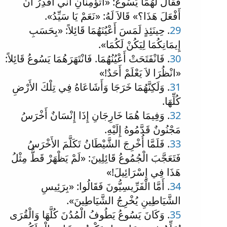
فَقَالَ لَهُمَا يَسُوعُ: «أَتُؤْمِنَانِ أَنِّي أَقْدِرُ أَنْ
أَفْعَلَ هَذَا؟» قَالاَ لَهُ: «نَعَمْ يَا سَيِّدُ».
29
. حِينَئِذٍ لَمَسَ أَعْيُنَهُمَا قَائِلاً: «بِحَسَبِ
إِيمَانِكُمَا لِيَكُنْ لَكُمَا».
30
. فَانْفَتَحَتْ أَعْيُنُهُمَا. فَانْتَهَرَهُمَا يَسُوعُ قَائِلاً:
«انْظُرَا لاَ يَعْلَمْ أَحَدٌ!»
31
. وَلَكِنَّهُمَا خَرَجَا وَأَشَاعَاهُ فِي تِلْكَ الأَرْضِ
كُلِّهَا.
32
. وَفِيمَا هُمَا خَارِجَانِ إِذَا إِنْسَانٌ أَخْرَسُ
مَجْنُونٌ قَدَّمُوهُ إِلَيْهِ.
33
. فَلَمَّا أُخْرِجَ الشَّيْطَانُ تَكَلَّمَ الأَخْرَسُ
فَتَعَجَّبَ الْجُمُوعُ قَائِلِينَ: «لَمْ يَظْهَرْ قَطُّ مِثْلُ
هَذَا فِي إِسْرَائِيلَ!»
34
. أَمَّا الْفَرِّيسِيُّونَ فَقَالُوا: «بِرَئِيسِ
الشَّيَاطِينِ يُخْرِجُ الشَّيَاطِينَ».
35
. وَكَانَ يَسُوعُ يَطُوفُ الْمُدُنَ كُلَّهَا وَالْقُرَى