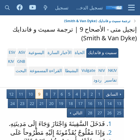
تسجيل الدخول
تسجيل
ترجمة سميث و فاندايك (Smith & Van Dyke)
إنجيل متى - الأصحاح 9 | ترجمة سميث و فاندايك
(Smith & Van Dyke)
ESV
ASV
سميث و فاندايك
الحياة
الأخبار السارة
اليسوعية
KJV
GNB
Vulgate
NIV
NKJV
البشيطا
القراءة المسموعة
البحث
تفاسير
ردود
السابق
1
2
3
4
5
6
7
8
9
10
11
12
24
23
22
21
20
19
18
17
16
15
14
13
25
26
27
28
التالي
1
. فَدَخَلَ السَّفِينَةَ وَاجْتَازَ وَجَاءَ إِلَى مَدِينَتِهِ.
2
. وَإِذَا مَفْلُوجٌ يُقَدِّمُونَهُ إِلَيْهِ مَطْرُوحاً عَلَى