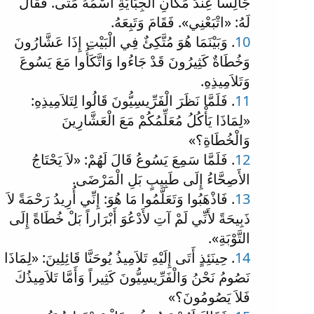
جَالِساً عِنْدَ مَكَانِ الْجِبَايَةِ اسْمُهُ مَتَّى. فَقَالَ
لَهُ: «اتْبَعْنِي». فَقَامَ وَتَبِعَهُ.
10
. وَبَيْنَمَا هُوَ مُتَّكِئٌ فِي الْبَيْتِ إِذَا عَشَّارُونَ
وَخُطَاةٌ كَثِيرُونَ قَدْ جَاءُوا وَاتَّكَأُوا مَعَ يَسُوعَ
وَتَلاَمِيذِهِ.
11
. فَلَمَّا نَظَرَ الْفَرِّيسِيُّونَ قَالُوا لِتَلاَمِيذِهِ:
«لِمَاذَا يَأْكُلُ مُعَلِّمُكُمْ مَعَ الْعَشَّارِينَ
وَالْخُطَاةِ؟»
12
. فَلَمَّا سَمِعَ يَسُوعُ قَالَ لَهُمْ: «لاَ يَحْتَاجُ
الأَصِحَّاءُ إِلَى طَبِيبٍ بَلِ الْمَرْضَى.
13
. فَاذْهَبُوا وَتَعَلَّمُوا مَا هُوَ: إِنِّي أُرِيدُ رَحْمَةً لاَ
ذَبِيحَةً لأَنِّي لَمْ آتِ لأَدْعُوَ أَبْرَاراً بَلْ خُطَاةً إِلَى
التَّوْبَةِ».
14
. حِينَئِذٍ أَتَى إِلَيْهِ تَلاَمِيذُ يُوحَنَّا قَائِلِينَ: «لِمَاذَا
نَصُومُ نَحْنُ وَالْفَرِّيسِيُّونَ كَثِيراً وَأَمَّا تَلاَمِيذُكَ
فَلاَ يَصُومُونَ؟»