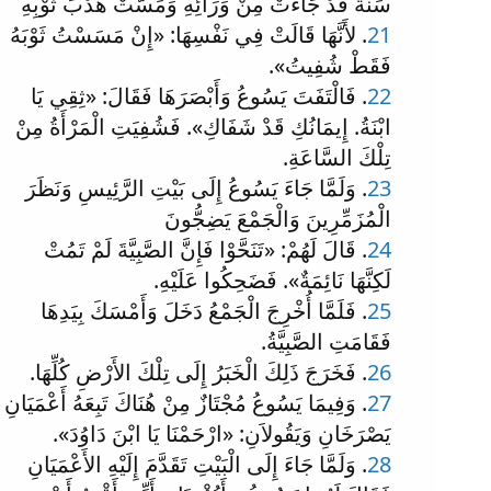
سَنَةً قَدْ جَاءَتْ مِنْ وَرَائِهِ وَمَسَّتْ هُدْبَ ثَوْبِهِ
21
. لأَنَّهَا قَالَتْ فِي نَفْسِهَا: «إِنْ مَسَسْتُ ثَوْبَهُ
فَقَطْ شُفِيتُ».
22
. فَالْتَفَتَ يَسُوعُ وَأَبْصَرَهَا فَقَالَ: «ثِقِي يَا
ابْنَةُ. إِيمَانُكِ قَدْ شَفَاكِ». فَشُفِيَتِ الْمَرْأَةُ مِنْ
تِلْكَ السَّاعَةِ.
23
. وَلَمَّا جَاءَ يَسُوعُ إِلَى بَيْتِ الرَّئِيسِ وَنَظَرَ
الْمُزَمِّرِينَ وَالْجَمْعَ يَضِجُّونَ
24
. قَالَ لَهُمْ: «تَنَحَّوْا فَإِنَّ الصَّبِيَّةَ لَمْ تَمُتْ
لَكِنَّهَا نَائِمَةٌ». فَضَحِكُوا عَلَيْهِ.
25
. فَلَمَّا أُخْرِجَ الْجَمْعُ دَخَلَ وَأَمْسَكَ بِيَدِهَا
فَقَامَتِ الصَّبِيَّةُ.
26
. فَخَرَجَ ذَلِكَ الْخَبَرُ إِلَى تِلْكَ الأَرْضِ كُلِّهَا.
27
. وَفِيمَا يَسُوعُ مُجْتَازٌ مِنْ هُنَاكَ تَبِعَهُ أَعْمَيَانِ
يَصْرَخَانِ وَيَقُولاَنِ: «ارْحَمْنَا يَا ابْنَ دَاوُدَ».
28
. وَلَمَّا جَاءَ إِلَى الْبَيْتِ تَقَدَّمَ إِلَيْهِ الأَعْمَيَانِ