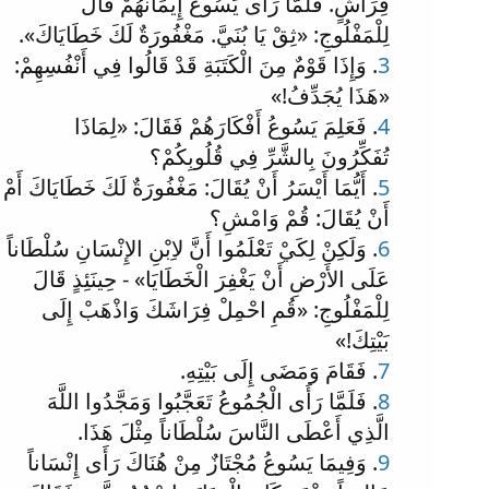
فِرَاشٍ. فَلَمَّا رَأَى يَسُوعُ إِيمَانَهُمْ قَالَ
لِلْمَفْلُوجِ: «ثِقْ يَا بُنَيَّ. مَغْفُورَةٌ لَكَ خَطَايَاكَ».
3
. وَإِذَا قَوْمٌ مِنَ الْكَتَبَةِ قَدْ قَالُوا فِي أَنْفُسِهِمْ:
«هَذَا يُجَدِّفُ!»
4
. فَعَلِمَ يَسُوعُ أَفْكَارَهُمْ فَقَالَ: «لِمَاذَا
تُفَكِّرُونَ بِالشَّرِّ فِي قُلُوبِكُمْ؟
5
. أَيُّمَا أَيْسَرُ أَنْ يُقَالَ: مَغْفُورَةٌ لَكَ خَطَايَاكَ أَمْ
أَنْ يُقَالَ: قُمْ وَامْشِ؟
6
. وَلَكِنْ لِكَيْ تَعْلَمُوا أَنَّ لاِبْنِ الإِنْسَانِ سُلْطَاناً
عَلَى الأَرْضِ أَنْ يَغْفِرَ الْخَطَايَا» - حِينَئِذٍ قَالَ
لِلْمَفْلُوجِ: «قُمِ احْمِلْ فِرَاشَكَ وَاذْهَبْ إِلَى
بَيْتِكَ!»
7
. فَقَامَ وَمَضَى إِلَى بَيْتِهِ.
8
. فَلَمَّا رَأَى الْجُمُوعُ تَعَجَّبُوا وَمَجَّدُوا اللَّهَ
الَّذِي أَعْطَى النَّاسَ سُلْطَاناً مِثْلَ هَذَا.
9
. وَفِيمَا يَسُوعُ مُجْتَازٌ مِنْ هُنَاكَ رَأَى إِنْسَاناً