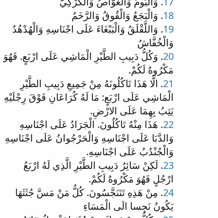
17
. وَالْبُومُ وَالْغَوَّاصُ وَالْكُرْكِيُّ
18
. وَالْبَجَعُ وَالْقُوقُ وَالرَّخَمُ
19
. وَاللَّقْلَقُ وَالْبَبْغَاءَ عَلَى اجْنَاسِهِ وَالْهُدْهُدُ
وَالْخُفَّاشُ
20
. وَكُلُّ دَبِيبِ الطَّيْرِ الْمَاشِي عَلَى ارْبَعٍ. فَهُوَ
مَكْرُوهٌ لَكُمْ.
21
. الَّا هَذَا تَاكُلُونَهُ مِنْ جَمِيعِ دَبِيبِ الطَّيْرِ
الْمَاشِي عَلَى ارْبَعٍ: مَا لَهُ كُرَاعَانِ فَوْقَ رِجْلَيْهِ
يَثِبُ بِهِمَا عَلَى الارْضِ.
22
. هَذَا مِنْهُ تَاكُلُونَ. الْجَرَادُ عَلَى اجْنَاسِهِ
وَالدَّبَا عَلَى اجْنَاسِهِ وَالْحَرْجُوانُ عَلَى اجْنَاسِهِ
وَالْجُنْدُبُ عَلَى اجْنَاسِهِ.
23
. لَكِنْ سَائِرُ دَبِيبِ الطَّيْرِ الَّذِي لَهُ ارْبَعُ
ارْجُلٍ فَهُوَ مَكْرُوهٌ لَكُمْ.
24
. مِنْ هَذِهِ تَتَنَجَّسُونَ. كُلُّ مَنْ مَسَّ جُثَثَهَا
يَكُونُ نَجِسا الَى الْمَسَاءِ