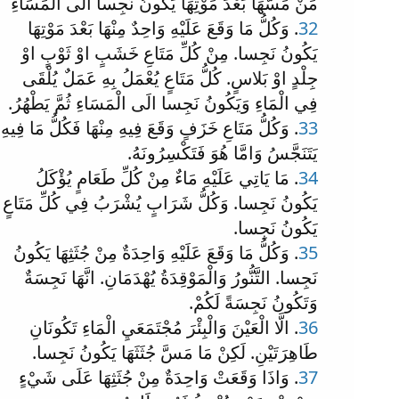
مَنْ مَسَّهَا بَعْدَ مَوْتِهَا يَكُونُ نَجِسا الَى الْمَسَاءِ
32
. وَكُلُّ مَا وَقَعَ عَلَيْهِ وَاحِدٌ مِنْهَا بَعْدَ مَوْتِهَا
يَكُونُ نَجِسا. مِنْ كُلِّ مَتَاعِ خَشَبٍ اوْ ثَوْبٍ اوْ
جِلْدٍ اوْ بَلاسٍ. كُلُّ مَتَاعٍ يُعْمَلُ بِهِ عَمَلٌ يُلْقَى
فِي الْمَاءِ وَيَكُونُ نَجِسا الَى الْمَسَاءِ ثُمَّ يَطْهُرُ.
33
. وَكُلُّ مَتَاعِ خَزَفٍ وَقَعَ فِيهِ مِنْهَا فَكُلُّ مَا فِيهِ
يَتَنَجَّسُ وَامَّا هُوَ فَتَكْسِرُونَهُ.
34
. مَا يَاتِي عَلَيْهِ مَاءٌ مِنْ كُلِّ طَعَامٍ يُؤْكَلُ
يَكُونُ نَجِسا. وَكُلُّ شَرَابٍ يُشْرَبُ فِي كُلِّ مَتَاعٍ
يَكُونُ نَجِسا.
35
. وَكُلُّ مَا وَقَعَ عَلَيْهِ وَاحِدَةٌ مِنْ جُثَثِهَا يَكُونُ
نَجِسا. التَّنُّورُ وَالْمَوْقِدَةُ يُهْدَمَانِ. انَّهَا نَجِسَةٌ
وَتَكُونُ نَجِسَةً لَكُمْ.
36
. الَّا الْعَيْنَ وَالْبِئْرَ مُجْتَمَعَيِ الْمَاءِ تَكُونَانِ
طَاهِرَتَيْنِ. لَكِنْ مَا مَسَّ جُثَثَهَا يَكُونُ نَجِسا.
37
. وَاذَا وَقَعَتْ وَاحِدَةٌ مِنْ جُثَثِهَا عَلَى شَيْءٍ