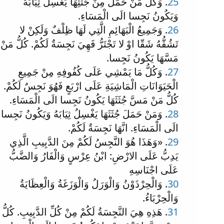
25
. وَكُلُّ مَنْ حَمَلَ مِنْ جُثَثِهَا يَغْسِلُ ثِيَابَهُ
وَيَكُونُ نَجِسا الَى الْمَسَاءِ.
26
. وَجَمِيعُ الْبَهَائِمِ الَّتِي لَهَا ظِلْفٌ وَلَكِنْ لا
تَشُقُّهُ شَقّا اوْ لا تَجْتَرُّ فَهِيَ نَجِسَةٌ لَكُمْ. كُلُّ مَنْ
مَسَّهَا يَكُونُ نَجِسا.
27
. وَكُلُّ مَا يَمْشِي عَلَى كُفُوفِهِ مِنْ جَمِيعِ
الْحَيَوَانَاتِ الْمَاشِيَةِ عَلَى ارْبَعٍ فَهُوَ نَجِسٌ لَكُمْ.
كُلُّ مَنْ مَسَّ جُثَثَهَا يَكُونُ نَجِسا الَى الْمَسَاءِ.
28
. وَمَنْ حَمَلَ جُثَثَهَا يَغْسِلُ ثِيَابَهُ وَيَكُونُ نَجِسا
الَى الْمَسَاءِ. انَّهَا نَجِسَةٌ لَكُمْ.
29
. «وَهَذَا هُوَ النَّجِسُ لَكُمْ مِنَ الدَّبِيبِ الَّذِي
يَدِبُّ عَلَى الارْضِ: ابْنُ عِرْسٍ وَالْفَارُ وَالضَّبُّ
عَلَى اجْنَاسِهِ
30
. وَالْحِرْذَوْنُ وَالْوَرَلُ وَالْوَزَغَةُ وَالْعِظَايَةُ
وَالْحِرْبَاءُ.
31
. هَذِهِ هِيَ النَّجِسَةُ لَكُمْ مِنْ كُلِّ الدَّبِيبِ. كُلُّ