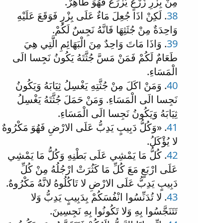
مِنْ بِزْرِ زَرْعٍ يُزْرَعُ فَهُوَ طَاهِرٌ.
38
. لَكِنْ اذَا جُعِلَ مَاءٌ عَلَى بِزْرٍ فَوَقَعَ عَلَيْهِ
وَاحِدَةٌ مِنْ جُثَثِهَا فَانَّهُ نَجِسٌ لَكُمْ.
39
. وَاذَا مَاتَ وَاحِدٌ مِنَ الْبَهَائِمِ الَّتِي هِيَ
طَعَامٌ لَكُمْ فَمَنْ مَسَّ جُثَّتَهُ يَكُونُ نَجِسا الَى
الْمَسَاءِ.
40
. وَمَنْ اكَلَ مِنْ جُثَّتِهِ يَغْسِلُ ثِيَابَهُ وَيَكُونُ
نَجِسا الَى الْمَسَاءِ. وَمَنْ حَمَلَ جُثَّتَهُ يَغْسِلُ
ثِيَابَهُ وَيَكُونُ نَجِسا الَى الْمَسَاءِ.
41
. «وَكُلُّ دَبِيبٍ يَدِبُّ عَلَى الارْضِ فَهُوَ مَكْرُوهٌ
لا يُؤْكَلُ.
42
. كُلُّ مَا يَمْشِي عَلَى بَطْنِهِ وَكُلُّ مَا يَمْشِي
عَلَى ارْبَعٍ مَعَ كُلِّ مَا كَثُرَتْ ارْجُلُهُ مِنْ كُلِّ
دَبِيبٍ يَدِبُّ عَلَى الارْضِ لا تَاكُلُوهُ لانَّهُ مَكْرُوهٌ.
43
. لا تُدَنِّسُوا انْفُسَكُمْ بِدَبِيبٍ يَدِبُّ وَلا
تَتَنَجَّسُوا بِهِ وَلا تَكُونُوا بِهِ نَجِسِينَ.