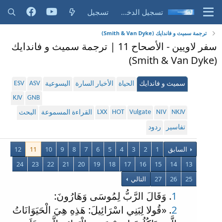
تسجيل الدخول
تسجيل
ترجمة سميث و فاندايك (Smith & Van Dyke)
سفر لاويين - الأصحاح 11 | ترجمة سميث و فاندايك
(Smith & Van Dyke)
ESV
ASV
سميث و فاندايك
الحياة
الأخبار السارة
اليسوعية
KJV
GNB
LXX
HOT
Vulgate
NIV
NKJV
القراءة المسموعة
البحث
تفاسير
ردود
السابق
1
2
3
4
5
6
7
8
9
10
11
12
24
23
22
21
20
19
18
17
16
15
14
13
25
26
27
التالي
1
. وَقَالَ الرَّبُّ لِمُوسَى وَهَارُونَ:
2
. «قُولا لِبَنِي اسْرَائِيلَ: هَذِهِ هِيَ الْحَيَوَانَاتُ