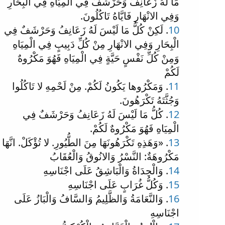
مَا لَهُ زَعَانِفُ وَحَرْشَفٌ فِي الْمِيَاهِ فِي الْبِحَارِ
وَفِي الانْهَارِ فَايَّاهُ تَاكُلُونَ.
10
. لَكِنْ كُلُّ مَا لَيْسَ لَهُ زَعَانِفُ وَحَرْشَفٌ فِي
الْبِحَارِ وَفِي الانْهَارِ مِنْ كُلِّ دَبِيبٍ فِي الْمِيَاهِ
وَمِنْ كُلِّ نَفْسٍ حَيَّةٍ فِي الْمِيَاهِ فَهُوَ مَكْرُوهٌ
لَكُمْ
11
. وَمَكْرُوها يَكُونُ لَكُمْ. مِنْ لَحْمِهِ لا تَاكُلُوا
وَجُثَّتَهُ تَكْرَهُونَ.
12
. كُلُّ مَا لَيْسَ لَهُ زَعَانِفُ وَحَرْشَفٌ فِي
الْمِيَاهِ فَهُوَ مَكْرُوهٌ لَكُمْ.
13
. «وَهَذِهِ تَكْرَهُونَهَا مِنَ الطُّيُورِ. لا تُؤْكَلْ. انَّهَا
مَكْرُوهَةٌ: النَّسْرُ وَالانُوقُ وَالْعُقَابُ
14
. وَالْحِدَاةُ وَالْبَاشِقُ عَلَى اجْنَاسِهِ
15
. وَكُلُّ غُرَابٍ عَلَى اجْنَاسِهِ
16
. وَالنَّعَامَةُ وَالظَّلِيمُ وَالسَّافُ وَالْبَازُ عَلَى
اجْنَاسِهِ