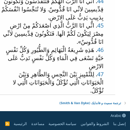
44
. انِّي انَا الرَّبُّ الَهُكُمْ فَتَتَقَدَّسُونَ وَتَكُونُونَ
قِدِّيسِينَ لانِّي انَا قُدُّوسٌ. وَلا تُنَجِّسُوا انْفُسَكُمْ
بِدَبِيبٍ يَدِبُّ عَلَى الارْضِ.
45
. انِّي انَا الرَّبُّ الَّذِي اصْعَدَكُمْ مِنْ ارْضِ
مِصْرَ لِيَكُونَ لَكُمْ الَها. فَتَكُونُونَ قِدِّيسِينَ لانِّي
انَا قُدُّوسٌ».
46
. هَذِهِ شَرِيعَةُ الْبَهَائِمِ وَالطُّيُورِ وَكُلِّ نَفْسٍ
حَيَّةٍ تَسْعَى فِي الْمَاءِ وَكُلِّ نَفْسٍ تَدِبُّ عَلَى
الارْضِ
47
. لِلتَّمْيِيزِ بَيْنَ النَّجِسِ وَالطَّاهِرِ وَبَيْنَ
الْحَيَوَانَاتِ الَّتِي تُؤْكَلُ وَالْحَيَوَانَاتِ الَّتِي لا
تُؤْكَلُ.
ترجمة سميث و فاندايك (Smith & Van Dyke)
Arabic
إتصل بنا
الشروط والقوانين
سياسة الخصوصية
مساعدة
الرئيسية
R
S