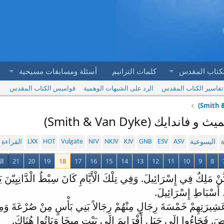
لكتاب المقدس
كلمات الترانيم
أسئلة ومسابقات مسيحية
تفاسير الكتاب المقدس
الرد على الشبهات الوهمية
قواميس الكتاب المقدس
LXX
HOT
Vulgate
NIV
NKJV
KJV
GNB
ESV
ASV
ة
اليسوعية
القراءة
8
9
10
11
12
13
14
15
16
17
18
19
20
21
ال
كُنْ مَلِكٌ فِي إِسْرَائِيلَ. وَفِي تِلْكَ الْأَيَّامِ كَانَ سِبْطُ الْدَّانِيِيّنَ يَط
أَسْبَاطِ إِسْرَائِيلَ.
َشِيرَتِهِمْ خَمْسَةَ رِجَالٍ مِنْهُمْ رِجَالاً بَنِي بَأْسٍ مِنْ صُرْعَةَ وَمِ
ْضَ. فَجَاءُوا إِلَى جَبَلِ أَفْرَايِمَ إِلَى بَيْتِ مِيخَا وَبَاتُوا هُنَاكَ.