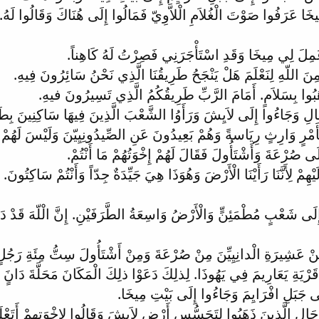
 مِيخَا عَرَفُوا صَوْتَ الْغُلاَمِ الْلاَّوِيّ فَمَالُوا إِلَى هُنَاكَ وَقَالُوا لَ
عَمِلَ لِي مِيخَا وَقَدِ اسْتَأْجَرَنِي فَصِرْتُ لَهُ كَاهِناً.
ِنَ اللّهِ لِنَعْلَمَ هَلْ يَنْجَحُ طَرِيقُنَا الَّذِي نَحْنُ سَائِرُونَ فِيهِ.
َبُوا بِسَلاَمٍ. أَمَامَ الرَّبِّ طَرِيقُكُمُ الَّذِي تَسِيرُونَ فيهِ.
لِ وَجَاءُوا إِلَى لاَيِشَ وَرَأَوُا الشَّعْبَ الَّذِينَ فِيهَا سَاكِنِينَ بِطَمَأ
مْرٍ وَارِثٍ رِيَاسةً وَهُمْ بَعِيدُونَ عَنِ الصِّيدُونِيِيّنَ وَلَيْسَ لَهُمْ أ
َى صُرْعَةَ وَأَشْتَأُولَ فَقَالَ لَهُمْ إِخْوَتُهُمْ مَا أَنْتُمْ.
هِمْ لِأَنَّنَا رَأَيْنَا الْأَرْضَ وَهُوَذَا هِيَ جَيِّدَةٌ جِدّاً وَأَنْتُمْ سَاكِتُونَ
 إِلَى شَعْبٍ مُطْمَئِنٍّ وَالْأَرْضُ وَاسِعَةُ الطَّرَفَيْنِ. إِنَّ الْلّهَ قَدْ دَ
ْ عَشِيرَةِ الْدانِيِيِّنَ مِنْ صُرْعَةَ وَمِنْ أَشْتَأُولَ سِتُّ مِئَةِ رَجُلٍ م
ْيَةِ يَعَارِيمَ فِي يَهُوذَا. لِذلِكَ دَعَوْا ذلِكَ الْمَكَانَ مَحَلَّةَ دَانٍَ إِ
ى جَبَلِ افْرَايِمَ وَجَاءُوا إِلَى بَيْتِ مِيخَا.
الِ الَّذِينَ ذَهَبُوا لِتَجَسُّسِ أَرْضِ لاَيِشَ وَقَالُوا لِإِخْوَتِهِمْ أَتَعْلَم