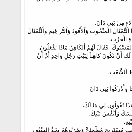
لاَءِ مِنْ بَنِي دَانَ.
ِّمْثَالَ الْمَنْحُوتَ وَاُلأَفُودَ وَاْلتَّرافِيمَ واْلتِّمْثَالَ
َةِ الْحَرْبِ.
 اْلمَسْبُوكَ. فَقَالَ لَهُمُ اْلكَاهِنُ مَاذَا تَفْعَلُونَ.
 لَكَ أَنْ تَكُونَ كَاهِناً لِبَيْتِ رَجُلٍ وَاحِدٍ أَمْ أَنْ
طِ اْلشَّعْبِ.
َا وَأَدْرَكُوا بَنِي دَانَ
 هذَا تَقُولُونَ لِي مَا لَكَ.
نَفْسَكَ وَأَنْفُسَ بَيْتِكَ.
تِهِ.
عْبٍ مُسْتَرِيحٍ مُطْمَئِنٍّ وَضَرَبُوهُمْ بِحَدِّ السَّيْفِ