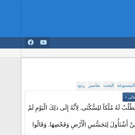
 المسموعة
البحث
تفاسير
ردود
تالي
ْلُبُ لَهُ مُلْكاً للِسُّكْنَى. لِأَنَّهُ إِلَى ذلِكَ الْيَوْمِ لَمْ
نْ أَشْتَأُولَ لِتَجَسُّسِ الْأَرْضِ وَفَحْصِهَا. وَقَالُوا