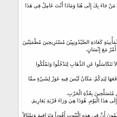
هُ. مَنْ جَاءَ بِكَ إِلَى هُنَا وَمَاذَا أَنْتَ عَامِلٌ فِي هَذَا
ْنِينَةٍ كَعَادَةِ الصَّيْدُونِيِيّنَ مُسْتَرِيحِينَ مُطْمَئِنّينَ
َمْرٌ مَعَ إِنْسَانٍ.
. لاَ تَتَكَاسَلُوا عَنِ الذَّهَابِ لِتَدْخُلُوا وَتَمْلُكُوا
فَعَهَا لِيَدِكُمْ. مَكَانٌ لَيْسَ فِيهِ عَوَزٌ لِشَيْءٍ ممَّا
ُتَسَلِّحِينَ بِعُدَّةِ الْحَرْبِ.
لَى هذَا الْيَوْمِ. هُوَذَا هِيَ وَرَاءَ قَرْيَةِ يَعَارِيمَ.
ُونَ أَنَّ فِي هذِهِ الْبُيُوتِ أَفُوداً وَتَرَافِيمَ وَتِمْثَالاً