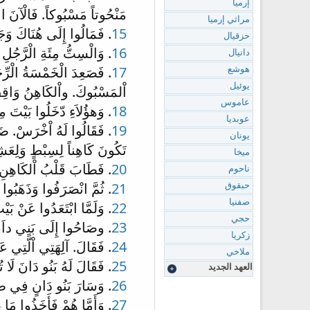
إرميا
مَنْحُوتاً مَسْبُوكاً. فَالْآنَ اع
مراثي إرميا
15
. فَمَالُوا إِلَى هُنَاكَ وَجَا
حزقيال
16
. وَالْسِتُّ مِئَةِ الْرَّجُلِ 
دانيال
17
. فَصَعِدَ الْخَمْسَةُ الْرِّجَ
هوشع
يوئيل
اْلمَسْبُوكَ. واْلكَاهِنُ وَاقِفٌ 
عاموس
18
. وَهؤُلاَءِ دّخَلُوا بَيْتَ مِ
عوبديا
19
. فَقَالُوا لَهُ اْخْرَسْ. ضَعْ
يونان
تَكُونَ كَاهِناً لِسِبْطٍ وَلِعَش
ميخا
20
. فَطَابَ قَلْبُ اْلكَاهِنِ وَ
ناحوم
21
. ثُمَّ انْصَرَفُوا وَذَهَبُوا 
حبقوق
صفنيا
22
. وَلَمَّا ابْتَعَدُوا عَنْ بَي
حجي
23
. وصَاحُوا إِلَى بَنِي داَنٍ 
زكريا
24
. فَقَالَ. آلِهَتِي اْلَّتِي ع
ملاخي
25
. فَقَالَ لَهُ بَنُو دَانَ لَا تُ
العهد الجديد
26
. وَسَارَ بَنُو دَانٍ فِي طَرِي
27
. وَأَمَّا هُمْ فَأَخَذُوا مَ