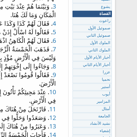
3
. وَبَيْنَمَا هُمْ عِنْدَ بَيْتِ
يشوع
الْمَكَانِ وَمَا لَكَ هُنَا.
القضاة
راعوث
4
. فَقَالَ لَهُمْ كَذَا وَكَذَا 
صموئيل الأول
5
. فَقَالُوا لَهُ اسْأَلْ إِذَنْ م
صموئيل الثاني
6
. فَقَالَ لَهُمْ الْكَاهِنُ اذْه
الملوك الأول
7
. فَذَهَبَ الْخَمْسَةُ الْرِّجَا
الملوك الثاني
وَلَيْسَ فِي الْأَرْضِ مُؤْذٍ بِأَ
أخبار الأيام الأول
8
. وَجَاءُوا إِلَى إِخْوَتِهِمْ إِل
أخبار الأيام الثاني
عزرا
9
. فَقَالُوا قُومُوا نَصْعَدْ إِلَيْ
نحميا
الْأَرْضَ.
أستير
10
. عِنْدَ مَجِيئِكُمْ تَأْتُونَ
أيوب
فِي الْأَرْضِ.
المزامير
11
. فَارْتَحَلَ مِنْ هُنَاكَ مِن
أمثال
12
. وَصَعَدُوا وَحَلُّوا فِي قَر
الجامعة
نشيد الأنشاد
13
. وَعَبَرُوا مِنْ هُنَاكَ إِلَ
إشعياء
14
. فَأَجابَ الْخَمْسَةُ الرِّجَ