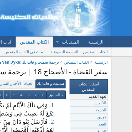
الرئيسية
المنتديات
الكتاب المقدس
آيات ا
الكتاب المقدس
الترجمة اليسوعية
البحث في الكتاب المقدس
الرئيسية
الكتاب المقدس
ترجمة سميث و فاندايك (Smith & Van Dyke)
سفر القضاة - الأصحاح 18 | ترجمة سميث و فاندايك (Smith & Van Dyke)
أسفار الكتاب
سميث و فاندايك
الحياة
الأخبار السار
المقدس
السابق
1
2
3
4
5
6
7
العهد القديم
1
. وَفِي تِلْكَ الْأَيَّامِ لَمْ يَ
التكوين
الخروج
يَقَعْ لَهُ نَصِيبٌ فِي وَسَطِ 
لاويين
2
. فَأَرْسَلَ بَنُو دَانَ مِنْ ع
العدد
لَهُمُ اْذْهَبُوا اْفْحَصُوا الْأَر
التثنية