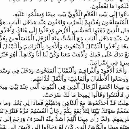
ْلَمُوا مَا تَفْعَلُونَ.
ءُوا إِلَى بَيْتِ الْغُلاَمِ الْلاَّوِيِّ بَيْتِ مِيخَا وَسَلَّمُوا عَلَيْهِ.
الْمُتَسَلِّحُونَ بِعُدَّتِهِمْ لِلْحَرْبِ وَاقِفُونَ عِنْدَ مَدْخَلِ الْبَابِ. هؤُ
الِ الَّذِينَ ذَهَبُوا لِتَجَسَّسِ اْلأَرْضِ وَدَخَلُوا إِلَى هُنَاكَ وَأَخَذُوا الْت
عِنْدَ مَدْخَلِ اْلبَابِ مَعَ اْلسِّتِّ مِئَةِ اْلرَّجُلِ الْمُتَسَلِّحِينَ بِعُدّ
يخَا وَأَخَذُوا الْتِّمْثَالَ الْمَنْحُوتَ وَاْلأَفودَ واْلتَّرَافِيمَ واْلتِّمْثَالَ
 يَدَكَ عَلَى فَمِكَ وَاْذْهَبْ مَعَنَا وَكُنْ لَنَا أَبَاً وَكَاهِناً. أَهُوَ خَيْرٌ
ِيرَةٍ فِي إِسْرَائِيلَ.
أَخَذَ اْلأَفُودَ وَاْلتَّرافِيمَ وَاْلتِّمْثَالَ اْلمَنْحُوتَ وَدَخَلَ فِي وَسْ
وَوَضَعُوا اْلأَطْفَالَ واْلمَاشِيَةَ وَاْلثَّقَلَ قُدَّامَهُم.
ْتِ مِيخَا اجْتَمَعَ اْلرِّجَالُ اْلَّذِينَ فِي الْبُيُوتِ اْلَتي عِنْدَ بَيْتِ مِيخ
فَالْتَفَتُوا وَقَالُوا لِمِيخَا مَا لَكَ صّرَخَتْ.
َمِلَتُ قَدْ أَخَذْتُمُوهَا مَعَ اْلكَاهِنِ وَذَهَبْتُمْ فَمَاذَا لِي بَعْدُ. وَمَا
سْمِّعْ صَوْتَكَ بَيْنَنَا لِئَلاَّ يَقَعَ بِكُمْ رِجَالٌ أَنْفُسُهُمْ مُرَّةٌ فَتَنْزَعَ 
قِهِمْ. وَلَمَّا رَأَى مِيخَا أَنَّهُمْ أَشَدُّ مِنْهُ انْصَرَفَ وَرَجَعَ إِلَى بَيْ
ا صَنَعَ مِيخَا والْكَاهِنُ اْلَّذِي كَانَ لَهُ وَجَاءُوا إِلَى لاَيِشَ إِلَى شَ