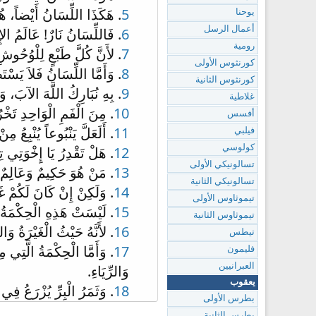
5
. هَكَذَا اللِّسَانُ أَيْضاً، هُو
يوحنا
أعمال الرسل
6
. فَاللِّسَانُ نَارٌ! عَالَمُ الإ
رومية
7
. لأَنَّ كُلَّ طَبْعٍ لِلْوُحُوشِ و
كورنثوس الأولى
8
. وَأَمَّا اللِّسَانُ فَلاَ يَسْتَ
كورنثوس الثانية
9
. بِهِ نُبَارِكُ اللَّهَ الآبَ، وَ
غلاطية
10
. مِنَ الْفَمِ الْوَاحِدِ تَخْرُ
أفسس
11
. أَلَعَلَّ يَنْبُوعاً يُنْبِعُ 
فيلبي
كولوسي
12
. هَلْ تَقْدِرُ يَا إِخْوَتِي تِي
تسالونيكي الأولى
13
. مَنْ هُوَ حَكِيمٌ وَعَالِمٌ ب
تسالونيكي الثانية
14
. وَلَكِنْ إِنْ كَانَ لَكُمْ غَ
تيموثاوس الأولى
15
. لَيْسَتْ هَذِهِ الْحِكْمَةُ نَ
تيموثاوس الثانية
16
. لأَنَّهُ حَيْثُ الْغَيْرَةُ و
تيطس
17
. وَأَمَّا الْحِكْمَةُ الَّتِي م
فليمون
العبرانيين
وَالرِّيَاءِ.
يعقوب
18
. وَثَمَرُ الْبِرِّ يُزْرَعُ فِي
بطرس الأولى
بطرس الثانية