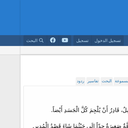
تسجيل الدخول
تسجيل
البحث
لمسموعة
البحث
تفاسير
ردود
مِلٌ، قَادِرٌ أَنْ يُلْجِمَ كُلَّ الْجَسَدِ أَيْضاً.
َةٌ صَغِيرَةٌ جِدّاً إِلَى حَيْثُمَا شَاءَ قَصْدُ الْمُدِيرِ.