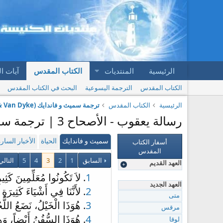
الرئيسية
المنتديات
الكتاب المقدس
آيات ا
الكتاب المقدس
الترجمة اليسوعية
البحث في الكتاب المقدس
الرئيسية
الكتاب المقدس
ترجمة سميث و فاندايك (Smith & Van Dyke)
رسالة يعقوب - الأصحاح 3 | ترجمة سميث و فاندايك (Smith & Van Dyke)
أسفار الكتاب
سميث و فاندايك
الحياة
الأخبار السار
المقدس
السابق
1
2
3
4
5
التال
العهد القديم
1
. لاَ تَكُونُوا مُعَلِّمِينَ كَثِير
العهد الجديد
2
. لأَنَّنَا فِي أَشْيَاءَ كَثِيرَة
متى
3
. هُوَذَا الْخَيْلُ، نَضَعُ اللُّ
مرقس
4
. هُوَذَا السُّفُنُ أَيْضاً، وَه
لوقا