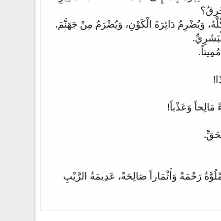
حْرِقُ؟
هُ، وَيُضْرِمُ دَائِرَةَ الْكَوْنِ، وَيُضْرَمُ مِنْ جَهَنَّمَ.
ْبَشَرِيِّ.
ُمِيتاً.
َا!
ً مَالِحاً وَعَذْباً!
حَقِّ.
ْلُوَّةٌ رَحْمَةً وَأَثْمَاراً صَالِحَةً، عَدِيمَةُ الرَّيْبِ