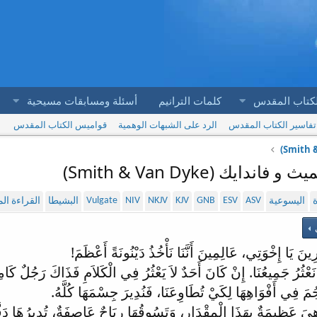
لكتاب المقدس
كلمات الترانيم
أسئلة ومسابقات مسيحية
تفاسير الكتاب المقدس
الرد على الشبهات الوهمية
قواميس الكتاب المقدس
Vulgate
NIV
NKJV
KJV
GNB
ESV
ASV
ة
اليسوعية
البشيطا
القراءة ا
ي
ِينَ يَا إِخْوَتِي، عَالِمِينَ أَنَّنَا نَأْخُذُ دَيْنُونَةً أَعْظَمَ!
ٍ نَعْثُرُ جَمِيعُنَا. إِنْ كَانَ أَحَدٌ لاَ يَعْثُرُ فِي الْكَلاَمِ فَذَاكَ رَجُلٌ كَا
جُمَ فِي أَفْوَاهِهَا لِكَيْ تُطَاوِعَنَا، فَنُدِيرَ جِسْمَهَا كُلَّهُ.
ِيَ عَظِيمَةٌ بِهَذَا الْمِقْدَارِ، وَتَسُوقُهَا رِيَاحٌ عَاصِفَةٌ، تُدِيرُهَا دَفّ