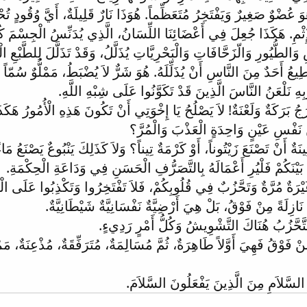
َ عُضْوٌ صَغِيرٌ وَيَفْتَخِرُ مُتَعَظِّماً. هُوَذَا نَارٌ قَلِيلَةٌ، أَيَّ وُقُودٍ تُ
ِثْمِ. هَكَذَا جُعِلَ فِي أَعْضَائِنَا اللِّسَانُ، الَّذِي يُدَنِّسُ الْجِسْمَ كُلَّ
َالطُّيُورِ وَالّزَحَّافَاتِ وَالْبَحْرِيَّاتِ يُذَلَّلُ، وَقَدْ تَذَلَّلَ لِلطَّبْعِ ال
طِيعُ أَحَدٌ مِنَ النَّاسِ أَنْ يُذَلِّلَهُ. هُوَ شَرٌّ لاَ يُضْبَطُ، مَمْلُّوٌ سُمّاً م
بِهِ نَلْعَنُ النَّاسَ الَّذِينَ قَدْ تَكَوَّنُوا عَلَى شِبْهِ اللَّهِ.
جُ بَرَكَةٌ وَلَعْنَةٌ! لاَ يَصْلُحُ يَا إِخْوَتِي أَنْ تَكُونَ هَذِهِ الْأُمُورُ هَكَذ
مِنْ نَفْسِ عَيْنٍ وَاحِدَةٍ الْعَذْبَ وَالْمُرَّ؟
نَةٌ أَنْ تَصْنَعَ زَيْتُوناً، أَوْ كَرْمَةٌ تِيناً؟ وَلاَ كَذَلِكَ يَنْبُوعٌ يَصْنَعُ مَاء
َيْنَكُمْ فَلْيُرِ أَعْمَالَهُ بِالتَّصَرُّفِ الْحَسَنِ فِي وَدَاعَةِ الْحِكْمَةِ.
يْرَةٌ مُرَّةٌ وَتَحَّزُبٌ فِي قُلُوبِكُمْ، فَلاَ تَفْتَخِرُوا وَتَكْذِبُوا عَلَى الْ
ازِلَةً مِنْ فَوْقُ، بَلْ هِيَ أَرْضِيَّةٌ نَفْسَانِيَّةٌ شَيْطَانِيَّةٌ.
َالتَّحَّزُبُ هُنَاكَ التَّشْوِيشُ وَكُلُّ أَمْرٍ رَدِيءٍ.
ِنْ فَوْقُ فَهِيَ أَوَّلاً طَاهِرَةٌ، ثُمَّ مُسَالِمَةٌ، مُتَرَفِّقَةٌ، مُذْعِنَةٌ، مَم
 السَّلاَمِ مِنَ الَّذِينَ يَفْعَلُونَ السَّلاَمَ.