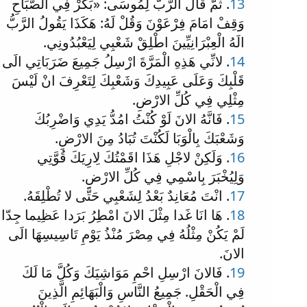
13
. ثُمَّ قَالَ الرَّبُّ لِمُوسَى: «بَكِّرْ فِي الصَّبَاحِ
وَقِفْ امَامَ فِرْعَوْنَ وَقُلْ لَهُ: هَكَذَا يَقُولُ الرَّبُّ
الَهُ الْعِبْرَانِيِّينَ اطْلِقْ شَعْبِي لِيَعْبُدُونِي.
14
. لانِّي هَذِهِ الْمَرَّةَ ارْسِلُ جَمِيعَ ضَرَبَاتِي الَى
قَلْبِكَ وَعَلَى عَبِيدِكَ وَشَعْبِكَ لِتَعْرِفَ انْ لَيْسَ
مِثْلِي فِي كُلِّ الارْضِ.
15
. فَانَّهُ الانَ لَوْ كُنْتُ امُدُّ يَدِي وَاضْرِبُكَ
وَشَعْبَكَ بِالْوَبَا لَكُنْتَ تُبَادُ مِنَ الارْضِ.
16
. وَلَكِنْ لاجْلِ هَذَا اقَمْتُكَ لِارِيَكَ قُوَّتِي
وَلِيُخْبَرَ بِاسْمِي فِي كُلِّ الارْضِ.
17
. انْتَ مُعَانِدٌ بَعْدُ لِشَعْبِي حَتَّى لا تُطْلِقَهُ.
18
. هَا انَا غَدا مِثْلَ الانَ امْطِرُ بَرَدا عَظِيما جِدّا
لَمْ يَكُنْ مِثْلُهُ فِي مِصْرَ مُنْذُ يَوْمِ تَاسِيسِهَا الَى
الانَ.
19
. فَالانَ ارْسِلِ احْمِ مَوَاشِيَكَ وَكُلَّ مَا لَكَ
فِي الْحَقْلِ. جَمِيعُ النَّاسِ وَالْبَهَائِمِ الَّذِينَ