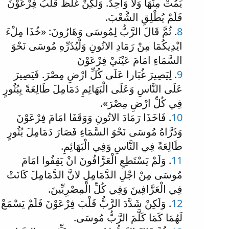
يَمُتْ مِنْهَا وَلا وَاحِدٌ. وَلَكِنْ غَلُظَ قَلْبُ فِرْعَوْنَ
فَلَمْ يُطْلِقِ الشَّعْبَ.
8
. ثُمَّ قَالَ الرَّبُّ لِمُوسَى وَهَارُونَ: «خُذَا مِلْءَ
ايْدِيكُمَا مِنْ رَمَادِ الاتُونِ وَلْيُذَرِّهِ مُوسَى نَحْوَ
السَّمَاءِ امَامَ عَيْنَيْ فِرْعَوْنَ
9
. لِيَصِيرَ غُبَارا عَلَى كُلِّ ارْضِ مِصْرَ. فَيَصِيرَ
عَلَى النَّاسِ وَعَلَى الْبَهَائِمِ دَمَامِلَ طَالِعَةً بِبُثُورٍ
فِي كُلِّ ارْضِ مِصْرَ».
10
. فَاخَذَا رَمَادَ الاتُونِ وَوَقَفَا امَامَ فِرْعَوْنَ
وَذَرَّاهُ مُوسَى نَحْوَ السَّمَاءِ فَصَارَ دَمَامِلَ بُثُورٍ
طَالِعَةً فِي النَّاسِ وَفِي الْبَهَائِمِ.
11
. وَلَمْ يَسْتَطِعِ الْعَرَّافُونَ انْ يَقِفُوا امَامَ
مُوسَى مِنْ اجْلِ الدَّمَامِلِ لانَّ الدَّمَامِلَ كَانَتْ
فِي الْعَرَّافِينَ وَفِي كُلِّ الْمِصْرِيِّينَ.
12
. وَلَكِنْ شَدَّدَ الرَّبُّ قَلْبَ فِرْعَوْنَ فَلَمْ يَسْمَعْ
لَهُمَا كَمَا كَلَّمَ الرَّبُّ مُوسَى.