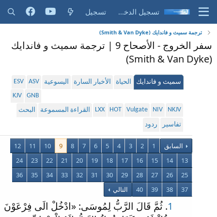
تسجيل الدخول
تسجيل
ترجمة سميث و فاندايك (Smith & Van Dyke)
سفر الخروج - الأصحاح 9 | ترجمة سميث و فاندايك
(Smith & Van Dyke)
ESV
ASV
سميث و فاندايك
الحياة
الأخبار السارة
اليسوعية
KJV
GNB
LXX
HOT
Vulgate
NIV
NKJV
القراءة المسموعة
البحث
تفاسير
ردود
السابق
1
2
3
4
5
6
7
8
9
10
11
12
24
23
22
21
20
19
18
17
16
15
14
13
36
35
34
33
32
31
30
29
28
27
26
25
37
38
39
40
التالي
1
. ثُمَّ قَالَ الرَّبُّ لِمُوسَى: «ادْخُلْ الَى فِرْعَوْنَ