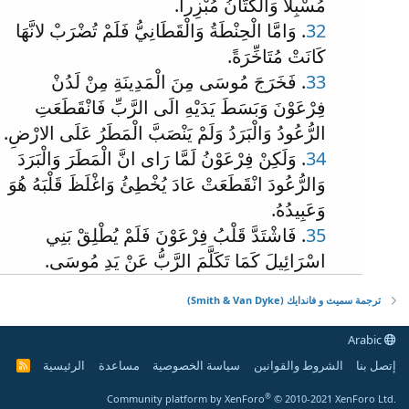
مُسْبِلا وَالْكَتَّانُ مُبْزِرا.
32
. وَامَّا الْحِنْطَةُ وَالْقَطَانِيُّ فَلَمْ تُضْرَبْ لانَّهَا
كَانَتْ مُتَاخِّرَةً.
33
. فَخَرَجَ مُوسَى مِنَ الْمَدِينَةِ مِنْ لَدُنْ
فِرْعَوْنَ وَبَسَطَ يَدَيْهِ الَى الرَّبِّ فَانْقَطَعَتِ
الرُّعُودُ وَالْبَرَدُ وَلَمْ يَنْصَبَّ الْمَطَرُ عَلَى الارْضِ.
34
. وَلَكِنْ فِرْعَوْنُ لَمَّا رَاى انَّ الْمَطَرَ وَالْبَرَدَ
وَالرُّعُودَ انْقَطَعَتْ عَادَ يُخْطِئُ وَاغْلَظَ قَلْبَهُ هُوَ
وَعَبِيدُهُ.
35
. فَاشْتَدَّ قَلْبُ فِرْعَوْنَ فَلَمْ يُطْلِقْ بَنِي
اسْرَائِيلَ كَمَا تَكَلَّمَ الرَّبُّ عَنْ يَدِ مُوسَى.
ترجمة سميث و فاندايك (Smith & Van Dyke)
Arabic
إتصل بنا
الشروط والقوانين
سياسة الخصوصية
مساعدة
الرئيسية
R
S
S
®
Community platform by XenForo
© 2010-2021 XenForo Ltd.