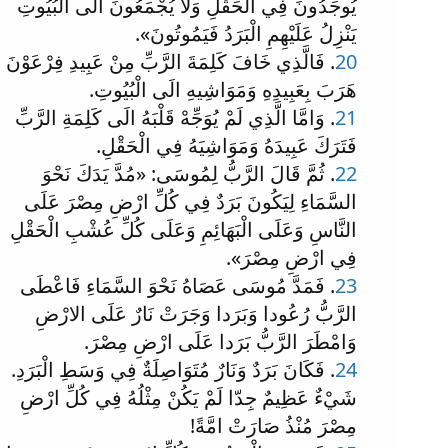
يُوجَدُونَ فِي الْحَقْلِ وَلا يُجْمَعُونَ الَى الْبُيُوتِ
يَنْزِلُ عَلَيْهِمِ الْبَرَدُ فَيَمُوتُونَ».
20
. فَالَّذِي خَافَ كَلِمَةَ الرَّبِّ مِنْ عَبِيدِ فِرْعَوْنَ
هَرَبَ بِعَبِيدِهِ وَمَوَاشِيهِ الَى الْبُيُوتِ.
21
. وَامَّا الَّذِي لَمْ يُوَجِّهْ قَلْبَهُ الَى كَلِمَةِ الرَّبِّ
فَتَرَكَ عَبِيدَهُ وَمَوَاشِيَهُ فِي الْحَقْلِ.
22
. ثُمَّ قَالَ الرَّبُّ لِمُوسَى: «مُدَّ يَدَكَ نَحْوَ
السَّمَاءِ لِيَكُونَ بَرَدٌ فِي كُلِّ ارْضِ مِصْرَ عَلَى
النَّاسِ وَعَلَى الْبَهَائِمِ وَعَلَى كُلِّ عُشْبِ الْحَقْلِ
فِي ارْضِ مِصْرَ».
23
. فَمَدَّ مُوسَى عَصَاهُ نَحْوَ السَّمَاءِ فَاعْطَى
الرَّبُّ رُعُودا وَبَرَدا وَجَرَتْ نَارٌ عَلَى الارْضِ
وَامْطَرَ الرَّبُّ بَرَدا عَلَى ارْضِ مِصْرَ.
24
. فَكَانَ بَرَدٌ وَنَارٌ مُتَوَاصِلَةٌ فِي وَسَطِ الْبَرَدِ.
شَيْءٌ عَظِيمٌ جِدّا لَمْ يَكُنْ مِثْلُهُ فِي كُلِّ ارْضِ
مِصْرَ مُنْذُ صَارَتْ امَّةً!