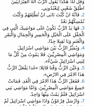
وَقُلْ لَهُ: هَكَذَا يَقُولُ الرَّبُّ الَهُ الْعِبْرَانِيِّينَ
اطْلِقْ شَعْبِي لِيَعْبُدُونِي.
2
. فَانَّهُ انْ كُنْتَ تَابَى انْ تُطْلِقَهُمْ وَكُنْتَ
تُمْسِكُهُمْ بَعْدُ
3
. فَهَا يَدُ الرَّبِّ تَكُونُ عَلَى مَوَاشِيكَ الَّتِي فِي
الْحَقْلِ عَلَى الْخَيْلِ وَالْحَمِيرِ وَالْجِمَالِ وَالْبَقَرِ
وَالْغَنَمِ وَبَا ثَقِيلا جِدّا.
4
. وَيُمَيِّزُ الرَّبُّ بَيْنَ مَوَاشِي اسْرَائِيلَ
وَمَوَاشِي الْمِصْرِيِّينَ. فَلا يَمُوتُ مِنْ كُلِّ مَا
لِبَنِي اسْرَائِيلَ شَيْءٌ».
5
. وَعَيَّنَ الرَّبُّ وَقْتا قَائِلا: «غَدا يَفْعَلُ الرَّبُّ
هَذَا الامْرَ فِي الارْضِ».
6
. فَفَعَلَ الرَّبُّ هَذَا الامْرَ فِي الْغَدِ. فَمَاتَتْ
جَمِيعُ مَوَاشِي الْمِصْرِيِّينَ. وَامَّا مَوَاشِي بَنِي
اسْرَائِيلَ فَلَمْ يَمُتْ مِنْهَا وَاحِدٌ.
7
. وَارْسَلَ فِرْعَوْنُ وَاذَا مَوَاشِي اسْرَائِيلَ لَمْ