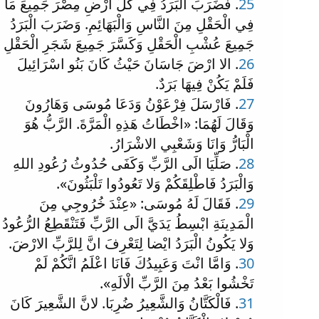
25
. فَضَرَبَ الْبَرَدُ فِي كُلِّ ارْضِ مِصْرَ جَمِيعَ مَا
فِي الْحَقْلِ مِنَ النَّاسِ وَالْبَهَائِمِ. وَضَرَبَ الْبَرَدُ
جَمِيعَ عُشْبِ الْحَقْلِ وَكَسَّرَ جَمِيعَ شَجَرِ الْحَقْلِ
26
. الا ارْضَ جَاسَانَ حَيْثُ كَانَ بَنُو اسْرَائِيلَ
فَلَمْ يَكُنْ فِيهَا بَرَدٌ.
27
. فَارْسَلَ فِرْعَوْنُ وَدَعَا مُوسَى وَهَارُونَ
وَقَالَ لَهُمَا: «اخْطَاتُ هَذِهِ الْمَرَّةَ. الرَّبُّ هُوَ
الْبَارُّ وَانَا وَشَعْبِي الاشْرَارُ.
28
. صَلِّيَا الَى الرَّبِّ وَكَفَى حُدُوثُ رُعُودِ اللهِ
وَالْبَرَدُ فَاطْلِقَكُمْ وَلا تَعُودُوا تَلْبَثُونَ».
29
. فَقَالَ لَهُ مُوسَى: «عِنْدَ خُرُوجِي مِنَ
الْمَدِينَةِ ابْسِطُ يَدَيَّ الَى الرَّبِّ فَتَنْقَطِعُ الرُّعُودُ
وَلا يَكُونُ الْبَرَدُ ايْضا لِتَعْرِفَ انَّ لِلرَّبِّ الارْضَ.
30
. وَامَّا انْتَ وَعَبِيدُكَ فَانَا اعْلَمُ انَّكُمْ لَمْ
تَخْشُوا بَعْدُ مِنَ الرَّبِّ الْالَهِ».
31
. فَالْكَتَّانُ وَالشَّعِيرُ ضُرِبَا. لانَّ الشَّعِيرَ كَانَ