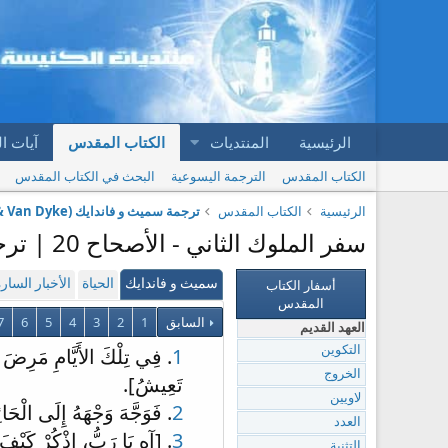
الرئيسية
المنتديات
الكتاب المقدس
آيات ا
الكتاب المقدس
الترجمة اليسوعية
البحث في الكتاب المقدس
الرئيسية
الكتاب المقدس
ترجمة سميث و فاندايك (Smith & Van Dyke)
سفر الملوك الثاني - الأصحاح 20 | ترجمة سميث و فاندايك (Smith & Van Dyke)
أسفار الكتاب
سميث و فاندايك
الحياة
الأخبار السار
المقدس
السابق
1
2
3
4
5
6
7
العهد القديم
1
. فِي تِلْكَ الأَيَّامِ مَرِضَ حَ
التكوين
الخروج
تَعِيشُ].
لاويين
2
. فَوَجَّهَ وَجْهَهُ إِلَى الْحَ
العدد
3
. [آهِ يَا رَبُّ، اذْكُرْ كَيْفَ
التثنية