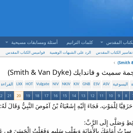
لكتاب المقدس
كلمات الترانيم
أسئلة ومسابقات مسيحية
تفاسير الكتاب المقدس
الرد على الشبهات الوهمية
قواميس الكتاب المقدس
LXX
HOT
Vulgate
NIV
NKJV
KJV
GNB
ESV
ASV
ة
اليسوعية
القراءة
22
21
20
19
18
17
16
15
14
13
12
11
10
9
8
زَقِيَّا لِلْمَوْتِ. فَجَاءَ إِلَيْهِ إِشَعْيَاءُ بْنُ آمُوصَ النَّبِيُّ وَقَالَ لَهُ:
ائِطِ وَصَلَّى إِلَى الرَّبِّ:
 سِرْتُ أَمَامَكَ بِالأَمَانَةِ وَبِقَلْبٍ سَلِيمٍ وَفَعَلْتُ الْحَسَنَ فِي عَيْن