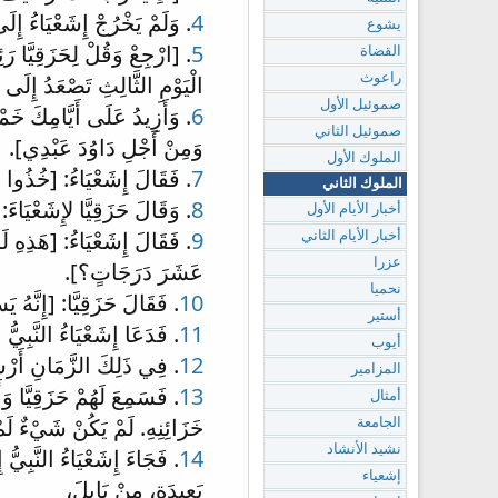
4
. وَلَمْ يَخْرُجْ إِشَعْيَاءُ إِل
يشوع
5
. [ارْجِعْ وَقُلْ لِحَزَقِيَّا 
القضاة
الْيَوْمِ الثَّالِثِ تَصْعَدُ إِلَى 
راعوث
صموئيل الأول
6
. وَأَزِيدُ عَلَى أَيَّامِكَ خَ
صموئيل الثاني
وَمِنْ أَجْلِ دَاوُدَ عَبْدِي].
الملوك الأول
7
. فَقَالَ إِشَعْيَاءُ: [خُذُوا 
الملوك الثاني
8
. وَقَالَ حَزَقِيَّا لإِشَعْيَاءَ
أخبار الأيام الأول
9
. فَقَالَ إِشَعْيَاءُ: [هَذِهِ لَ
أخبار الأيام الثاني
عزرا
عَشَرَ دَرَجَاتٍ؟].
نحميا
10
. فَقَالَ حَزَقِيَّا: [إِنَّهُ 
أستير
11
. فَدَعَا إِشَعْيَاءُ النَّبِيّ
أيوب
12
. فِي ذَلِكَ الزَّمَانِ أَرْسَل
المزامير
13
. فَسَمِعَ لَهُمْ حَزَقِيَّا وَ
أمثال
خَزَائِنِهِ. لَمْ يَكُنْ شَيْءٌ لَمْ
الجامعة
نشيد الأنشاد
14
. فَجَاءَ إِشَعْيَاءُ النَّبِيّ
إشعياء
بَعِيدَةٍ، مِنْ بَابِلَ،