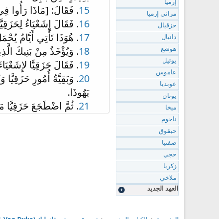
إرميا
15
. فَقَالَ: [مَاذَا رَأُوا فِي 
مراثي إرميا
16
. فَقَالَ إِشَعْيَاءُ لِحَزَقِي
حزقيال
17
. هُوَذَا تَأْتِي أَيَّامٌ يُحْ
دانيال
18
. وَيُؤْخَذُ مِنْ بَنِيكَ الَّ
هوشع
يوئيل
19
. فَقَالَ حَزَقِيَّا لإِشَعْيَا
عاموس
20
. وَبَقِيَّةُ أُمُورِ حَزَقِيَّا 
عوبديا
يَهُوذَا.
يونان
21
. ثُمَّ اضْطَجَعَ حَزَقِيَّا مَ
ميخا
ناحوم
حبقوق
صفنيا
حجي
زكريا
ملاخي
العهد الجديد