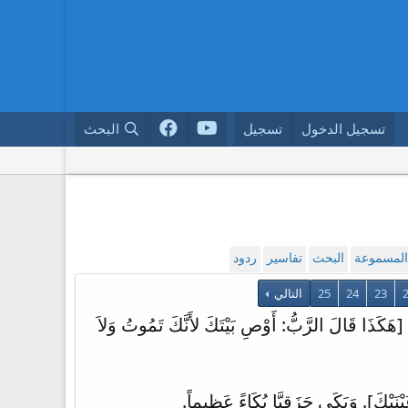
تسجيل الدخول
تسجيل
البحث
 المسموعة
البحث
تفاسير
ردود
23
24
25
التالي
 [هَكَذَا قَالَ الرَّبُّ: أَوْصِ بَيْتَكَ لأَنَّكَ تَمُوتُ وَلاَ
َيْكَ]. وَبَكَى حَزَقِيَّا بُكَاءً عَظِيماً.