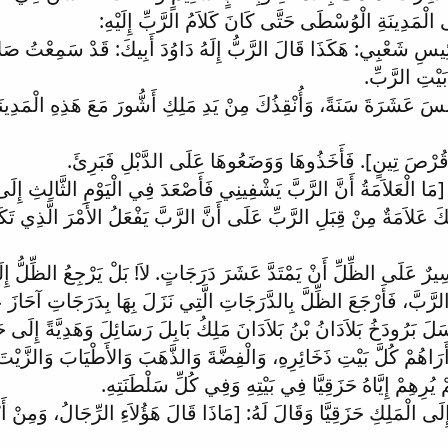
َى الْمَدِينَةِ الْوُسْطَى حَتَّى كَانَ كَلاَمُ الرَّبِّ إِلَيْهِ:
رَئِيسِ شَعْبِي: هَكَذَا قَالَ الرَّبُّ إِلَهُ دَاوُدَ أَبِيكَ: قَدْ سَمِعْتُ صَل
بَيْتِ الرَّبِّ.
مْسَ عَشَرَةَ سَنَةً، وَأُنْقِذُكَ مِنْ يَدِ مَلِكِ أَشُّورَ مَعَ هَذِهِ الْمَدِي
قُرْصَ تِينٍ]. فَأَخَذُوهَا وَوَضَعُوهَا عَلَى الدَّبْلِ فَبَرِئَ.
: [مَا الْعَلاَمَةُ أَنَّ الرَّبَّ يَشْفِينِي فَأَصْعَدَ فِي الْيَوْمِ الثَّالِثِ إِل
كَ عَلاَمَةٌ مِنْ قِبَلِ الرَّبِّ عَلَى أَنَّ الرَّبَّ يَفْعَلُ الأَمْرَ الَّذِي تَك
يَسِيرٌ عَلَى الظِّلِّ أَنْ يَمْتَدَّ عَشَرَ دَرَجَاتٍ. لاَ! بَلْ يَرْجِعُ الظِّلُّ 
ُ الرَّبَّ، فَأَرْجَعَ الظِّلَّ بِالدَّرَجَاتِ الَّتِي نَزَلَ بِهَا بِدَرَجَاتِ آحَاز
َ بَرُودَخُ بَلاَدَانُ بْنُ بَلاَدَانَ مَلِكُ بَابِلَ رَسَائِلَ وَهَدِيَّةً إِلَى حَزَ
أَرَاهُمْ كُلَّ بَيْتِ ذَخَائِرِهِ، وَالْفِضَّةَ وَالذَّهَبَ وَالأَطْيَابَ وَالزَّيْت
 يُرِهِمْ إِيَّاهُ حَزَقِيَّا فِي بَيْتِهِ وَفِي كُلِّ سَلْطَنَتِهِ.
ُ إِلَى الْمَلِكِ حَزَقِيَّا وَقَالَ لَهُ: [مَاذَا قَالَ هَؤُلاَءِ الرِّجَالُ، وَمِنْ