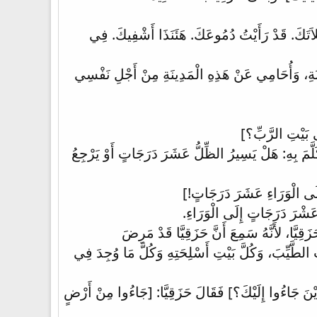
اَتَكَ. قَدْ رَأَيْتُ دُمُوعَكَ. هَئَنَذَا أَشْفِيكَ. فِي
نَةِ، وَأُحَامِي عَنْ هَذِهِ الْمَدِينَةِ مِنْ أَجْلِ نَفْسِي
َى بَيْتِ الرَّبِّ؟]
َلَّمَ بِهِ: هَلْ يَسِيرُ الظِّلُّ عَشَرَ دَرَجَاتٍ أَوْ يَرْجِعُ
إِلَى الْوَرَاءِ عَشَرَ دَرَجَاتٍ!]
َ عَشْرَ دَرَجَاتٍ إِلَى الْوَرَاءِ.
قِيَّا، لأَنَّهُ سَمِعَ أَنَّ حَزَقِيَّا قَدْ مَرِضَ
َ الطَّيِّبَ، وَكُلَّ بَيْتِ أَسْلِحَتِهِ وَكُلَّ مَا وُجِدَ فِي
 أَيْنَ جَاءُوا إِلَيْكَ؟] فَقَالَ حَزَقِيَّا: [جَاءُوا مِنْ أَرْضٍ