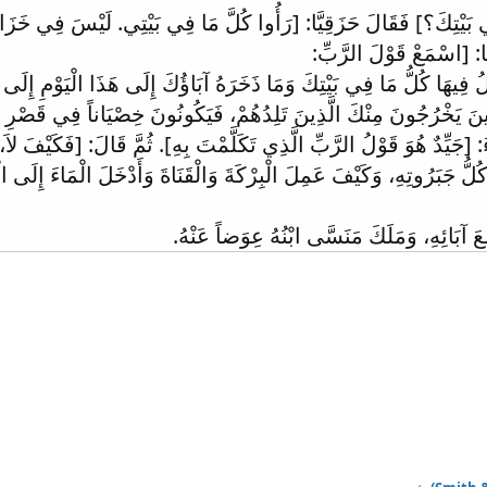
بَيْتِكَ؟] فَقَالَ حَزَقِيَّا: [رَأُوا كُلَّ مَا فِي بَيْتِي. لَيْسَ فِي خَزَائِن
َّا: [اسْمَعْ قَوْلَ الرَّبِّ:
مَلُ فِيهَا كُلُّ مَا فِي بَيْتِكَ وَمَا ذَخَرَهُ آبَاؤُكَ إِلَى هَذَا الْيَوْمِ إِلَى
ذِينَ يَخْرُجُونَ مِنْكَ الَّذِينَ تَلِدُهُمْ، فَيَكُونُونَ خِصْيَاناً فِي قَصْرِ م
ءَ: [جَيِّدٌ هُوَ قَوْلُ الرَّبِّ الَّذِي تَكَلَّمْتَ بِهِ]. ثُمَّ قَالَ: [فَكَيْفَ ل
وَكُلُّ جَبَرُوتِهِ، وَكَيْفَ عَمِلَ الْبِرْكَةَ وَالْقَنَاةَ وَأَدْخَلَ الْمَاءَ إِلَى 
عَ آبَائِهِ، وَمَلَكَ مَنَسَّى ابْنُهُ عِوَضاً عَنْهُ.