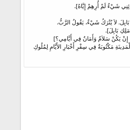
ِي شَيْءٌ لَمْ أُرِهِمْ إِيَّاهُ].
 بَابِلَ. لاَ يُتْرَكُ شَيْءٌ، يَقُولُ الرَّبُّ.
َلِكِ بَابِلَ].
اَ، إِنْ يَكُنْ سَلاَمٌ وَأَمَانٌ فِي أَيَّامِي؟]
الْمَدِينَةِ مَكْتُوبَةٌ فِي سِفْرِ أَخْبَارِ الأَيَّامِ لِمُلُوكِ