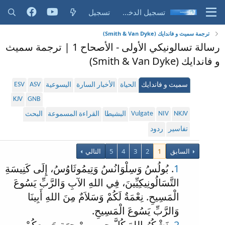
تسجيل الدخول
تسجيل
ترجمة سميث و فاندايك (Smith & Van Dyke)
رسالة تسالونيكي الأولى - الأصحاح 1 | ترجمة سميث
و فاندايك (Smith & Van Dyke)
ESV
ASV
سميث و فاندايك
الحياة
الأخبار السارة
اليسوعية
KJV
GNB
Vulgate
NIV
NKJV
البشيطا
القراءة المسموعة
البحث
تفاسير
ردود
السابق
1
2
3
4
5
التالي
1
. بُولُسُ وَسِلْوَانُسُ وَتِيمُوثَاوُسُ، إِلَى كَنِيسَةِ
التَّسَالُونِيكِيِّينَ، فِي اللهِ الآبِ وَالرَّبِّ يَسُوعَ
الْمَسِيحِ. نِعْمَةٌ لَكُمْ وَسَلاَمٌ مِنَ اللهِ أَبِينَا
وَالرَّبِّ يَسُوعَ الْمَسِيحِ.
2
. نَشْكُرُ اللهَ كُلَّ حِينٍ مِنْ جِهَةِ جَمِيعِكُمْ،