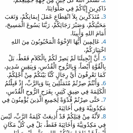
ذَاكِرِينَ إِيَّاكُمْ فِي صَلَوَاتِنَا،
3
. مُتَذَكِّرِينَ بِلاَ انْقِطَاعٍ عَمَلَ إِيمَانِكُمْ، وَتَعَبَ
مَحَبَّتِكُمْ، وَصَبْرَ رَجَائِكُمْ، رَبَّنَا يَسُوعَ الْمَسِيحَ،
أَمَامَ اللهِ وَأَبِينَا.
4
. عَالِمِينَ أَيُّهَا الإِخْوَةُ الْمَحْبُوبُونَ مِنَ اللهِ
اخْتِيَارَكُمْ،
5
. أَنَّ إِنْجِيلَنَا لَمْ يَصِرْ لَكُمْ بِالْكَلاَمِ فَقَطْ، بَلْ
بِالْقُوَّةِ أَيْضاً، وَبِالرُّوحِ الْقُدُسِ، وَبِيَقِينٍ شَدِيدٍ،
كَمَا تَعْرِفُونَ أَيَّ رِجَالٍ كُنَّا بَيْنَكُمْ مِنْ أَجْلِكُمْ.
6
. وَأَنْتُمْ صِرْتُمْ مُتَمَثِّلِينَ بِنَا وَبِالرَّبِّ، إِذْ قَبِلْتُمُ
الْكَلِمَةَ فِي ضِيقٍ كَثِيرٍ، بِفَرَحِ الرُّوحِ الْقُدُسِ،
7
. حَتَّى صِرْتُمْ قُدْوَةً لِجَمِيعِ الَّذِينَ يُؤْمِنُونَ فِي
مَكِدُونِيَّةَ وَفِي أَخَائِيَةَ.
8
. لأَنَّهُ مِنْ قِبَلِكُمْ قَدْ أُذِيعَتْ كَلِمَةُ الرَّبِّ، لَيْسَ
فِي مَكِدُونِيَّةَ وَأَخَائِيَةَ فَقَطْ، بَلْ فِي كُلِّ مَكَانٍ
أَيْضاً قَدْ ذَاعَ إِيمَانُكُمْ بِاللهِ، حَتَّى لَيْسَ لَنَا