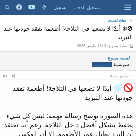
تسجيل الدخول
تسجيل
مطبخ المنتدى
🚫❄️ أبدًا لا تضعها في الثلاجة! أطعمة تفقد جودتها عند
التبريد
ب
ت
لمسة يسوع
11 مارس 2026
ا
ا
د
ر
لمسة يسوع
ئ
ي
عضو نشيط
عضو نشيط
ا
خ
ل
ا
11 مارس 2026
#1
م
ل
و
ب
أبدًا لا تضعها في الثلاجة! أطعمة تفقد
ض
د
و
ء
جودتها عند التبريد
ع
هذه الصورة توضح رسالة مهمة: ليس كل شيء
يحفظ بشكل أفضل داخل الثلاجة. رغم أننا نعتقد
أن البرد يطيل عمر الأطعمة، إلا أن العكس