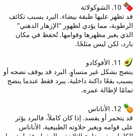
10. الشوكولاتة
قد تظهر عليها طبقة بيضاء. البرد يسبب تكاثف
الرطوبة، مما يؤدي لظهور "الإزهار الدهني"
الذي يغير مظهرها وقوامها. تُحفظ في مكان
بارد، لكن ليس مثلجًا.
11. الأفوكادو
ينضج بشكل غير متساوٍ. البرد قد يوقف نضجه أو
يسبب بقعًا داكنة داخلية. يبرد فقط عندما ينضج
تمامًا لإطالة عمره.
12. الأناناس
قد يتخمر أو يفسد. إذا كان كاملاً، فالبرد يؤثر
على قوامه ويغير حلاوته الطبيعية. الأناناس
الكامل يبقى خارج الثلاجة، والمقطع فقط هو ما