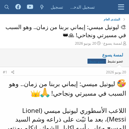
تسجيل الدخول
تسجيل
المنتدى العام
🎨 ليونيل ميسي: إيماني بربنا من زمان.. وهو السبب
في مسيرتي ونجاحي! 🙏👑
ب
ت
لمسة يسوع
20 يونيو 2026
ا
ا
د
ر
لمسة يسوع
ئ
ي
عضو نشيط
عضو نشيط
ا
خ
ل
ا
20 يونيو 2026
#1
م
ل
و
ب
ليونيل ميسي: إيماني بربنا من زمان.. وهو
ض
د
و
ء
السبب في مسيرتي ونجاحي!
ع
اللاعب الأسطوري ليونيل ميسي (Lionel
Messi)، بعد ما ثبّت على ذراعه وشم السيد
المسيح وعلى رأسه إكليل الشوك، اتكلم بمنتهى