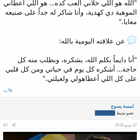
"الله هو اللي خلاني ألعب كده… هو اللي أعطاني
الموهبة دي كهدية، وأنا شاكر له جداً على صنيعه
معايا."
عن علاقته اليومية بالله:
"أنا دايماً بكلم الله، بشكره، وبطلب منه كل
حاجة… أشكره كل يوم في حياتي ومن كل قلبي
على كل اللي أعطاهولي ولعيلتي."
رد
لمسة يسوع
عضو نشيط
عضو نشيط
22 يونيو 2026
#2