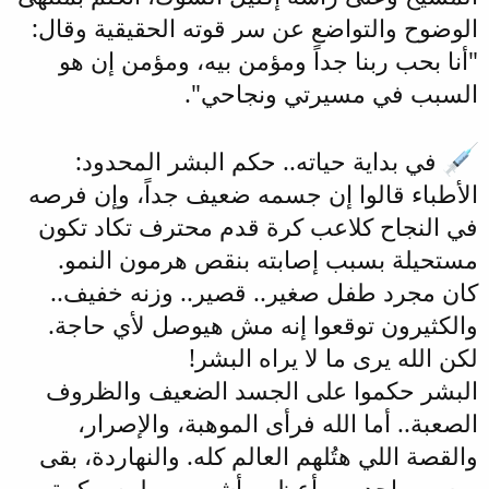
الوضوح والتواضع عن سر قوته الحقيقية وقال:
"أنا بحب ربنا جداً ومؤمن بيه، ومؤمن إن هو
السبب في مسيرتي ونجاحي".
في بداية حياته.. حكم البشر المحدود:
الأطباء قالوا إن جسمه ضعيف جداً، وإن فرصه
في النجاح كلاعب كرة قدم محترف تكاد تكون
مستحيلة بسبب إصابته بنقص هرمون النمو.
كان مجرد طفل صغير.. قصير.. وزنه خفيف..
والكثيرون توقعوا إنه مش هيوصل لأي حاجة.
لكن الله يرى ما لا يراه البشر!
البشر حكموا على الجسد الضعيف والظروف
الصعبة.. أما الله فرأى الموهبة، والإصرار،
والقصة اللي هتُلهم العالم كله. والنهاردة، بقى
ميسي واحد من أعظم وأشهر من لمس كرة