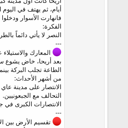
أريحا كانت أول مدينة كب
أيام، ثم يهتف في اليوم ا
فانهارت الأسوار ودخلوا ا
الفكرة:
النصر لا يأتي دائماً بالط
---
المعارك والاستيلاء 
بعد أريحا، خاض يشوع س
الطاعة تجلب البركة بينم
من أشهر الأحداث:
الانتصار على مدينة عاي 
التحالف مع الجبعونيين.
الانتصارات الكبرى في 
---
تقسيم الأرض بين ال