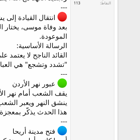
ع
النقاط
113
---
انتقال القيادة إلى ي
بعد وفاة موسى، يختار ال
الموعودة.
الرسالة الأساسية:
القائد الناجح لا يعتمد 
"تشدد وتشجع" هي العبار
---
عبور نهر الأردن
يقف الشعب أمام نهر الأ
ينشق النهر ويعبر الشع
هذا الحدث يذكّر بمعجزة 
---
فتح مدينة أريحا