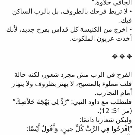
الجافي حلاوة.”
• لا تربط فرحك بالظروف، بل بالرب الساكن
فيك.
• اخرج من الكنيسة كل قداس بفرح جديد، لأنك
أخذت عربون الملكوت.
✥ ✥ ✥
الفرح في الرب مش مجرد شعور، لكنه حالة
قلب مملوء بالمسيح، لا يهتز بظروف ولا ينهار
أمام التجارب.
فلنطلب مع داود النبي: “رُدَّ لِي بَهْجَةَ خَلاَصِكَ”
(مز 51: 12).
وليكن شعارنا دائمًا:
“اِفْرَحُوا فِي الرَّبِّ كُلَّ حِينٍ، وَأَقُولُ أَيْضًا: