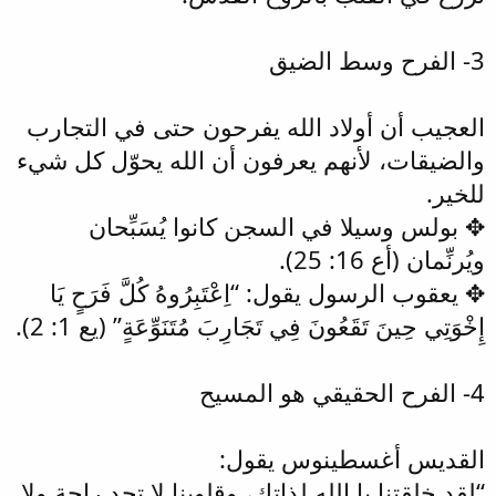
3- الفرح وسط الضيق
العجيب أن أولاد الله يفرحون حتى في التجارب
والضيقات، لأنهم يعرفون أن الله يحوّل كل شيء
للخير.
✥ بولس وسيلا في السجن كانوا يُسَبِّحان
ويُرنِّمان (أع 16: 25).
✥ يعقوب الرسول يقول: “اِعْتَبِرُوهُ كُلَّ فَرَحٍ يَا
إِخْوَتِي حِينَ تَقَعُونَ فِي تَجَارِبَ مُتَنَوِّعَةٍ” (يع 1: 2).
4- الفرح الحقيقي هو المسيح
القديس أغسطينوس يقول:
“لقد خلقتنا يا الله لذاتك، وقلوبنا لا تجد راحة ولا