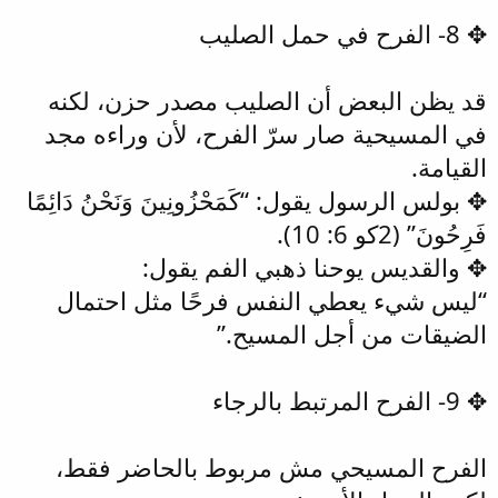
✥ 8- الفرح في حمل الصليب
قد يظن البعض أن الصليب مصدر حزن، لكنه
في المسيحية صار سرّ الفرح، لأن وراءه مجد
القيامة.
✥ بولس الرسول يقول: “كَمَحْزُونِينَ وَنَحْنُ دَائِمًا
فَرِحُونَ” (2كو 6: 10).
✥ والقديس يوحنا ذهبي الفم يقول:
“ليس شيء يعطي النفس فرحًا مثل احتمال
الضيقات من أجل المسيح.”
✥ 9- الفرح المرتبط بالرجاء
الفرح المسيحي مش مربوط بالحاضر فقط،