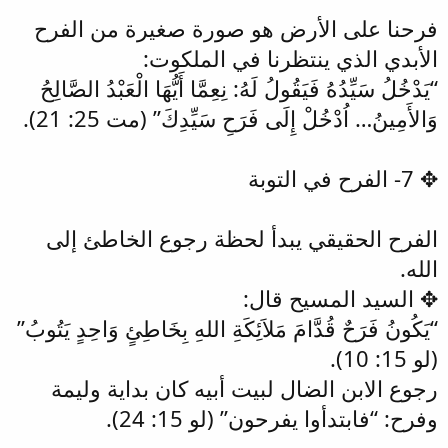
فرحنا على الأرض هو صورة صغيرة من الفرح
الأبدي الذي ينتظرنا في الملكوت:
“يَدْخُلُ سَيِّدُهُ فَيَقُولُ لَهُ: نِعِمَّا أَيُّهَا الْعَبْدُ الصَّالِحُ
وَالأَمِينُ… اُدْخُلْ إِلَى فَرَحِ سَيِّدِكَ” (مت 25: 21).
✥ 7- الفرح في التوبة
الفرح الحقيقي يبدأ لحظة رجوع الخاطئ إلى
الله.
✥ السيد المسيح قال:
“يَكُونُ فَرَحٌ قُدَّامَ مَلاَئِكَةِ اللهِ بِخَاطِئٍ وَاحِدٍ يَتُوبُ”
(لو 15: 10).
رجوع الابن الضال لبيت أبيه كان بداية وليمة
وفرح: “فابتدأوا يفرحون” (لو 15: 24).