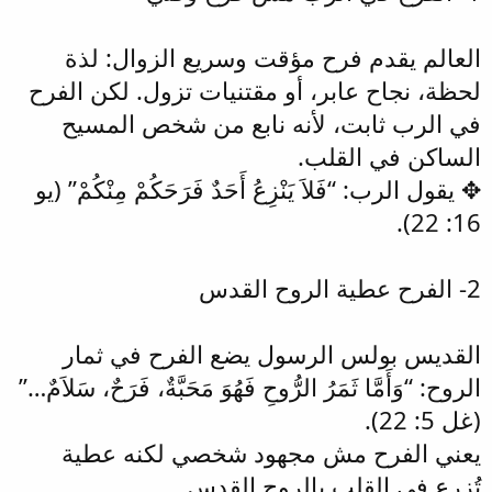
العالم يقدم فرح مؤقت وسريع الزوال: لذة
لحظة، نجاح عابر، أو مقتنيات تزول. لكن الفرح
في الرب ثابت، لأنه نابع من شخص المسيح
الساكن في القلب.
✥ يقول الرب: “فَلاَ يَنْزِعُ أَحَدٌ فَرَحَكُمْ مِنْكُمْ” (يو
16: 22).
2- الفرح عطية الروح القدس
القديس بولس الرسول يضع الفرح في ثمار
الروح: “وَأَمَّا ثَمَرُ الرُّوحِ فَهُوَ مَحَبَّةٌ، فَرَحٌ، سَلاَمٌ…”
(غل 5: 22).
يعني الفرح مش مجهود شخصي لكنه عطية
تُزرع في القلب بالروح القدس.