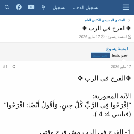
تسجيل الدخول
تسجيل
المنتدى المسيحي الكتابي العام
✥الفرح في الرب ✥
ب
ت
لمسة يسوع
17 مايو 2026
ا
ا
د
ر
لمسة يسوع
ئ
ي
عضو نشيط
عضو نشيط
ا
خ
ل
ا
17 مايو 2026
#1
م
ل
و
ب
✥الفرح في الرب ✥
ض
د
و
ء
ع
الآية المحورية:
“اِفْرَحُوا فِي الرَّبِّ كُلَّ حِينٍ، وَأَقُولُ أَيْضًا: افْرَحُوا”
(فيليبي 4: 4 ).
1- الفرح في الرب مش فرح وقتي