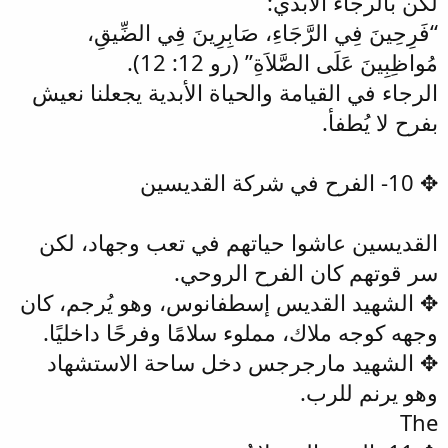
لكن بالرجاء الأبدي:
“فَرِحِينَ فِي الرَّجَاءِ، صَابِرِينَ فِي الضِّيقِ،
مُواظِبِينَ عَلَى الصَّلاَةِ” (رو 12: 12).
الرجاء في القيامة والحياة الأبدية يجعلنا نعيش
بفرح لا يُطفأ.
✥ 10- الفرح في شركة القديسين
القديسين عاشوا حياتهم في تعب وجهاد، لكن
سر قوتهم كان الفرح الروحي.
✥ الشهيد القديس إسطفانوس، وهو يُرجم، كان
وجهه كوجه ملاك، مملوء سلامًا وفرحًا داخليًا.
✥ الشهيد مارجرجس دخل ساحة الاستشهاد
وهو يرنم للرب.
The