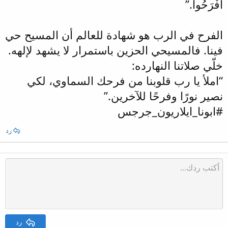
افْرَحُوا.”
الفرح في الرب هو شهادة للعالم أن المسيح حي
فينا. فالمسيحي الحزين باستمرار لا يشهد لإلهه.
خلّي صلاتنا النهارده:
“املأ يا رب قلوبنا من فرحك السماوي، لكي
نصير نورًا وفرحًا للآخرين.”
#ابونا_ايلاريون_جرجس
رد
رد