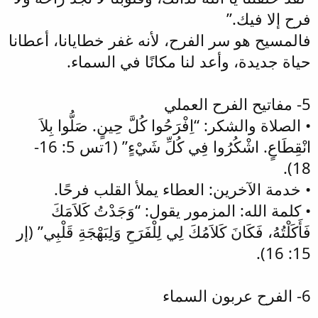
فرح إلا فيك.”
فالمسيح هو سر الفرح، لأنه غفر خطايانا، أعطانا
حياة جديدة، وأعد لنا مكانًا في السماء.
5- مفاتيح الفرح العملي
• الصلاة والشكر: “اِفْرَحُوا كُلَّ حِينٍ. صَلُّوا بِلاَ
انْقِطَاعٍ. اشْكُرُوا فِي كُلِّ شَيْءٍ” (1تس 5: 16-
18).
• خدمة الآخرين: العطاء يملأ القلب فرحًا.
• كلمة الله: المزمور يقول: “وَجَدْتُ كَلاَمَكَ
فَأَكَلْتُهُ، فَكَانَ كَلاَمُكَ لِي لِلْفَرَحِ وَلِبَهْجَةِ قَلْبِي” (إر
15: 16).
6- الفرح عربون السماء