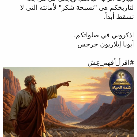
لتاريخكم هي "تسبحة شكر" لأمانته التي لا
تسقط أبداً.
اذكروني في صلواتكم.
أبونا إيلاريون جرجس
#اقرأ_أفهم_عِش