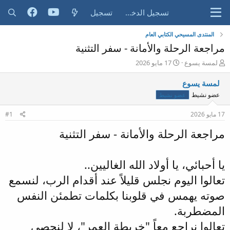
تسجيل الدخول
تسجيل
المنتدى المسيحي الكتابي العام
مراجعة الرحلة والأمانة - سفر التثنية
ب
ت
لمسة يسوع
17 مايو 2026
ا
ا
د
ر
لمسة يسوع
ئ
ي
عضو نشيط
عضو نشيط
ا
خ
ل
ا
17 مايو 2026
#1
م
ل
و
ب
مراجعة الرحلة والأمانة - سفر التثنية
ض
د
و
ء
ع
يا أحبائي، يا أولاد الله الغاليين..
تعالوا اليوم نجلس قليلاً عند أقدام الرب، لنسمع
صوته يهمس في قلوبنا بكلمات تطمئن النفس
المضطربة.
تعالوا نراجع معاً "خريطة العمر"، لا لنحصي