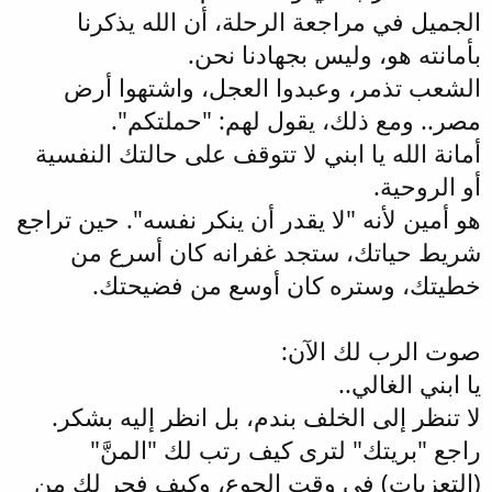
الجميل في مراجعة الرحلة، أن الله يذكرنا
بأمانته هو، وليس بجهادنا نحن.
الشعب تذمر، وعبدوا العجل، واشتهوا أرض
مصر.. ومع ذلك، يقول لهم: "حملتكم".
أمانة الله يا ابني لا تتوقف على حالتك النفسية
أو الروحية.
هو أمين لأنه "لا يقدر أن ينكر نفسه". حين تراجع
شريط حياتك، ستجد غفرانه كان أسرع من
خطيتك، وستره كان أوسع من فضيحتك.
صوت الرب لك الآن:
يا ابني الغالي..
لا تنظر إلى الخلف بندم، بل انظر إليه بشكر.
راجع "بريتك" لترى كيف رتب لك "المنَّ"
(التعزيات) في وقت الجوع، وكيف فجر لك من