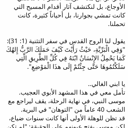
الأوجاع، بل لنكتشف آثار أقدام المسيح التي
كانت تمشي بجوارنا، بل أحياناً كثيرة، كانت
تحملنا.
يقول لنا الروح القدس في سفر التثنية (1: 31):
"وَفِي الْبَرِّيَّةِ، حَيْثُ رَأَيْتَ كَيْفَ حَمَلَكَ الرَّبُّ إِلهُكَ
كَمَا يَحْمِلُ الإِنْسَانُ ابْنَهُ فِي كُلِّ الطَّرِيقِ الَّتِي
سَلَكْتُمُوهَا حَتَّى جِئْتُمْ إِلَى هذَا الْمَوْضِعِ".
يا ابني الغالي..
تأمل معي في هذا المشهد الأبوي العجيب.
موسى النبي، في نهاية الرحلة، يقف ليراجع مع
الشعب 40 عاماً من "التوهان" في البرية.
قد تظن للوهلة الأولى أنها كانت سنوات ضياع،
لكن موسى يفتح عيونهم على الحقيقة: "لم تكن