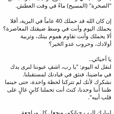
"الصخرة" (المسيح) ماءً في وقت العطش.
إن كان الله قد حملك 40 عاماً في البرية، أفلا
يحملك اليوم وأنت في وسط ضيقتك المعاصرة؟
ألا يحملك وأنت تقاوم هموم بيتك، وتربية
أولادك، وحروب عدو الخير؟
يا أحبائي..
لنقل له اليوم: "يا رب، اشفِ عيوننا لنرى يدك
في ماضينا، فنثق في قيادتك لمستقبلنا.
نشكرك لأنك لم تتركنا لحظة واحدة، حتى حينما
ظننا أننا وحدنا، كنتَ أنت تحملنا كابنٍ غالٍ على
قلب أبيه".
ليبارك الرب حياتكم، ويجعل كل مراجعة