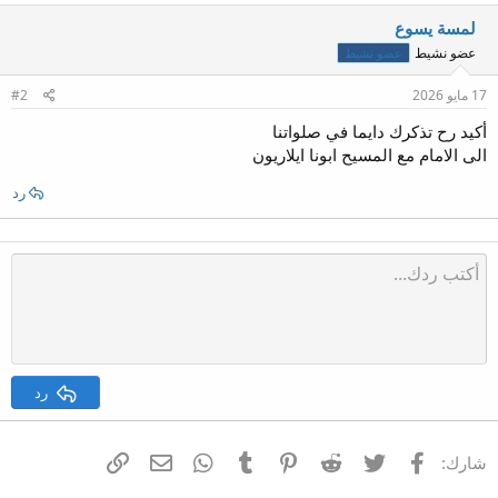
لمسة يسوع
عضو نشيط
عضو نشيط
17 مايو 2026
#2
أكيد رح تذكرك دايما في صلواتنا
الى الامام مع المسيح ابونا ايلاريون
رد
رد
فيسبوك
تويتر
Reddit
Pinterest
Tumblr
WhatsApp
الرابط
البريد الإلكتروني
شارك: