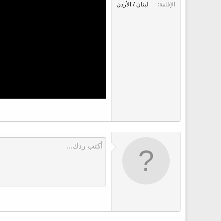
ع
الإقامة
لبنان / الأردن