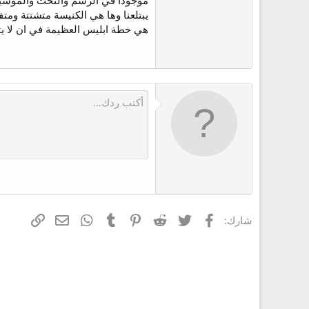
موجودا في الرسم والنحت والموسيقى
ع
يبتلعنا وها هي الكنيسة متشتتة وم
هي خطة ابليس العظيمة في ان لا يت
فيسبوك
تويتر
Reddit
Pinterest
Tumblr
WhatsApp
الرابط
البريد الإلكتر
شارك: