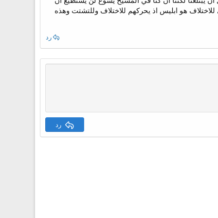
يبتلعنا لكننا ان كنا في المسيح يسوع لن يستطيع ان
للاختلاف هو ابليس اذ يحركهم للاختلاف وللتشتت وهذه
رد
رد