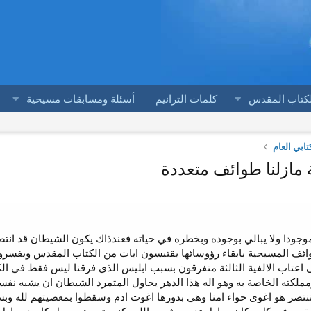
لكتاب المقدس
كلمات الترانيم
أسئلة ومسابقات مسيحية
ابي العام
ة مازلنا طوائف متعددة
 موجودا ولا يبالي بوجوده وبخطره في حياته فعندذاك يكون الشيطان قد انت
طوائف المسيحية بابقاء رؤوسائها يقتبسون ايات من الكتاب المقدس ويفسروه
اعتاب الالفية الثالثة متفرقون بسبب ابليس الذي فرقنا ليس فقط في ال
مملكته الخاصة به وهو اله هذا الدهر يحاول المتمرد الشيطان ان يشبه نفس
صر هو اغوى حواء امنا وهي بدورها اغوت ادم وسقطوا بمعصيتهم لله وبس