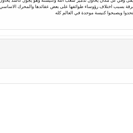
 وفي كل مكان يحاول تدمير شعب الله وكنيسته وهو يجول كاسد يحاول ان 
تفرقة بسبب اختلاف رؤوساء طوائفها على بعض عقائدها والمحرك الاساسي 
حدوا ويصبحوا كنيسة موحدة في العالم كله
وني