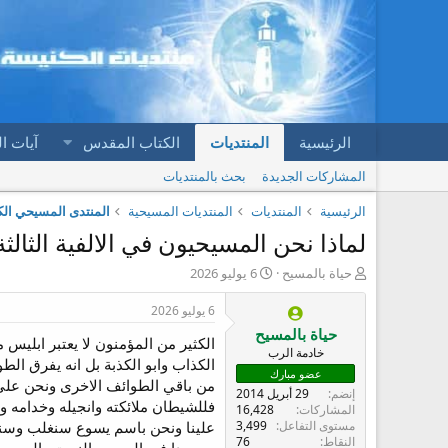
الرئيسية
المنتديات
الكتاب المقدس
آيات ا
المشاركات الجديدة
بحث بالمنتديات
الرئيسية
المنتديات
المنتديات المسيحية
المنتدى المسيحي الكت
لماذا نحن المسيحيون في الالفية الثالث
ب
ت
حياة بالمسيح
6 يوليو 2026
ا
ا
د
ر
6 يوليو 2026
ئ
ي
حياة بالمسيح
الكثير من المؤمنون لا يعتبر ابليس
ا
خ
خادمة الرب
ل
ا
الكذاب وابو الكذبة بل انه يفرق ال
عضو مبارك
م
ل
من باقي الطوائف الاخرى ونحن على 
إنضم
29 أبريل 2014
و
ب
فللشيطان ملائكته وانجيله وخدامه و
المشاركات
16,428
ض
د
مستوى التفاعل
3,499
علينا ونحن باسم يسوع سنغلب وسننت
و
ء
النقاط
76