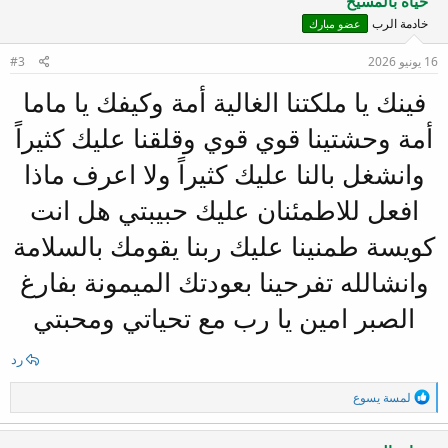
حياة بالمسيح
ا
خادمة الرب
عضو مبارك
ع
ل
ا
16 يونيو 2026
#3
ت
:
فينك يا ملكتنا الغالية أمة وكيفك يا ماما
أمة وحشتينا قوي قوي وقلقنا عليك كثيراً
وانشغل بالنا عليك كثيراً ولا اعرف ماذا
افعل للاطمئنان عليك حبيبتي هل انت
كويسة طمنينا عليك ربنا يقومك بالسلامة
وانشالله تفرحينا بعودتك الميمونة بفارغ
الصبر امين يا رب مع تحياتي ومحبتي
رد
ا
لمسة يسوع
ل
ت
ف