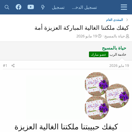
تسجيل الدخول
تسجيل
المنتدى العام
كيفك ملكتنا الغالية المباركة العزيزة أمة
ب
ت
حياة بالمسيح
19 مايو 2026
ا
ا
د
ر
حياة بالمسيح
ئ
ي
خادمة الرب
عضو مبارك
ا
خ
ل
ا
19 مايو 2026
#1
م
ل
و
ب
ض
د
و
ء
ع
كيفك حبيبتنا ملكتنا الغالية العزيزة