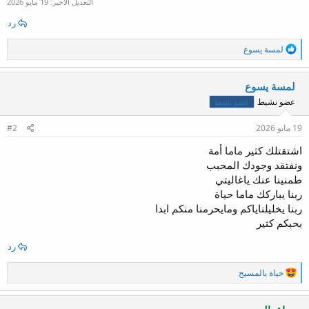
التعديل الأخير:
19 مايو 2026
رد
ا
لمسة يسوع
ل
ت
ف
لمسة يسوع
ا
عضو نشيط
عضو نشيط
ع
ل
ا
19 مايو 2026
#2
ت
:
اشتقتلك كثير ماما أمة
ونفتقد وجودك المحبب
طمنينا عنك ياغاليتي
ربنا يباركك ماما حياة
ربنا يخليلناياكم ومايحرمنا منكم ابدا
بحبكم كثير
رد
ا
حياة بالمسيح
ل
ت
ف