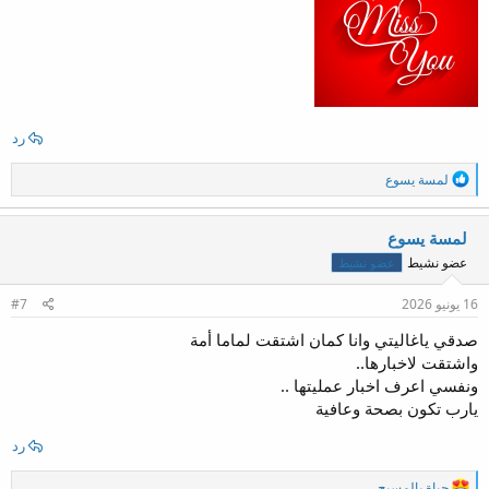
رد
ا
لمسة يسوع
ل
ت
ف
لمسة يسوع
ا
عضو نشيط
عضو نشيط
ع
ل
ا
16 يونيو 2026
#7
ت
:
صدقي ياغاليتي وانا كمان اشتقت لماما أمة
واشتقت لاخبارها..
ونفسي اعرف اخبار عمليتها ..
يارب تكون بصحة وعافية
رد
ا
حياة بالمسيح