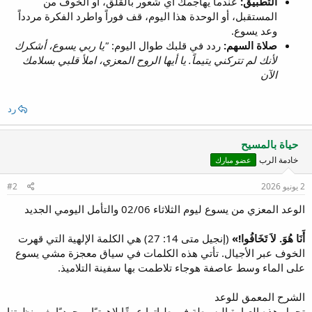
التطبيق:
عندما يهاجمك أي شعور بالقلق، أو الخوف من
المستقبل، أو الوحدة هذا اليوم، قف فوراً واطرد الفكرة مردداً
وعد يسوع.
صلاة السهم:
ردد في قلبك طوال اليوم:
"يا ربي يسوع، أشكرك
لأنك لم تتركني يتيماً. يا أيها الروح المعزي، املأ قلبي بسلامك
الآن
رد
حياة بالمسيح
خادمة الرب
عضو مبارك
2 يونيو 2026
#2
الوعد المعزي من يسوع ليوم الثلاثاء 02/06 والتأمل اليومي الجديد
أَنَا هُوَ. لاَ تَخَافُوا!»
(إنجيل متى 14: 27) هي الكلمة الإلهية التي قهرت
الخوف عبر الأجيال. تأتي هذه الكلمات في سياق معجزة مشي يسوع
على الماء وسط عاصفة هوجاء تلاطمت بها سفينة التلاميذ.
الشرح المعمق للوعد
تحمل هذه العبارة البسيطة في طياتها عمقًا لاهوتيًا ووجوديًا يغير نظرتنا