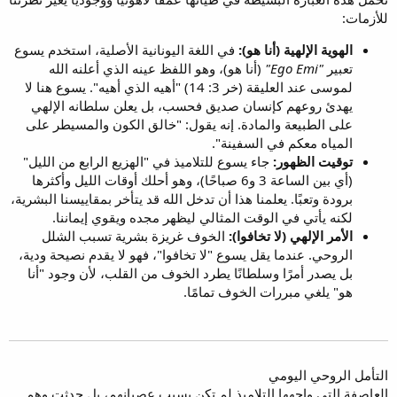
للأزمات:
الهوية الإلهية (أنا هو):
في اللغة اليونانية الأصلية، استخدم يسوع
تعبير
"Ego Emi"
(أنا هو)، وهو اللفظ عينه الذي أعلنه الله
لموسى عند العليقة (خر 3: 14) "أهيه الذي أهيه". يسوع هنا لا
يهدئ روعهم كإنسان صديق فحسب، بل يعلن سلطانه الإلهي
على الطبيعة والمادة. إنه يقول: "خالق الكون والمسيطر على
المياه معكم في السفينة".
توقيت الظهور:
جاء يسوع للتلاميذ في "الهزيع الرابع من الليل"
(أي بين الساعة 3 و6 صباحًا)، وهو أحلك أوقات الليل وأكثرها
برودة وتعبًا. يعلمنا هذا أن تدخل الله قد يتأخر بمقاييسنا البشرية،
لكنه يأتي في الوقت المثالي ليظهر مجده ويقوي إيماننا.
الأمر الإلهي (لا تخافوا):
الخوف غريزة بشرية تسبب الشلل
الروحي. عندما يقل يسوع "لا تخافوا"، فهو لا يقدم نصيحة ودية،
بل يصدر أمرًا وسلطانًا يطرد الخوف من القلب، لأن وجود "أنا
هو" يلغي مبررات الخوف تمامًا.
التأمل الروحي اليومي
العاصفة التي واجهها التلاميذ لم تكن بسبب عصيانهم، بل حدثت وهم