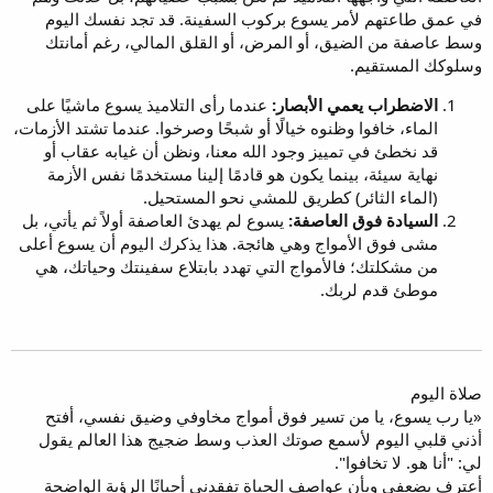
في عمق طاعتهم لأمر يسوع بركوب السفينة. قد تجد نفسك اليوم
وسط عاصفة من الضيق، أو المرض، أو القلق المالي، رغم أمانتك
وسلوكك المستقيم.
الاضطراب يعمي الأبصار:
عندما رأى التلاميذ يسوع ماشيًا على
الماء، خافوا وظنوه خيالًا أو شبحًا وصرخوا. عندما تشتد الأزمات،
قد نخطئ في تمييز وجود الله معنا، ونظن أن غيابه عقاب أو
نهاية سيئة، بينما يكون هو قادمًا إلينا مستخدمًا نفس الأزمة
(الماء الثائر) كطريق للمشي نحو المستحيل.
السيادة فوق العاصفة:
يسوع لم يهدئ العاصفة أولاً ثم يأتي، بل
مشى فوق الأمواج وهي هائجة. هذا يذكرك اليوم أن يسوع أعلى
من مشكلتك؛ فالأمواج التي تهدد بابتلاع سفينتك وحياتك، هي
موطئ قدم لربك.
صلاة اليوم
«يا رب يسوع، يا من تسير فوق أمواج مخاوفي وضيق نفسي، أفتح
أذني قلبي اليوم لأسمع صوتك العذب وسط ضجيج هذا العالم يقول
لي: "أنا هو. لا تخافوا".
أعترف بضعفي وبأن عواصف الحياة تفقدني أحيانًا الرؤية الواضحة