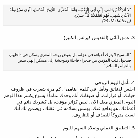
"لاَ أَتْرُكُكُمْ يَتَامَى. إِنِّي آتِي إِلَيْكُمْ... وَأَمَّا الْمُعَزِّي، الرُّوحُ الْقُدُسُ، الَّذِي سَيُرْسِلُهُ
الآبُ بِاسْمِي، فَهُوَ يُعَلِّمُكُمْ كُلَّ شَيْءٍ."
(يوحنا 14: 18، 26)
3. عمق آبائي (القديس كيرلس الكبير)
"المسيح لا يترك أحباءه في عزلة، بل بفيض روحه المعزي يسكن في داخلهم،
فيتحول قلب المؤمن من صحراء قاحلة وموحشة إلى مسكن إلهي ينبض
بالحياة والسلام."
4. تأمل اليوم الروحي
اجلس لدقائق وتأمل في كلمة
"يتامى"
. كم مرة شعرت في ظروف
حياتك، أو قراراتك، أو ضيقاتك أنك وحدك تماماً؟ يسوع يكسر هذا الوهم
اليوم. المعزي معك الآن، ليس كزائر مؤقت، بل كشريك دائم في
أعماقك. هو يدافع عنك، يهمس بسلامه في عقلك، ويضمن لك أنك
لست متروكاً للصدَف أو للظروف.
5. التطبيق العملي وصلاة السهم لليوم