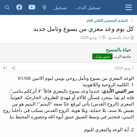
تسجيل الدخول
تسجيل
المنتدى المسيحي الكتابي العام
كل يوم وعد معزي من يسوع وتامل جديد
ب
ت
حياة بالمسيح
1 يونيو 2026
ا
ا
د
ر
حياة بالمسيح
ئ
ي
خادمة الرب
عضو مبارك
ا
خ
ل
ا
1 يونيو 2026
#1
م
ل
و
ب
الوعد المعزي من يسوع وتأمل روحي بومي ليوم الاثنين 01/06
ض
د
1. الكلمة الروحية واللاهوتية
و
ء
سر التبني الأبدي:
عندما وعد يسوع بالمعزي قائلاً "لا أترككم يتامى"،
ع
فإنه لم يَعِدْ بمجرد مُسكّن للآلام أو مُهدئ للظروف الخارجيّة. لاهوتياً،
المعزي (الروح القدس) يأتي ليرفع عنّا صفة "اليتيم"؛ اليتيم هو من
يعيش بلا سند، بلا حماية، وبلا هوية. الروح القدس يسكب في داخلنا روح
التبني، فنختبر في وسط الضيق عمق أبوة الله وحضوره المحيط بنا.
2. آية الوعد والمعزي لليوم