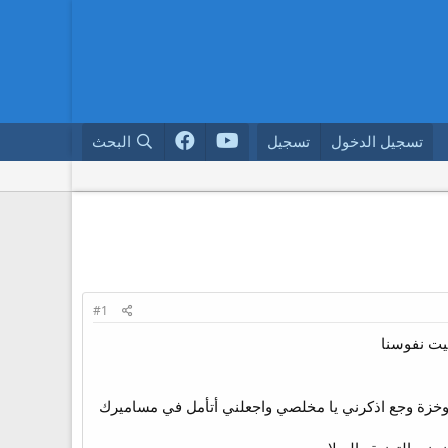
تسجيل الدخول
تسجيل
البحث
#1
ت نفوسنا​
وخزة وجع اذكرني يا مخلصي واجعلني أتأمل في مساميرك