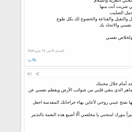
ني التعزية والسلام
 شربت أنت منها
حمل الصليب
 والتقبل والقناعة والخضوع لك بكل طوع
 نفسي والاتحاد بك
 ولخلاص نفسي
التعديل الأخير:
19 مايو 2026
رد
#2
د أمام جلال محبتك
لماهر الذي ينقي قلبي من شوائب الأرض ويفطم نفسي عن
 تفتح عيني روحي لأعاين بهاء جراحاتك المقدسة اجعل
ً بنورك امنحني يا مخلصي ألّا أضيع هذه النعمة بالتذمر