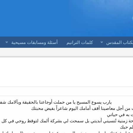
لكتاب المقدس
كلمات الترانيم
أسئلة ومسابقات مسيحية
يارب يسوع المسيح يا من حملت أوجاعنا بالحقيقة وبآلامك شفي
 من أجل معاصينا أقف أمامك اليوم شاعراً بفيض محبتك
 به في حياتي
حة زمنية تُنسيني أبديتي بل سمحت لي بشركة ألمك لتوقظ روحي في كل 
م حبك