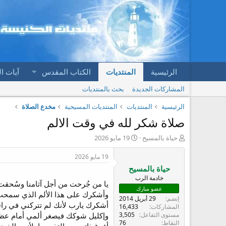
الرئيسية
المنتديات
الكتاب المقدس
آيات ا
المشاركات الجديدة
بحث بالمنتديات
الرئيسية
المنتديات
المنتديات المسيحية
مخدع الصلاة
صلاة شكر لله في وقت الالم
ب
ت
حياة بالمسيح
19 مايو 2026
ا
ا
د
ر
19 مايو 2026
ئ
ي
حياة بالمسيح
ا
خ
خادمة الرب
ل
ا
يا من جُرحت من أجل آثامنا وسُحقت
عضو مبارك
م
ل
وأشكرك على هذا الألم الذي سمحت
إنضم
29 أبريل 2014
و
ب
أشكرك يارب لأنك لم تتركني في را
المشاركات
16,433
ض
د
مستوى التفاعل
3,505
وإكليل شوكك فيصغر ألمي أمام عظ
و
ء
النقاط
76