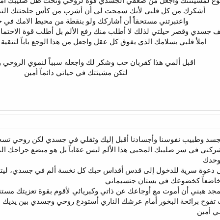
خضوع لمشيئنتك واجعل من ضعفي الجسدي قوة لروحي وتحت ظل صليبك امنح
أشكرك من كل قلبي لأنك سمحت لي أن أشرب من كأس جلجثتك التي
واعتبرتني مستحقاً أن أشاركك ولو بنقطة من محيط الامك في 
ف جسدي وقصر حيلتي لذلك لا أطلب منك رفع الألم بل أطلب قوة الاحتمال
املأ قلبي بسلامك الذي يفوق كل عقل واجعل من هذا الوجع باباً لتنقية
اقبل ألمي هذا كقربان حب وشكر لك واجعله سبباً لنموي الروحي
لتكن مشيئتك في حياتي دائماً أمين​
متجسد وطبيب نفوسنا وأجسادنا أقبل إليك وثقلي في جسدي لكن روحي تسج
ركني في سر صليبك المحيي هذا الألم ليس عقاباً بل هو مبضع جراحك ا
وحدك
 بل دعوة سرية للدخول إلى قدس أقداس حبك كل نخسة ألم في جسدي، ليتها
وخاضعاً كخضوعك في بستان جثسيماني
جد هبني أن أموت مع أوجاعك عن ذاتي وكبريائي لأقوم بقوة تعزيتك مستنيرا
 حب تفوح برائحة البخور أمام عرشك الناري أستودع روحي وجسدي بين يديك
ي أمين