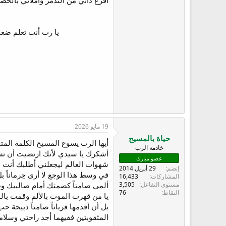
أفرغ ذاتي من التذمر واملأني بال
ع
يا رب أنت تعلم ضع
19 مايو 2026
حياة بالمسيح
أيها الرب يسوع المسيح الكلمة ال
خادمة الرب
أشكرك يا سيدي لأنك ارتضيت أن تش
عضو مبارك
شهوات العالم ليجعلني أطلبك أنت 
إنضم
29 أبريل 2014
في وسط هذا الوجع لا أرى حِرماناً
المشاركات
16,433
مستوى التفاعل
3,505
ألمي صامتاً كصمتك أمام صالبيك 
النقاط
76
يا من قهرت الموت بالألم وقمت بالم
بل أن أقدمها قرباناً صامتاً ذبيحة
المثقوبتين ففيهما أجد راحتي وسلام